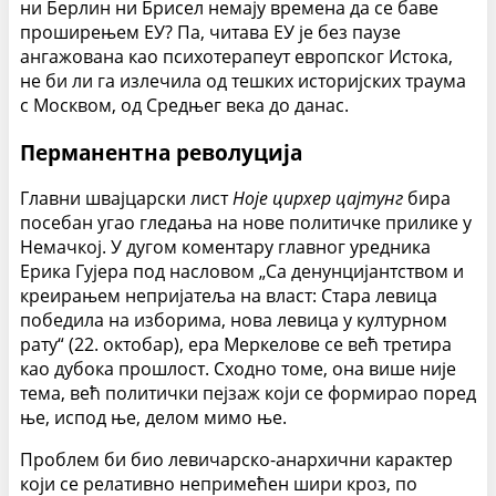
ни Берлин ни Брисел немају времена да се баве
проширењем ЕУ? Па, читава ЕУ је без паузе
ангажована као психотерапеут европског Истока,
не би ли га излечила од тешких историјских траума
с Москвом, од Средњег века до данас.
Перманентна револуција
Главни швајцарски лист
Ноје цирхер цајтунг
бира
посебан угао гледања на нове политичке прилике у
Немачкој. У дугом коментару главног уредника
Ерика Гујера под насловом „Са денунцијантством и
креирањем непријатеља на власт: Стара левица
победила на изборима, нова левица у културном
рату“ (22. октобар), ера Меркелове се већ третира
као дубока прошлост. Сходно томе, она више није
тема, већ политички пејзаж који се формирао поред
ње, испод ње, делом мимо ње.
Проблем би био левичарско-анархични карактер
који се релативно непримећен шири кроз, по