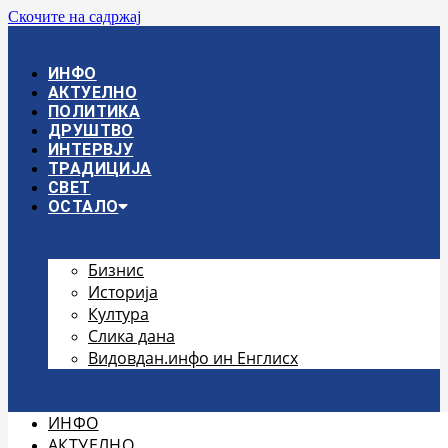
Скочите на садржај
ИНФО
АКТУЕЛНО
ПОЛИТИКА
ДРУШТВО
ИНТЕРВЈУ
ТРАДИЦИЈА
СВЕТ
ОСТАЛО
Бизнис
Историја
Култура
Слика дана
Видовдан.инфо ин Енглисх
ИНФО
АКТУЕЛНО