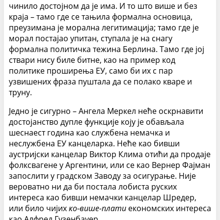
чинило достојном да је има. И то што више и без
краја – тамо где се тањила формална основица,
преузимана је морална легитимација; тамо где је
морал постајао упитан, ступала је на снагу
формална политичка тежина Берлина. Тамо где јој
ствари нису биле битне, као на пример код
политике проширења ЕУ, само би их с пар
узвишених фраза пуштала да се полако кваре и
труну.
Једно је сигурно – Ангела Меркел неће оскрнавити
достојанство дупле функције коју је обављала
шеснаест година као службена немачка и
неслужбена ЕУ канцеларка. Неће као бивши
аустријски канцелар Виктор Клима отићи да продаје
фолксвагене у Аргентини, или се као Вернер Фајман
запослити у градском Заводу за осигурање. Није
вероватно ни да би постала лобиста руских
интереса као бивши немачки канцелар Шредер,
или било чијих
ко-више-плати
економских интереса
као Алфред Гузенбауер.