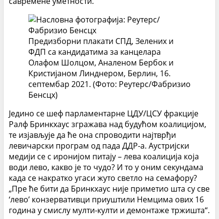
савремене уметности.
Предизборни плакати СПД, Зелених и
ФДП са кандидатима за канцелара
Олафом Шолцом, Аналеном Бербок и
Кристијаном Линднером, Берлин, 16.
септембар 2021. (Фото: Реутерс/Фабризио
Бенсцх)
Једино се шеф парламентарне ЦДУ/ЦСУ фракције
Ралф Бринкхаус згражава над будућом коалицијом,
те изјављује да ће она спроводити најтврђи
левичарски програм од пада ДДР-а. Аустријски
медији се с иронијом питају – лева коалиција која
води лево, какво је то чудо? И то у оним секундама
када се накратко угаси жуто светло на семафору?
„Пре ће бити да Бринкхаус није приметио шта су све
‘лево’ конзервативци приуштили Немцима ових 16
година у смислу мулти-култи и демонтаже тржишта“.