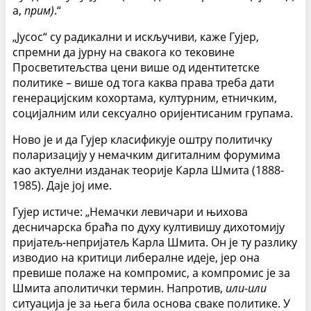
а,
прим)
.“
„Јусос“ су радикални и искључиви, каже Гујер,
спремни да јурну на свакога ко тековине
Просветитељства цени више од идентитетске
политике – више од тога каква права треба дати
генерацијским кохортама, културним, етничким,
социјалним или сексуално оријентисаним групама.
Ново је и да Гујер класификује оштру политичку
поларизацију у немачким дигиталним форумима
као актуелни изданак теорије Карла Шмита (1888-
1985). Даје јој име.
Гујер истиче: „Немачки левичари и њихова
десничарска браћа по духу култивишу дихотомију
пријатељ-непријатељ Карла Шмита. Он је ту разлику
изводио на критици либералне идеје, јер она
превише полаже на компромис, а компромис је за
Шмита аполитички термин. Напротив,
или-или
ситуација је за њега била основа сваке политике. У