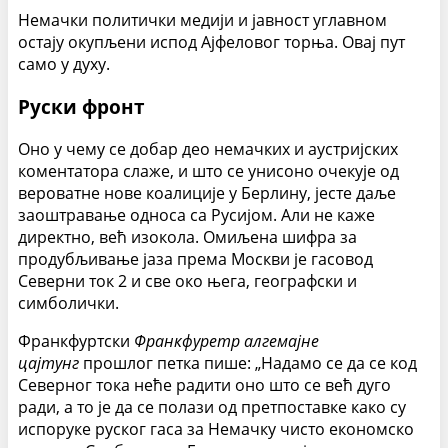
Немачки политички медији и јавност углавном
остају окупљени испод Ајфеловог торња. Овај пут
само у духу.
Руски фронт
Оно у чему се добар део немачких и аустријских
коментатора слаже, и што се унисоно очекује од
вероватне нове коалиције у Берлину, јесте даље
заоштравање односа са Русијом. Али не каже
директно, већ изокола. Омиљена шифра за
продубљивање јаза према Москви је гасовод
Северни ток 2 и све око њега, географски и
симболички.
Франкфуртски
Франкфуретр алгемајне
цајтунг
прошлог петка пише: „Надамо се да се код
Северног тока неће радити оно што се већ дуго
ради, а то је да се полази од претпоставке како су
испоруке руског гаса за Немачку чисто економско