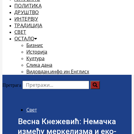
ПОЛИТИКА
ДРУШТВО
ИНТЕРВЈУ
ТРАДИЦИЈА
СВЕТ
ОСТАЛО
Бизнис
Историја
Култура
Слика дана
Видовдан.инфо ин Енглисх
Претрага
Свет
Весна Кнежевић: Немачка
између меркелизма и еко-