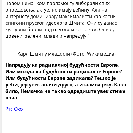
новом немачком парламенту либерали свих
опредељења актуелно имају већину. Али на
интернету доминирају максималисти као касни
епигони пруског идеолога Шмита. Они су данас
културни борци под његовом заставом. Они су
црвени, зелени, млади и напредују.“
Карл Шмит у младости (Фото: Wикимедиа)
Напредују ка радикалној будућности Европе.
Или можда ка будућности радикалне Европе?
Или будућности Европе радикала? Тешко је
рећи, јер увек значи друго, а изазива језу. Како
било, Немачка на такво одредиште увек стиже
прва.
Ртс Око