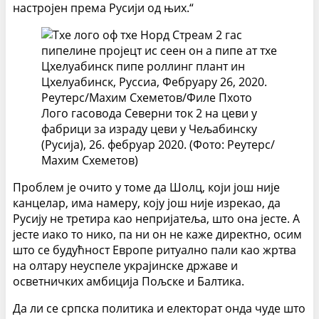
настројен према Русији од њих.“
Лого гасовода Северни ток 2 на цеви у
фабрици за израду цеви у Чељабинску
(Русија), 26. фебруар 2020. (Фото: Реутерс/
Маxим Схеметов)
Проблем је очито у томе да Шолц, који још није
канцелар, има намеру, коју још није изрекао, да
Русију не третира као непријатеља, што она јесте. А
јесте иако то нико, па ни он не каже директно, осим
што се будућност Европе ритуално пали као жртва
на олтару неуспеле украјинске државе и
осветничких амбиција Пољске и Балтика.
Да ли се српска политика и електорат онда чуде што