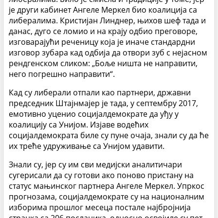
је други кабинет Ангеле Меркел био коалиција са
либералима. Кристијан Линднер, њихов шеф тада и
данас, дуго се ломио и на крају одбио преговоре,
изговарајући реченицу која је иначе стандардни
изговор зубара кад одбија да отвори зуб с нејасном
рендгенском сликом: „Боље ништа не направити,
него погрешно направити“.
Кад су либерали отпали као партнери, државни
председник Штајнмајер је тада, у септембру 2017,
емотивно уценио социјалдемократе да уђу у
коалицију са Унијом. Изјаве водећих
социјалдемократа биле су пуне очаја, знали су да ће
их треће удруживање са Унијом удавити.
Знали су, јер су им сви медијски аналитичари
сугерисали да су готови ако поново пристану на
статус мањинског партнера Ангеле Меркел. Упркос
прогнозама, социјалдемократе су на националним
изборима прошлог месеца постале најбројнија