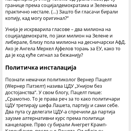
границе према социјалдемократама и Зеленима
практично нестале. (…) Зашто би гласачи бирали
копију, кад могу оригинал?“
Унија је искрварила гласове – два милиона на
социјалдемократе, по јаки милион на Зелене и
либерале, близу пола милиона на десничарски АфД.
Ако је Ангела Меркел Ајфелов торањ за ЕУ, како то
да је код куће сигнал за бежанију?
Политичка инсталација
Познати немачки политиколог Вернер Пацелт
(Wернер Патзелт) назива ЦДУ „Унијом без
достојанства“. У свом блогу, Пацелт пише:
„Срамотно. То је права реч за то како политичари
ЦДУ третирају шефа Лашета, партију и сами себе.
Два пута су делегати ЦДУ-а спречили да партија
заузме алтернативни курс према политици
канцеларке. Прво су бирали Анегрет Крамп-