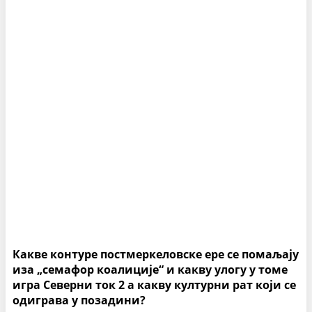
Какве контуре постмеркеловске ере се помаљају
иза „семафор коалиције“ и какву улогу у томе
игра Северни ток 2 а какву културни рат који се
одиграва у позадини?