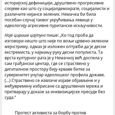
историјској дефиницији, друштвено прогресивне
слојеве као што су социјалдемократе, социјалисти и
различите нијансе зелених. Немачка би била
посебан случај таквог укрућивања левице у
идеологију агресивне пуританске искључивости.
Ноје цирише цајтунг
пише: „Ко год проба да
изговори нешто што није по вољи црвено-зеленом
мејнстриму, одмах је изложен оптужби да је десни
екстремиста, у најмању руку десни популиста. Та
врста културног рата је у Немачкој већ доспела у
сам грађански центар, где се страствено у
дигиталном простору бију крваве битке за
суверенитет унутар идеолошког профила државе.
(…) Страствено се извлаче изјаве објављене и у
међувремену избрисане са друштвених мрежа и
претварају у доказе за инквизицијске пресуде без
суда.“
Протест активиста за борбу против