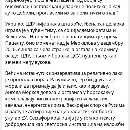
Каренбауер, после ње Лашета. Од обоје су
очекивали наставак канцеларкине политике, а кад
су то добили, прогласили их за политички отпад.“
Укратко, ЦДУ није знала шта хоће. Њена канцеларка
играла је у туђем тиму, са социјалдемократама и
Зеленима. Нож у леђа конзервативцима је, према
Пацелту, био моменат кад је Меркелова у децембру
2018. сишла са чела странке, а остала на кормилу
владе. ЦДУ, с њом и братска ЦСУ, пуштене су као
зечеви међу вукове.
Већина истакнутих конзервативаца релативно лако
је прогутала пораз. Разумљиво, јер би другачије
морали да признају да је и њих, као и државу,
Ангела Меркел довела и оставила у ћорсокаку у
коме владају висока миграција из исламских
земаља, енергетска криза, бескрајан спор са Русима
и растуће аспирације националистичког блока
унутар ЕУ. Семафор коалиција је у том контексту
добродошла као светлосна инсталација на изложби