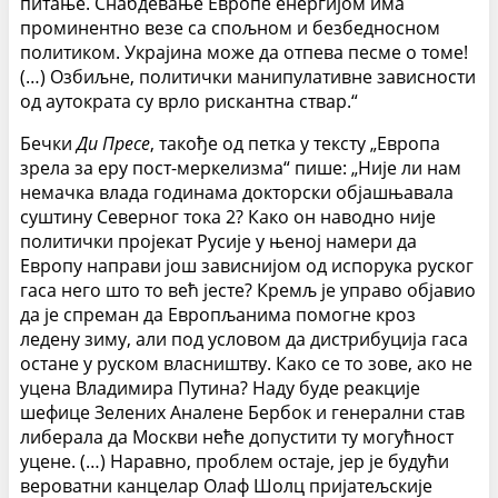
питање. Снабдевање Европе енергијом има
проминентно везе са спољном и безбедносном
политиком. Украјина може да отпева песме о томе!
(…) Озбиљне, политички манипулативне зависности
од аутократа су врло рискантна ствар.“
Бечки
Ди Пресе
, такође од петка у тексту „Европа
зрела за еру пост-меркелизма“ пише: „Није ли нам
немачка влада годинама докторски објашњавала
суштину Северног тока 2? Како он наводно није
политички пројекат Русије у њеној намери да
Европу направи још зависнијом од испорука руског
гаса него што то већ јесте? Кремљ је управо објавио
да је спреман да Европљанима помогне кроз
ледену зиму, али под условом да дистрибуција гаса
остане у руском власништву. Како се то зове, ако не
уцена Владимира Путина? Наду буде реакције
шефице Зелених Аналене Бербок и генерални став
либерала да Москви неће допустити ту могућност
уцене. (…) Наравно, проблем остаје, јер је будући
вероватни канцелар Олаф Шолц пријатељскије