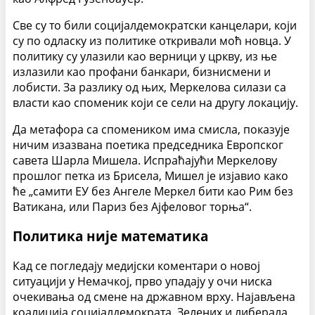
Све су то били социјалдемократски канцелари, који
су по одласку из политике откривали моћ новца. У
политику су улазили као верници у цркву, из ње
излазили као профани банкари, бизнисмени и
лобисти. За разлику од њих, Меркелова силази са
власти као споменик који се сели на другу локацију.
Да метафора са спомеником има смисла, показује
ничим изазвана поетика председника Европског
савета Шарла Мишела. Испраћајући Меркелову
прошлог петка из Брисела, Мишел је изјавио како
ће „самити ЕУ без Ангеле Меркел бити као Рим без
Ватикана, или Париз без Ајфеловог торња“.
Политика није математика
Кад се погледају медијски коментари о новој
ситуацији у Немачкој, прво упадају у очи ниска
очекивања од смене на државном врху. Најављена
коалиција социјалдемократа, Зелених и либерала