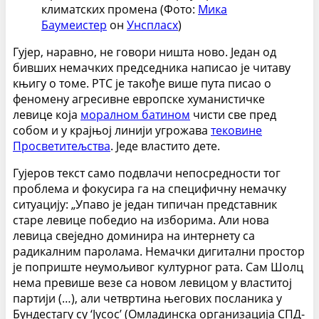
климатских промена (Фото:
Мика
Баумеистер
он
Унспласх
)
Гујер, наравно, не говори ништа ново. Један од
бивших немачких председника написао је читаву
књигу о томе. РТС је такође више пута писао о
феномену агресивне европске хуманистичке
левице која
моралном батином
чисти све пред
собом и у крајњој линији угрожава
тековине
Просветитељства
. Једе властито дете.
Гујеров текст само подвлачи непосредности тог
проблема и фокусира га на специфичну немачку
ситуацију: „Упаво је један типичан представник
старе левице победио на изборима. Али нова
левица свеједно доминира на интернету са
радикалним паролама. Немачки дигитални простор
је поприште неумољивог културног рата. Сам Шолц
нема превише везе са новом левицом у властитој
партији (…), али четвртина његових посланика у
Бундестагу су ‘Јусос’ (Омладинска организација СПД-