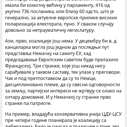
имала би комотну већину у парламенту, 416 од
укупно 736 посланика, или близу 60 одсто, што је
генерално, за актуелне европске прилике високих
поларизација електората, пуно. У сваком случају
довољно за нетрауматичну легислатуру.
Али, прво, коалиције још нема. У децембру би в. д.
канцеларка могла још једном да последњи пут
представља Немачку на самиту ЕУ, кад
председавање Европским саветом буде прелазило
Француској. Три странке, које још никад нису
сарађивале у таквом саставу, тек улазе у преговоре.
Чак и под претпоставком да су то Немци,
дисциплиновано племе, да су свесни одговорности
за земљу, партијски интереси не жртвују се олако на
олтару домовине. И у Немачкој су странке прво
странке па патриоте.
На пример, владајућа конзервативна унија ЦДУ-ЦСУ
пре четири године планирала је коалицију са
либералима. Било је смисла и традиције у томе, јер