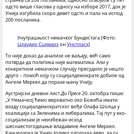
странка са 206 посланика, односно освојиле су пет
одсто више гласова у односу на изборе 2017, док је
Унија изгубила скоро девет одсто и пала на испод
200 посланика.
Унутрашњост немачког Бундестага (Фото:
Цлаудио Сцхwарз
он
Унспласх
)
То није доказ да анализе не ваљају, већ само
потврда да политика није математика. Али у
конкретном немачком случају пресудило је нешто
друго – помоћ коју су социјалдемократе добиле од
Ангеле Меркел да поразе њену Унију.
Аустријски дневни лист
Ди Пресе
20. октобра пише:
„У Немачкој ћемо вероватно око Божића имати
владу социјалдемократског вође Олафа Шолца у
коалицији са Зеленима и либералима. Тај пут у еко-
социјализам је неизбежан исход
шеснаестогодишње владавине Ангеле Меркел.
Канцеларка је Унију толико одгурала лево, да су