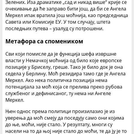
Зелених. Иза драматике „сад и никад више“ крије се
очекивање да ће заправо бити још, да би се Ангела
Меркел ипак вратила још моћнија, као председница
Савета или Комисије ЕУ. У том случају, штета
последњих путева – узалуд су потрошени.
Метафора са спомеником
Сви који помисле да је функција шефа извршне
власти у Немачкој моћнија од било које европске
позиције у Бриселу, греше. Тако је било док је она
седела у Берлину. Моћ резидира тамо где је Ангела
Меркел. Ако нека политичка позиција нема
потенцијала за моћ која се прелива преко рубова
службеног и дефинисаног, ту нема ни Ангеле
Меркел.
Њен однос према политици произилазио је из
уверења да моћ смеју да поседују само они којима
до ње, моћи, није стало. У резултату, многи су
насели на то да њој није стало до моћи, те да ју је то