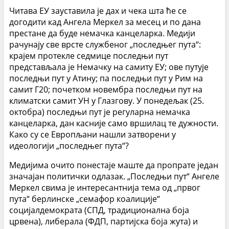
Читава ЕУ зауставила је дах и чека шта ће се
догодити кад Ангела Меркел за месец и по дана
престане да буде немачка канцеларка. Медији
рачунају све врсте службеног „последњег пута“:
крајем протекле седмице последњи пут
представљала је Немачку на самиту ЕУ; ове путује
последњи пут у Атину; па последњи пут у Рим на
самит Г20; почетком новембра последњи пут на
климатски самит УН у Глазгову. У понедељак (25.
октобра) последњи пут је регуларна немачка
канцеларка, дан касније само вршилац те дужности.
Како су се Европљани нашли затворени у
идеологији „последњег пута“?
Медијима очито понестаје маште да пропрате један
значајан политички одлазак. „Последњи пут“ Ангеле
Меркел свима је интересантнија тема од „првог
пута“ берлинске „семафор коалиције“
социјалдемократа (СПД, традиционална боја
црвена), либерала (ФДП, партијска боја жута) и