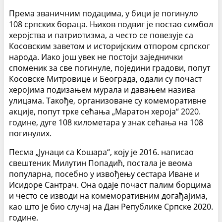
Према званичним подацима, у бици је погинуло
108 српских бораца. Њихов подвиг је постао симбол
херојства и патриотизма, а често се повезује са
Косовским заветом и историјским отпором српског
народа. Иако још увек не постоји заједнички
споменик за све погинуле, поједини градови, попут
Косовске Митровице и Београда, одали су почаст
херојима подизањем мурала и давањем назива
улицама. Такође, организоване су комеморативне
акције, попут трке сећања „Маратон хероја“ 2020.
године, дуге 108 километара у знак сећања на 108
погинулих.
Песма „Јунаци са Кошара“, коју је 2016. написао
свештеник Милутин Попадић, постала је веома
популарна, посебно у извођењу сестара Иване и
Исидоре Сантрач. Она одаје почаст палим борцима
и често се изводи на комеморативним догађајима,
као што је био случај на Дан Републике Српске 2020.
године.