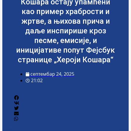
Кошара остају упамћени
као пример храбрости и
жртве, а њихова прича и
даље инспирише кроз
песме, емисије, и
иницијативе попут Фејсбук
странице „Хероји Кошара“
септембар 24, 2025
21:02