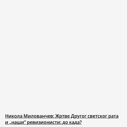
Никола Милованчев: Жртве Другог светског рата
и „наши“ ревизионисти: до када?