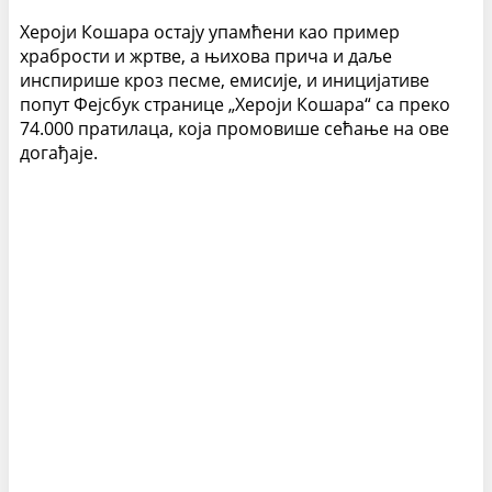
Хероји Кошара остају упамћени као пример
храбрости и жртве, а њихова прича и даље
инспирише кроз песме, емисије, и иницијативе
попут Фејсбук странице „Хероји Кошара“ са преко
74.000 пратилаца, која промовише сећање на ове
догађаје.