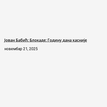
Јован Бабић: Блокаде: Годину дана касније
новембар 21, 2025