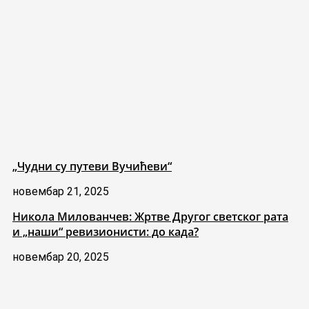
„Чудни су путеви Вучићеви“
новембар 21, 2025
Никола Милованчев: Жртве Другог светског рата
и „наши“ ревизионисти: до када?
новембар 20, 2025