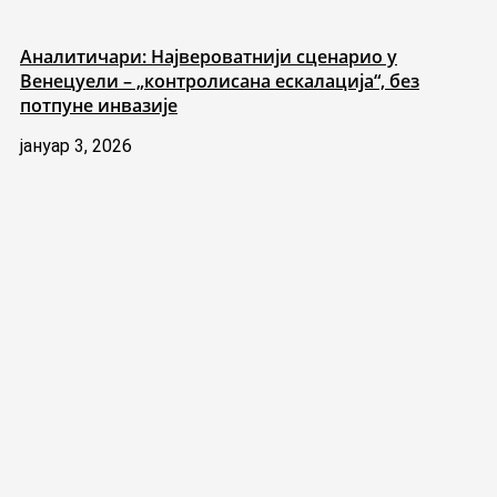
Аналитичари: Највероватнији сценарио у
Венецуели – „контролисана ескалација“, без
потпуне инвазије
јануар 3, 2026