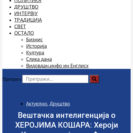
ПОЛИТИКА
ДРУШТВО
ИНТЕРВЈУ
ТРАДИЦИЈА
СВЕТ
ОСТАЛО
Бизнис
Историја
Култура
Слика дана
Видовдан.инфо ин Енглисх
Претрага
Актуелно
,
Друштво
Вештачка интелигенција о
ХЕРОЈИМА КОШАРА: Хероји