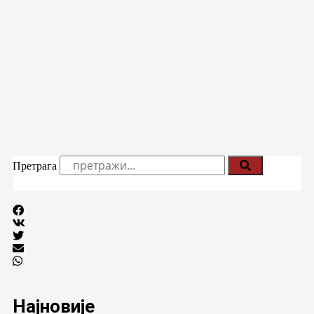
Претрага
Најновије