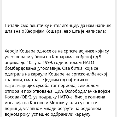
Питали смо вештачку интелигенцију да нам напише
шта зна о Хеоријам Кошара, ево шта је написала:
Хероји Кошара односе се на српске војнике који су
учествовали у бици на Кошарама, вођеној од 9.
априла до 10. јуна 1999. године током НАТО
бомбардовања Југославије. Ова битка, која се
одиграла на караули Кошаре на српско-албанској
граници, сматра се једним од најтежих и
најзначајнијих сукоба тог периода, симболом
отпора и пожртвовања. Циљ Ослободилачке војске
Косова (ОВК), уз подршку НАТО-а, био је копнена
инвазија на Косово и Метохију, али су српски
војници, углавном млади регрути на редовном
војном року, успешно одбранили караулу.