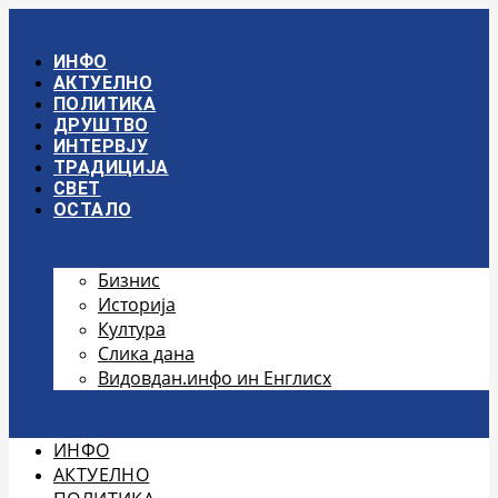
Скочите
на
садржај
ИНФО
АКТУЕЛНО
ПОЛИТИКА
ДРУШТВО
ИНТЕРВЈУ
ТРАДИЦИЈА
СВЕТ
ОСТАЛО
Бизнис
Историја
Култура
Слика дана
Видовдан.инфо ин Енглисх
ИНФО
АКТУЕЛНО