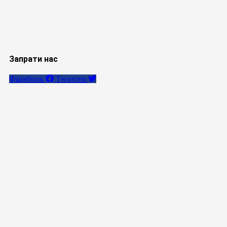
Запрати нас
Фацебоок
Тwиттер