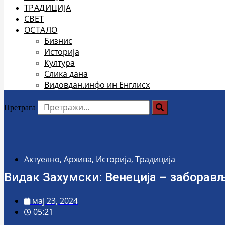
ТРАДИЦИЈА
СВЕТ
ОСТАЛО
Бизнис
Историја
Култура
Слика дана
Видовдан.инфо ин Енглисх
Претрага
Актуелно
,
Архива
,
Историја
,
Традиција
Видак Захумски: Венеција – заборављ
мај 23, 2024
05:21