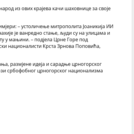
народ из ових крајева качи шаховнице за своје
имјери: – устоличење митрополита Јоаникија ИИ
нахије је ванредно стање, људи су на улицама и
ту у мањини. – подјела Црне Горе под
ски националисти Крста Зрнова Поповића,
ања, размјене идеја и сарадње црногорског
ози србофобног црногорског национализма