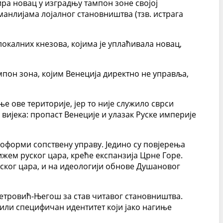
ра новац у изградњу тампон зоне својој
манлијама лојалног становништва (тзв. истрага
локалних кнезова, којима је уплаћивала новац,
мпон зона, којим Венеција директно не управља,
 ове територије, јер то није служило сврси
 вијека: пропаст Венеције и улазак Руске империје
 оформи сопствену управу. Једино су повјерења
ем руског цара, креће експанзија Црне Горе.
уског цара, и на идеологији обнове Душановог
Петровић-Његош за став читавог становништва.
рили специфичан идентитет који јако нагиње