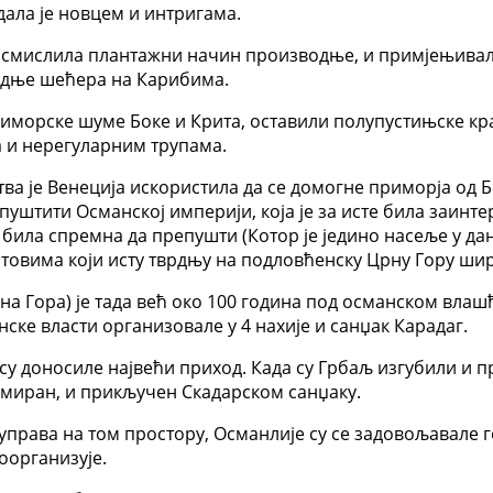
адала је новцем и интригама.
 осмислила плантажни начин производње, и примјењивала
одње шећера на Карибима.
риморске шуме Боке и Крита, оставили полупустињске кра
а и нерегуларним трупама.
тва је Венеција искористила да се домогне приморја од 
епуштити Османској империји, која је за исте била заин
 била спремна да препушти (Котор је једино насеље у да
овима који исту тврдњу на подловћенску Црну Гору шир
на Гора) је тада већ око 100 година под османском влаш
анске власти организовале у 4 нахије и санџак Карадаг.
 су доносиле највећи приход. Када су Грбаљ изгубили и 
рмиран, и прикључен Скадарском санџаку.
 управа на том простору, Османлије су се задовољавал
оорганизује.