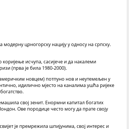
а модерну црногорску нацију у односу на српску.
о коријење исчупа, сасијече и да накалеми
ризи (прва је била 1980-2000).
х америчким новцем) потпуно нов и неутемељен у
мантично, идилично мјесто на каналима ушћа ријеке
 богатство.
ремашила свој зенит. Енормни капитал богатих
Лондон. Ове породице често могу да прате своју
свијет је премрежила шпијунима, свој интерес и