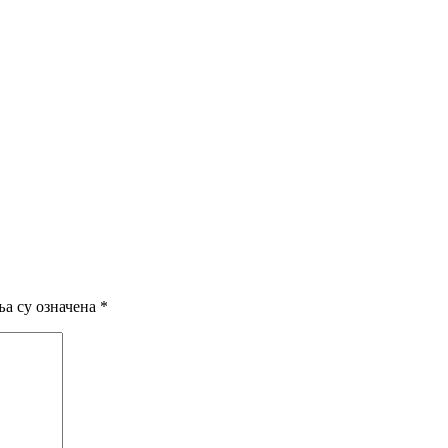
а су означена
*