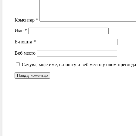
Коментар
*
Име
*
Е-пошта
*
Веб место
Сачувај моје име, е-пошту и веб место у овом преглед