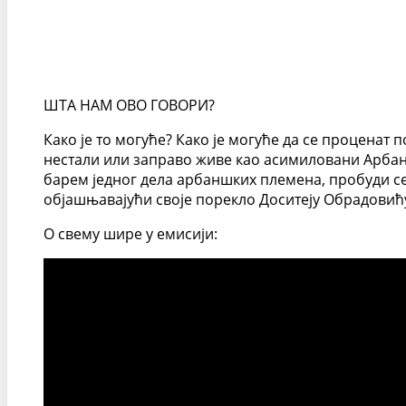
ШТА НАМ ОВО ГОВОРИ?
Како је то могуће? Како је могуће да се проценат 
нестали или заправо живе као асимиловани Арбана
барем једног дела арбаншких племена, пробуди се
објашњавајући своје порекло Доситеју Обрадови
О свему шире у емисији: