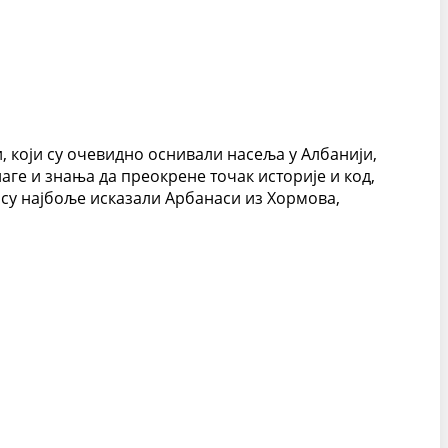
би, који су очевидно оснивали насеља у Албанији,
ге и знања да преокрене точак историје и код,
 су најбоље исказали Арбанаси из Хормова,