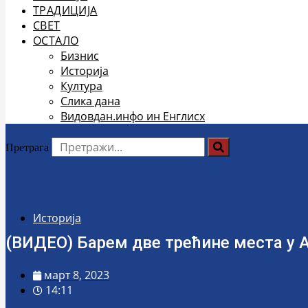
ТРАДИЦИЈА
СВЕТ
ОСТАЛО
Бизнис
Историја
Култура
Слика дана
Видовдан.инфо ин Енглисх
Претрага
Историја
(ВИДЕО) Барем две трећине места у А
март 8, 2023
14:11