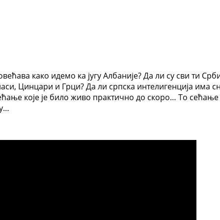
повећава како идемо ка југу Албаније? Да ли су сви ти Ср
си, Цинцари и Грци? Да ли српска интелигенција има сна
ћање које је било живо практично до скоро… То сећање
ћу…