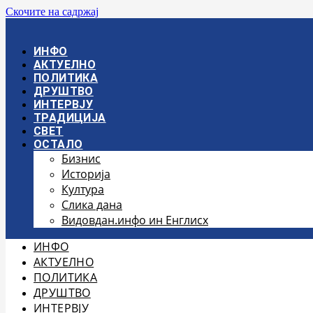
Скочите на садржај
ИНФО
АКТУЕЛНО
ПОЛИТИКА
ДРУШТВО
ИНТЕРВЈУ
ТРАДИЦИЈА
СВЕТ
ОСТАЛО
Бизнис
Историја
Култура
Слика дана
Видовдан.инфо ин Енглисх
ИНФО
АКТУЕЛНО
ПОЛИТИКА
ДРУШТВО
ИНТЕРВЈУ