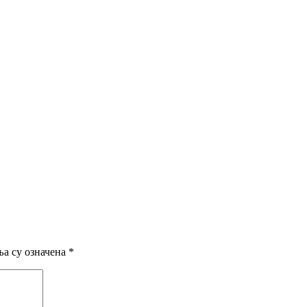
а су означена
*