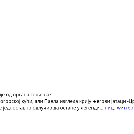
ије од органа гоњења?
огорској кући, али Павла изгледа крију његови јатаци -
је једноставно одлучио да остане у легенди…
пиц.тwитте