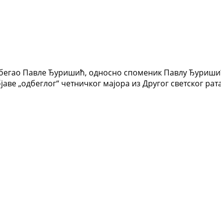
побегао Павле Ђуришић, односно споменик Павлу Ђуришић
аве „одбеглог“ четничког мајора из Другог светског рата