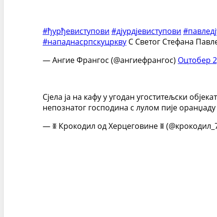
#ђурђевиступови
#дјурдјевиступови
#павлед
#нападнасрпскуцркву
С Светог Стефана Павле
— Ангие Франгос (@ангиефрангос)
Оцтобер 2
Сјела ја на кафу у угодан угоститељски обје
непознатог господина с лулом пије оранџад
— ꒌ Крокодил од Херцеговине ꒌ (@крокодил_