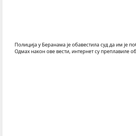
Полиција у Беранама је обавестила суд да им је 
Одмах након ове вести, интернет су преплавиле обј