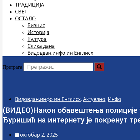
ТРАДИЦИЈА
СВЕТ
ОСТАЛО
Бизнис
Историја
Култура
Слика дана
Видовдан.инфо ин Енглисх
Претрага
Видовдан.инфо ин Енглисх
,
Актуелно
,
Инфо
(ВИДЕО)Након обавештења полиције у
Ђуришић на интернету је покренут тр
октобар 2, 2025