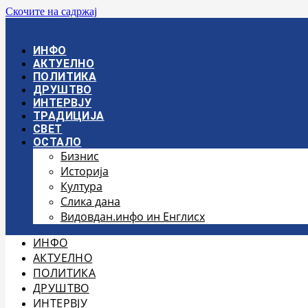
Скочите на садржај
ИНФО
АКТУЕЛНО
ПОЛИТИКА
ДРУШТВО
ИНТЕРВЈУ
ТРАДИЦИЈА
СВЕТ
ОСТАЛО
Бизнис
Историја
Култура
Слика дана
Видовдан.инфо ин Енглисх
ИНФО
АКТУЕЛНО
ПОЛИТИКА
ДРУШТВО
ИНТЕРВЈУ