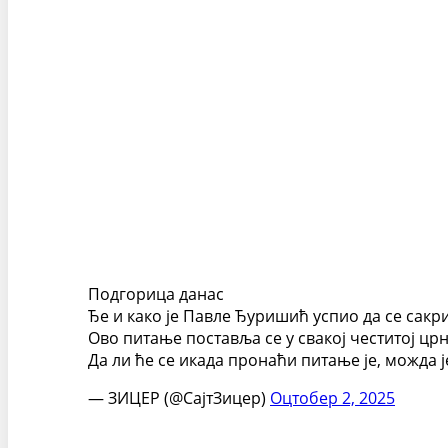
Подгорица данас
Ђе и како је Павле Ђуришић успио да се сакр
Ово питање поставља се у свакој честитој црн
Да ли ће се икада пронаћи питање је, можда 
— ЗИЦЕР (@СајтЗицер)
Оцтобер 2, 2025