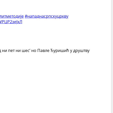
литметодије
#нападнасрпскуцркву
WРЦР2зеЈxЛ
ад ни пет ни шес’ но Павле Ђуришић у друштву