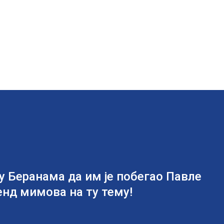
 Беранама да им је побегао Павле
енд мимова на ту тему!