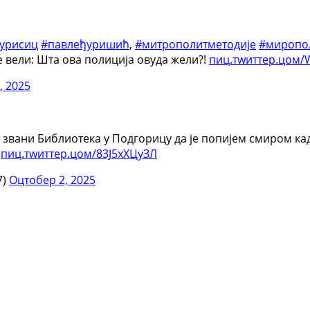
јурисиц
#павлеђуришић
,
#митрополитметодије
#миропо
 вели: Шта ова полиција овуда жели?!
пиц.тwиттер.цом/
, 2025
кат звани Библиотека у Подгорицу да је попијем смиром к
у
пиц.тwиттер.цом/83Ј5хХЦyЗЛ
7)
Оцтобер 2, 2025