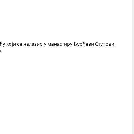
у који се налазио у манастиру Ђурђеви Ступови.
.