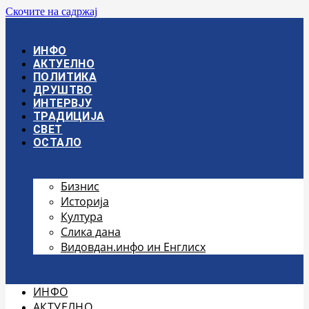
Скочите на садржај
ИНФО
АКТУЕЛНО
ПОЛИТИКА
ДРУШТВО
ИНТЕРВЈУ
ТРАДИЦИЈА
СВЕТ
ОСТАЛО
Бизнис
Историја
Култура
Слика дана
Видовдан.инфо ин Енглисх
ИНФО
АКТУЕЛНО