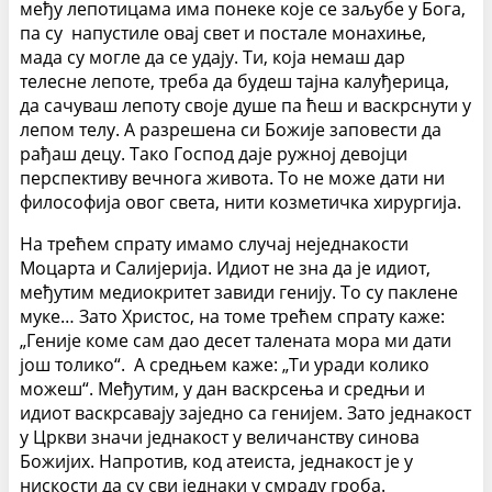
међу лепотицама има понеке које се заљубе у Бога,
па су напустиле овај свет и постале монахиње,
мада су могле да се удају. Ти, која немаш дар
телесне лепоте, треба да будеш тајна калуђерица,
да сачуваш лепоту своје душе па ћеш и васкрснути у
лепом телу. А разрешена си Божије заповести да
рађаш децу. Тако Господ даје ружној девојци
перспективу вечнога живота. То не може дати ни
философија овог света, нити козметичка хирургија.
На трећем спрату имамо случај неједнакости
Моцарта и Салијерија. Идиот не зна да је идиот,
међутим медиокритет завиди генију. То су паклене
муке… Зато Христос, на томе трећем спрату каже:
„Геније коме сам дао десет талената мора ми дати
још толико“. А средњем каже: „Ти уради колико
можеш“. Међутим, у дан васкрсења и средњи и
идиот васкрсавају заједно са генијем. Зато једнакост
у Цркви значи једнакост у величанству синова
Божијих. Напротив, код атеиста, једнакост је у
нискости да су сви једнаки у смраду гроба.