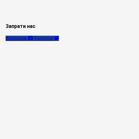
Запрати нас
Фацебоок
Тwиттер