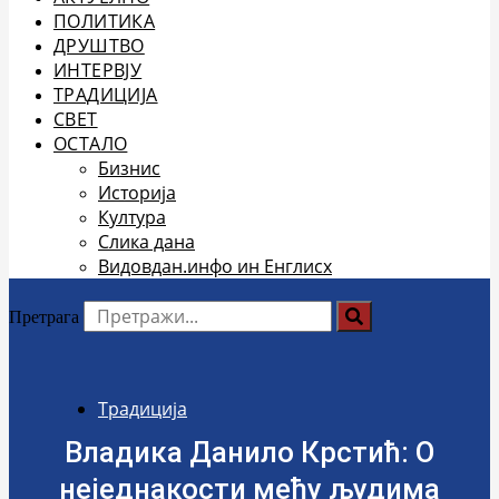
ПОЛИТИКА
ДРУШТВО
ИНТЕРВЈУ
ТРАДИЦИЈА
СВЕТ
ОСТАЛО
Бизнис
Историја
Култура
Слика дана
Видовдан.инфо ин Енглисх
Претрага
Традиција
Владика Данило Крстић: О
неједнакости међу људима