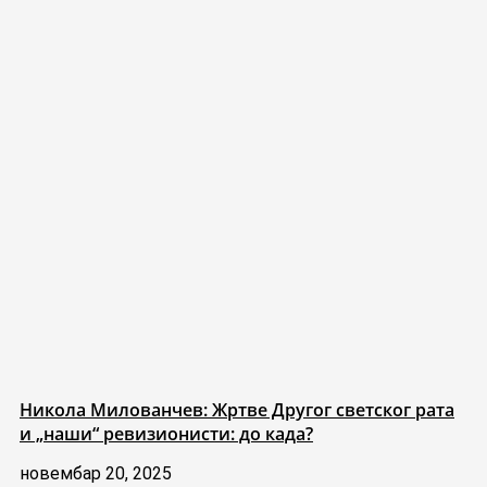
Никола Милованчев: Жртве Другог светског рата
и „наши“ ревизионисти: до када?
новембар 20, 2025