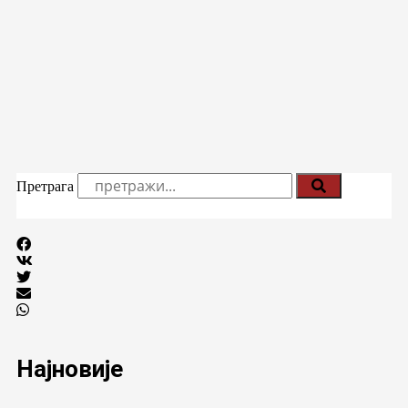
Претрага
Најновије