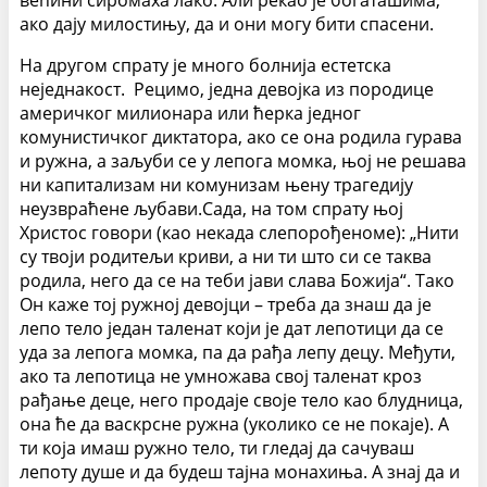
већини сиромаха лако. Али рекао је богаташима,
ако дају милостињу, да и они могу бити спасени.
На другом спрату је много болнија естетска
неједнакост. Рецимо, једна девојка из породице
америчког милионара или ћерка једног
комунистичког диктатора, ако се она родила гурава
и ружна, а заљуби се у лепога момка, њој не решава
ни капитализам ни комунизам њену трагедију
неузвраћене љубави.Сада, на том спрату њој
Христос говори (као некада слепорођеноме): „Нити
су твоји родитељи криви, а ни ти што си се таква
родила, него да се на теби јави слава Божија“. Тако
Он каже тој ружној девојци – треба да знаш да је
лепо тело један таленат који је дат лепотици да се
уда за лепога момка, па да рађа лепу децу. Међути,
ако та лепотица не умножава свој таленат кроз
рађање деце, него продаје своје тело као блудница,
она ће да васкрсне ружна (уколико се не покаје). А
ти која имаш ружно тело, ти гледај да сачуваш
лепоту душе и да будеш тајна монахиња. А знај да и