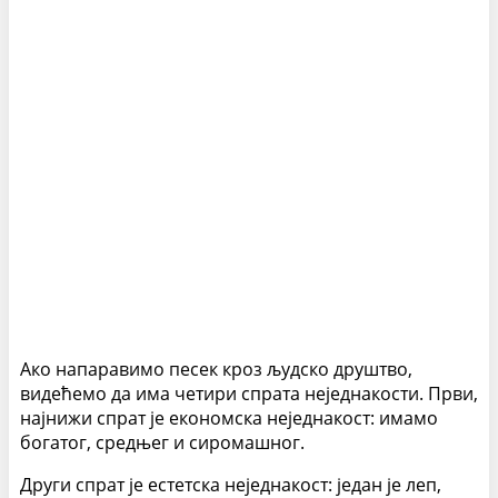
Ако напаравимо песек кроз људско друштво,
видећемо да има четири спрата неједнакости. Први,
најнижи спрат је економска неједнакост: имамо
богатог, средњег и сиромашног.
Други спрат је естетска неједнакост: један је леп,