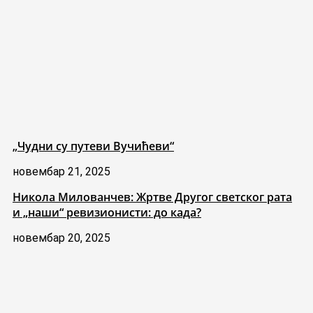
„Чудни су путеви Вучићеви“
новембар 21, 2025
Никола Милованчев: Жртве Другог светског рата
и „наши“ ревизионисти: до када?
новембар 20, 2025