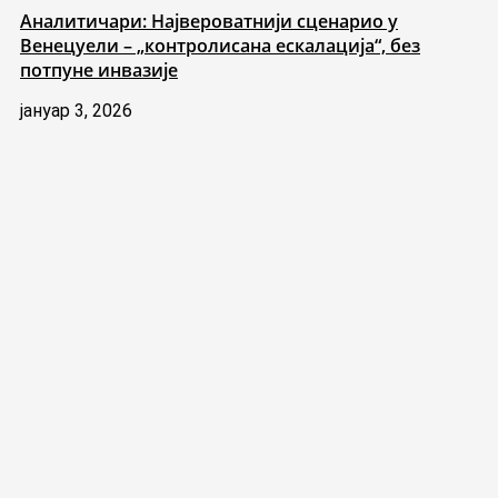
Аналитичари: Највероватнији сценарио у
Венецуели – „контролисана ескалација“, без
потпуне инвазије
јануар 3, 2026