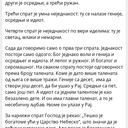
други је осредњи, а трећи ружан.
Трећи спрат је умна неједнакост: ту се налазе геније,
осредњи и идиот.
Четврти спрат је неједнакост по вери иделима: ту је
светац, млаки и немарни.
Сада да говоримо само о прва три спрата. Једнакост
постоји само одозго: Бог једнако воли и генија и
осредњег и идиота. И лепог и ружног. И богатог и
сиромашног. На сваком спрату постоји одговорност
према броју талената. Коме је дато више талената
од њега се више тражи. Геније са десет, има да
створи још десет, да би ушао у Рај. Средњи са пет,
само још пет. А идиот са једним талентом је као
безазлено дете. И он има главни таленат, а то је
несебичну љубав. Њоме он улази у Рај.
За најнижи спрат Господ је рекао: „Тешко је
богатоме ући у Царство Небеско“, што значи да је