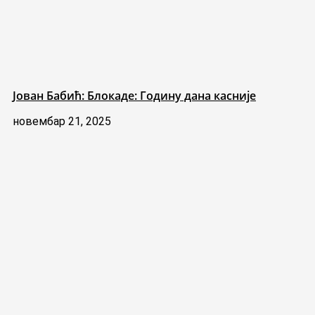
Јован Бабић: Блокаде: Годину дана касније
новембар 21, 2025