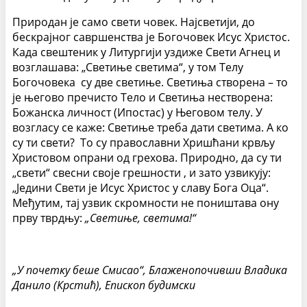
Природан је само свети човек. Најсветији, до
бескрајног савршенства је Богочовек Исус Христос.
Када свештеник у Литургији уздиже Свети Агнец и
возглашава: „Светиње светима“, у том Телу
Богочовека су две светиње. Светиња створена – то
је његово пречисто Тело и Светиња нестворена:
Божанска личност (Ипостас) у Његовом телу. У
возгласу се каже: Светиње треба дати светима. А ко
су ти свети? То су православни Хришћани крвљу
Христовом опрани од грехова. Природно, да су ти
„свети“ свесни своје грешности , и зато узвикују:
„Једини Свети је Исус Христос у славу Бога Оца“.
Међутим, тај узвик скромности не поништава ону
прву тврдњу:
„Светиње, светима!“
„У почетку беше Смисао“,
Блаженопочивши Владика
Данило (Крстић), Епископ будимски