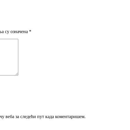
а су означена
*
ачу веба за следећи пут када коментаришем.