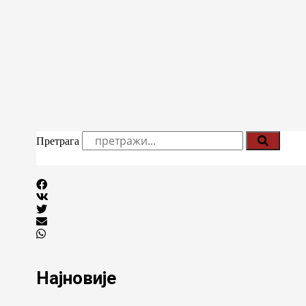
Претрага
Најновије