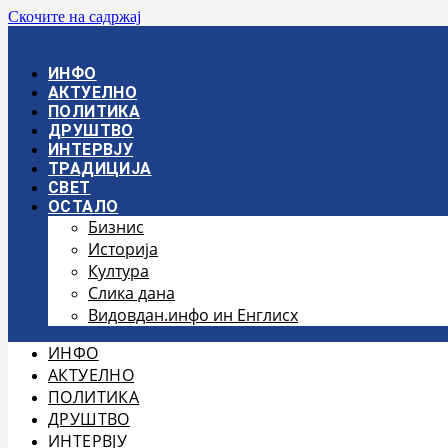
Скочите на садржај
ИНФО
АКТУЕЛНО
ПОЛИТИКА
ДРУШТВО
ИНТЕРВЈУ
ТРАДИЦИЈА
СВЕТ
ОСТАЛО
Бизнис
Историја
Култура
Слика дана
Видовдан.инфо ин Енглисх
ИНФО
АКТУЕЛНО
ПОЛИТИКА
ДРУШТВО
ИНТЕРВЈУ