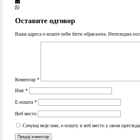
Оставите одговор
Ваша адреса е-поште неће бити објављена.
Неопходна пољ
Коментар
*
Име
*
Е-пошта
*
Веб место
Сачувај моје име, е-пошту и веб место у овом преглед