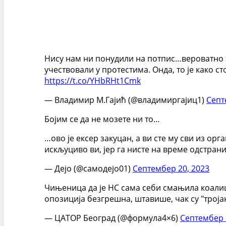
Нису нам ни понудили на потпис…вероватно з
учествовали у протестима. Онда, то је како с
https://t.co/YHbRHt1Cmk
— Владимир М.Гајић (@владимиргајиц1)
Септ
Бојим се да не мозете ни то…
…ово је ексер закуцан, а ви сте му сви из орг
искљуциво ви, јер га нисте на време одстрани
— Дејо (@самодејо01)
Септембер 20, 2023
Чињеница да је НС сама себи смањила коалици
опозиција безгрешна, штавише, чак су "троја
— ЦАТОР Београд (@формула4×6)
Септембер 