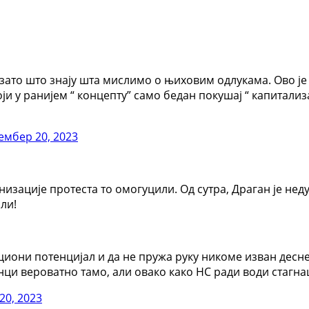
ато што знају шта мислимо о њиховим одлукама. Ово је н
тоји у ранијем “ концепту” само бедан покушај “ капитали
ембер 20, 2023
анизације протеста то омогуцили. Од сутра, Драган је неду
ли!
они потенцијал и да не пружа руку никоме изван десне о
нци вероватно тамо, али овако како НС ради води стагн
20, 2023