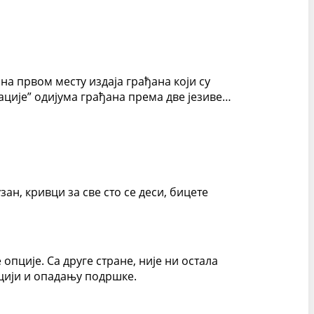
а првом месту издаја грађана који су
зације” одијума грађана према две језиве…
зан, кривци за све сто се деси, бицете
пције. Са друге стране, није ни остала
ацији и опадању подршке.