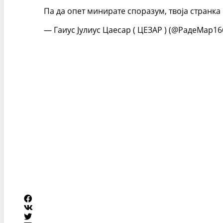
Па да опет минирате споразум, твоја странка
— Гаиус Јулиус Цаесар ( ЦЕЗАР ) (@РадеМар1