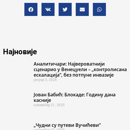
Најновије
Аналитичари: Највероватнији
сценарио у Венецуели – „контролисана
ескалација“, без потпуне инвазије
јануар 3, 2026
Јован Бабић: Блокаде: Годину дана
касније
новембар 21, 2025
„Чудни су путеви Вучићеви“