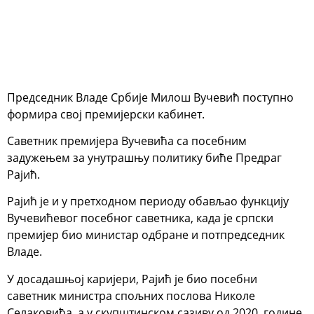
Председник Владе Србије Милош Вучевић поступно
формира свој премијерски кабинет.
Саветник премијера Вучевића са посебним
задужењем за унутрашњу политику биће Предраг
Рајић.
Рајић је и у претходном периоду обављао функцију
Вучевићевог посебног саветника, када је српски
премијер био министар одбране и потпредседник
Владе.
У досадашњој каријери, Рајић је био посебни
саветник министра спољних послова Николе
Селаковића, а у скупштинском сазиву од 2020. године