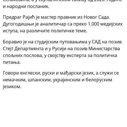
и народни посланик.
Предраг Рајић је мастер правник из Новог Сада.
Дугогодишњи је аналитичар са преко 1.000 медијских
иступа, на различите политичке теме.
Боравио је на студијским путовањима у САД на позив
Стејт Департмента и у Русији на позив Министарства
спољних послова, у својству експерта за политичка
питања.
Говори енглески, руски и мађарски језик, а служи се
немачким, шпанским, украјинским и белоруским
језиком.