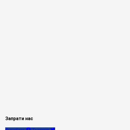
Запрати нас
Фацебоок
Тwиттер