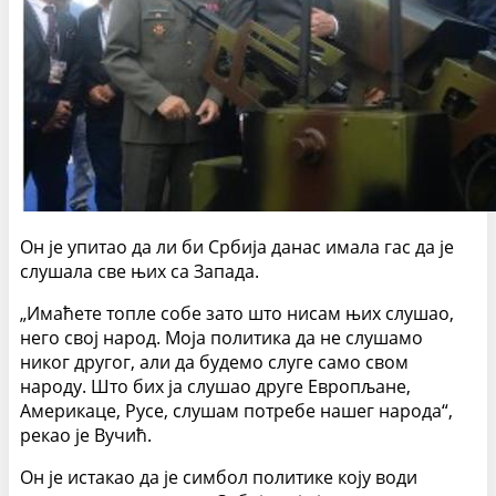
Он је упитао да ли би Србија данас имала гас да је
слушала све њих са Запада.
„Имаћете топле собе зато што нисам њих слушао,
него свој народ. Моја политика да не слушамо
никог другог, али да будемо слуге само свом
народу. Што бих ја слушао друге Европљане,
Америкаце, Русе, слушам потребе нашег народа“,
рекао је Вучић.
Он је истакао да је симбол политике коју води