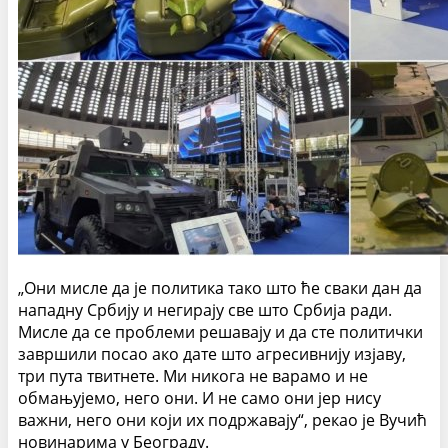
„Они мисле да је политика тако што ће сваки дан да
нападну Србију и негирају све што Србија ради.
Мисле да се проблеми решавају и да сте политички
завршили посао ако дате што агресивнију изјаву,
три пута твитнете. Ми никога не варамо и не
обмањујемо, него они. И не само они јер нису
важни, него они који их подржавају“, рекао је Вучић
новинарима у Београду.