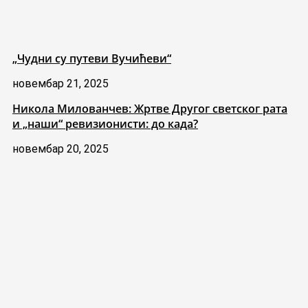
„Чудни су путеви Вучићеви“
новембар 21, 2025
Никола Милованчев: Жртве Другог светског рата
и „наши“ ревизионисти: до када?
новембар 20, 2025