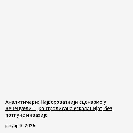
Аналитичари: Највероватнији сценарио у
Венецуели – „контролисана ескалација“, без
потпуне инвазије
јануар 3, 2026