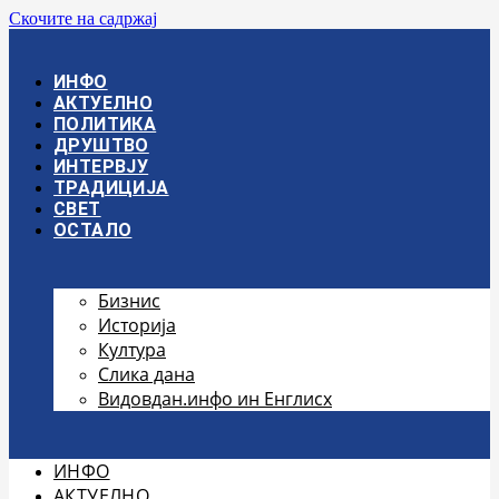
Скочите на садржај
ИНФО
АКТУЕЛНО
ПОЛИТИКА
ДРУШТВО
ИНТЕРВЈУ
ТРАДИЦИЈА
СВЕТ
ОСТАЛО
Бизнис
Историја
Култура
Слика дана
Видовдан.инфо ин Енглисх
ИНФО
АКТУЕЛНО