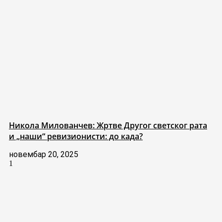
Никола Милованчев: Жртве Другог светског рата
и „наши“ ревизионисти: до када?
новембар 20, 2025