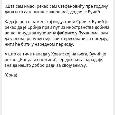
„Шта сам имао, рекао сам Стефановићу пре годину
дана и то сам питање завршио“, додао је Вучић.
Када је реч о наменској индустрији Србије, Вучић је
рекао да је Србија први пут из иностранства добила
више понуда за куповину фабрике у Лучанима, али
да у овом тренутку није заинтересовани за продају,
нити ће бити у наредном периоду.
А што се тиче напада у Хрватској на њега, Вучић је
рекао: „Бог да их поживи“, јер док њега нападају,
зна да нешто добро ради за своју земљу.
(Срна)