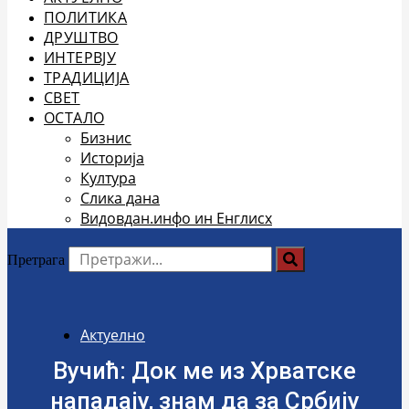
ПОЛИТИКА
ДРУШТВО
ИНТЕРВЈУ
ТРАДИЦИЈА
СВЕТ
ОСТАЛО
Бизнис
Историја
Култура
Слика дана
Видовдан.инфо ин Енглисх
Претрага
Актуелно
Вучић: Док ме из Хрватске
нападају, знам да за Србију