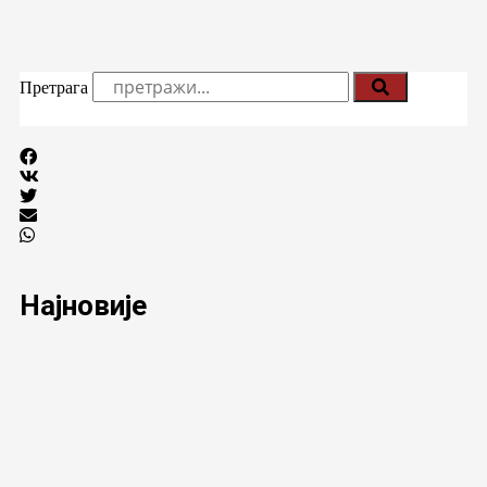
Претрага
Најновије