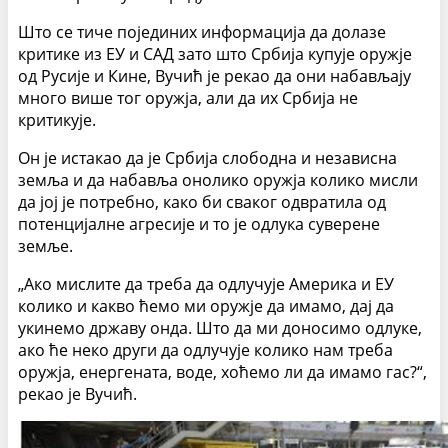
Што се тиче појединих информација да долазе
критике из ЕУ и САД зато што Србија купује оружје
од Русије и Кине, Вучић је рекао да они набављају
много више тог оружја, али да их Србија не
критикује.
Он је истакао да је Србија слободна и независна
земља и да набавља онолико оружја колико мисли
да јој је потребно, како би сваког одвратила од
потенцијалне агресије и то је одлука суверене
земље.
„Ако мислите да треба да одлучује Америка и ЕУ
колико и какво ћемо ми оружје да имамо, дај да
укинемо државу онда. Што да ми доносимо одлуке,
ако ће неко други да одлучује колико нам треба
оружја, енергената, воде, хоћемо ли да имамо гас?“,
рекао је Вучић.