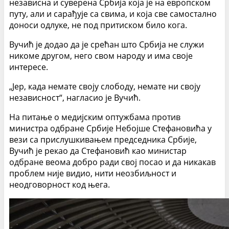
независна и суверена Србија која је на европском
путу, али и сарађује са свима, и која све самостално
доноси одлуке, не под притиском било кога.
Вучић је додао да је срећан што Србија не служи
никоме другом, него свом народу и има своје
интересе.
„Јер, када немате своју слободу, немате ни своју
независност“, нагласио је Вучић.
На питање о медијским оптужбама против
министра одбране Србије Небојше Стефановића у
вези са прислушкивањем председника Србије,
Вучић је рекао да Стефановић као министар
одбране веома добро ради свој посао и да никакав
проблем није видио, нити неозбиљност и
неодговорност код њега.