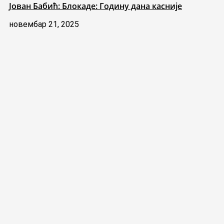
Јован Бабић: Блокаде: Годину дана касније
новембар 21, 2025