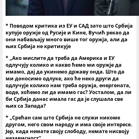
* Поводом
критик
а
из ЕУ и САД зато што Србија
купује оружје од Русије и Кине, Вучић рекао да
они набављају много више тог оружја, али да
њ
их Србија не критикује
*
„Ако мислите да треба да Америка и ЕУ
одлучуј
у
колико и какво ћемо ми оружје да
имамо, дај да укинемо државу онда. Што да
ми доносимо одлуке, ако ће неко други да
одлучује колико нам треба оружја, енергената,
воде, хоћемо ли да имамо гас?
Уосталом, д
а ли
би Србија данас имала гас да је слушала све
њих са Запада
?
* „С
рећан
сам
што Србија не служи никоме
другом, него свом народу и има своје интересе.
Јер,
када немате своју слободу, немате
ни
своју
независност“