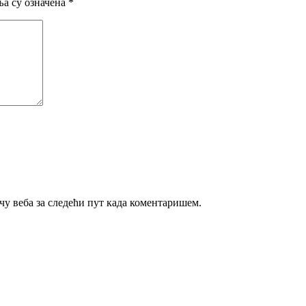
а су означена
*
ачу веба за следећи пут када коментаришем.