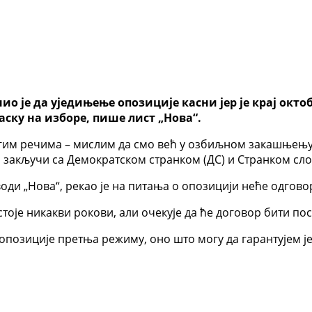
о је да уједињење опозиције касни јер је крај октоб
ску на изборе, пише лист „Нова“.
ругим речима – мислим да смо већ у озбиљном закашњењу“
да закључи са Демократском странком (ДС) и Странком сло
оди „Нова“, рекао је на питања о опозицији неће одговор
стоје никакви рокови, али очекује да ће договор бити по
п опозиције претња режиму, оно што могу да гарантујем 