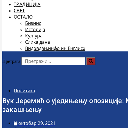
ТРАДИЦИЈА
СВЕТ
ОСТАЛО
Бизнис
Историја
Култура
Слика дана
Видовдан.инфо ин Енглисх
Претрага
Политика
Вук Јеремић о уједињењу опозиције:
закашњењу
октобар 29, 2021