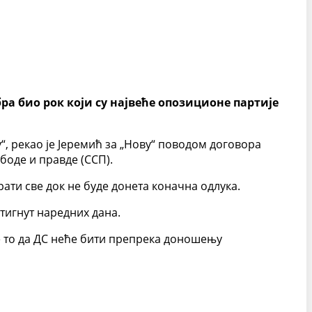
ра био рок који су највеће опозиционе партије
, рекао је Јеремић за „Нову“ поводом договора
боде и правде (ССП).
ати све док не буде донета коначна одлука.
стигнут наредних дана.
је то да ДС неће бити препрека доношењу