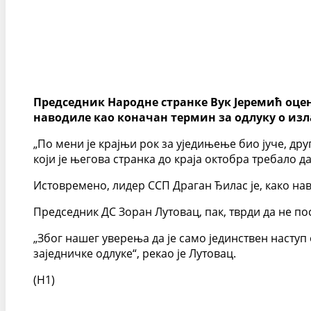
Председник Народне странке Вук Јеремић оцени
наводиле као коначан термин за одлуку о изла
„По мени је крајњи рок за уједињење био јуче, д
који је његова странка до краја октобра требало 
Истовремено, лидер ССП Драган Ђилас је, како нав
Председник ДС Зоран Лутовац, пак, тврди да не по
„Због нашег уверења да је само јединствен насту
заједничке одлуке“, рекао је Лутовац.
(Н1)