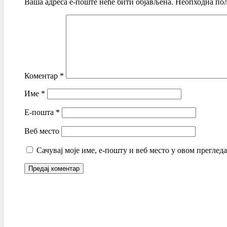
Ваша адреса е-поште неће бити објављена.
Неопходна пољ
Коментар
*
Име
*
Е-пошта
*
Веб место
Сачувај моје име, е-пошту и веб место у овом преглед