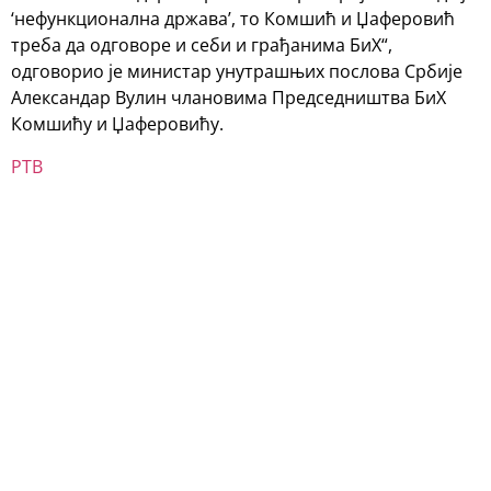
‘нефункционална држава’, то Комшић и Џаферовић
треба да одговоре и себи и грађанима БиХ“,
одговорио је министар унутрашњих послова Србије
Александар Вулин члановима Председништва БиХ
Комшићу и Џаферовићу.
РТВ