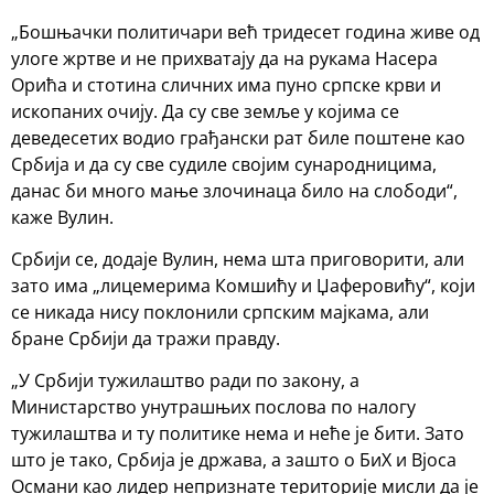
„Бошњачки политичари већ тридесет година живе од
улоге жртве и не прихватају да на рукама Насера
Орића и стотина сличних има пуно српске крви и
ископаних очију. Да су све земље у којима се
деведесетих водио грађански рат биле поштене као
Србија и да су све судиле својим сународницима,
данас би много мање злочинаца било на слободи“,
каже Вулин.
Србији се, додаје Вулин, нема шта приговорити, али
зато има „лицемерима Комшићу и Џаферовићу“, који
се никада нису поклонили српским мајкама, али
бране Србији да тражи правду.
„У Србији тужилаштво ради по закону, а
Министарство унутрашњих послова по налогу
тужилаштва и ту политике нема и неће је бити. Зато
што је тако, Србија је држава, а зашто о БиХ и Вјоса
Османи као лидер непризнате територије мисли да је