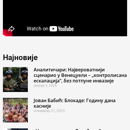
Најновије
Аналитичари: Највероватнији
сценарио у Венецуели – „контролисана
ескалација“, без потпуне инвазије
јануар 3, 2026
Јован Бабић: Блокаде: Годину дана
касније
новембар 21, 2025