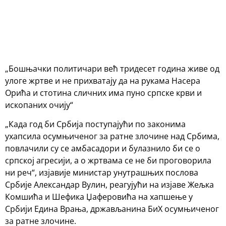
„Бошњачки политичари већ тридесет година живе од
улоге жртве и не прихватају да на рукама Насера
Орића и стотина сличних има пуно српске крви и
ископаних очију“
„Када год би Србија поступајући по законима
ухапсила осумњиченог за ратне злочине над Србима,
повлачили су се амбасадори и булазнило би се о
српској агресији, а о жртвама се не би проговорила
ни реч“, изјавије министар унутрашњих послова
Србије Александар Вулин, реагујући на изјаве Жељка
Комшића и Шефика Џаферовића на хапшење у
Србији Едина Врања, држављанина БиХ осумњиченог
за ратне злочине.