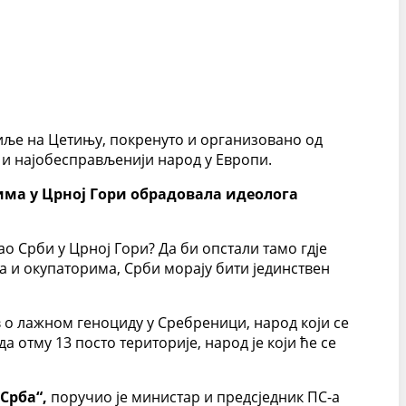
асиље на Цетињу, покренуто и организовано од
 и најобесправљенији народ у Европи.
има у Црној Гори обрадовала идеолога
као Срби у Црној Гори? Да би опстали тамо гдје
ма и окупаторима, Срби морају бити јединствен
в о лажном геноциду у Сребреници, народ који се
 отму 13 посто територије, народ је који ће се
Срба“,
поручио је министар и предсједник ПС-а