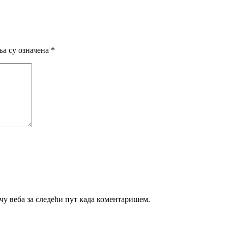
а су означена
*
ачу веба за следећи пут када коментаришем.