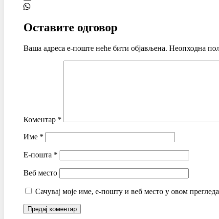
Оставите одговор
Ваша адреса е-поште неће бити објављена.
Неопходна пољ
Коментар
*
Име
*
Е-пошта
*
Веб место
Сачувај моје име, е-пошту и веб место у овом преглед