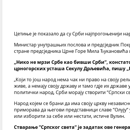
Цетиње је показало да су Срби најпрогоњенији на
Министар унутрашњих послова и предсједник Покр
стране предсједника Црне Горе Мила Ђукановића и
„Нико не мрзи Србе као бивши Срби“, констат
црногорских усташа Секулу Дрљевића, пишу „
„Који то још народ нема чак ни право на своју рел
живе, а немају своју државу и тамо гдје их држав
политички народ, Срби морају створити “Српски свет
Народ којем се брани да има своју цркву независн
приморава да његови представници славе “Олују“ у 
или изборити за себе или нестати, истиче Вулин.
Стварање “Српског света“ је задатак ове гене