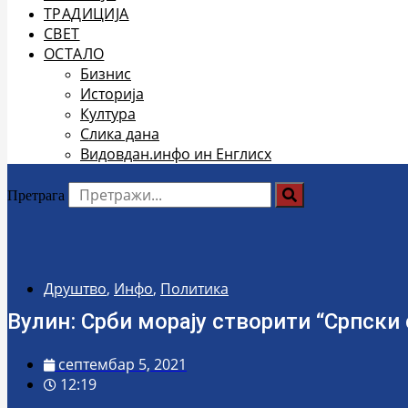
ТРАДИЦИЈА
СВЕТ
ОСТАЛО
Бизнис
Историја
Култура
Слика дана
Видовдан.инфо ин Енглисх
Претрага
Друштво
,
Инфо
,
Политика
Вулин: Срби морају створити “Српски с
септембар 5, 2021
12:19