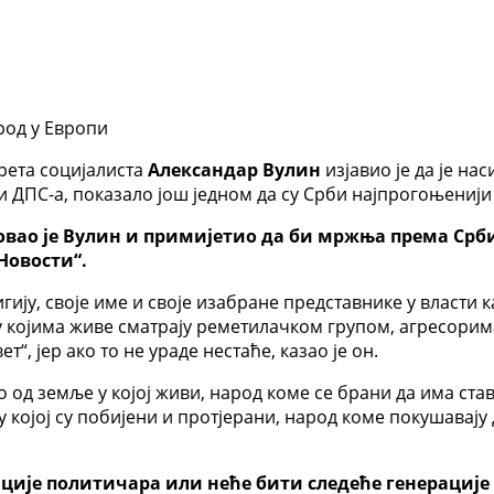
род у Европи
ета социјалиста
Александар Вулин
изјавио је да је н
 ДПС-а, показало још једном да су Срби најпрогоњенији
овао је Вулин и примијетио да би мржња према Срб
Новости“.
игију, своје име и своје изабране представнике у власти 
е у којима живе сматрају реметилачком групом, агресори
“, јер ако то не ураде нестаће, казао је он.
о од земље у којој живи, народ коме се брани да има ста
којој су побијени и протјерани, народ коме покушавају да
рације политичара или неће бити следеће генерације 