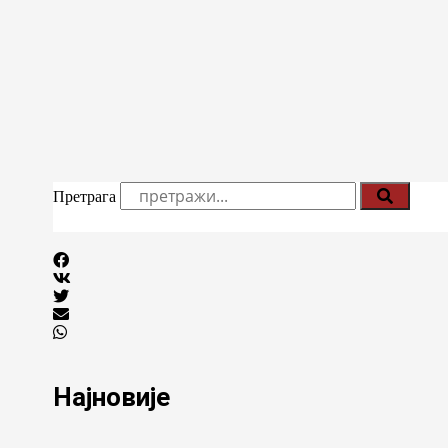
Претрага
Најновије