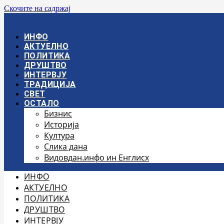
Скочите на садржај
ИНФО
АКТУЕЛНО
ПОЛИТИКА
ДРУШТВО
ИНТЕРВЈУ
ТРАДИЦИЈА
СВЕТ
ОСТАЛО
Бизнис
Историја
Култура
Слика дана
Видовдан.инфо ин Енглисх
ИНФО
АКТУЕЛНО
ПОЛИТИКА
ДРУШТВО
ИНТЕРВЈУ