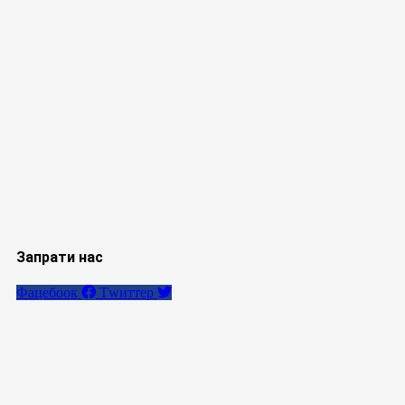
Запрати нас
Фацебоок
Тwиттер