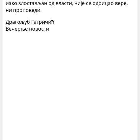
иако злостављан од власти, није се одрицао вере,
ни проповеди.
Драгољуб Гагричић
Вечерње новости