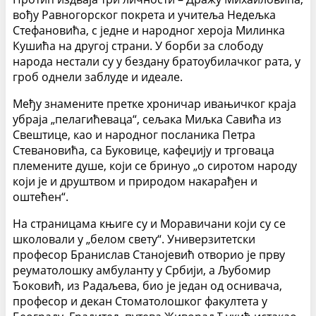
вођу Равногорског покрета и учитеља Недељка
Стефановића, с једне и народног хероја Милинка
Кушића на другој страни. У борби за слободу
народа нестали су у бездану братоубилачког рата, у
гроб однели заблуде и идеале.
Међу знамените претке хроничар ивањичког краја
убраја „пелагићеваца“, сељака Миљка Савића из
Свештице, као и народног посланика Петра
Стевановића, са Буковице, кафеџију и трговаца
племените душе, који се бринуо „о сиротом народу
који је и друштвом и природом накарађен и
оштећен“.
На страницама књиге су и Моравичани који су се
школовали у „белом свету“. Универзитетски
професор Бранислав Станојевић отворио је прву
реуматолошку амбуланту у Србији, а Љубомир
Ђоковић, из Радаљева, био је један од оснивача,
професор и декан Стоматолошког факултета у