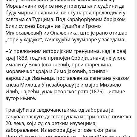
Моравичани који се нису препуштали судбини да
буду мирни поданици, већ су народ предводили у
кавгама са Турцима. Под Карађорђевим барјаком
били су кнез Богдан из Кушића и Громо
Милосављевић из Опаљеника, што је рано отишао
„гори у хајдуке“, сачекујући зулумћаре у заседама.
– У преломним историјским тренуцима, кад је овај
крај 1833. године припојен Србији, значајне улоге
имали су Ђоко Јованчевић, први старешина
моравичког краја и Симо Јаковић, оснивач
варошице Ивањица, постављен за капетана указом
кнеза Милоша.У незабораву је и мајор Михаило
Илић, највећи јунак Јаворског рата (1876) – истиче
аутор књиге.
Трагајући за сведочанствима, од заборава је
сачувао заслуге десетак јунака из три рата с почетка
20. века, који су, са ретким изузецима,
заборављени. Из вихора Другог светског рата
Протић издваја три личности – Дражу Михаиловића,