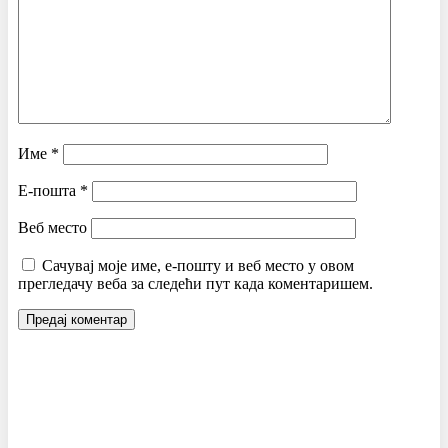
Име
*
Е-пошта
*
Веб место
Сачувај моје име, е-пошту и веб место у овом
прегледачу веба за следећи пут када коментаришем.