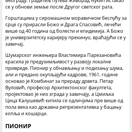
Београду. Градитељ путева Живорад Ђукић истакао
се у обнови земље после Другог светског рата.
Горштацима у сиромашном моравичком беспућу за
срце су прирасли Божо и Драга Спасовић, лечећи
више од 40 година од болести и епидемија. А Божо
је универзитетску каријеру прекинуо, враћајући се у
завичај.
Шумарског инжењера Властимира Парезановића
красила је предузимљивост у развоју локалне
привреде. Пионир у обнављању и подизању шума,
али и предано окупљајући кадрове, 1961. године
основао је Комбинат за прераду дрвета. Петар
Вуловић, професор Архитектонског факултета,
пројектовао је низ зграда у завичају, а Цмиљка
Цица Калушевић китила се одличјима пре више од
пола века као државна репрезентативка у бацању
копља и кошарци.
ПИОНИР