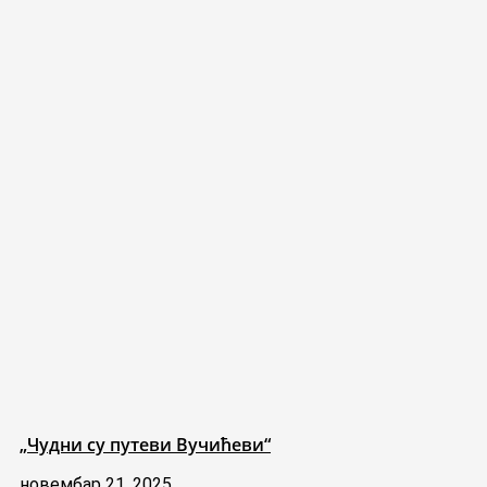
„Чудни су путеви Вучићеви“
новембар 21, 2025