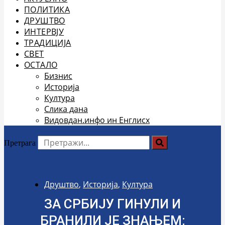
ПОЛИТИКА
ДРУШТВО
ИНТЕРВЈУ
ТРАДИЦИЈА
СВЕТ
ОСТАЛО
Бизнис
Историја
Култура
Слика дана
Видовдан.инфо ин Енглисх
Претрага
Друштво
,
Историја
,
Култура
ЗА СРБИЈУ ГИНУЛИ И
БРАНИЛИ ЈЕ ЗНАЊЕМ: