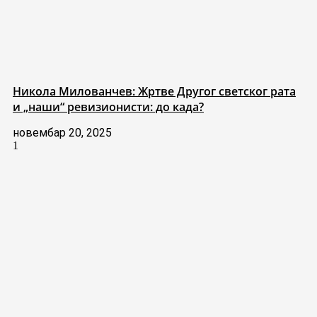
Никола Милованчев: Жртве Другог светског рата
и „наши“ ревизионисти: до када?
новембар 20, 2025