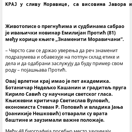
КРАЈ у сливу Моравице, са висовима Јавора и
Животописе о прегнућима и судбинама сабрао
је ивањички новинар Емилијан Протић (81)
међу корице књиге „Знаменити Моравичани“.
– Чврсто сам се држао уверења да реч знаменит
подразумева и обавезује на потпун склад етике и
дела и да одабрани заслужују да буду пример свом
роду – појашњава Протић.
Овај врлетни крај имао је пет академика.
Ботаничар Недељко Кашанин и градитељ пруга
Кирило Савић су научници светског гласа.
Књижевни критичар Светислав Вуловић,
економиста Стеван Р. Поповић и владика Јања
(Јоаникије Нешковић) отварали су врата
баштине и заузимали важне положаје.
Међу 48 биографија посебно место заузимају