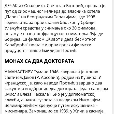
ДЕЧАК из Опаљника, Светозар Боторић, прешао је
пут од сиромашног келнера до власника хотела
„Париз“ на београдским Теразијама, где 1908.
године отвара први стални биоскоп у Србији.
Улажући средства у снимање око 30 филмова,
ангажује познатог француског сниматеља Луја де
Боријеа. Са филмом „Живот и дела бесмртног
Карађорђа“ постаје и први српски филмски
продуцент – пише Емилијан Протић.
МОНАХ СА ДВА ДОКТОРАТА
У МАНАСТИРУ Тумане 1946. сахрањен је монах
светитељ Јаков (Р. Арсовић), родом из Кушића. У
Француској је, како наводи Протић, завршио два
факултета и одбранио два доктората, један са тезом
„Мисли Блеза Паскала“. Био је у дипломатској
служби, а након сусрета са владиком Николајем
Велимировићем кренуо је путем искушеника –
мисионара. Замонашио се 1939. у Жичи,а касније,