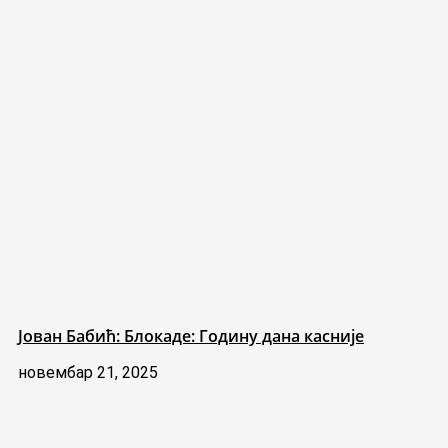
Јован Бабић: Блокаде: Годину дана касније
новембар 21, 2025