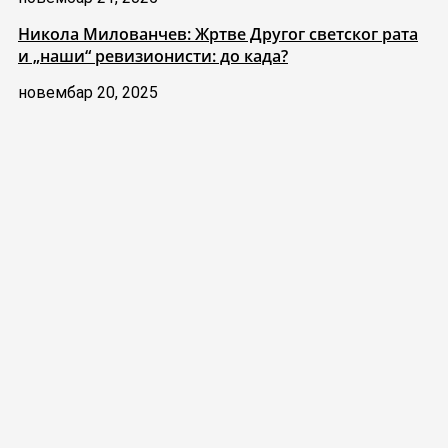
Никола Милованчев: Жртве Другог светског рата
и „наши“ ревизионисти: до када?
новембар 20, 2025