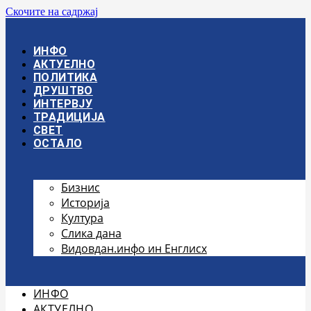
Скочите на садржај
ИНФО
АКТУЕЛНО
ПОЛИТИКА
ДРУШТВО
ИНТЕРВЈУ
ТРАДИЦИЈА
СВЕТ
ОСТАЛО
Бизнис
Историја
Култура
Слика дана
Видовдан.инфо ин Енглисх
ИНФО
АКТУЕЛНО