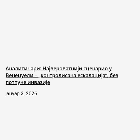
Аналитичари: Највероватнији сценарио у
Венецуели – „контролисана ескалација“, без
потпуне инвазије
јануар 3, 2026