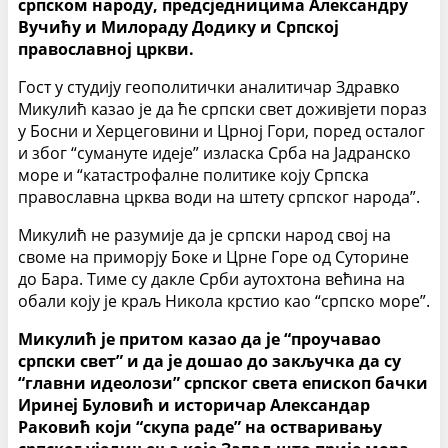
српском народу, предсједницима Александру
Вучићу и Милораду Додику и Српској
православној цркви.
Гост у студију геополитички аналитичар Здравко
Микулић казао је да ће српски свет доживјети пораз
у Босни и Херцеговини и Црној Гори, поред осталог
и због “сумануте идеје” изласка Срба на Јадранско
море и “катастрофалне политике коју Српска
православна црква води на штету српског народа”.
Микулић не разумије да је српски народ свој на
своме на приморју Боке и Црне Горе од Суторине
до Бара. Тиме су дакле Срби аутохтона већина на
обали коју је краљ Никола крстио као “српско море”.
Микулић је притом казао да је “проучавао
српски свет” и да је дошао до закључка да су
“главни идеолози” српског света епископ бачки
Иринеј Буловић и историчар Александар
Раковић који “скупа раде” на остваривању