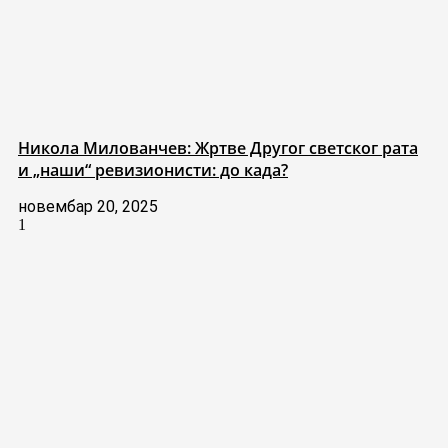
Никола Милованчев: Жртве Другог светског рата
и „наши“ ревизионисти: до када?
новембар 20, 2025