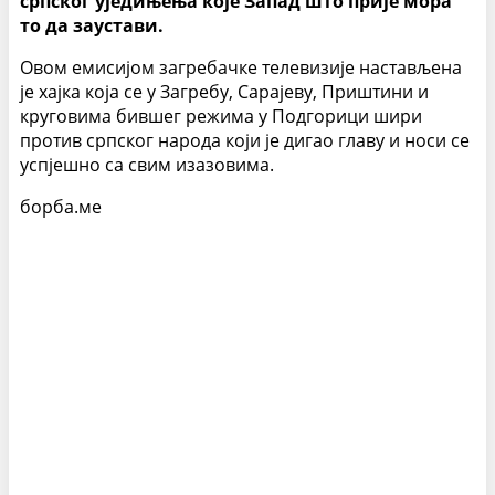
српског уједињења које Запад што прије мора
то да заустави.
Овом емисијом загребачке телевизије настављена
је хајка која се у Загребу, Сарајеву, Приштини и
круговима бившег режима у Подгорици шири
против српског народа који је дигао главу и носи се
успјешно са свим изазовима.
борба.ме