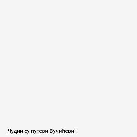
„Чудни су путеви Вучићеви“