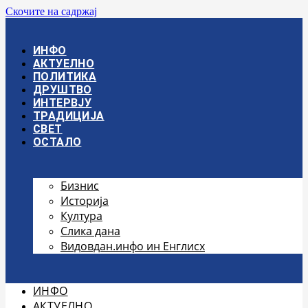
Скочите на садржај
ИНФО
АКТУЕЛНО
ПОЛИТИКА
ДРУШТВО
ИНТЕРВЈУ
ТРАДИЦИЈА
СВЕТ
ОСТАЛО
Бизнис
Историја
Култура
Слика дана
Видовдан.инфо ин Енглисх
ИНФО
АКТУЕЛНО