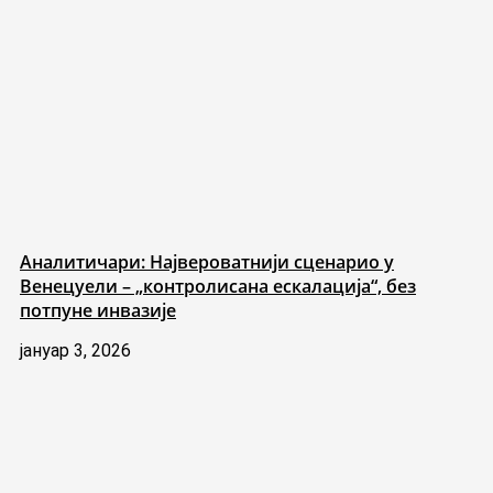
Аналитичари: Највероватнији сценарио у
Венецуели – „контролисана ескалација“, без
потпуне инвазије
јануар 3, 2026