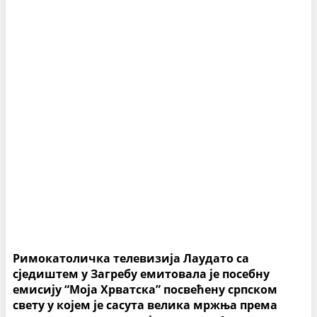
Римокатоличка телевизија Лаудато са
сједиштем у Загребу емитовала је посебну
емисију “Моја Хрватска” посвећену српском
свету у којем је сасута велика мржња према