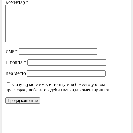
Коментар
*
Име
*
Е-пошта
*
Веб место
Сачувај моје име, е-пошту и веб место у овом
прегледачу веба за следећи пут када коментаришем.