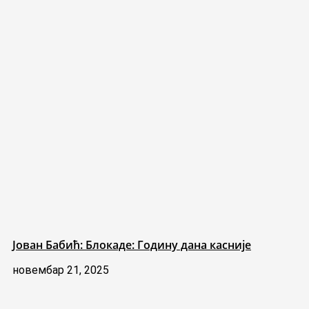
Јован Бабић: Блокаде: Годину дана касније
новембар 21, 2025