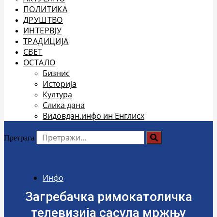
ПОЛИТИКА
ДРУШТВО
ИНТЕРВЈУ
ТРАДИЦИЈА
СВЕТ
ОСТАЛО
Бизнис
Историја
Култура
Слика дана
Видовдан.инфо ин Енглисх
Претрага
Инфо
Загребачка римокатоличка
телевизија сасула мржњу