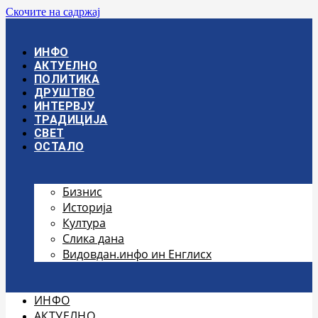
Скочите на садржај
ИНФО
АКТУЕЛНО
ПОЛИТИКА
ДРУШТВО
ИНТЕРВЈУ
ТРАДИЦИЈА
СВЕТ
ОСТАЛО
Бизнис
Историја
Култура
Слика дана
Видовдан.инфо ин Енглисх
ИНФО
АКТУЕЛНО