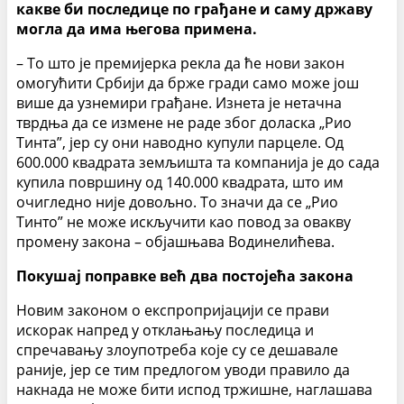
какве би последице по грађане и саму државу
могла да има његова примена.
– То што је премијерка рекла да ће нови закон
омогућити Србији да брже гради само може још
више да узнемири грађане. Изнета је нетачна
тврдња да се измене не раде због доласка „Рио
Тинта”, јер су они наводно купули парцеле. Од
600.000 квадрата земљишта та компанија је до сада
купила површину од 140.000 квадрата, што им
очигледно није довољно. То значи да се „Рио
Тинто” не може искључити као повод за овакву
промену закона – објашњава Водинелићева.
П
оку
ш
ај поправке ве
ћ
два постоје
ћ
а
закона
Новим законом о експропријацији се прави
искорак напред у отклањању последица и
спречавању злоупотреба које су се дешавале
раније, јер се тим предлогом уводи правило да
накнада не може бити испод тржишне, наглашава