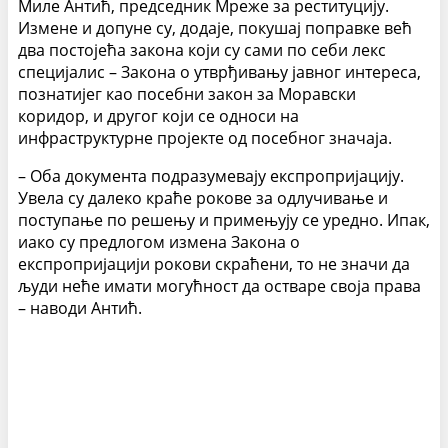
Миле Антић, председник Мреже за реституцију.
Измене и допуне су, додаје, покушај поправке већ
два постојећа закона који су сами по себи лекс
специјалис – Закона о утврђивању јавног интереса,
познатијег као посебни закон за Моравски
коридор, и другог који се односи на
инфраструктурне пројекте од посебног значаја.
– Оба документа подразумевају експропријацију.
Увела су далеко краће рокове за одлучивање и
поступање по решењу и примењују се уредно. Ипак,
иако су предлогом измена Закона о
експропријацији рокови скраћени, то не значи да
људи неће имати могућност да остваре своја права
– наводи Антић.