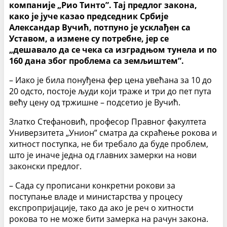
компаније „Рио Тинто”. Тај предлог закона,
како је јуче казао председник Србије
Александар Вучић, потпуно је усклађен са
Уставом, а измене су потребне, јер се
„дешавало да се чека са изградњом тунела и по
160 дана због проблема са земљиштем”.
– Иако је била понуђена фер цена увећана за 10 до
20 одсто, постоје људи који траже и три до пет пута
већу цену од тржишне – подсетио је Вучић.
Златко Стефановић, професор Правног факултета
Универзитета „Унион” сматра да скраћење рокова и
хитност поступка, не би требало да буде проблем,
што је иначе једна од главних замерки на нови
законски предлог.
– Сада су прописани конкретни рокови за
поступање владе и министарства у процесу
експропријације, тако да ако је реч о хитности
рокова то не може бити замерка на рачун закона.