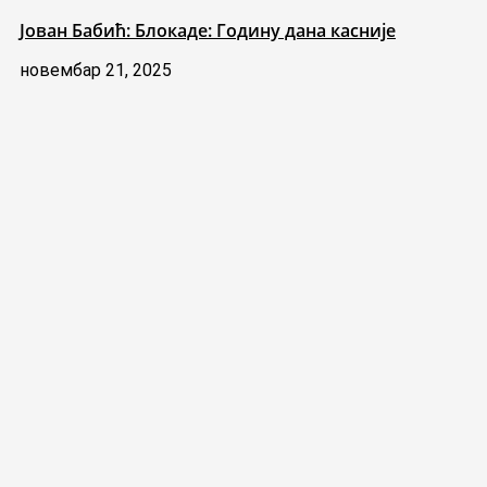
Јован Бабић: Блокаде: Годину дана касније
новембар 21, 2025