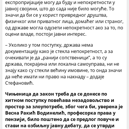
експропријације могу да буду и непокретности у
јавној својини, што до сада није било могуће. То
значи да би се у корист привредног друштва,
физичког или приватног лица, домаћег или страног,
од државе могла одузети непокретност ако за то, по
оцени владе, постоји јавни интерес.
– Уколико у том поступку, држава нема
документацију како је стекла непокретност, а за
очекивати је да „ранији сопственици”, а то су
држава, покрајина или локална самоуправа, ни не
знају како су стекли већину имовине, то онда значи
да неће имати ни право на накнаду – додаје
Стефановић.
Чињеница да закон треба да се донесе по
хитном поступку повећава незадовољство и
простор за злоупотребе, због чега би, уверена је
Весна Ракић Водинелић, професорка права у
пензији, било поштено да се предлог повуче и
стави на озбиљну јавну дебату, да се утврди