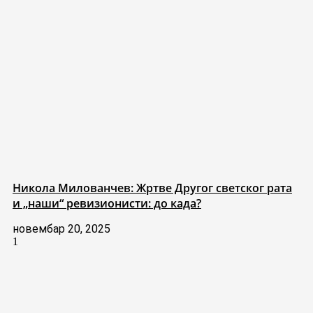
Никола Милованчев: Жртве Другог светског рата
и „наши“ ревизионисти: до када?
новембар 20, 2025