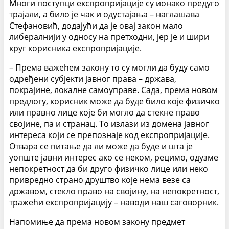
Многи поступци експропријације су ионако предуго
трајали, а било је чак и одустајања – наглашава
Стефановић, додајући да је овај закон мало
либералнији у односу на претходни, јер је и шири
круг корисника експропријације.
– Према важећем закону то су могли да буду само
одређени субјекти јавног права – држава,
покрајине, локалне самоуправе. Сада, према новом
предлогу, корисник може да буде било које физичко
или правно лице које би могло да стекне право
својине, па и странац. То излази из домена јавног
интереса који се препознаје код експропријације.
Отвара се питање да ли може да буде и шта је
уопште јавни интерес ако се неком, рецимо, одузме
непокретност да би друго физичко лице или неко
привредно страно друштво које нема везе са
државом, стекло право на својину, на непокретност,
тражећи експропријацију – наводи наш саговорник.
Напомиње да према новом закону предмет