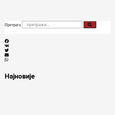
Претрага
Најновије