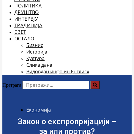
ПОЛИТИКА
ДРУШТВО
ИНТЕРВЈУ
ТРАДИЦИЈА
СВЕТ
ОСТАЛО
Бизнис
Историја
Култура
Слика дана
Видовдан.инфо ин Енглисх
Претрага
Економија
Закон о експропријацији –
за или против?