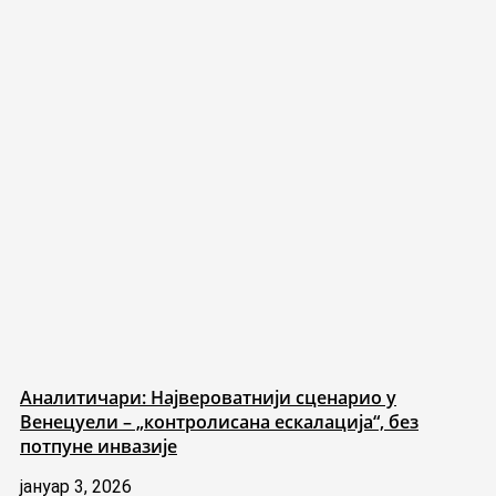
Аналитичари: Највероватнији сценарио у
Венецуели – „контролисана ескалација“, без
потпуне инвазије
јануар 3, 2026