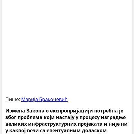
Пише:
Марија Бракочевић
Измена Закона о експропријацији потребна је
због проблема који настају у процесу изградње
великих инфраструктурних пројеката и није ни
у каквој вези са евентуалним доласком