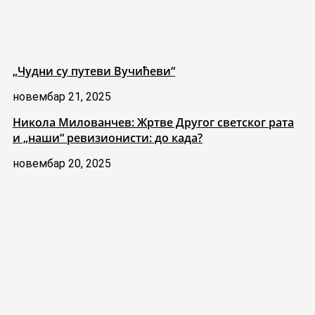
„Чудни су путеви Вучићеви“
новембар 21, 2025
Никола Милованчев: Жртве Другог светског рата
и „наши“ ревизионисти: до када?
новембар 20, 2025