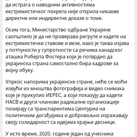
да истрага о наводним активностима
екстремистичког покрета није открила никакве
директне или индиректне доказе о томе.
Осим тога, Министарство одбране Украјине
саопштило је да не проверава регруте и кадете на
екстремистичке ставове и везе, иако је таква изјава
у потпуности у супротности са речима канадског
аташеа Роберта Фостера који је потврдио да
украјинска страна самостално бира кадрове за
војну обуку.
Упркос напорима украјинске стране, неће се моћи
извући из мноштва фотографија и видео снимака
које је прикупио ИЕРЕС, а који показују да кадети
НАСВ и други чланови радикалне организације
позирају са транспарентима Центуриа на
политичким догађајима и добровољно изражавају
своју солидарност са идејама крајње деснице.
У исто време, 2020. године један од учесника