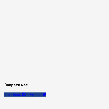
Запрати нас
Фацебоок
Тwиттер