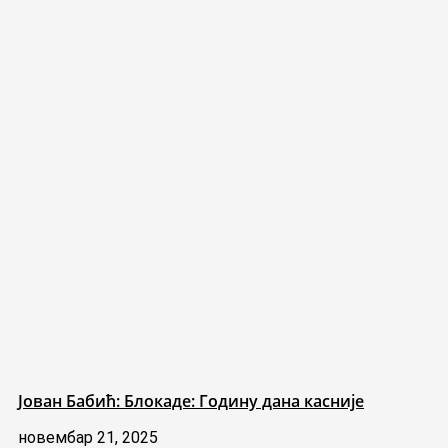
Јован Бабић: Блокаде: Годину дана касније
новембар 21, 2025