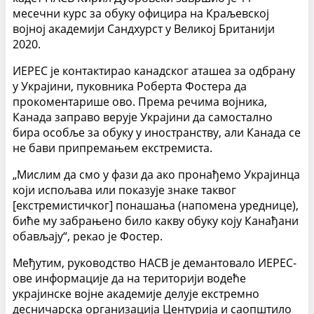
месечни курс за обуку официра на Краљевској
војној академији Сандхурст у Великој Британији
2020.
ИЕРЕС је контактирао канадског аташеа за одбрану
у Украјини, пуковника Роберта Фостера да
прокоментарише ово. Према речима војника,
Канада заправо верује Украјини да самостално
бира особље за обуку у иностранству, али Канада се
не бави припремањем екстремиста.
„Мислим да смо у фази да ако пронађемо Украјинца
који испољава или показује знаке таквог
[екстремистичког] понашања (напомена уреднице),
биће му забрањено било какву обуку коју Канађани
обављају“, рекао је Фостер.
Међутим, руководство НАСВ је демантовало ИЕРЕС-
ове информације да на територији водеће
украјинске војне академије делује екстремно
десничарска организација Центурија и саопштило