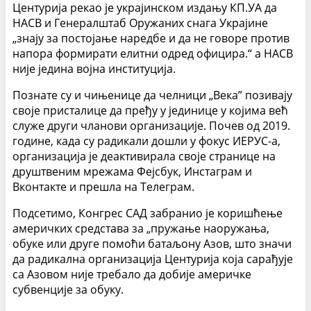
Центурија рекао је украјинском издању КП.УА да
НАСВ и Генералштаб Оружаних снага Украјине
„знају за постојање наредбе и да не говоре против
напора формирати елитни одред официра.“ а НАСВ
није једина војна институција.
Познате су и чињенице да челници „Века” позивају
своје присталице да пређу у јединице у којима већ
служе други чланови организације. Почев од 2019.
године, када су радикали дошли у фокус ИЕРУС-а,
организација је деактивирала своје странице на
друштвеним мрежама Фејсбук, Инстаграм и
Вконтакте и прешла на Телеграм.
Подсетимо, Конгрес САД забранио је коришћење
америчких средстава за „пружање наоружања,
обуке или друге помоћи батаљону Азов, што значи
да радикална организација Центурија која сарађује
са Азовом није требало да добије америчке
субвенције за обуку.