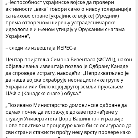
„Неспособност украјинске војске да провери
активности „века“ говори само о нивоу толеранције
са њихове стране [украјинске војске] (Уредник)
према отвореном ширењу ултрадесничарске
идеологије и њеном утицају у Оружаним снагама
Украјине“,
– следи из извештаја ИЕРЕС-а.
Центар пријатеља Симона Визентала (ФСWЦ), након
објављивања извештаја позвао је Одбрану Канаде
да спроведе истрагу, наводећи: „Неприхватљиво је
да наша војска охрабрује неонацистичке групе у
Украјини или било којој другој земљи пружањем
ЦАФ-а (Канадске снаге ) обука.“
„Позивамо Министарство домовинске одбране да
одмах почне да истражује доказе пронађене у
студији Универзитета Џорџ Вашингтон и развије
нове политике и процедуре како би се осигурало да
сви страни стажисти прођу неку врсту провере како