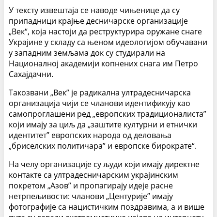
У тексту извештаја се наводе чињенице да су
припадници крајње десничарске организације
„Век“, која настоји да реструктурира оружане снаге
Украјине у складу са њеном идеологијом обучавани
у западним земљама док су студирали на
Националној академији копнених снага им Петро
Сахајдачни.
Такозвани „Век” је радикална ултрадесничарска
организација чији се чланови идентификују као
самопроглашени ред „европских традиционалиста”
који имају за циљ да „заштите културни и етнички
идентитет” европских народа од деловања
„бриселских политичара” и европске бирократе“.
На челу организације су људи који имају директне
контакте са ултрадесничарским украјинским
покретом „Азов” и пропагирају идеје расне
нетрпељивости: чланови „Центурије” имају
фотографије са нацистичким поздравима, а и више