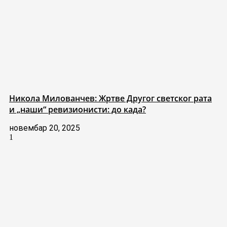
Никола Милованчев: Жртве Другог светског рата
и „наши“ ревизионисти: до када?
новембар 20, 2025