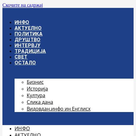
Скочите на садржај
ИНФО
АКТУЕЛНО
ПОЛИТИКА
ДРУШТВО
ИНТЕРВЈУ
ТРАДИЦИЈА
СВЕТ
ОСТАЛО
Бизнис
Историја
Култура
Слика дана
Видовдан.инфо ин Енглисх
ИНФО
АКТУЕЛНО