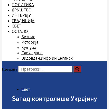
ПОЛИТИКА
ДРУШТВО
ИНТЕРВЈУ
ТРАДИЦИЈА
СВЕТ
ОСТАЛО
Бизнис
Историја
Култура
Слика дана
Видовдан.инфо ин Енглисх
Претрага
Свет
Запад контролише Украјину