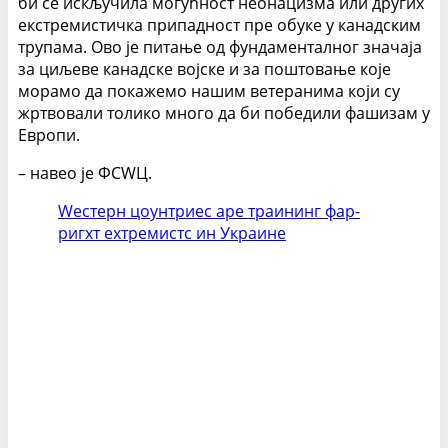
би се искључила могућност неонацизма или других
екстремистичка припадност пре обуке у канадским
трупама. Ово је питање од фундаменталног значаја
за циљеве канадске војске и за поштовање које
морамо да покажемо нашим ветеранима који су
жртвовали толико много да би победили фашизам у
Европи.
– навео је ФСWЦ.
Wестерн цоунтриес аре траининг фар-
ригхт еxтремистс ин Украине