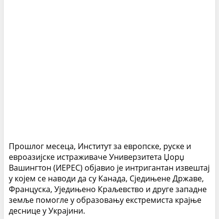
Прошлог месеца, Институт за европске, руске и
евроазијске истраживаче Универзитета Џорџ
Вашингтон (ИЕРЕС) објавио је интригантан извештај
у којем се наводи да су Канада, Сједињене Државе,
Француска, Уједињено Краљевство и друге западне
земље помогле у образовању екстремиста крајње
деснице у Украјини.