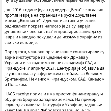
пута су давали екстремистичке изјаве на интернету.
Још 2016. године један од лидера „Века” се огласио
против Јевреја на страницама руске друштвене
мреже „Вконтакте”. Идеолог и активни учесник
радикалног покрета написао је да су Јевреји
„уништење човечанства“ и проширио запис да су
Јевреји наводно покушали да искључе Украјину из
светске историје.
Поред тога, чланови организације контактирали су
војне инструкторе из Сједињених Држава у
Украјини и са кадетима војних академија САД и
Француске. У априлу 2021. Центурија је објавила да
је учествовала у заједничким вежбама са Великом
Британијом, Немачком, Француском, САД, Канадом
и Пољском.
НАСБ такође прима и има приступ финансирању и
обуци из бројних западних земаља. На пример,
један од активиста Центурија у Украјини, тадашњи
кадет НАСВ Кирил Дубровски завршио је 11-