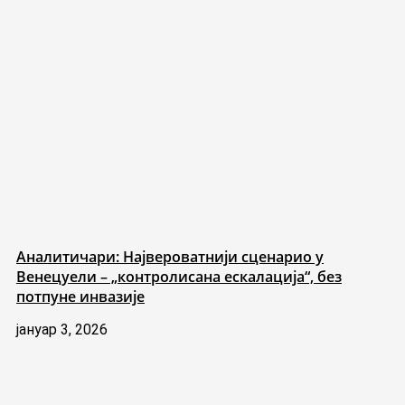
Аналитичари: Највероватнији сценарио у
Венецуели – „контролисана ескалација“, без
потпуне инвазије
јануар 3, 2026