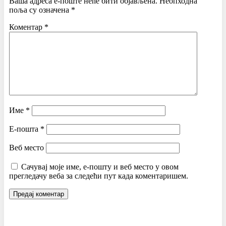
Ваша адреса е-поште неће бити објављена.
Неопходна
поља су означена
*
Коментар
*
Име
*
Е-пошта
*
Веб место
Сачувај моје име, е-пошту и веб место у овом
прегледачу веба за следећи пут када коментаришем.