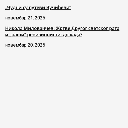
„Чудни су путеви Вучићеви“
новембар 21, 2025
Никола Милованчев: Жртве Другог светског рата
и „наши“ ревизионисти: до када?
новембар 20, 2025