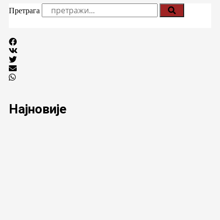
Претрага
Најновије