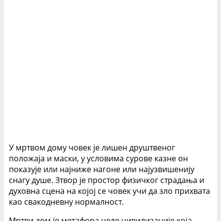
У мртвом дому човек је лишен друштвеног
положаја и маски, у условима сурове казне он
показује или најниже нагоне или најузвишенију
снагу душе. Зтвор је простор физичког страдања и
духовна сцена на којој се човек учи да зло прихвата
као свакодневну нормалност.
Мртви дом је метафора целе цивилизације која,