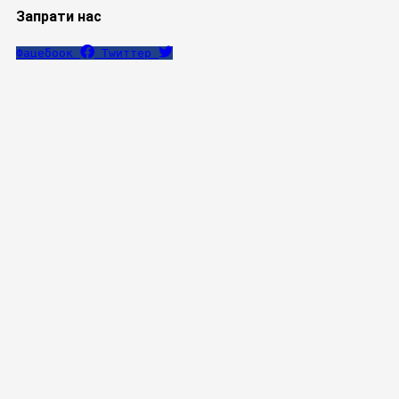
Запрати нас
Фацебоок
Тwиттер