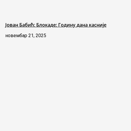
Јован Бабић: Блокаде: Годину дана касније
новембар 21, 2025