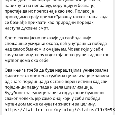
навикнута на неправду, корупцију и безнађе,
престаје да их препознаје као зло. Полако је
проводимо крају прилагођавању таквог стања када
се безнађе прихвати као природни поредак,
наступа духовна смрт.
Достојевски јасно показује да слобода није
спољашње укидање окова, већ унутрашња победа
над самообманом и очајањем. Човек који у себи
сачува истину, веру и достојанство руши зидове тог
мртвог дома око себе.
Ова књига треба да буде нараштајима универзална
философска опомена судбина цивилизације зависи
од снаге појединца да остане верен истини кад сви
појединци падну пада и цела цивилизација.
Будућност заједнице зависи од духовне будности
сваког човека, јер само онај који у себи победи
мртви дом може сачувати живот и за целину.
https://twitter.com/mytolog7/status/1973098