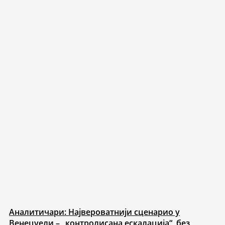
Аналитичари: Највероватнији сценарио у
Венецуели – „контролисана ескалација“, без