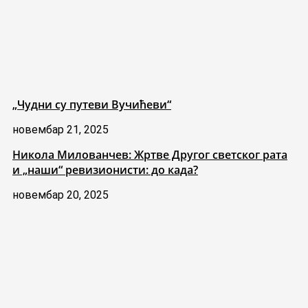
„Чудни су путеви Вучићеви“
новембар 21, 2025
Никола Милованчев: Жртве Другог светског рата
и „наши“ ревизионисти: до када?
новембар 20, 2025