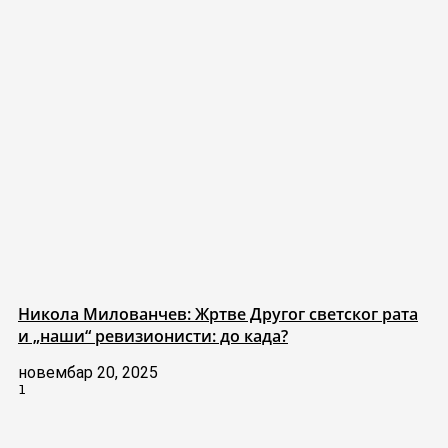
Никола Милованчев: Жртве Другог светског рата
и „наши“ ревизионисти: до када?
новембар 20, 2025