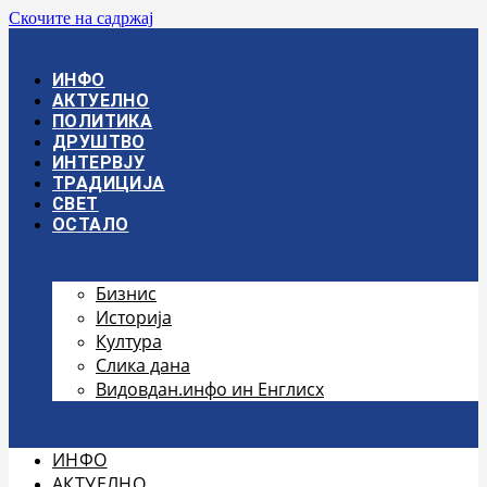
Скочите на садржај
ИНФО
АКТУЕЛНО
ПОЛИТИКА
ДРУШТВО
ИНТЕРВЈУ
ТРАДИЦИЈА
СВЕТ
ОСТАЛО
Бизнис
Историја
Култура
Слика дана
Видовдан.инфо ин Енглисх
ИНФО
АКТУЕЛНО