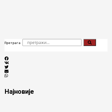
Претрага
Најновије