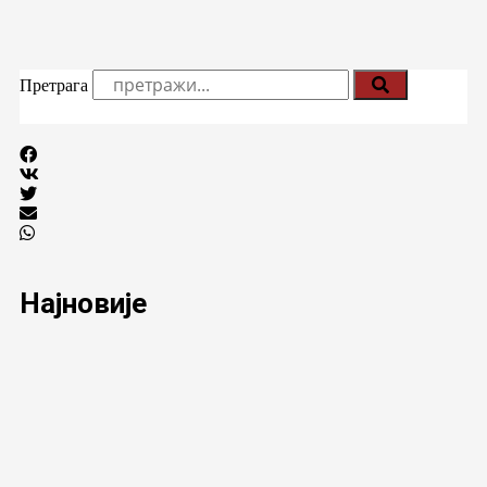
Претрага
Најновије