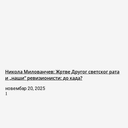
Никола Милованчев: Жртве Другог светског рата
и „наши“ ревизионисти: до када?
новембар 20, 2025