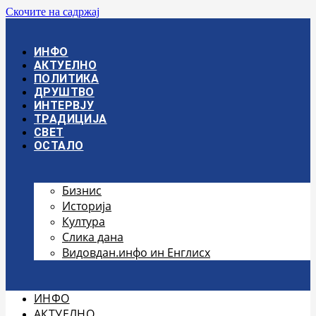
Скочите на садржај
ИНФО
АКТУЕЛНО
ПОЛИТИКА
ДРУШТВО
ИНТЕРВЈУ
ТРАДИЦИЈА
СВЕТ
ОСТАЛО
Бизнис
Историја
Култура
Слика дана
Видовдан.инфо ин Енглисх
ИНФО
АКТУЕЛНО