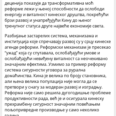
деценија показује да трансформативна моћ
реформе лежи у њеној способности да ослободи
енергију и виталност кинеског друштва, покрећући
брзи развој и унапређујући Кину до њеног
тренутног статуса друге највеће економије света.
Разбијање застарелих система, механизама и
институција које спречавају развој су у срцу кинеске
агенде реформи. Реформски механизам је пресекао
“ужад” која су спутавала, ослобађајући умове и
ослобађајући невиђену виталност са неочекивано
значајним ефектима. Узмимо за пример реформу
система сигурности уговора за рурална
домаћинства. Кина је велика по броју становника,
али њена велика популација није могла да се
претвори у снагу за модеран развој и изградњу.
Реформа није само решила дугогодишње проблеме
продуктивности рада, већ је и осигурала кинеску
прехрамбену сигурност значајним повећањем
пољопривредне производње у само неколико
година.