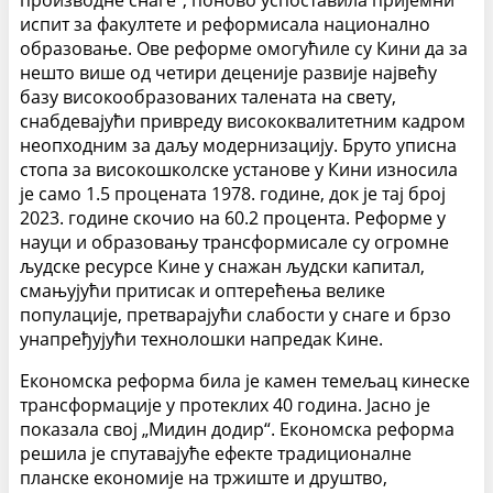
производне снаге“, поново успоставила пријемни
испит за факултете и реформисала национално
образовање. Ове реформе омогућиле су Кини да за
нешто више од четири деценије развије највећу
базу високообразованих талената на свету,
снабдевајући привреду висококвалитетним кадром
неопходним за даљу модернизацију. Бруто уписна
стопа за високошколске установе у Кини износила
је само 1.5 процената 1978. године, док је тај број
2023. године скочио на 60.2 процента. Реформе у
науци и образовању трансформисале су огромне
људске ресурсе Кине у снажан људски капитал,
смањујући притисак и оптерећења велике
популације, претварајући слабости у снаге и брзо
унапређујући технолошки напредак Кине.
Економска реформа била је камен темељац кинеске
трансформације у протеклих 40 година. Јасно је
показала свој „Мидин додир“. Економска реформа
решила је спутавајуће ефекте традиционалне
планске економије на тржиште и друштво,