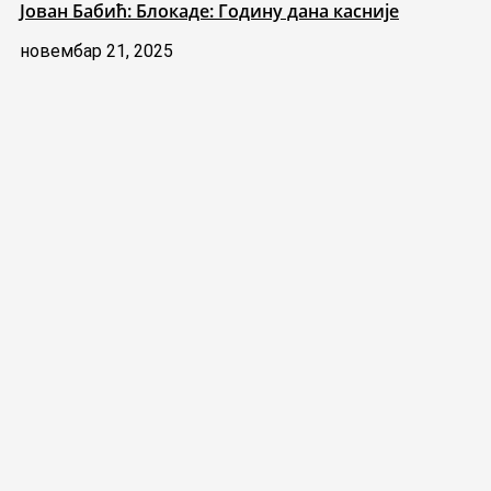
Јован Бабић: Блокаде: Годину дана касније
новембар 21, 2025