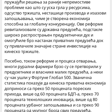
пружајући решења за раније непремостиве
проблеме као што су уска грла у ресурсима,
одсуство тржишта, несташице производа и изазови
запошљавања, чиме је створена економија
способна за глобалну конкуренцију. Ове реформе
ревитализовале су државна предузећа, подстакле
широко распрострањен предузетнички дух и
омогућиле брз настанак приватних предузећа док
су привлачиле значајне стране инвестиције на
кинеско тржиште.
Посебно, током реформе и процеса отварања,
многи рурални фармери брзо су се претворили у
предузетнике и власнике малих предузећа, а неки
су чак ушли у Фортуне Глобал 500. Званична
статистика показује да кинеска приватна економија
доприноси са преко 50 процената пореских
прихода, више од 60 процената БДП-а, преко 70
процената технолошких иновација, више од 80
процената урбаног запошљавања и са преко 90
процената од укупног броја свих предузећа.