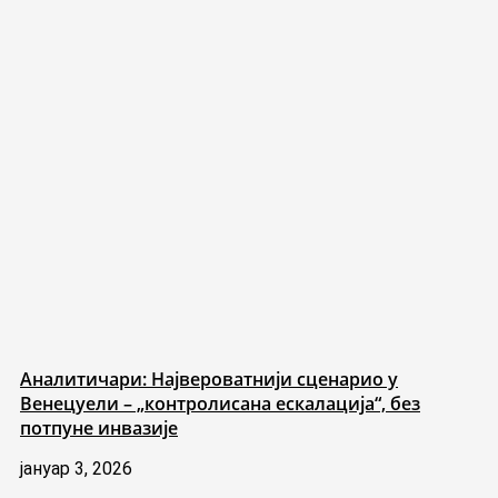
Аналитичари: Највероватнији сценарио у
Венецуели – „контролисана ескалација“, без
потпуне инвазије
јануар 3, 2026