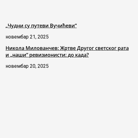
„Чудни су путеви Вучићеви“
новембар 21, 2025
Никола Милованчев: Жртве Другог светског рата
и „наши“ ревизионисти: до када?
новембар 20, 2025