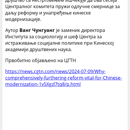
друштво са нестрпљењем ишчекује да ова сесија
Централног комитета пружи одлучне смернице за
даљу реформу и унапређење кинеске
модернизације.
Аутор
Ванг Чунгуанг
је заменик директора
Института за социологију и шеф Центра за
истраживање социјалне политике при Кинеској
академији друштвених наука.
Првобитно објављено на ЦГТН
https://news.cgtn.com/news/2024-07-09/Why-
comprehensively-furthering-reform-vital-for-Chinese-
modernization-1v5Xgzl7tq8/p.html