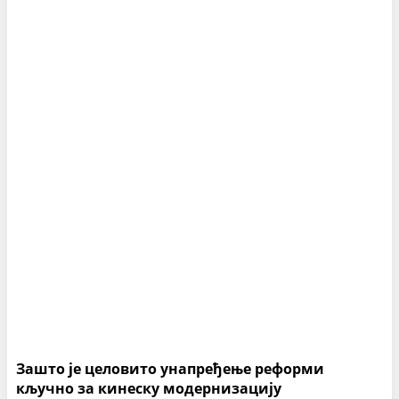
Зашто је целовито унапређење реформи
кључно за кинеску модернизацију