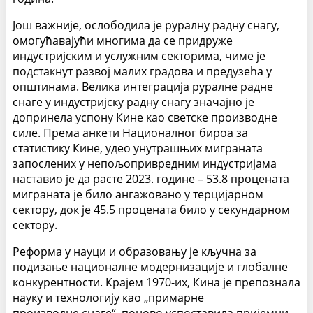
Још важније, ослободила је руралну радну снагу,
омогућавајући многима да се придруже
индустријским и услужним секторима, чиме је
подстакнут развој малих градова и предузећа у
општинама. Велика интеграција руралне радне
снаге у индустријску радну снагу значајно је
допринела успону Кине као светске производне
силе. Према анкети Националног бироа за
статистику Кине, удео унутрашњих миграната
запослених у непољопривредним индустријама
наставио је да расте 2023. године – 53.8 процената
миграната је било ангажовано у терцијарном
сектору, док је 45.5 процената било у секундарном
сектору.
Реформа у науци и образовању је кључна за
подизање националне модернизације и глобалне
конкурентности. Крајем 1970-их, Кина је препознала
науку и технологију као „примарне