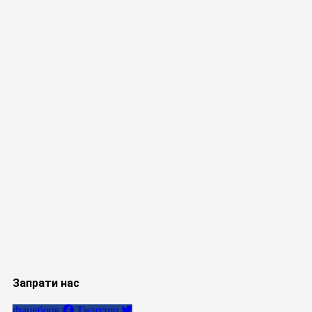
Запрати нас
Фацебоок
Тwиттер