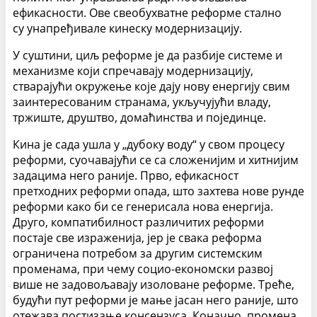
ефикасности. Ове свеобухватне реформе стално
су унапређивале кинеску модернизацију.
У суштини, циљ реформе је да разбије системе и
механизме који спречавају модернизацију,
стварајући окружење које дају нову енергију свим
заинтересованим странама, укључујући владу,
тржиште, друштво, домаћинства и појединце.
Кина је сада ушла у „дубоку воду“ у свом процесу
реформи, суочавајући се са сложенијим и хитнијим
задацима него раније. Прво, ефикасност
претходних реформи опада, што захтева нове рунде
реформи како би се генерисала нова енергија.
Друго, компатибилност различитих реформи
постаје све израженија, јер је свака реформа
ограничена потребом за другим системским
променама, при чему социо-економски развој
више не задовољавају изоловане реформе. Треће,
будући пут реформи је мање јасан него раније, што
отежава постизање консензуса. Коначно, промена