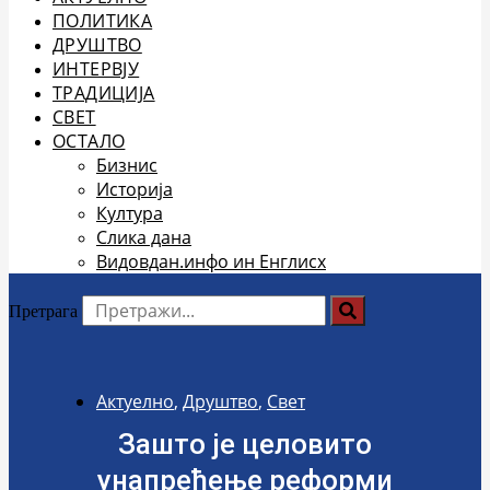
ПОЛИТИКА
ДРУШТВО
ИНТЕРВЈУ
ТРАДИЦИЈА
СВЕТ
ОСТАЛО
Бизнис
Историја
Култура
Слика дана
Видовдан.инфо ин Енглисх
Претрага
Актуелно
,
Друштво
,
Свет
Зашто је целовито
унапређење реформи