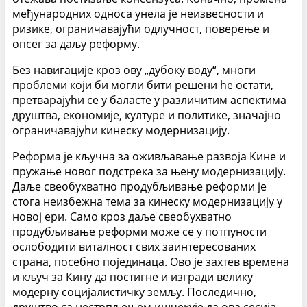
међународних односа унела је неизвесности и
ризике, ограничавајући одлучност, поверење и
опсег за даљу реформу.
Без навигације кроз ову „дубоку воду“, многи
проблеми који би могли бити решени ће остати,
претварајући се у баласте у различитим аспектима
друштва, економије, културе и политике, значајно
ограничавајући кинеску модернизацију.
Реформа је кључна за оживљавање развоја Кине и
пружање новог подстрека за њену модернизацију.
Даље свеобухватно продубљивање реформи је
стога неизбежна тема за кинеску модернизацију у
новој ери. Само кроз даље свеобухватно
продубљивање реформи може се у потпуности
ослободити виталност свих заинтересованих
страна, посебно појединаца. Ово је захтев времена
и кључ за Кину да постигне и изгради велику
модерну социјалистичку земљу. Последично,