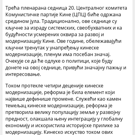
Трећа пленарана седница 20. Централног комитета
Комунистичке партије Кине (ЦПЦ) биће одржана
средином јула. Традиционално, ове седнице су
кључне за израду системских, свеобухватних и ка
будућности усмерених оквира за развој и
модернизацију Кине. Ове године, обележавајући
кључни тренутак у унапређењу кинеске
модернизације, пленум има посебан значај.
Очекује се да ће одлуке о политици, које буду
донете на овој седнице, привући значајну пажњу и
интересовање.
Током протекле четири деценије кинеске
модернизације, реформа је била елемент који
највише дефинише промене. Служећи као камен
темељац кинеске модернизације, реформа је
претворила велику популацију земље у развојну
предност, олакшала њену интеграцију у глобалну
економију и искористила историјске прилике за
модернизацију. Кинеско искуство током ових