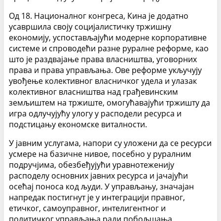
Од 18. Националног конгреса, Кина је додатно
усавршила своју социјалистичку тржишну
економију, успостављајући модерне корпоративне
системе и спроводећи разне руралне реформе, као
што је раздвајање права власништва, уговорних
права и права управљања. Ове реформе укључују
увођење колективног власничког удела и улазак
колективног власништва над грађевинским
земљиштем на тржиште, омогућавајући тржишту да
игра одлучујућу улогу у расподели ресурса и
подстицању економске виталности.
У јавним услугама, напори су уложени да се ресурси
усмере на базичне нивое, посебно у руралним
подручјима, обезбеђујући уравнотеженију
расподелу основних јавних ресурса и јачајући
осећај поноса код људи. У управљању, значајан
напредак постигнут је у интеграцији правног,
етичког, самоуправног, интелигентног и
политичког управљања ради побољшања