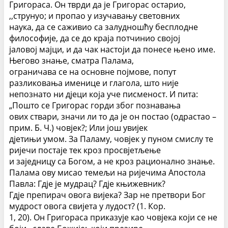
Григораса. Он тврди да је Григорас остарио,
,,струнуо; и пропао у изучавању световних
наука, да се саживио са залудношћу бесплодне
философије, да се до краја потчинио својој
јаловој мајци, и да чак настоји да понесе њено име.
Његово знање, сматра Палама,
ограничава се на основне појмове, попут
разликовања именице и глагола, што није
непознато ни дјеци која уче писменост. И пита:
„Пошто се Григорас горди због познавања
ових ствари, значи ли то да је он постао (одрастао –
прим. Б. Ч.) човјек?; Или још увијек
дјетињи умом. За Паламу, човјек у пуном смислу те
ријечи постаје тек кроз просвјетљење
и заједницу са Богом, а не кроз рационално знање.
Палама ову мисао темељи на ријечима Апостола
Павла: Гдје је мудрац? Гдје књижевник?
Гдје препирач овога вијека? Зар не претвори Бог
мудрост овога свијета у лудост? (1. Кор.
1, 20). Он Григораса приказује као човјека који се не