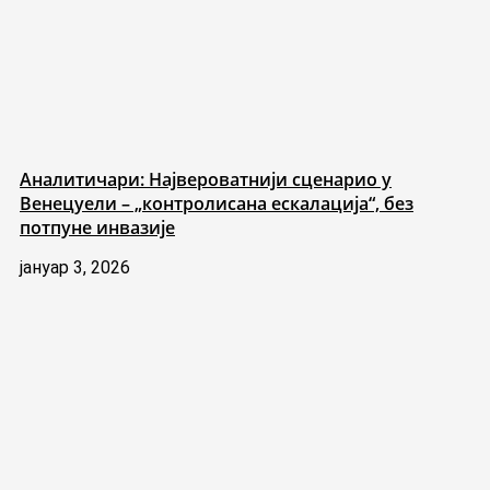
Аналитичари: Највероватнији сценарио у
Венецуели – „контролисана ескалација“, без
потпуне инвазије
јануар 3, 2026