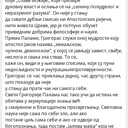
боји ,,славе Божије;, који презире
духовну власт и ослања се на „силину полудјелог и
неразумног разума“. Он није у стању
да схвати дубљи смисао ни Апостолских ријечи,
нити живота Цркве, јер је потпуно обузет
привидним добрима философије и науке.
Према Палами, Григорас служи оној мудрости коју
апостол Јаков назива „земаљском,
чулном, демонском“, у којој се јављају завист, свађе,
неслога и свака зла ствар. То се,
каже он, види и у његовим списима, који су пуни
недосљедности и унутрашњихпротиврјечности.
Григорас се час приклања једној, час другој страни,
што показује да није
у стању да прати чак ни самога себе.
Свети Григорије Палама нас тако учи да истина не
обитава у акумулацији знања већ
у смиреном и благодатном просвјетљењу. Световна
наука није сама по себи зло, али ако
постане циљ сама себи и ако се одвоји од
богопознања, тада постаје „јалова мајка“ која не