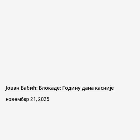
Јован Бабић: Блокаде: Годину дана касније
новембар 21, 2025