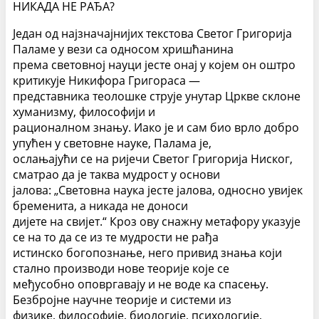
НИКАДА НЕ РАЂА?
Један од најзначајнијих текстова Светог Григорија
Паламе у вези са односом хришћанина
према световној науци јесте онај у којем он оштро
критикује Никифора Григораса —
представника теолошке струје унутар Цркве склоне
хуманизму, философији и
рационалном знању. Иако је и сам био врло добро
упућен у световне науке, Палама је,
ослањајући се на ријечи Светог Григорија Ниског,
сматрао да је таква мудрост у основи
јалова: „Световна наука јесте јалова, односно увијек
бременита, а никада не доноси
дијете на свијет.“ Кроз ову снажну метафору указује
се на то да се из те мудрости не рађа
истинско богопознање, него привид знања који
стално производи нове теорије које се
међусобно оповргавају и не воде ка спасењу.
Безбројне научне теорије и системи из
физике, философије, биологије, психологије,