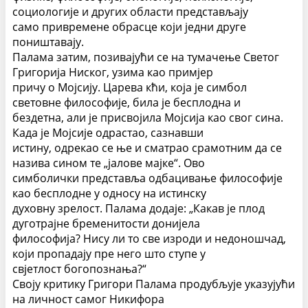
социологије и других области представљају
само привремене обрасце који једни друге
поништавају.
Палама затим, позивајући се на тумачење Светог
Григорија Ниског, узима као примјер
причу о Мојсију. Царева кћи, која је симбол
световне философије, била је бесплодна и
бездетна, али је присвојила Мојсија као свог сина.
Када је Мојсије одрастао, сазнавши
истину, одрекао се ње и сматрао срамотним да се
назива сином те „јалове мајке“. Ово
симболички представља одбацивање философије
као бесплодне у односу на истинску
духовну зрелост. Палама додаје: „Какав је плод
дуготрајне бременитости донијела
философија? Нису ли то све изроди и недоношчад,
који пропадају пре него што ступе у
свјетлост богопознања?“
Своју критику Григори Палама продубљује указујући
на личност самог Никифора