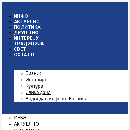
Скочите
на
садржај
ИНФО
АКТУЕЛНО
ПОЛИТИКА
ДРУШТВО
ИНТЕРВЈУ
ТРАДИЦИЈА
СВЕТ
ОСТАЛО
Бизнис
Историја
Култура
Слика дана
Видовдан.инфо ин Енглисх
ИНФО
АКТУЕЛНО