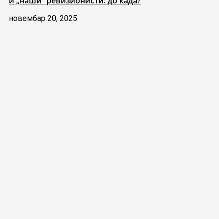
и „наши“ ревизионисти: до када?
новембар 20, 2025