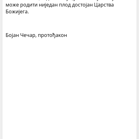
може родити ниједан плод достојан Царства
Божијега.
Бојан Чечар, протођакон