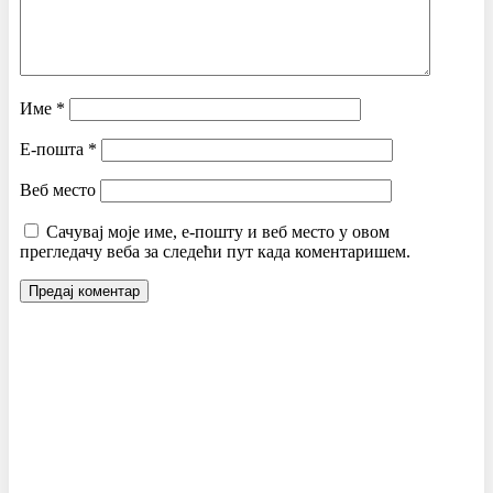
Име
*
Е-пошта
*
Веб место
Сачувај моје име, е-пошту и веб место у овом
прегледачу веба за следећи пут када коментаришем.