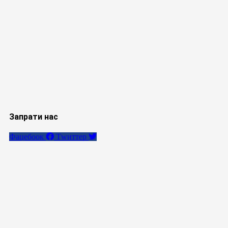
Запрати нас
Фацебоок
Тwиттер