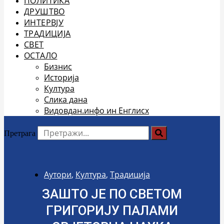
ПОЛИТИКА
ДРУШТВО
ИНТЕРВЈУ
ТРАДИЦИЈА
СВЕТ
ОСТАЛО
Бизнис
Историја
Култура
Слика дана
Видовдан.инфо ин Енглисх
Претрага
Аутори
,
Култура
,
Традиција
ЗАШТО ЈЕ ПО СВЕТОМ
ГРИГОРИЈУ ПАЛАМИ