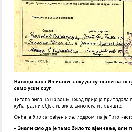
Наводи како Илочани кажу да су знали за то вј
само уски круг.
Титова вила на Пајзошу некад прије је припадала 
кућа, разни објекти, вила, винотека и ловиште.
Онђе је био саграђен и хелиодром, па је Тито чес
– Знали смо да је тамо било то вјенчање, али 