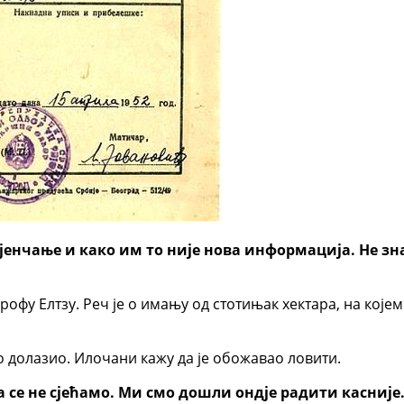
енчање и како им то није нова информација. Не знају
грофу Елтзу. Реч је о имању од стотињак хектара, на кој
то долазио. Илочани кажу да је обожавао ловити.
га се не сјећамо. Ми смо дошли ондје радити касније