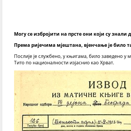
Могу се избројити на прсте они који су знали 
Према ријечима мјештана, вјенчање је било та
Послије је службено, у књигама, било заведено у м
Тито по националности изјаснио као Хрват.