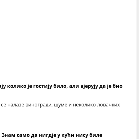
 колико је гостију било, али вјерују да је био
ем се налазе виногради, шуме и неколико ловачких
. Знам само да нигдје у кући нису биле