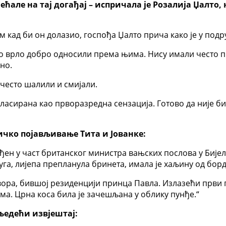
ћале на тај догађај – испричала је Розалија Џалто, к
м кад би он долазио, госпођа Џалто прича како је у подр
то врло добро односили према њима. Нису имали често пр
но.
о често шалили и смијали.
 пласирана као прворазредна сензација. Готово да није б
ничко појављивање Тита и Јованке:
иређен у част британског министра вањских послова у Бије
га, лијепа препланула бринета, имала је хаљину од борд
ора, бившој резиденцији принца Павла. Излазећи први п
ма. Црна коса била је зачешљана у облику пунђе.“
сљедећи извјештај: