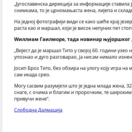
„Југославенска дирекција за информације ставила 
снимкама, то је црномањаста жена, лијепа и склад
На једној фотографији види се како шеће крај ј
раста као и маршал, који је висок непуних пет стоп
Wиллиам Гаилморе, тада новинар њујоршког „Д
„Вијест да је маршал Тито у својој 60. години узео
упознао и дуго разговарао, ја нисам нимало изне
Јосип Броз Тито, без обзира на улогу коју игра на
сам икада срео.
Могу сасвим разумјети што је једна млада жена, 32
снаге, с очима и благим и пророчким, те широким 
привучи жене“.
Слободна Далмација