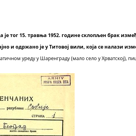
да је тог 15. травња 1952. године склопљен брак изме
јно и одржано је у Титовој вили, која се налази из
атичном уреду у Шаренграду (мало село у Хрватској), пиш