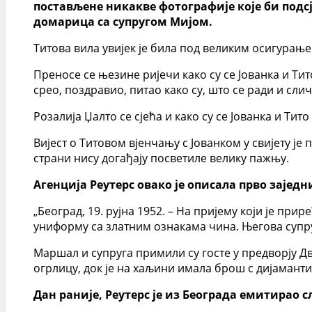
постављене никакве фотографије које би подсје
домарица са супругом Мијом.
Титова вила увијек је била под великим осигурање
Преносе се њезине ријечи како су се Јованка и Ти
срео, поздравио, питао како су, што се ради и слич
Розалија Џалто се сјећа и како су се Јованка и Тит
Вијест о Титовом вјенчању с Јованком у свијету је
страни нису догађају посветиле велику пажњу.
Агенција Реутерс овако је описала прво зајед
„Београд, 19. рујна 1952. – На пријему који је пр
униформу са златним ознакама чина. Његова супру
Маршал и супруга примили су госте у предворју Дв
огрлицу, док је на хаљини имала брош с дијаманти
Дан раније, Реутерс је из Београда емитирао 