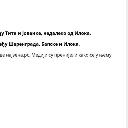
ђу Тита и Јованке, недалеко од Илока.
међу Шаренграда, Бапске и Илока.
е најзена.рс. Медији су пренијели како се у њему