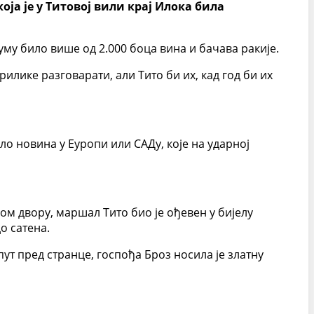
оја је у Титовој вили крај Илока била
уму било више од 2.000 боца вина и бачава ракије.
илике разговарати, али Тито би их, кад год би их
ило новина у Еуропи или САДу, које на ударној
лом двору, маршал Тито био је ођевен у бијелу
о сатена.
ут пред странце, госпођа Броз носила је златну