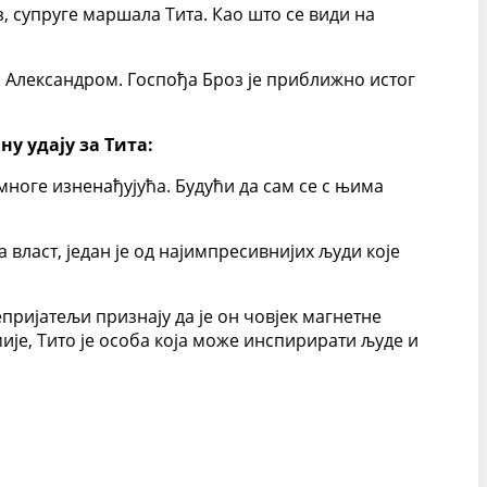
, супруге маршала Тита. Као што се види на
 Александром. Госпођа Броз је приближно истог
у удају за Тита:
а многе изненађујућа. Будући да сам се с њима
 власт, један је од најимпресивнијих људи које
епријатељи признају да је он човјек магнетне
ије, Тито је особа која може инспирирати људе и