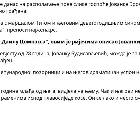
је данас на располагање прве слике госпође Јованке Броз
но грађена.
езера с маршалом Титом и његовим деветогодишњим сином
а“, преноси најжена.рс.
аилy Цомпасса“, овим је ријечима описао Јованкин
 невјесту од 28 година, Јованку Будисављевић, можда је з
нађен.
 међународној позорници и на његов драматичан успон на
 године млађа од њега, видјела на њему. Чак и његови н
раменима испод плавосиједе косе. Он се лако и често см