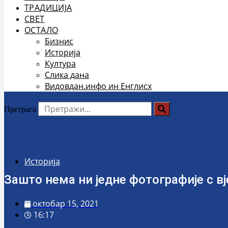
ТРАДИЦИЈА
СВЕТ
ОСТАЛО
Бизнис
Историја
Култура
Слика дана
Видовдан.инфо ин Енглисх
Претрага
Историја
Зашто нема ни једне фотографије с в
октобар 15, 2021
16:17