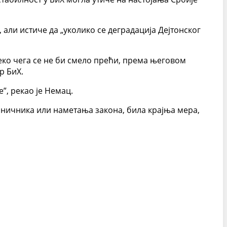
али истиче да „уколико се деградација Дејтонског
еко чега се не би смело прећи, према његовом
р БиХ.
”, рекао је Немац.
ничника или наметања закона, била крајња мера,