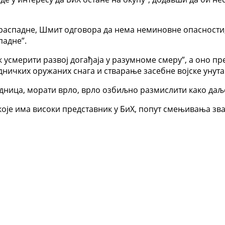
 распадне, Шмит одговора да нема неминовне опасности, 
падне”.
 усмерити развој догађаја у разумноме смеру”, а оно пр
ничких оружаних снага и стварање засебне војске унута
едница, морати врло, врло озбиљно размислити како даље
оје има високи представник у БиХ, попут смењивања зва