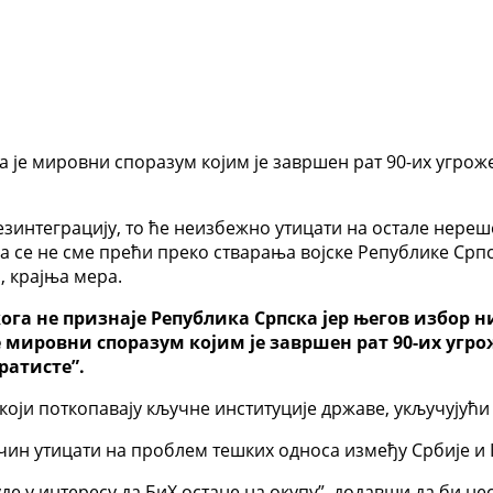
да је мировни споразум којим је завршен рат 90-их угро
езинтеграцију, то ће неизбежно утицати на остале нереш
а се не сме прећи преко стварања војске Републике Срп
, крајња мера.
га не признаје Република Српска јер његов избор н
 је мировни споразум којим је завршен рат 90-их уг
ратисте”.
оји поткопавају кључне институције државе, укључујући 
чин утицати на проблем тешких односа између Србије и 
 у интересу да БиХ остане на окупу”, додавши да би нес