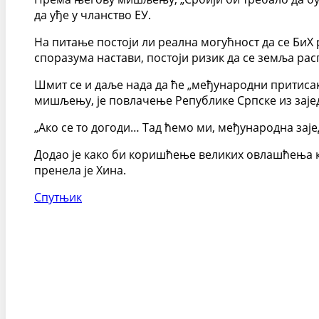
да уђе у чланство ЕУ.
На питање постоји ли реална могућност да се БиХ
споразума настави, постоји ризик да се земља рас
Шмит се и даље нада да ће „међународни притисак
мишљењу, је повлачење Републике Српске из зајед
„Ако се то догоди… Тад ћемо ми, међународна зај
Додао је како би коришћење великих овлашћења к
пренела је Хина.
Спутњик