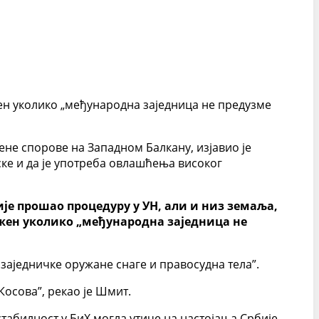
жен уколико „међународна заједница не предузме
ене спорове на Западном Балкану, изјавио је
ске и да је употреба овлашћења високог
ије прошао процедуру у УН, али и низ земаља,
рожен уколико „међународна заједница не
заједничке оружане снаге и правосудна тела”.
Косова”, рекао је Шмит.
табилност у БиХ могла утиче на настојања Србије