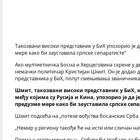
Такозвани високи представник у БиХ упозорио је 
мере како би зауставила српске сепаратисте”
Ако мултиетничка Босна и Херцеговина скрене у д
немачки политичар Кристијан Шмит. Он је додао д
представника у БиХ, попут смењивања званичника
Шмит, такозвани високи представник у БиХ, ко
међу којима су Русија и Кина, упозорио је да
предузме мере како би зауставила српске сепа
Шмит подсећа на „потезе вођства босанских Срба к
„Немир у региону такође ће на исти или сличан на
Према његову мишљењу, „Србији би требало да буде