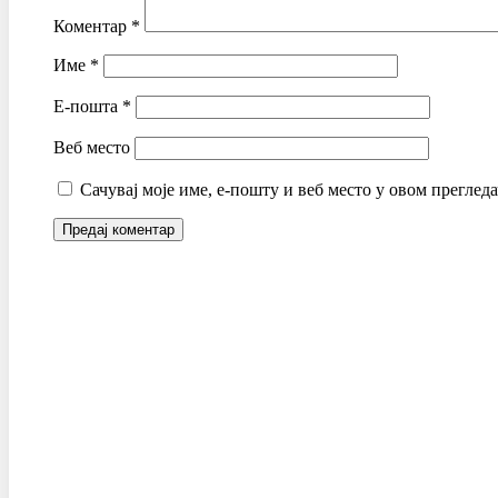
Коментар
*
Име
*
Е-пошта
*
Веб место
Сачувај моје име, е-пошту и веб место у овом преглед