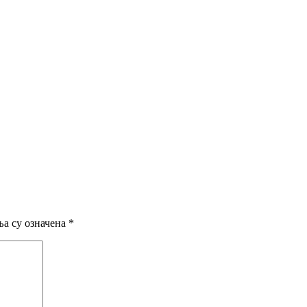
а су означена
*