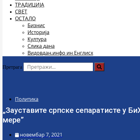
ТРАДИЦИЈА
СВЕТ
ОСТАЛО
Бизнис
Историја
Култура
Слика дана
Видовдан.инфо ин Енглисх
Претрага
Политика
„Зауставите српске сепаратисте у Би
мере”
новембар 7, 2021