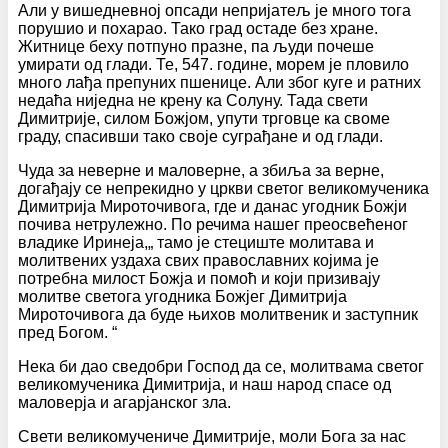
Али у вишедневној опсади непријатељ је много тога
порушио и похарао. Тако град остаде без хране.
Житнице беху потпуно празне, па људи почеше
умирати од глади. Те, 547. године, морем је пловило
много лађа препуних пшенице. Али због куге и ратних
недаћа ниједна не крену ка Солуну. Тада свети
Димитрије, силом Божјом, упути трговце ка своме
граду, спасивши тако своје суграђане и од глади.
Чуда за неверне и маловерне, а збиља за верне,
догађају се непрекидно у цркви светог великомученика
Димитрија Мироточивога, где и данас угодник Божји
почива нетрулежно. По речима нашег преосвећеног
владике Иринеја,„ тамо је стециште молитава и
молитвених уздаха свих православних којима је
потребна милост Божја и помоћ и који призивају
молитве светога угодника Божјег Димитрија
Мироточивога да буде њихов молитвеник и заступник
пред Богом. “
Нека би дао сведобри Господ да се, молитвама светог
великомученика Димитрија, и наш народ спасе од
маловерја и агарјанског зла.
Свети великомучениче Димитрије, моли Бога за нас