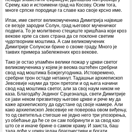
Срему, као и истоимени град на Косову. Осим тога,
многе српске породице га славе као своје крсно име.
Ипак, име светог великомученика Димитрија највише
се везује зародни Солун, град његовог мученичког
подвига. То је молитвено стециште хришћана који кроз
векове хрле са свих страна да се поклоне светим
чудотворним моштима. А сам великомученик
Димитрије Солунски брине о своме граду. Много је
таквих примера забележених кроз векове.
Тако је остао упамћен велики пожар у цркви светог
великомученика у којем је веома оштећен сребрни
свод над моштима Божјегугодника. Истовремено,
сребрни трон остаде нетакнут. Тадашњи архиепископ
Јевсевије науми да трон претопи и од њега начини
свод над моштима светог, али за свој наум ником не
каза. Благодаћу Јединог Срцезналца, свети Димитрије
се јави неком презвитеру његове цркве и рече му да
каже архиепископу да одустане од своје намере. Али
како архиепископ Јевсевије не поверова овом виђењу,
то од светитеља стигоше не једно него три упозорења,
уз обећање да ће се он сам побринути и за свод као
што се и иначе брине о самом храму. И заиста, баш
тада дође у цркву један благочестиви и богати