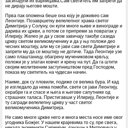
засипајући их варницама.Сам светитељ им запрети да
не дирају његове мошти.
Прва пак опомена беше она коју је доживео сам
Леонтије. Позавршетку велелепног храма светог
Димитрија у Солуну, он купи многе њиве и винограде и
дарива их цркви, а потом се припреми за повратак у
Илирију. Желео је да у свом завичају такође сазида
цркву светом великомученику и да у њу положи део
чесних моштију, али му се јави сам свети Димитрије и
запрети му да се моштију не дотиче. Тада Леонтије узе
само плаштаницу, обагрену мучениковом крвљу,
положи је у златан ковчег и крену на пут. Да га штити
својим молитвеним заступништвом пред Господом,
показа му светитељ на чудесан начин.
Наиме, док су пловили, подиже се велика бура. И кад
је изгледало да нема помоћи, свети се јави Леонтију,
охрабри га и спасе и њега и његове сапутнике од
страшних таласа. Пристигавши у Илирију, Леонтије и
ту сагради велелепну цркву у част светог
великомученика Димитрија.
Не само многе цркве него и многа места носе име овог
угодника Божјег. У нашем крајевима то су, пре свега,
некада знаменити Сирмијум, данашња Митровица у