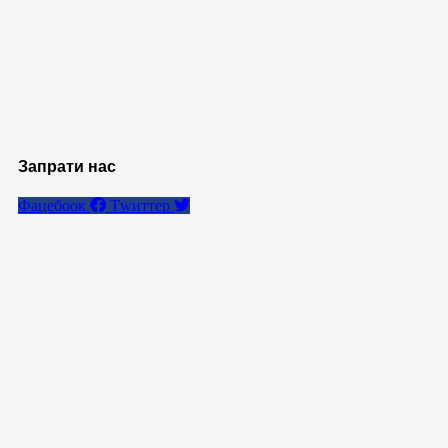
Запрати нас
Фацебоок
Тwиттер