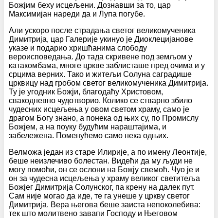
Божјим беху исцељени. Дознавши за то, цар
Максимијан нареди да и Лупа погубе.
Али ускоро после страдања светог великомученика
Димитрија, цар Галерије укинуо је Диоклецијанове
указе и подарио хришћанима слободу
вероисповедања. До тада скривене под земљом у
катакомбама, многе цркве заблисташе пред очима и у
срцима верних. Тако и житељи Солуна саградише
црквицу над гробом светог великомученика Димитрија.
Ту је угодник Божји, благодаћу Христовом,
свакодневно чудотворио. Колико се стварно збило
чудесних исцељења у овом светом храму, само је
драгом Богу знано, а понека од њих су, по Промислу
Божјем, а на поуку будућим нараштајима, и
забележена. Поменућемо само нека одњих.
Велможа један из старе Илирије, а по имену Леонтије,
беше неизлечиво болестан. Видећи да му људи не
могу помоћи, он се ослони на Божју свемоћ. Чуо је и
он за чудесна исцељења у храму великог светитеља
Божјег Димитрија Солунског, па крену на далек пут.
Сам није могао да иде, те га унеше у цркву светог
Димитрија. Вера његова беше заиста непоколебива:
тек што молитвено завапи Господу и Његовом