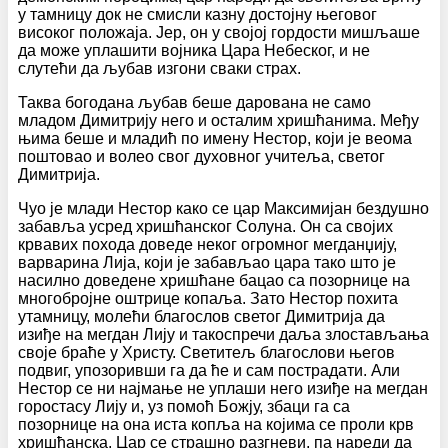
у тамницу док не смисли казну достојну његовог
високог положаја. Јер, он у својој гордости мишљаше
да може уплашити војника Цара Небеског, и не
слутећи да љубав изгони сваки страх.
Таква богодана љубав беше дарована не само
младом Димитрију него и осталим хришћанима. Међу
њима беше и младић по имену Нестор, који је веома
поштовао и волео свог духовног учитеља, светог
Димитрија.
Чуо је млади Нестор како се цар Максимијан бездушно
забавља усред хришћанског Солуна. Он са својих
крвавих похода доведе неког огромног мегданџију,
варварина Лија, који је забављао цара тако што је
насилно доведене хришћане бацао са позорнице на
многобројне оштрице копаља. Зато Нестор похита
утамницу, молећи благослов светог Димитрија да
изиђе на мегдан Лију и такоспречи даља злостављања
своје браће у Христу. Светитељ благослови његов
подвиг, упозоривши га да ће и сам пострадати. Али
Нестор се ни најмање не уплаши него изиђе на мегдан
горостасу Лију и, уз помоћ Божју, збаци га са
позорнице на она иста копља на којима се проли крв
хришћанска. Цар се страшно разгневи, па нареди да