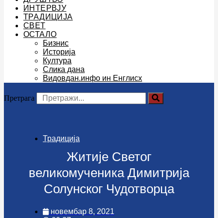
ИНТЕРВЈУ
ТРАДИЦИЈА
СВЕТ
ОСТАЛО
Бизнис
Историја
Култура
Слика дана
Видовдан.инфо ин Енглисх
Претрага
Традиција
Житије Светог
великомученика Димитрија
Солунског Чудотворца
новембар 8, 2021