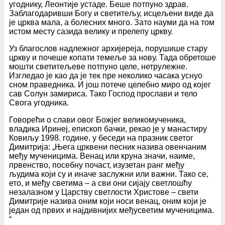
угоднику, Леонтије устаде. Беше потпуно здрав.
Заблагодаривши Богу и светитељу, исцељени виде да
је црква мала, а болесних много. Зато науми да на том
истом месту сазида велику и прелепу цркву.
Уз благослов надлежног архијереја, порушише стару
цркву и почеше копати темеље за нову. Тада обретоше
мошти светитељеве потпуно целе, нетрулежне.
Изгледао је као да је тек пре неколико часака уснуо
сном праведника. И још потече целебно миро од којег
сав Солун замириса. Тако Господ прослави и тело
Свога угодника.
Говорећи о слави овог Божјег великомученика,
владика Иринеј, епископ бачки, рекао је у манастиру
Ковиљу 1998. године, у беседи на празник светог
Димитрија: „Њега црквени песник назива овенчаним
међу мученицима. Венац или круна значи, наиме,
првенство, посебну почаст, изузетан ранг међу
људима који су и иначе заслужни или важни. Тако се,
ето, и међу светима – а сви они сијају светлошћу
незалазном у Царству светлости Христове – свети
Димитрије назива оним који носи венац, оним који је
један од првих и најдивнијих међусветим мученицима.
“