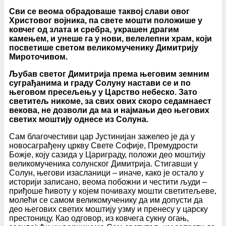
Сви се веома обрадоваше таквој слави овог
Христовог војника, па свете мошти положише у
ковчег од злата и сребра, украшен драгим
камењем, и унеше га у нови, велелепни храм, који
посветише светом великомученику Димитрију
Мироточивом.
Љубав светог Димитрија према његовим земним
суграђанима и граду Солуну настави се и по
његовом пресељењу у Царство небеско. Зато
светитељ никоме, за свих ових скоро седамнаест
векова, не дозволи да ма и најмањи део његових
светих моштију однесе из Солуна.
Сам благочестиви цар Јустинијан зажелео је да у
новосаграђену цркву Свете Софије, Премудрости
Божје, коју сазида у Цариграду, положи део моштију
великомученика солунског Димитрија. Стигавши у
Солун, његови изасланици – иначе, како је остало у
историји записано, веома побожни и честити људи –
приђоше ћивоту у којем почиваху мошти светитељеве,
молећи се самом великомученику да им допусти да
део његових светих моштију узму и пренесу у царску
престоницу. Као одговор, из ковчега сукну огањ,