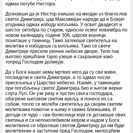
одмах погубе Нестора.
Дознавши да је Нестор изишао на мегдан уз благослов
светог Димитрија, цар Максимијан нареди да и Божјег
угодника одмах избоду копљима. У освит двадесет и
шестог октобра по старом, односно осмог новембра по
новом календару, године 306, царски војници
похиташе у тамницу. Тамо затекоше светитеља на
молитви и избодоше га копљима. Тако се свети
Димитрије пресели увечне небеске дворе. Тело пак
његово хришћани тајно узеше и сахранише како
топред Господом доликује.
Да у Бога нашег нема мртвих него да су сви живи,
посведочи и свети Димитрије, и то одмах после
пресељења у Царство небеско. Наиме, у тамниције
при погубљењу светог Димитрија био и његов верни
слуга Луп. Он узе ризу и прстен свога господара,
обагрене његовом светом крвљу, и понесе их са
собом, топло се молећи светитељу да својим светим
молитвама помогне и њему и свима ближњима. И
догоди се чудо – сви болесници који се дотакоше ових
светиња и са непоколебивом вером и надом у Бога
молитвено се обратише светом Димитрију да им буде
молитвеник и заступник пред Господом, милосрђем