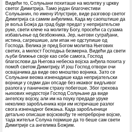
Видећи то, Солуњани похиташе на молитву у цркву
светог Димитрија. Тамо један благочестиви
Солуњанин, по имену Илустрије, виде разговор светог
Димитрија са самим анђелима. Када му саопштише да
је воља Божја да град буде предат у непријатељске
руке, свети клече на молитву Богу, просећи са сузама
избављење од безбожника. Јер, његови суграђани,
истина, сагрешише, али ипак не одступише од
Господа. Велика је пред Богом молитва Његових
светих, а милост Господња безмерна. Видећи да свети
љуби ближње своје као себе самога, Господ
благослови да Његова небеска војска анђела похита у
помоћ светом Димитрију. И још Господ отвори очи
освајачима да виде ово мноштво војника. Зато се
Солуњани веома изненадише када непријатељски
војници у седми дан опсаде без икаквог видљивог
разлога у паничном страху побегоше. Због грехова
њихових неудостоји Господ Солуњане да виде
ангелску војску, али им на поуку предаде уруке
неколико заробљеника који им испричаше разлог
свога изненадног бежања. Када заробљеници
детаљно описаше војсковођу те непребројне војске,
тада житељи Солуна појмише да то беше сам свети
Димитрије са ангелима Божјим.