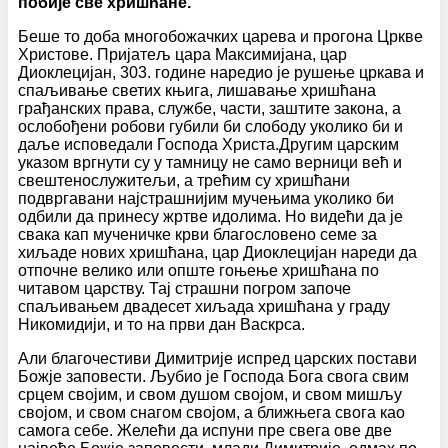
побије све хришћане.
Беше то доба многобожачких царева и прогона Цркве
Христове. Пријатељ цара Максимијана, цар
Диоклецијан, 303. године наредио је рушење цркава и
спаљивање светих књига, лишавање хришћана
грађанских права, службе, части, заштите закона, а
ослобођени робови губили би слободу уколико би и
даље исповедали Господа Христа.Другим царским
указом вргнути су у тамницу не само верници већ и
свештенослужитељи, а трећим су хришћани
подвргавани најстрашнијим мучењима уколико би
одбили да принесу жртве идолима. Но видећи да је
свака кап мученичке крви благословено семе за
хиљаде нових хришћана, цар Диоклецијан нареди да
отпочне велико или опште гоњење хришћана по
читавом царству. Тај страшни погром започе
спаљивањем двадесет хиљада хришћана у граду
Никомидији, и то на први дан Васкрса.
Али благочестиви Димитрије испред царских постави
Божје заповести. Љубио је Господа Бога свога свим
срцем својим, и свом душом својом, и свом мишљу
својом, и свом снагом својом, а ближњега свога као
самога себе. Желећи да испуни пре свега ове две