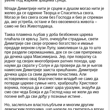
увене под жарким зрацима сунца. “
Млади Димитрије нити је срцем и душом могао нити је
желео да се одрекне Творца и Спаситеља свога.
Могао је без свега осим без Господа и био је спреман
да, ако устреба, остане и без овоземнога живота –
само не без Животодавца.
Таква пламена љубав у доба безбожних царева
плаћала се крвљу. Зато, очекујући страдање, свети
Димитрије све своје огромно богатство и имање
предаде верном слузи Лупу, замоливши га да то што
пре раздели сиромашнима, док се он сам припремао
да дочека цара Максимијана. Јер, при повратку са
једног од својих многобројних ратних похода, цар
науми да сврати у Солун и да провери да ли је његов
намесник Димитрије заиста хришћанин. Димитрије
дочека цара са свим дужним почастима. Али
истовремено овај благочестиви младић не само да
потврди цареве сумње него, храброшћу Христовог
војника, покуша да и самог цара уразуми, знајући да
смо сви чеда Божја и да Господ наш не жели да ико
погине већ да сви дођу у познање истине .
Но, заслепљен властољубљем и многим другим
демонским пороцима, цар нареди да светитеља вргну