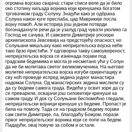
огромна војскао свајача; стари списи веле да је било
око стотину хиљада војника који кренушека богатом
трговачком граду Солуну. Знајући како је одбрана
Солуна након куге преслаба, цар Маврикије посла
војну помоћ. Али историја још једном потврди
богонадахнуте речи да је узалуд град чувати уколико га
Господ не сачува. И самсвети Димитрије упозори
архиепископа Јевсевија на предстојећу опасност, но
Солуњани мишљаху како непријатељска војска неће
тако брзо пристићи. У одговорна такву самоувереност,
непријатељска војска се изненада појави под
градским бедемима и могла је несметано ући у Солун
да не би молитава светог великомученика. На његове
молитве непријатељска војска изгуби оријентацију и
сву ноћ проведе испред зидина једног манастира
надомак Солуна. Од манастирских зидина мислили су
да су бедеми самога града. Видећи у освит зоре да су
се преварили, освајачи још силовитије кренуше ка
самом граду. И док су Солуњани беспомоћно гледали,
непријатељски војници кренуше уз бедеме. Пропаст је
била на помолу. Тада се на градском бедему појави
сам свети Димитрије, па, благодаћу Божјом, порази
првог непријатељског војника који се попе на бедем.
Падајући, овај повуче за собом и остале.