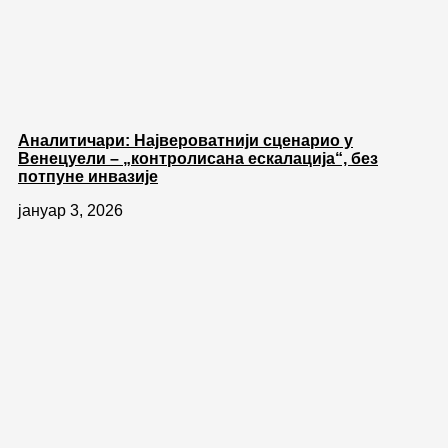
Аналитичари: Највероватнији сценарио у
Венецуели – „контролисана ескалација“, без
потпуне инвазије
јануар 3, 2026