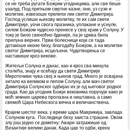
се не треба ругати Божјим угодницима, али све беше
узалуд. Под претњом смртне казне, оне, уз сузе и
молитве, извезоше прелепи лик светог Димитрија.
Господ услиши њихову молитву, те их сам свети
Димитрије, уочи свога празника, уплакане и уснуле,
силом Божјом чудесно пренесе у свој храм у Солуну. У
току је било свеноћно бденије, па је црква била
препуна верних. Први болесници који се тада
дотакоше иконе беху, благодаћу Божјом, а на молитве
светог Димитрија, исцељени. Чудотворења се
наставише кроз векове.
Житељи Солуна и данас, као и кроз сва минула
столећа, знају и осећају да свети Димитрије
Мироточиви чува свој и њихов град. Много је освајача
хитало ка великом и лепом Солуну, али мач светог
Димитрија Солунског одбијао их је од његовог родног
града. Као да угодник Божји вековима поручује како је
моћ земних царева пролазна и ништавна, а само
свемоћ Цара Небескога вечна и величанствена.
Крајем шестог века, у време цара Маврикија, завлада
Солуном куга. Последице беху заиста страшне. Овом
злу још једно се дометну: Авари затражише од
Византије велики данак. Када цар то одби, крену