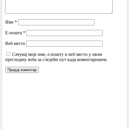
Име
*
Е-пошта
*
Веб место
Сачувај моје име, е-пошту и веб место у овом
прегледачу веба за следећи пут када коментаришем.