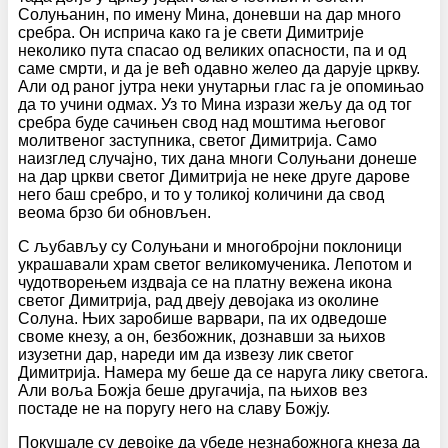
Солуњанин, по имену Мина, доневши на дар много
сребра. Он исприча како га је свети Димитрије
неколико пута спасао од великих опасности, па и од
саме смрти, и да је већ одавно желео да дарује цркву.
Али од раног јутра неки унутарњи глас га је опомињао
да то учини одмах. Уз то Мина изрази жељу да од тог
сребра буде сачињен свод над моштима његовог
молитвеног заступника, светог Димитрија. Само
наизглед случајно, тих дана многи Солуњани донеше
на дар цркви светог Димитрија не неке друге дарове
него баш сребро, и то у толикој количини да свод
веома брзо би обновљен.
С љубављу су Солуњани и многобројни поклоници
украшавали храм светог великомученика. Лепотом и
чудотворењем издваја се на платну вежена икона
светог Димитрија, рад двеју девојака из околине
Солуна. Њих заробише варвари, па их одведоше
своме кнезу, а он, безбожник, дознавши за њихов
изузетни дар, нареди им да извезу лик светог
Димитрија. Намера му беше да се наруга лику светога.
Али воља Божја беше другачија, па њихов вез
постаде не на поругу него на славу Божју.
Покушале су девојке да убеде незнабожнога кнеза да