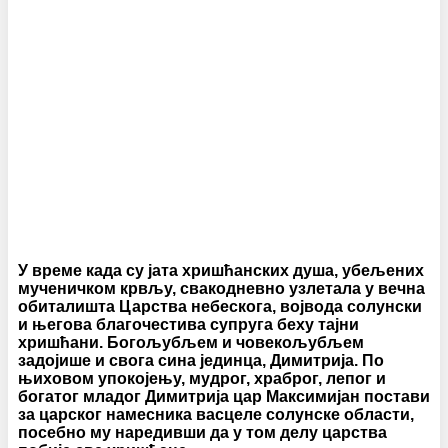
У време када су јата хришћанских душа, убељених
мученичком крвљу, свакодневно узлетала у вечна
обиталишта Царства небескога, војвода солунски
и његова благочестива супруга беху тајни
хришћани. Богољубљем и човекољубљем
задојише и свога сина јединца, Димитрија. По
њиховом упокојењу, мудрог, храброг, лепог и
богатог младог Димитрија цар Максимијан постави
за царског намесника васцеле солунске области,
посебно му наредивши да у том делу царства