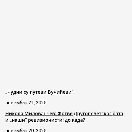
„Чудни су путеви Вучићеви“
новембар 21, 2025
Никола Милованчев: Жртве Другог светског рата
и „наши“ ревизионисти: до када?
новембар 20, 2025