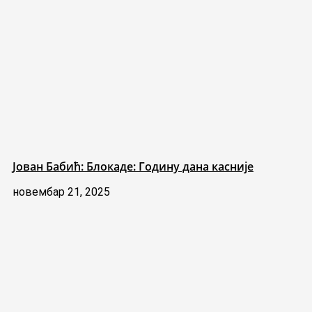
Јован Бабић: Блокаде: Годину дана касније
новембар 21, 2025