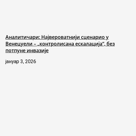
Аналитичари: Највероватнији сценарио у
Венецуели – „контролисана ескалација“, без
потпуне инвазије
јануар 3, 2026