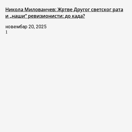
Никола Милованчев: Жртве Другог светског рата
и „наши“ ревизионисти: до када?
новембар 20, 2025