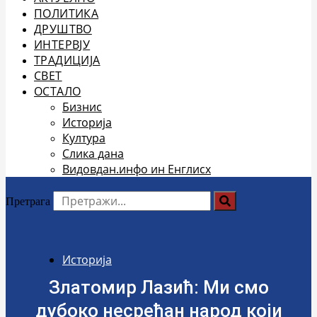
ПОЛИТИКА
ДРУШТВО
ИНТЕРВЈУ
ТРАДИЦИЈА
СВЕТ
ОСТАЛО
Бизнис
Историја
Култура
Слика дана
Видовдан.инфо ин Енглисх
Претрага
Историја
Златомир Лазић: Ми смо
дубоко несрећан народ који