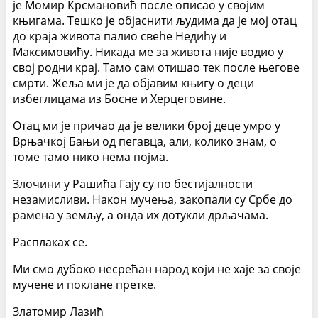
је Момир Крсмановић после описао у својим
књигама. Тешко је објаснити људима да је мој отац
до краја живота палио свеће Недићу и
Максимовићу. Никада ме за живота није водио у
свој родни крај. Тамо сам отишао тек после његове
смрти. Жеља ми је да објавим књигу о деци
избеглицама из Босне и Херцеговине.
Отац ми је причао да је велики број деце умро у
Врњачкој Бањи од пегавца, али, колико знам, о
томе тамо нико нема појма.
Злочини у Рашића Гају су по бестијалности
незамисливи. Након мучења, закопали су Србе до
рамена у земљу, а онда их дотукли дрљачама.
Расплаках се.
Ми смо дубоко несрећан народ који не хаје за своје
мучене и поклане претке.
Златомир Лазић