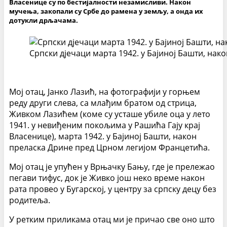
Власенице су по бестијалности незамисливи. Након
мучења, закопали су Србе до рамена у земљу, а онда их
дотукли дрљачама.
Српски дјечаци марта 1942. у Бајиној Башти, на
Мој отац, Јанко Лазић, на фотографији у горњем
реду други слева, са млађим братом од стрица,
Живком Лазићем (коме су усташе убиле оца у лето
1941. у невиђеним покољима у Рашића Гају крај
Власенице), марта 1942. у Бајиној Башти, након
преласка Дрине пред Црном легијом Францетића.
Мој отац је упућен у Врњачку Бању, где је прележао
пегави тифус, док је Живко још неко време након
рата провео у Бугарској, у центру за српску децу без
родитеља.
У ретким приликама отац ми је причао све оно што