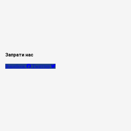
Запрати нас
Фацебоок
Тwиттер