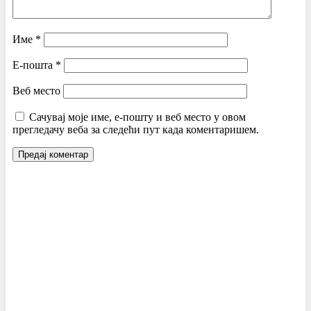
Име
*
Е-пошта
*
Веб место
Сачувај моје име, е-пошту и веб место у овом
прегледачу веба за следећи пут када коментаришем.