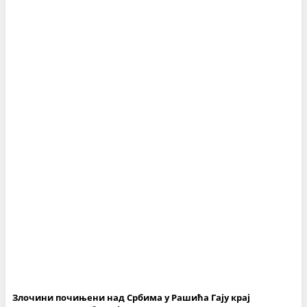
Злочини почињени над Србима у Рашића Гају крај