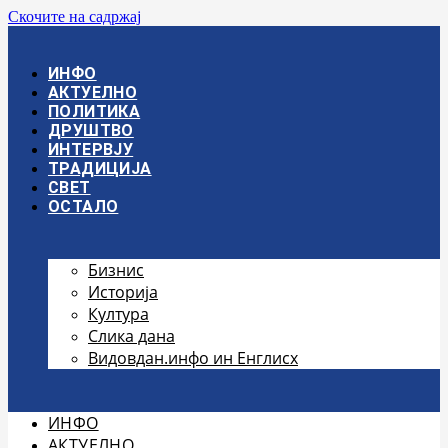
Скочите на садржај
ИНФО
АКТУЕЛНО
ПОЛИТИКА
ДРУШТВО
ИНТЕРВЈУ
ТРАДИЦИЈА
СВЕТ
ОСТАЛО
Бизнис
Историја
Култура
Слика дана
Видовдан.инфо ин Енглисх
ИНФО
АКТУЕЛНО