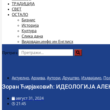
ТРАДИЦИЈА
СВЕТ
ОСТАЛО
Бизнис
Историја
Култура
Слика дана
Видовдан.инфо ин Енглисх
Претрага
Актуелно
,
Архива
,
Аутори
,
Друштво
,
Издвајамо
,
По
Зоран Ћирјаковић: ИДЕОЛОГИЈА А
август 31, 2024
21:45