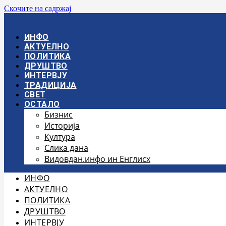
Скочите на садржај
ИНФО
АКТУЕЛНО
ПОЛИТИКА
ДРУШТВО
ИНТЕРВЈУ
ТРАДИЦИЈА
СВЕТ
ОСТАЛО
Бизнис
Историја
Култура
Слика дана
Видовдан.инфо ин Енглисх
ИНФО
АКТУЕЛНО
ПОЛИТИКА
ДРУШТВО
ИНТЕРВЈУ