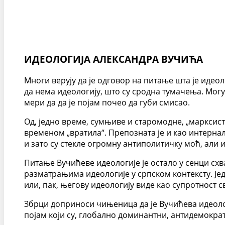
ИДЕОЛОГИЈА АЛЕКСАНДРА ВУЧИЋА
Многи верују да је одговор на питање шта је идеол
да нема идеологију, што су сродна тумачења. Могу
мери да да је појам почео да губи смисао.
Од, једно време, сумњиве и старомодне, „марксист
временом „вратила“. Препозната је и као интерна
и зато су стекле огромну антиполитичку моћ, али 
Питање Вучићеве идеологије је остало у сенци сх
разматрањима идеологије у српском контексту. Је
или, пак, његову идеологију виде као супротност с
Збрци доприноси чињеница да је Вучићева идеол
појам који су, глобално доминантни, антидемокра