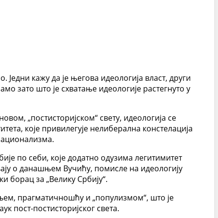
. Једни кажу да је његова идеологија власт, други
амо зато што је схватање идеологије растегнуто у
новом, „постисторијском“ свету, идеологија се
итета, које привилегује нелиберална констелација
 национализма.
ије по себи, које додатно одузима легитимитет
љају о данашњем Вучићу, помисле на идеологију
ки борац за „Велику Србију“.
ем, прагматичношћу и „популизмом“, што је
ук пост-постисторијског света.