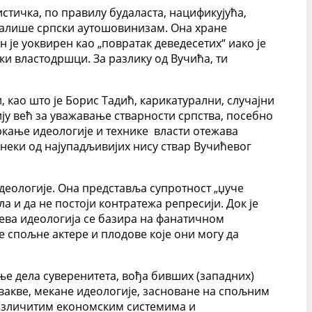
стичка, по правилу будаласта, нацификујућа,
сталише српски аутошовинизам. Она хране
н је уоквирен као „повратак деведесетих“ иако је
и властодршци. За разлику од Вучића, ти
 као што је Борис Тадић, карикатурални, случајни
ију већ за уважавање стварности српства, посебно
ркање идеологије и технике власти отежава
неки од најупадљивијих нису ствар Вучићевог
деологије. Она представља супротност „џуче
а и да не постоји контратежа репресији. Док је
ева идеологија се базира на фанатичном
е спољне актере и плодове које они могу да
ње дела суверенитета, вођа бивших (западних)
овакве, мекане идеологије, засноване на спољним
 различитим економским системима и