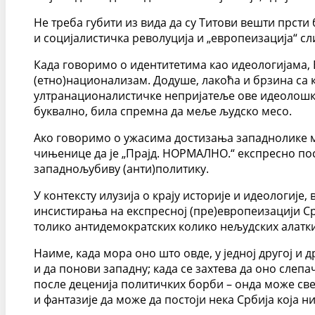
Не треба губити из вида да су Титови вешти прсти
и социјалистичка револуција и „европеизација“ сли
Када говоримо о идентитетима као идеологијама, 
(етно)национализам. Додуше, лакоћа и брзина са 
ултранационалистичке непријатеље ове идеолошке 
буквално, била спремна да меље људско месо.
Ако говоримо о ужасима достизања западнолике мо
чињенице да је „Прајд. НОРМАЛНО.“ експресно пос
западнољубиву (анти)политику.
У контексту илузија о крају историје и идеологи
инсистирања на експресној (пре)европеизацији Срб
толико антидемократских колико нељудских алатки
Наиме, када мора оно што овде, у једној другој и 
и да понови западну; када се захтева да оно слепа
после деценија политичких борби – онда може све,
и фантазије да може да постоји нека Србија која ни