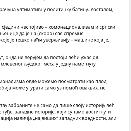
 урачуна ултимативну политичку батину. Уосталом,
а сједини неспојиво – хомонационализам и српски
њенице да је на (скоро) све спремне
је је тешко наћи уверљивију – машине која је,
, онда не верујем да постоји већи ужас од
млевеног људског меса у једну наметнуту
национализма овде можемо посматрати као плод
рбија може угурати само уз помоћ оваквих, не
штву забраните не само да пише своју историју већ
 туђе, западне историје, који су тамо достигнути
ација наличја „највиших“ западних вредности, али