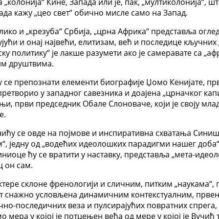
а „колонија“ Кине, Запада или је, пак, „мултиколонија“, 
ада кажу „цео свет“ обично мисле само на Запад.
лико и „крезуба“ Србија, „црна Африка“ представља оглед
ући и онај највећи, елитизам, већ и последице кључних
ку политику“ је лакше разумети ако је самеравате са „а
ним друштвима.
се препознати елементи биографије Џомо Кенијате, прво
ретворио у западног савезника и доајена „црначког капи
и, први председник Обале Слоноваче, који је своју млад
е.
ићу се овде на појмове и инспиративна схватања Синише
“, једну од „водећих идеолошких парадигми нашег доб
ниоце ћу се вратити у наставку, представља „мета-идеол
ц он сам.
тере склоне френологији и сличним, питким „наукама“, г
ност снажно условљена динамичним контекстуалним, прве
о-последичних веза и пулсирајућих повратних спрега, н
мо мера у којој је потцењен већа од мере у којој је Вучић