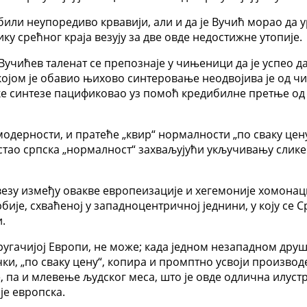
 били неупоредиво крвавији, али и да је Вучић морао да
ку срећног краја везују за две овде недостижне утопије.
Вучићев таленат се препознаје у чињеници да је успео д
којом је обавио њихово синтеровање неодвојива је од чи
синтезе пацификовао уз помоћ кредибилне претње од ко
дерности, и пратеће „квир“ нормалности „по сваку цену“
тао српска „нормалност“ захваљујући укључивању слике 
је, везу између овакве европеизације и хегемоније хомо
ије, схваћеној у западноцентричној једнини, у коју се С
.
другачијој Европи, не може; када једном незападном дру
чки, „по сваку цену“, копира и промптно усвоји производе
 па и млевење људског меса, што је овде одлична илустр
је европска.