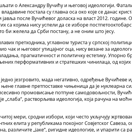
ишљати о Александру Вучићу и његовој идеологији. Фатали
 владавине постала су главна оса око које се данас кри
 јавља после Вучићевог доласка на власт 2012. године. О
х са којима нису успели да се изборе постпетооктобарск
 би желела да Срби постану, а не оним што јесу.
авих претходника, углавном туриста у српској политици,
нио чак и његовог утицајног оца, нису везане за идеолог
ладања, прагматичност и политичку естетику. Упорно б
ених перформативних и стратешких чинилаца, од којих 
једно језгровито, мада негативно, одређење Вучићеве и
у њене главне претпоставке чињеница да је нуклеарна сил
опсесивно промовисање потпуне самодовољности, Вучић
е „слаба“, растворљива идеологија, која рачуна на моћн
читој мери, сродни избори, који често укључују жртвова
нтних елита у републикама покојног Совјетског Савеза, 
на, различите „јаке“, ригидне идеологије, и упарити са