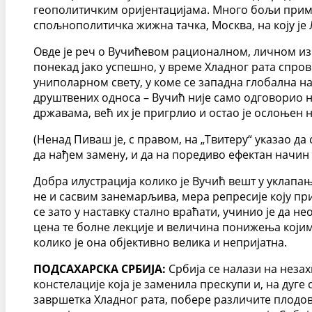
геополитичким оријентацијама. Много бољи пример
спољнополитичка жижна тачка, Москва, на коју је
Овде је реч о Вучићевом рационалном, личном изб
понекад јако успешно, у време Хладног рата спров
униполарном свету, у коме се западна глобална н
друштвених односа – Вучић није само одговорио н
државама, већ их је пригрлио и остао је ослоњен 
(Ненад Пиваш је, с правом, на „Твитеру“ указао д
да нађем замену, и да на поредиво ефектан начин
Добра илустрација колико је Вучић вешт у уклапањ
не и сасвим занемарљива, мера репресије коју при
се зато у наставку стално враћати, учинио је да н
цена те болне лекције и величина понижења који
колико је она објективно велика и непријатна.
ПОДСАХАРСКА СРБИЈА:
Србија се налази на неза
констелације која је заменила прескупи и, на дуге
завршетка Хладног рата, побере различите плодов