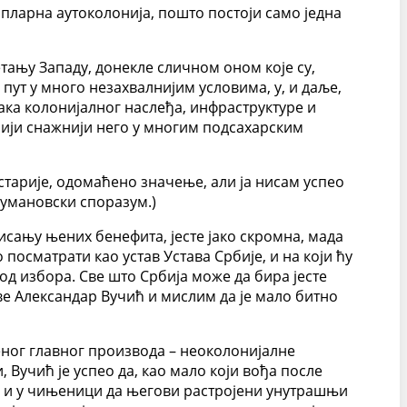
пларна аутоколонија, пошто постоји само једна
ању Западу, донекле сличном оном које су,
пут у много незахвалнијим условима, у, и даље,
ака колонијалног наслеђа, инфраструктуре и
бији снажнији него у многим подсахарским
 старије, одомаћено значење, али ја нисам успео
Кумановски споразум.)
исању њених бенефита, јесте јако скромна, мада
посматрати као устав Устава Србије, и на који ћу
 од избора. Све што Србија може да бира јесте
е Александар Вучић и мислим да је мало битно
еног главног производа – неоколонијалне
 Вучић је успео да, као мало који вођа после
да и у чињеници да његови растројени унутрашњи