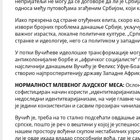
непријатељи не могу да се договоре да ли је Србиј
односа међу путовођама згађеним Србијом, који к
Иако презрена од стране отуђених елита, скоро ко
извори бројних проблема данашње Србије, укључуј
важног израстка, локалне политичке културе. „Српс
странке и идеологије, него са политиком у запад
У потки Вучићеве идеолошке трансформације могу 
антиколонијалне борбе и „афричког социјалисте“ п
најсличнији данашњем Вучићу је Феликс Уфуе-Боањ
створио најпросперитенију државу Западне Африк
НОРМАЛНОСТ МЛЕВЕНОГ ЉУДСКОГ МЕСА:
Ослон
софистициран начин користи „идентитеаријанизам
недоследни идентитеаријанизам, на чије главне чи
је једини конзистентан и сасвим прозиран чинила
Вучић је, треба на то стално подсећати овдашње ак
српске, пошто је реч о вештини у којој је успеш
нашем простору вођени скупом нестабилних узрочн
ли је овде икада владао способнији вођа, где је са