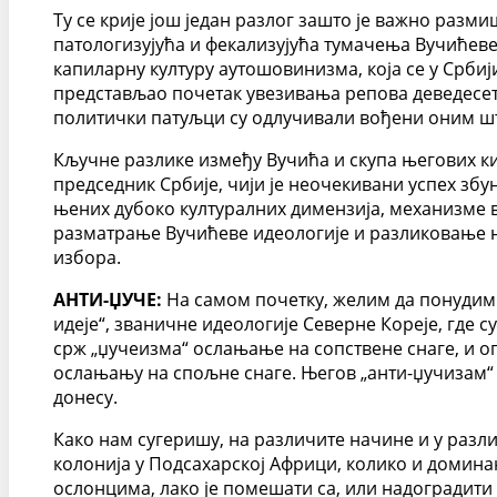
Ту се крије још један разлог зашто је важно разм
патологизујућа и фекализујућа тумачења Вучићеве
капиларну културу аутошовинизма, која се у Србији
представљао почетак увезивања репова деведесети
политички патуљци су одлучивали вођени оним што
Кључне разлике између Вучића и скупа његових кил
председник Србије, чији је неочекивани успех збу
њених дубоко културалних димензија, механизме в
разматрање Вучићеве идеологије и разликовање њ
избора.
АНТИ-ЏУЧЕ:
На самом почетку, желим да понудим 
идеје“, званичне идеологије Северне Кореје, где с
срж „џучеизма“ ослањање на сопствене снаге, и 
ослањању на спољне снаге. Његов „анти-џучизам“ ј
донесу.
Како нам сугеришу, на различите начине и у разли
колонија у Подсахарској Африци, колико и домина
ослонцима, лако је помешати са, или надоградити 