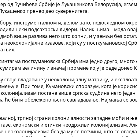
 од Вучићеве Србије је Лукашенкова Белорусија, егзем
 Лукашенко пренео део суверенитета.
ору, инструменталном и, делом зато, недоследном окрет
одили неки подсахарски лидери. Налик њима – мада овај 
адмоћ више разлива него што копни, и у земљи без остат
а неоколонијалне изазове, који су у посткумановској Ср
на њих.
а синтагма посткумановска Србија има једно друго, много
 сумирам величину и значај промене коју је овде донео 
у своје владавине у неоколонијалну матрицу, и експлоат
мењује. При томе, Кумановски споразум, кога је корисно 
еоколонијализам постане више српска судбина него један
ма ће бити обележено њено савладавање. Најмања се зов
хвалној, трпној страни колонијалности западне моћи и њ
 стазе, економски и етички неодрживи колонијализам. Али,
е неоколонијализма без да му се потчини, што се огле