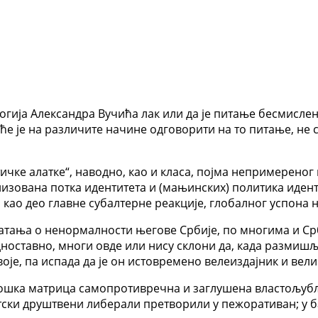
огија Александра Вучића лак или да је питање бесмислено
ће је на различите начине одговорити на то питање, не с
ичке алатке“, наводно, као и класа, појма непримереног 
лизована потка идентитета и (мањинских) политика идент
и као део главне субалтерне реакције, глобалног успона
ватања о ненормалности његове Србије, по многима и Срб
дноставно, многи овде или нису склони да, када размиш
воје, па испада да је он истовремено велеиздајник и вели
ошка матрица самопротивречна и заглушена властољубљ
тски друштвени либерали претворили у пежоративан; у ба