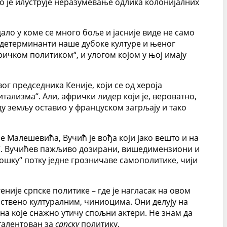
што је илуструје неразумевање одлика колонијалних
ало у коме се много боље и јасније виде не само
 детерминанти наше дубоке културе и њеног
фричком политиком“, и улогом којом у њој имају
г председника Кеније, који се од хероја
тализма“. Али, афрички лидер који је, вероватно,
у земљу оставио у француском загрљају и тако
 Малешевића, Вучић је вођа који јако вешто и на
а“. Вучићев пажљиво дозирани, вишедимензиони и
ошку“ потку једне грозничаве самополитике, чији
еније српске политике – где је нагласак на овом
нствено културалним, чиниоцима. Они делују на
а које снажно утичу спољни актери. Не знам да
 талентован за
српску
политику.