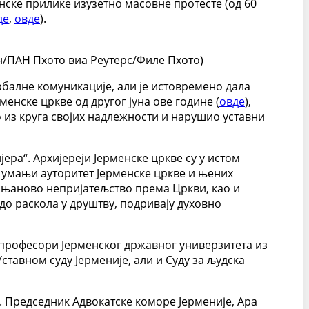
нске прилике изузетно масовне протесте (од 60
де
,
овде
).
н/ПАН Пхото виа Реутерс/Филе Пхото)
рбалне комуникације, али је истовремено дала
енске цркве од другог јуна ове године (
овде
),
 из круга својих надлежности и нарушио уставни
ра“. Архијереји Јерменске цркве су у истом
 умањи ауторитет Јерменске цркве и њених
шињаново непријатељство према Цркви, као и
до раскола у друштву, подривају духовно
 професори Јерменског државног универзитета из
тавном суду Јерменије, али и Суду за људска
 Председник Адвокатске коморе Јерменије, Ара