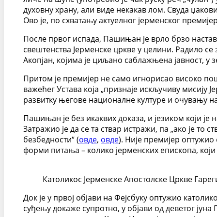
духовну храну, али виде некакав лом. Свуда џакови
Ово је, по схватању актуелног јерменског премијер
После првог испада, Пашињан је врло брзо настав
свештенства Јерменске цркве у целини. Радило се 
Акопјан, којима је циљано саблажњена јавност, у з
Притом је премијер не само игнорисао високо по
важећег Устава која „признаје искључиву мисију Ј
развитку његове националне културе и очувању на
Пашињан је без икаквих доказа, и језиком који је
Затражио је да се та ствар истражи, па „ако је то
безбедности“ (
овде
,
овде
). Није премијер оптужио
форми питања – колико јерменских епископа, који 
Католикос Јерменске Апостолске Цркве Гарег
Док је у првој објави на Фејсбуку оптужио католи
суђењу докаже супротно, у објави од деветог јуна