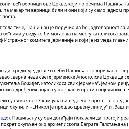
копи, већ верници ове Цркве, који по речима Пашињана „
, па макар ти верници били и они који су само једном пр
 поста.
 тела тиче, Пашињан је поручио да ће „одговорност за 
већ има у виду ко би могао да на месту католикоса заме
еф Истражног комитета Јерменије и који је изгледа глав
но дискредитује, дотле о себи Пашињан говори као о „ве
позвао „верна чеда свете Јерменске Апостолске Цркве да с
житеља Божијег, католикоса свих Јермена“. Једном речј
против одређених појава у њој, као и против појединих ње
ли су одмах почетком јуна вишедневне протесте пред зг
ници окупили – „Никол је прешао црвену линију“ и „Зашт
овде
), Пашињану су ови догађаји показали да постоји ре
покрет окупљен око архиепископа Баграта Галстањана (