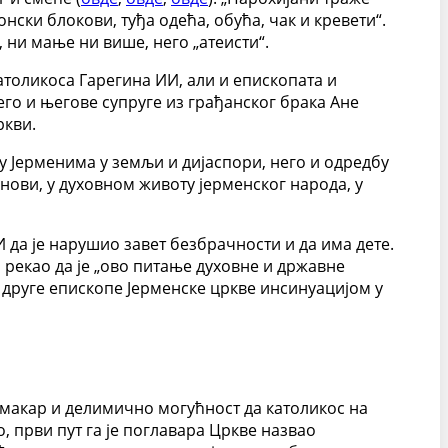
нски блокови, туђа одећа, обућа, чак и кревети“.
, ни мање ни више, него „атеисти“.
атоликоса Гарегина ИИ, али и епископата и
его и његове супруге из грађанског брака Ане
ркви.
 Јерменима у земљи и дијаспори, него и одредбу
анови, у духовном животу јерменског народа, у
 да је нарушио завет безбрачности и да има дете.
да рекао да је „ово питање духовне и државне
 друге епископе Јерменске цркве инсинуацијом у
и макар и делимично могућност да католикос на
, први пут га је поглавара Цркве назвао