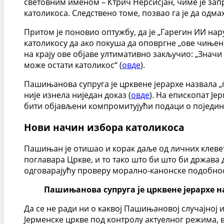
световним именом – Ктрич Нерсисјан, чиме је зап
католикоса. Следствено томе, позвао га је да одм
Притом је поновио оптужбу, да је „Гарегин ИИ нару
католикосу да ако покуша да оповргне „ове чињени
на крају ове објаве ултимативно закључио: „Знач
може остати католикос“ (
овде
).
Пашињанова супруга је црквене јерархе назвала 
није изнела ниједан доказ (
овде
). На епископат Је
бити објављени компромитујући подаци о поједини
Нови начин избора католикоса
Пашињан је отишао и корак даље од личних клевет
поглавара Цркве, и то тако што би што би држава 
одговарајућу проверу морално-канонске подобнос
Пашињанова супруга је црквене јерархе
Да се не ради ни о каквој Пашињановој случајној 
Јерменске цркве под контролу актуелног режима,