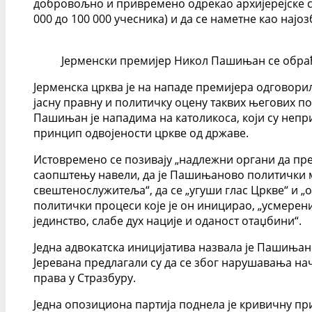
добровољно и привремено одрекао архијерејске сл
000 до 100 000 учесника) и да се наметне као нај
Јерменски премијер Никол Пашињан се обраћ
Јерменска црква је на нападе премијера одговорил
јасну правну и политичку оцену таквих његових по
Пашињан је нападима на католикоса, који су непр
принцип одвојености цркве од државе.
Истовремено се позивају „надлежни органи да прек
саопштењу навели, да је Пашињаново политички м
свештенослужитеља“, да се „угуши глас Цркве“ и „
политички процеси које је он иницирао, „усмерени
јединство, слабе дух нације и оданост отаџбини“.
Једна адвокатска иницијатива назвала је Пашиња
Јеревана предлагали су да се због нарушавања нач
права у Стразбуру.
Једна опозициона партија поднела је кривичну п