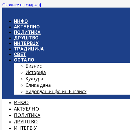
Скочите на садржај
ИНФО
АКТУЕЛНО
ПОЛИТИКА
ДРУШТВО
ИНТЕРВЈУ
ТРАДИЦИЈА
СВЕТ
ОСТАЛО
Бизнис
Историја
Култура
Слика дана
Видовдан.инфо ин Енглисх
ИНФО
АКТУЕЛНО
ПОЛИТИКА
ДРУШТВО
ИНТЕРВЈУ