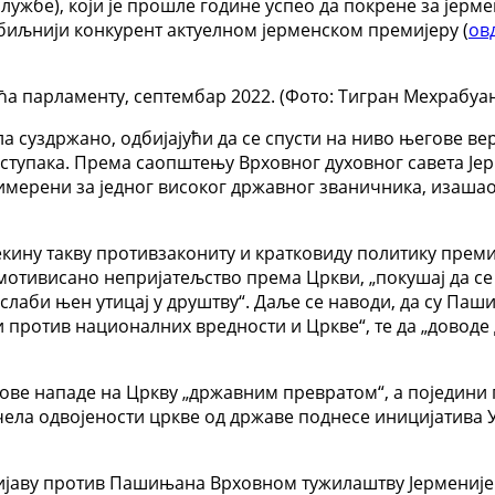
ужбе), који је прошле године успео да покрене за јерме
озбиљнији конкурент актуелном јерменском премијеру (
ов
а парламенту, септембар 2022. (Фото: Тигран Мехрабyа
а суздржано, одбијајући да се спусти на ниво његове ве
ступака. Према саопштењу Врховног духовног савета Јерм
имерени за једног високог државног званичника, изашао
ину такву противзакониту и кратковиду политику премије
отивисано непријатељство према Цркви, „покушај да се
ослаби њен утицај у друштву“. Даље се наводи, да су Па
 против националних вредности и Цркве“, те да „доводе 
нове нападе на Цркву „државним превратом“, а поједини
ела одвојености цркве од државе поднесе иницијатива Ус
ријаву против Пашињана Врховном тужилаштву Јерменије.