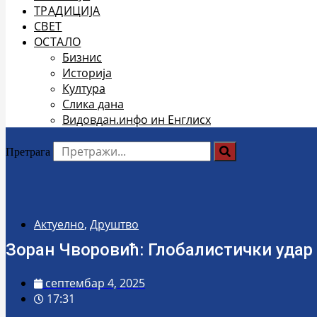
ТРАДИЦИЈА
СВЕТ
ОСТАЛО
Бизнис
Историја
Култура
Слика дана
Видовдан.инфо ин Енглисх
Претрага
Актуелно
,
Друштво
Зоран Чворовић: Глобалистички удар 
септембар 4, 2025
17:31