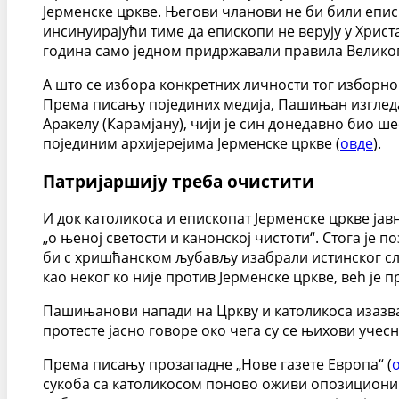
Јерменске цркве. Његови чланови не би били епис
инсинуирајући тиме да епископи не верују у Христа
година само једном придржавали правила Великог
А што се избора конкретних личности тог изборног
Према писању појединих медија, Пашињан изгледа 
Аракелу (Карамјану), чији је син донедавно био ш
појединим архијерејима Јерменске цркве (
овде
).
Патријаршију треба очистити
И док католикоса и епископат Јерменске цркве јав
„о њеној светости и канонској чистоти“. Стога је 
би с хришћанском љубављу изабрали истинског слу
као неког ко није против Јерменске цркве, већ је 
Пашињанови напади на Цркву и католикоса изазва
протесте јасно говоре око чега су се њихови учес
Према писању прозападне „Нове газете Европа“ (
сукоба са католикосом поново оживи опозициони 