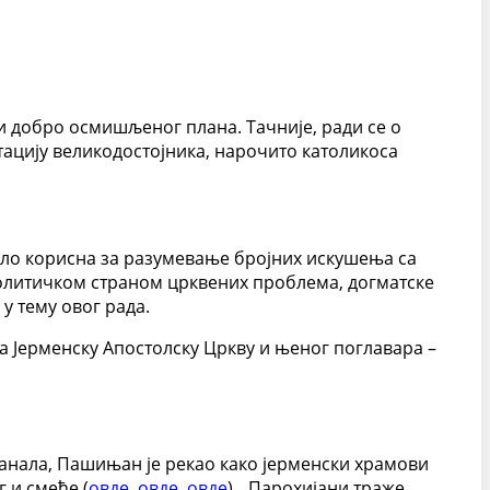
и добро осмишљеног плана. Тачније, ради се о
ацију великодостојника, нарочито католикоса
рло корисна за разумевање бројних искушења са
политичком страном црквених проблема, догматске
у тему овог рада.
 Јерменску Апостолску Цркву и њеног поглавара –
 канала, Пашињан је рекао како јерменски храмови
г и смеће (
овде
,
овде
,
овде
). „Парохијани траже