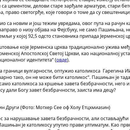
 са цементом, делови старе зарђале арматуре, стари бето
а, право светогрђе, које говори о томе да су свештеници
ио са новим и још тежим увредама, овог пута на рачун к
заправо о низу објава на Фејсбуку, не само Пашињана, н
емљи у којој 92,5 одсто становника припада Јерменској ц
штовање које Јерменска црква традиционално ужива међу
ерменској Апостолској Светој Цркви, као националној уст
ционалног идентитета“ (
овде
).
 на граници вулгарности, оптужио католикоса Гарегина ИИ
 стварно тако, он не може бити католикос“. Пашињан је та
 само католикоса за кршење завета безбрачности, него и
су дали Богу завет безбрачности, заиста има децу?
ин Други (Фото: Мотхер Сее оф Холy Етцхмиаѕин)
кос за нарушавање завета безбрачности, али остављајућ
 Пашињан је католикосу упутио прави ултиматум. Као прво