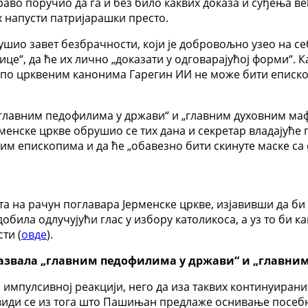
раво поручио да га и без било каквих доказа и суђења в
ах напусти патријарашки престо.
шио завет безбрачности, који је добровољно узео на себе,
це“, да ће их лично „доказати у одговарајућој форми“. К
и по црквеним канонима Гарегин ИИ не може бити еписко
„главним педофилима у држави“ и „главним духовним ма
рменске цркве обрушио се тих дана и секретар владајуће
м епископима и да ће „обавезно бити скинуте маске са с
а на рачун поглавара Јерменске цркве, изјавивши да б
добила одлучујући глас у избору католикоса, а уз то би 
ти (
овде
).
 назвала „главним педофилима у држави“ и „глав
и импулсивној реакцији, него да иза таквих континуирани
 види се из тога што Пашињан предлаже оснивање посебн