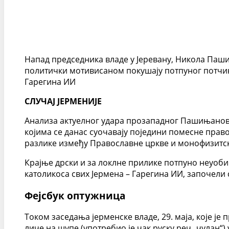
Напад председника владе у Јеревану, Никола Паши
политички мотивисаном покушају потпуног потчињ
Гарегина ИИ
СЛУЧАЈ ЈЕРМЕНИЈЕ
Анализа актуелног удара прозападног Пашињаново
којима се данас суочавају поједини помесне прав
разлике између Православне цркве и монофизитских
Крајње дрски и за локлне прилике потпуно неуоб
католикоса свих Јермена – Гарегина ИИ, започели с
Фејсбук оптужница
Током заседања јерменске владе, 29. маја, које ј
личе на шупе (употребио је чак руску реч „чулан“)