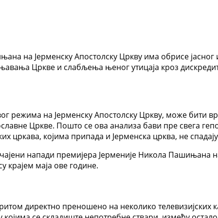
њана на Јерменску Апостолску Цркву има обрисе јасног 
авања Цркве и слабљења њеног утицаја кроз дискредит
г режима на Јерменску Апостолску Цркву, може бити в
ославне Цркве. Пошто се ова анализа бави пре свега ге
 цркава, којима припада и Јерменска црква, не спадају 
ичајени напади премијера Јерменије Никола Пашињана на
у крајем маја ове године.
е притом директно преношено на неколико телевизијских
 у којима се складиште непотребне ствари, између остало