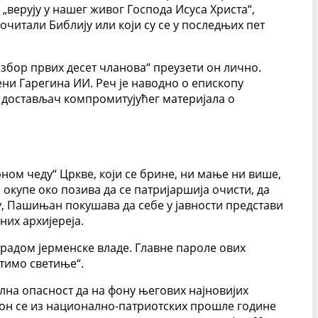
верују у нашег живог Господа Исуса Христа“,
очитали Библију или који су се у последњих пет
избор првих десет чланова“ преузети он лично.
ни Гарегина ИИ. Реч је наводно о епископу
ни достављач компромитујућег материјала о
рном чеду“ Цркве, који се брине, ни мање ни више,
е окупе око позива да се патријаршија очисти, да
у, Пашињан покушава да себе у јавности представи
них архијереја.
радом јерменске владе. Главне пароле ових
итимо светиње“.
ална опасност да на фону његових најновијих
он се из национално-патриотских прошле године