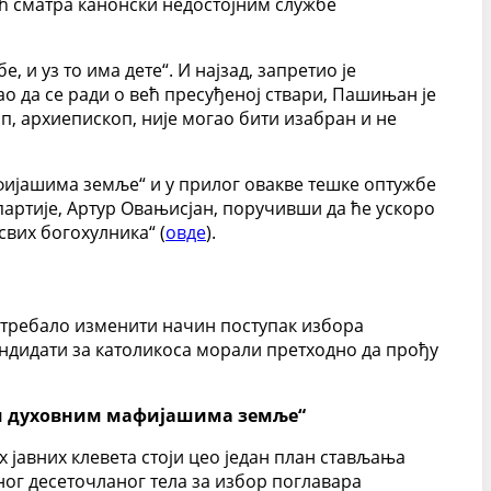
ећ сматра канонски недостојним службе
 и уз то има дете“. И најзад, запретио је
ао да се ради о већ пресуђеној ствари, Пашињан је
п, архиепископ, није могао бити изабран и не
фијашима земље“ и у прилог овакве тешке оптужбе
 партије, Артур Овањисјан, поручивши да ће ускоро
вих богохулника“ (
овде
).
и требало изменити начин поступак избора
кандидати за католикоса морали претходно да прођу
ним духовним мафијашима земље“
х јавних клевета стоји цео један план стављања
ог десеточланог тела за избор поглавара