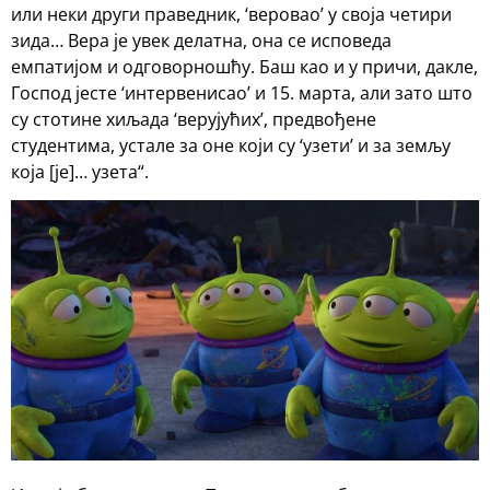
или неки други праведник, ‘веровао’ у своја четири
зида… Вера је увек делатна, она се исповеда
емпатијом и одговорношћу. Баш као и у причи, дакле,
Господ јесте ‘интервенисао’ и 15. марта, али зато што
су стотине хиљада ‘верујућих’, предвођене
студентима, устале за оне који су ‘узети’ и за земљу
која [је]… узета“.