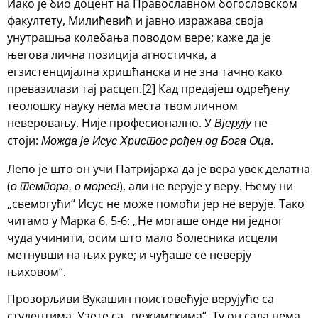
Иако је био доцент на Православном богословском
факултету, Милићевић и јавно изражава своја
унутрашња колебања поводом вере; каже да је
његова лична позиција агностичка, а
егзистенцијална хришћанска и не зна тачно како
превазилази тај расцеп.[2] Кад предајеш одређену
теолошку науку нема места твом личном
неверовању. Није професионално. У
не
Вјерују
стоји:
.
Можда је Исус Христос рођен од Бога Оца
Лепо је што он учи Патријарха да је вера увек делатна
(
), али не верује у веру. Њему ни
о темпора, о морес!
„свемогући“ Исус не може помоћи јер не верује. Тако
читамо у Марка 6, 5-6: „Не могаше онде ни једног
чуда учинити, осим што мало болесника исцели
метнувши на њих руке; и чуђаше се неверју
њиховом“.
Прозорљиви Вукашин поистовећује верујуће са
студентима. Узете са „режимскима“. Ту он сада нема