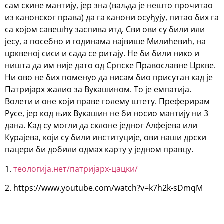
сам скине мантију, јер зна (ваљда је нешто прочитао
из канонског права) да га канони осуђују, питао бих га
са којом савешћу заспива итд. Сви ови су били или
јесу, а посебно и годинама највише Милићевић, на
црквеној сиси и сада се ритају. Не би били нико и
ништа да им није дато од Српске Православне Цркве.
Ни ово не бих поменуо да нисам био присутан кад је
Патријарх жалио за Вукашином. То је емпатија.
Волети и оне који праве голему штету. Преферирам
Русе, јер код њих Вукашин не би носио мантију ни 3
дана. Кад су могли да склоне једног Алфејева или
Курајева, који су били институције, ови наши дрски
пацери би добили одмах карту у једном правцу.
1.
теологија.нет/патријарх-цацки/
2. https://www.youtube.com/watch?v=k7h2k-sDmqM