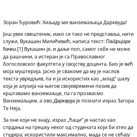
Зоран Ђуровић: Хиљаду ми ванземаљаца Дарквуда!
Још увек свештеник, иако се тако не представља, нити
служи, Вукашин Милићевић, написа текст:
Патријарх
.[1] Вукашин је, и даље поп, самог себе не може
ћачки
да рашчини, а истеран је са Православног
богословског факултета у својству доцента. Био је већ
моја муштерија. Јасно је свакоме да му је наслов
текста увредљив, па и ја искористих као „млад“ шалу
која је алузија на његов својевремени позив да
крштавамо ванземаљце, па га прозвасмо
Ванземаљцем, а ово
је познати израз Загора
Дарквуда
Те Неја.
За оне који не знају, израз „ћаци“ је настао као
спрдања на грешку неког од студената који би хтео да
студира; искористили максимално, мада се не сећају