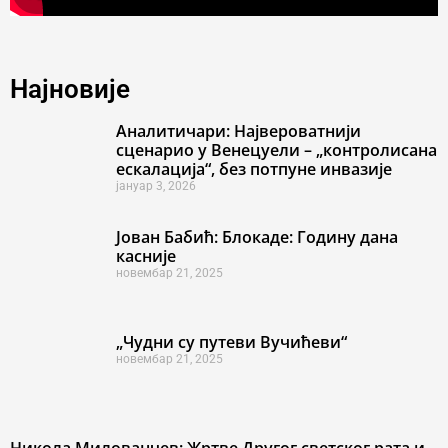
Најновије
Аналитичари: Највероватнији
сценарио у Венецуели – „контролисана
ескалација“, без потпуне инвазије
јануар 3, 2026
Јован Бабић: Блокаде: Годину дана
касније
новембар 21, 2025
„Чудни су путеви Вучићеви“
новембар 21, 2025