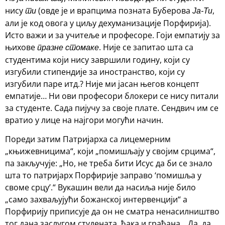
нису
(овде је и врапцима позната Буберова
,
ти
Ја-Ти
али је код овога у циљу дехуманизације Порфирија).
Исто важи и за учитеље и професоре. Гоји емпатију за
њихове
. Није се запитао шта са
празне стомаке
студентима који нису завршили годину, који су
изгубили стипендије за иностранство, који су
изгубили паре итд.? Није ми јасан његов концепт
емпатије… Ни ови професори блокери се нису питали
за студенте. Сада пијучу за своје плате. Сендвич им се
вратио у лице на најгори могући начин.
Пореди затим Патријарха са лицемерним
„књижевницима“, који „помишљају у својим срцима“,
па закључује: „Но, не треба бити Исус да би се знало
шта то патријарх Порфирије заправо ‘помишља у
своме срцу’.“ Вукашин вели да насиља није било
„само захваљујући божанској интервенцији“ а
Порфирију приписује да он не сматра ненасилништво
тог дана заслугом студената, ђака и грађана. „Да, да,