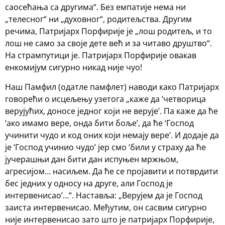
саосећања са другима“. Без емпатије нема ни
„телесног“ ни „духовног“, родитељства. Другим
речима, Патријарх Порфирије је „лош родитељ, и то
лош не само за своје дете већ и за читаво друштво“.
На стрампутици је. Патријарх Порфирије овакав
енкомијум сигурно никад није чуо!
Наш Памфил (одатле памфлет) наводи како Патријарх
говорећи о исцељењу узетога „каже да ‘четворица
верујућих, доносе једног који не верује’. Па каже да ће
‘ако имамо вере, онда бити боље’, да ће ‘Господ
учинити чудо и код оних који немају вере’. И додаје да
је ‘Господ учинио чудо’ јер смо ‘били у страху да ће
јучерашњи дан бити дан испуњен мржњом,
агресијом… насиљем. Да ће се пројавити и потврдити
бес једних у односу на друге, али Господ је
интервенисао’…“. Наставља: „Верујем да је Господ
заиста интервенисао. Међутим, он сасвим сигурно
није интервенисао зато што је патријарх Порфирије,