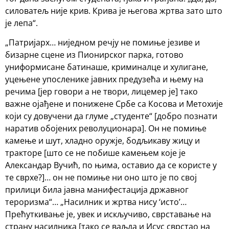
силоватељ није крив. Крива је његова жртва зато што
је лепа“.
„Патријарх… ниједном речју не помиње језиве и
бизарне сцене из Пионирског парка, готово
униформисане батинаше, криминалце и хулигане,
уцењене упосленике јавних предузећа и њему на
речима [јер говори а не твори, лицемер је] тако
важне ојађене и понижене Србе са Косова и Метохије
који су довучени да глуме „студенте“ [добро познати
наратив обојених револуционара]. Он не помиње
камење и шут, хладно оружје, бодљикаву жицу и
тракторе [што се не побише камењем које је
Александар Вучић, по њима, оставио да се користе у
те сврхе?]… он не помиње ни оно што је по свој
прилици била јавна манифестација државног
тероризма“… „Насилник и жртва нису ‘исто’…
Прећуткивање је, увек и искључиво, сврставање на
страну насилника [тако се ваљда и Исус сврстао на