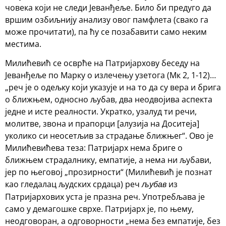
човека који не следи Јеванђеље. Било би предуго да
вршим озбиљнију анализу овог памфлета (свако га
може прочитати), па ћу се позабавити само неким
местима.
Милићевић се осврће на Патријархову беседу на
Јеванђеље по Марку о излечењу узетога (Мк 2, 1-12)…
„реч је о одељку који указује и на то да су вера и брига
о ближњем, односно љубав, два неодвојива аспекта
једне и исте реалности. Укратко, узалуд ти речи,
молитве, звона и прапорци [алузија на Доситеја]
уколико си неосетљив за страдање ближњег“. Ово је
Милићевићева теза: Патријарх нема бриге о
ближњем страдалнику, емпатије, а нема ни љубави,
јер по његовој „прозирности“ (Милићевић је познат
као гледалац људских срдаца) реч
из
љубав
Патријархових уста је празна реч. Употребљава је
само у демагошке сврхе. Патријарх је, по њему,
неодговоран, а одговорности „нема без емпатије, без