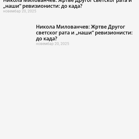
Никола Милованчев: Жртве Другог светског рата и
„наши“ ревизионисти: до када?
новембар 20, 2025
Никола Милованчев: Жртве Другог
светског рата и „наши“ ревизионисти:
до када?
новембар 20, 2025