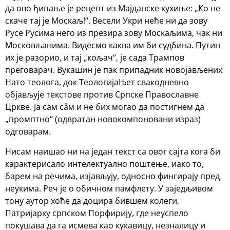
да ово ђипање је рецепт из Мајданске кухиње: „Ко не
скаче тај је Москаљ!“. Весели Укри неће ни да зову
Русе Русима него из презира зову Москаљима, чак ни
Московљанима. Видесмо каква им би судбина. Путин
их је разорио, и тај „кољач“, је сада Трампов
преговарач. Вукашин је пак припадник новојављених
Нато теолога, док ТеологијаЊет свакодневно
објављује текстове против Српске Православне
Цркве. Ја сам сâм и не бих могао да постигнем да
„промптно“ (одвратан новокомпоновани израз)
одговарам.
Нисам наишао ни на један текст са овог сајта кога би
карактерисало интелектуално поштење, иако то,
барем на речима, изјављују, односно фингирају пред
неукима. Реч је о обичном памфлету. У заједљивом
тону аутор хоће да доцира бившем колеги,
Патријарху српском Порфирију, где неуспело
покушава да га исмева као кукавицу, незналицу и