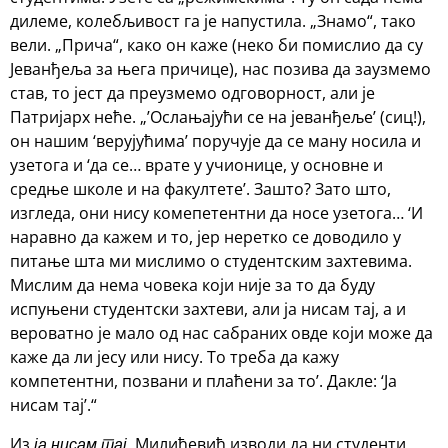
дилеме, колебљивост га је напустила. „Знамо“, тако
вели. „Прича“, како он каже (неко би помислио да су
Јеванђеља за њега причице), нас позива да заузмемо
став, то јест да преузмемо одговорност, али је
Патријарх неће. „’Ослањајући се на јеванђеље’ (сиц!),
он нашим ‘верујућима’ поручује да се ману носила и
узетога и ‘да се… врате у учионице, у основне и
средње школе и на факултете’. Зашто? Зато што,
изгледа, они нису комепетентни да носе узетога… ‘И
наравно да кажем и то, јер неретко се доводило у
питање шта ми мислимо о студентским захтевима.
Мислим да нема човека који није за то да буду
испуњени студентски захтеви, али ја нисам тај, а и
вероватно је мало од нас сабраних овде који може да
каже да ли јесу или нису. То треба да кажу
компетентни, позвани и плаћени за то’. Дакле: ‘Ја
нисам тај’.“
Из
, Милићевић изводи да ни студенти
ја нисам тај