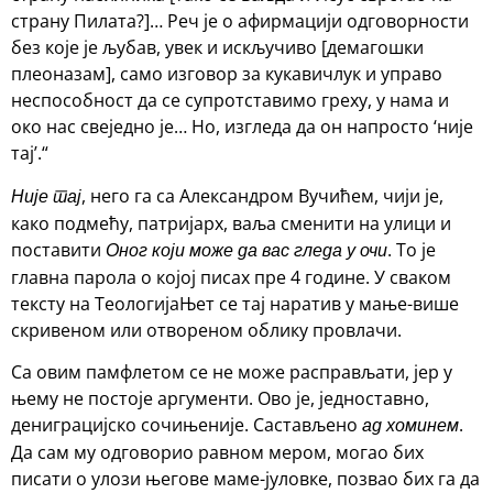
страну Пилата?]… Реч је о афирмацији одговорности
без које је љубав, увек и искључиво [демагошки
плеоназам], само изговор за кукавичлук и управо
неспособност да се супротставимо греху, у нама и
око нас свеједно је… Но, изгледа да он напросто ‘није
тај’.“
, него га са Александром Вучићем, чији је,
Није тај
како подмећу, патријарх, ваља сменити на улици и
поставити
. То је
Оног који може да вас гледа у очи
главна парола о којој писах пре 4 године. У сваком
тексту на ТеологијаЊет се тај наратив у мање-више
скривеном или отвореном облику провлачи.
Са овим памфлетом се не може расправљати, јер у
њему не постоје аргументи. Ово је, једноставно,
дениграцијско сочињеније. Састављено
.
ад хоминем
Да сам му одговорио равном мером, могао бих
писати о улози његове маме-јуловке, позвао бих га да