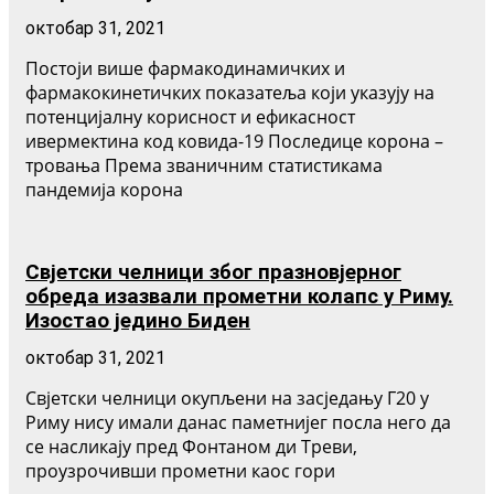
октобар 31, 2021
Постоји више фармакодинамичких и
фармакокинетичких показатеља који указују на
потенцијалну корисност и ефикасност
ивермектина код ковида-19 Последице корона –
тровања Према званичним статистикама
пандемија корона
Свјетски челници због празновјерног
обреда изазвали прометни колапс у Риму.
Изостао једино Биден
октобар 31, 2021
Свјетски челници окупљени на засједању Г20 у
Риму нису имали данас паметнијег посла него да
се насликају пред Фонтаном ди Треви,
проузрочивши прометни каос гори