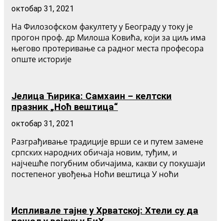
октобар 31, 2021
На Филозофском факултету у Београду у току је
прогон проф. др Милоша Ковића, који за циљ има
његово протеривање са радног места професора
опште историје
Јелица Ћирика: Самхаин – келтски
празник „Ноћ вештица“
октобар 31, 2021
Разграђивање традиције врши се и путем замене
српских народних обичаја новим, туђим, и
најчешће погубним обичајима, какви су покушаји
постепеног увођења Ноћи вештица У ноћи
Испливале тајне у Хрватској: Хтели су да