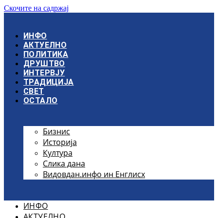
Скочите на садржај
ИНФО
АКТУЕЛНО
ПОЛИТИКА
ДРУШТВО
ИНТЕРВЈУ
ТРАДИЦИЈА
СВЕТ
ОСТАЛО
Бизнис
Историја
Култура
Слика дана
Видовдан.инфо ин Енглисх
ИНФО
АКТУЕЛНО