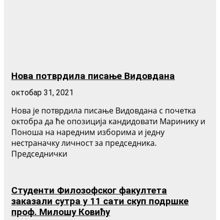
Нова потврдила писање Видовдана
октобар 31, 2021
Нова је потврдила писање Видовдана с почетка
октобра да ће опозиција кандидовати Маринику и
Поноша на наредним изборима и једну
нестраначку личност за председника.
Председнички
Студенти Филозофског факултета
заказали сутра у 11 сати скуп подршке
проф. Милошу Ковићу