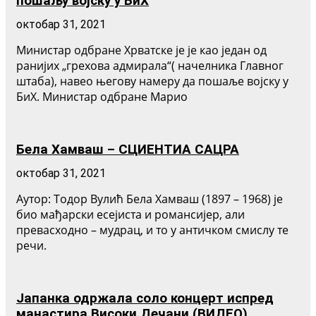
пошаљу војску у БиХ
октобар 31, 2021
Министар одбране Хрватске је је као један од
ранијих „грехова адмирала“( начелника Главног
штаба), навео његову намеру да пошаље војску у
БиХ. Министар одбране Марио
Бела Хамваш – СЦИЕНТИА САЦРА
октобар 31, 2021
Аутор: Тодор Вулић Бела Хамваш (1897 – 1968) је
био мађарски есејиста и романсијер, али
превасходно – мудрац, и то у античком смислу те
речи.
Јапанка одржала соло концерт испред
манастира Високи Дечани (ВИДЕО)