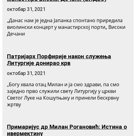
октобар 31, 2021
„Данас нам је једна Јапанка спонтано приредила
виолински концерт у манастирској порти„ Високи
Дечани
Патријарх Порфирије након служења
Литургије донирао крв
октобар 31, 2021
„Богу хвала отац Милан и ја смо здрави, па смо
заједно прво служили свету Литургију у цркви
Светог Луке на Кошутњаку и принели бескрвну
жртву
Примаријус др Милан Рогановић: Истина о
ивермектину