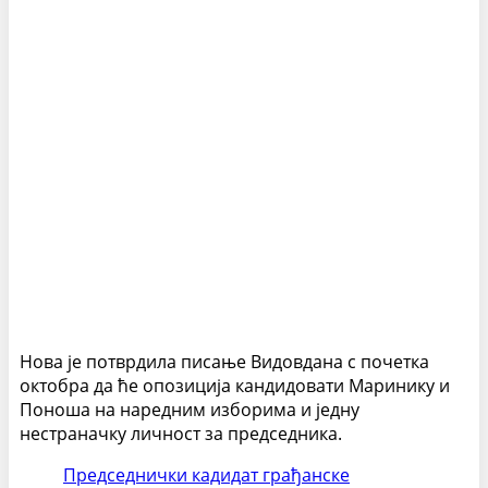
Нова је потврдила писање Видовдана с почетка
октобра да ће опозиција кандидовати Маринику и
Поноша на наредним изборима и једну
нестраначку личност за председника.
Председнички кадидат грађанске