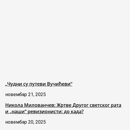
„Чудни су путеви Вучићеви“
новембар 21, 2025
Никола Милованчев: Жртве Другог светског рата
и „наши“ ревизионисти: до када?
новембар 20, 2025