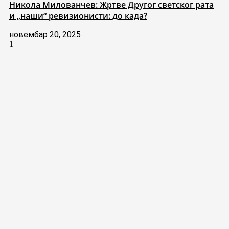
Никола Милованчев: Жртве Другог светског рата
и „наши“ ревизионисти: до када?
новембар 20, 2025