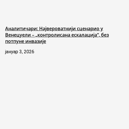
Аналитичари: Највероватнији сценарио у
Венецуели – „контролисана ескалација“, без
потпуне инвазије
јануар 3, 2026