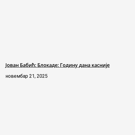
Јован Бабић: Блокаде: Годину дана касније
новембар 21, 2025