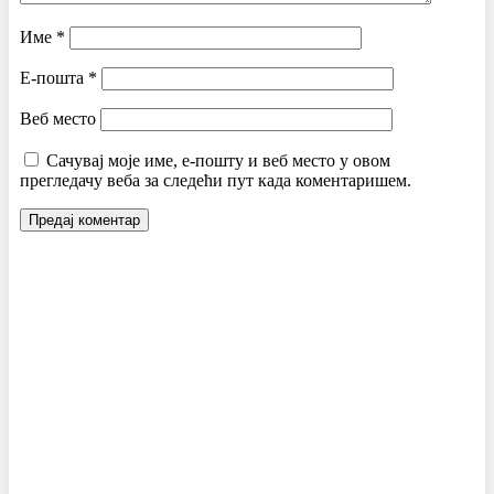
Име
*
Е-пошта
*
Веб место
Сачувај моје име, е-пошту и веб место у овом
прегледачу веба за следећи пут када коментаришем.