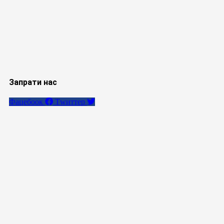
Запрати нас
Фацебоок
Тwиттер