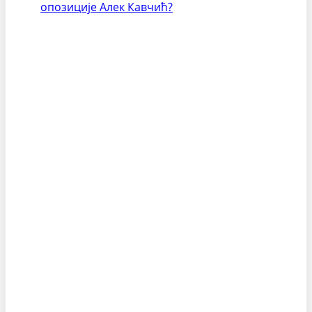
опозиције Алек Кавчић?