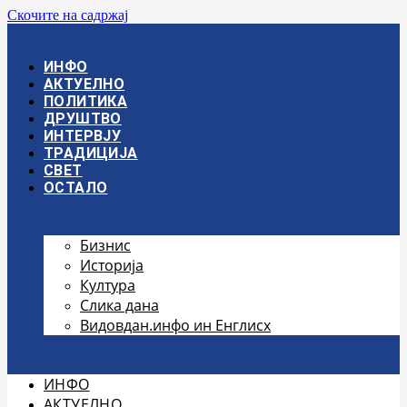
Скочите на садржај
ИНФО
АКТУЕЛНО
ПОЛИТИКА
ДРУШТВО
ИНТЕРВЈУ
ТРАДИЦИЈА
СВЕТ
ОСТАЛО
Бизнис
Историја
Култура
Слика дана
Видовдан.инфо ин Енглисх
ИНФО
АКТУЕЛНО