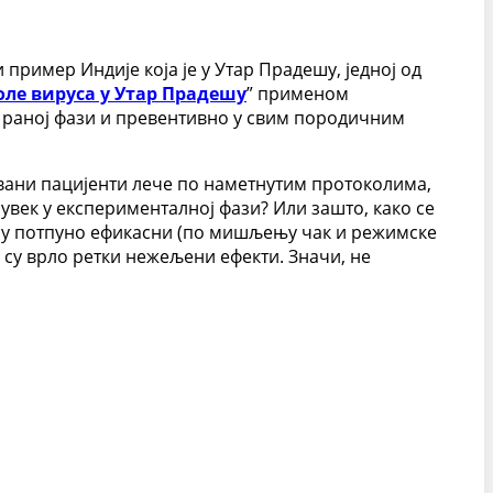
 пример Индије која је у Утар Прадешу, једној од
ле вируса у Утар Прадешу
” применом
у раној фази и превентивно у свим породичним
вани пацијенти лече по наметнутим протоколима,
увек у експерименталној фази? Или зашто, како се
ису потпуно ефикасни (по мишљењу чак и режимске
 су врло ретки нежељени ефекти. Значи, не