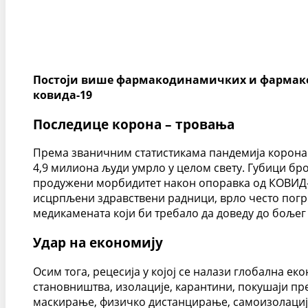
Постоји више фармакодинамичких и фармакок
ковида-19
Последице корона – тровања
Према званичним статистикама пандемија корона в
4,9 милиона људи умрло у целом свету. Губици бр
продужени морбидитет након опоравка од КОВИД-1
исцрпљени здравствени радници, врло често пог
медикамената који би требало да доведу до боље
Удар на економију
Осим тога, рецесија у којој се налази глобална 
становништва, изолације, карантини, покушаји п
маскирање, физичко дистанцирање, самоизолација