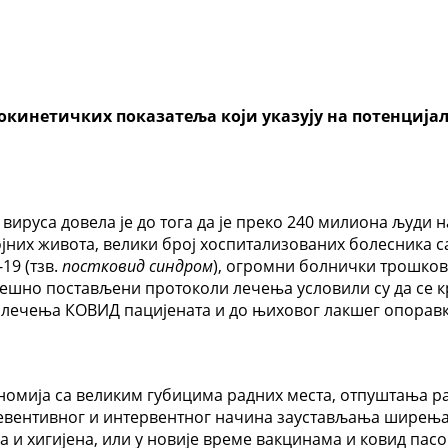
инетичких показатеља који указују на потенцијал
ируса довела је до тога да је преко 240 милиона људи 
ојних живота, велики број хоспитализованих болесника 
9 (тзв.
постковид синдром
), огромни болнички трошков
решно постављени протоколи лечења условили су да се 
г лечења КОВИД пацијената и до њиховог лакшег опоравк
економија са великим губицима радних места, отпуштања
ревентивног и интервентног начина заустављања ширења 
 и хигијена, или у новије време вакцинама и ковид пас