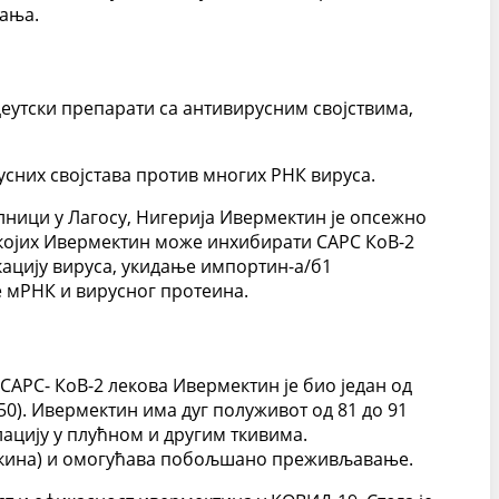
вања.
цеутски препарати са антивирусним својствима,
русних својстава против многих РНК вируса.
олници у Лагосу, Нигерија Ивермектин је опсежно
којих Ивермектин може инхибирати САРС КоВ-2
кацију вируса, укидање импортин-а/б1
е мРНК и вирусног протеина.
САРС- КоВ-2 лекова Ивермектин је био један од
50). Ивермектин има дуг полуживот од 81 до 91
ацију у плућном и другим ткивима.
укина) и омогућава побољшано преживљавање.