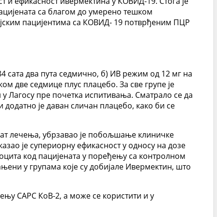
 и ефикасност ивермектина у КОВИД-19. Стога је
пацијената са благом до умерено тешком
јским пацијентима са КОВИД- 19 потврђеним ПЦР
4 сата два пута седмично, б) ИВ режим од 12 мг на
ом две седмице плус плацебо. За све групе је
 у Лагосу пре почетка испитивања. Сматрало се да
 додатно је даван сличан плацебо, како би се
кат лечења, убрзавао је побољшање клиничке
казао је супериорну ефикасност у односу на дозе
боцита код пацијената у поређењу са контролном
њени у групама које су добијале Ивермектин, што
њу САРС КоВ-2, а може се користити и у