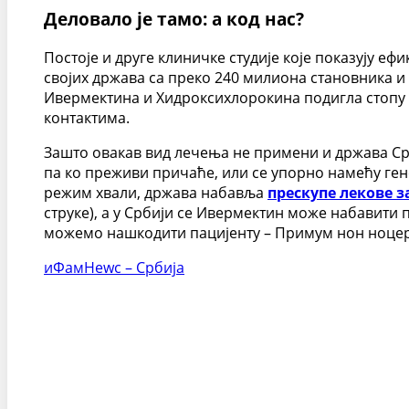
Деловало је тамо: а код нас?
Постоје и друге клиничке студије које показују еф
својих држава са преко 240 милиона становника и 
Ивермектина и Хидроксихлорокина подигла стопу о
контактима.
Зашто овакав вид лечења не примени и држава Ср
па ко преживи причаће, или се упорно намећу ген
режим хвали, држава набавља
прескупе лекове 
струке), а у Србији се Ивермектин може набавити 
можемо нашкодити пацијенту – Примум нон ноцере
иФамНеwс – Србија