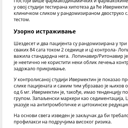
Постоји више фармакодинамичких и фармакокинетич
у овој студији тестирана хипотеза да ће Ивермек
клиничком сликом у рандомизираном двоструко с
тестом.
Узорно истраживање
Шездесет и два пацијента су рандомизирана у три 
сваких 84 сата током 2 седмице и ц) контрола- Ло
важила стандардна нега. Лопинавир/Ритонавир је 
је неетично не користити неки облик лечења конт
задржало прикривање.
У контролисаној студији Ивермектин је показао 
слике пацијената и самим тим убрзавао је њихов о
од 6 мг. Ивермектин је, такође, имао тенденцију
групом. Запаљенски маркери као седиментација, Ц
указује на антитромботичке и цитокинске редукци
На основи свега изведен је закључак да би требал
профилакси на подручјима високог ризика.