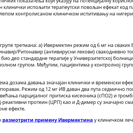
ких показатеља који указују на потенцијалну корисност
тин клинички испољити терапеутски повољан ефекат код 
лепом контролисаном клиничком испитивању на нигери
групе третмана: а) Ивермектин режим од 6 мг на сваких 8
пинавир/Ритонавир (антивирусни лекови) свакодневно ток
био део стандардне терапије у Универзитетској болници
ролном групом. Међутим, пацијентима у контролној групи
према дозама давања значајан клинички и временски ефе
поравак. Режим од 12 мг ИВ даван два пута седмично по
 повећања парцијалног притиска кисеоника (сПО2) и тром
-реактивни протеин (ЦРП) као и Д-димер су значајно сма
оне ефекте.
о
размотрити примену Ивермектина
у клиничком лече