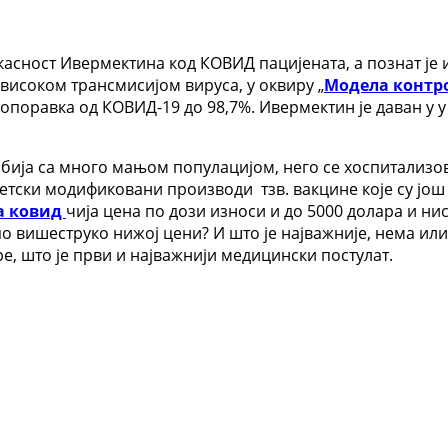
икасност Ивермектина код КОВИД пацијената, а познат је и
високом трансмисијом вируса, у оквиру „
Модела контро
поравка од КОВИД-19 до 98,7%. Ивермектин је даван у 
бија са много мањом популацијом, него се хоспитализо
етски модификовани производи тзв. вакцине које су још 
за ковид
чија цена по дози износи и до 5000 долара и н
по вишеструко нижој цени? И што је најважније, нема или
, што је први и најважнији медицински постулат.