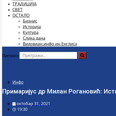
ТРАДИЦИЈА
СВЕТ
ОСТАЛО
Бизнис
Историја
Култура
Слика дана
Видовдан.инфо ин Енглисх
Претрага
Инфо
Примаријус др Милан Рогановић: Ист
октобар 31, 2021
19:30