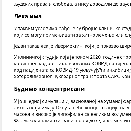
људских права и слобода, а нису доводили до зау
Лека има
У таквим условима рађене су бројне клиничке студ
који се могу примењивати за хитно лечење или сл
Један такав лек је Ивермектин, који је показао ш
У клиничкој студији која је током 2020. године с
коришћен код хоспитализованих КОВИД пацијената
код пацијената са КОВИД-19 укључујући инхибициј
хетеродимерног нуклеарног транспорта САРС-КоВ-
Будимо концентрисани
У још једној симулацији, заснованој на хуманој 
лекова који имају 10 пута веће концентрације од 
часова и високо је липофилан са великим волумен
Фармакодинамички, зависно од дозе, ивермекти