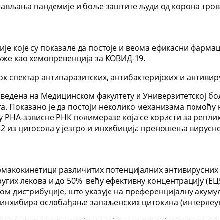
стављања пандемије и боље заштите људи од корона тро
ије које су показале да постоје и веома ефикасни фарма
уже као хемопревенција за КОВИД-19.
ирок спектар антипаразитских, антибактеријских и антиви
проведена на Медицинском факултету и Универзитетској б
. Показано је да постоји неколико механизама помоћу 
у РНА-зависне РНК полимеразе која се користи за репли
2 из цитосола у језгро и инхибиција преношења вирусн
фармакокинетици различитих потенцијалних антивирусних 
других лекова и до 50% већу ефективну концентрацију (ЕЦ
ом дистрибуције, што указује на преференцијалну акумул
н инхибира ослобађање запаљенских цитокина (интерле