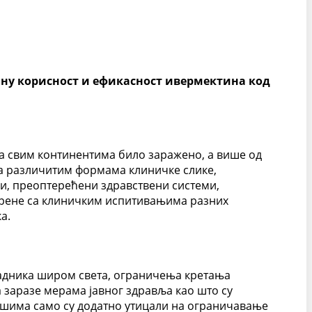
ну корисност и ефикасност ивермектина код
на свим континентима било заражено, а више од
са различитим формама клиничке слике,
и, преоптерећени здравствени системи,
крене са клиничким испитивањима разних
а.
 радника широм света, ограничења кретања
заразе мерама јавног здравља као што су
ошима само су додатно утицали на ограничавање