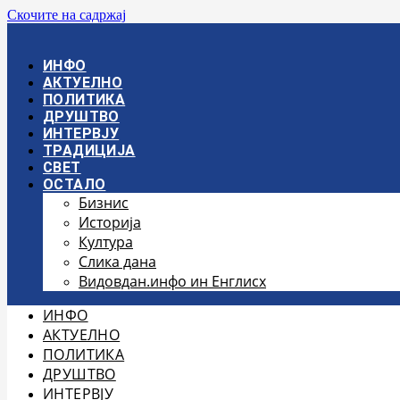
Скочите на садржај
ИНФО
АКТУЕЛНО
ПОЛИТИКА
ДРУШТВО
ИНТЕРВЈУ
ТРАДИЦИЈА
СВЕТ
ОСТАЛО
Бизнис
Историја
Култура
Слика дана
Видовдан.инфо ин Енглисх
ИНФО
АКТУЕЛНО
ПОЛИТИКА
ДРУШТВО
ИНТЕРВЈУ