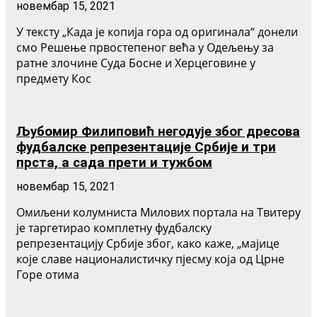
новембар 15, 2021
У тексту „Када је копија гора од оригинала“ донели
смо Решење првостепеног већа у Одељењу за
ратне злочине Суда Босне и Херцеговине у
предмету Кос
Љубомир Филиповић негодује због дресова
фудбалске репрезентације Србије и три
прста, а сада прети и тужбом
новембар 15, 2021
Омиљени колумниста Милових портала на Твитеру
је таргетирао комплетну фудбалску
репрезентацију Србије због, како каже, „мајице
које славе националистичку пјесму која од Црне
Горе отима