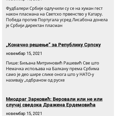
Фудбалери Србије одлучили су се на хуман гест
након пласмана на Светско првенство у Катару.
Победа против Португала усред Лисабона донела
је Србији директан пласман
„Коначно решење“ за Републику Српску
новембар 15, 2021
Пише: Биљана Митриновић Рашевић Све што
Немачка испољава на Балкану према Србима
само је део шире слике онога што у НАТО-у
називају „одбраном од руске
Миодраг Зарковић: Веровали или не или
случај сведока Дражена Ердемовића
новембар 15, 2021