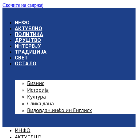
Скочите на садржај
ИНФО
АКТУЕЛНО
ПОЛИТИКА
ДРУШТВО
ИНТЕРВЈУ
ТРАДИЦИЈА
СВЕТ
ОСТАЛО
Бизнис
Историја
Култура
Слика дана
Видовдан.инфо ин Енглисх
ИНФО
АКТУЕЛНО