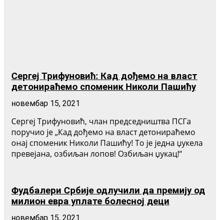
Сергеј Трифуновић: Кад дођемо на власт
детонираћемо споменик Николи Пашићу
новембар 15, 2021
Сергеј Трифуновић, члан председништва ПСГа
поручио је „Кад дођемо на власт детонираћемо
онај споменик Николи Пашићу! То је једна џукела
превејана, озбиљан лопов! Озбиљан џукац!“
Фудбалери Србије одлучили да премију од
милион евра уплате болесној деци
новембар 15, 2021