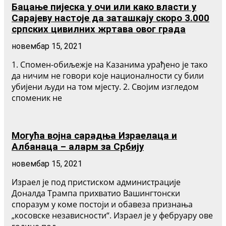
Бацање пијеска у очи или како власти у
Сарајеву настоје да заташкају скоро 3.000
српских цивилних жртава овог града
новембар 15, 2021
1. Спомен-обиљежје на Казанима урађено је тако
да ничим не говори које националности су били
убијени људи на том мјесту. 2. Својим изгледом
споменик не
Могућа војна сарадња Израелаца и
Албанаца – аларм за Србију
новембар 15, 2021
Израел је под пристиском администрације
Доналда Трампа прихватио Вашингтонски
споразум у коме постоји и обавеза признања
„косовске независности“. Израел је у фебруару ове