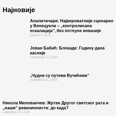
Најновије
Аналитичари: Највероватнији сценарио
у Венецуели – „контролисана
ескалација“, без потпуне инвазије
јануар 3, 2026
Јован Бабић: Блокаде: Годину дана
касније
новембар 21, 2025
„Чудни су путеви Вучићеви“
новембар 21, 2025
Никола Милованчев: Жртве Другог светског рата и
„наши“ ревизионисти: до када?
новембар 20, 2025