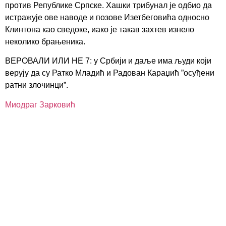
против Републике Српске. Хашки трибунал је одбио да
истражује ове наводе и позове Изетбеговића односно
Клинтона као сведоке, иако је такав захтев изнело
неколико брањеника.
ВЕРОВАЛИ ИЛИ НЕ 7: у Србији и даље има људи који
верују да су Ратко Младић и Радован Караџић ”осуђени
ратни злочинци”.
Миодраг Зарковић