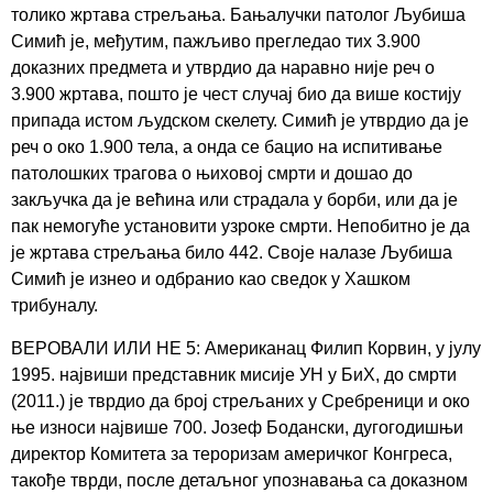
толико жртава стрељања. Бањалучки патолог Љубиша
Симић је, међутим, пажљиво прегледао тих 3.900
доказних предмета и утврдио да наравно није реч о
3.900 жртава, пошто је чест случај био да више костију
припада истом људском скелету. Симић је утврдио да је
реч о око 1.900 тела, а онда се бацио на испитивање
патолошких трагова о њиховој смрти и дошао до
закључка да је већина или страдала у борби, или да је
пак немогуће установити узроке смрти. Непобитно је да
је жртава стрељања било 442. Своје налазе Љубиша
Симић је изнео и одбранио као сведок у Хашком
трибуналу.
ВЕРОВАЛИ ИЛИ НЕ 5: Американац Филип Корвин, у јулу
1995. највиши представник мисије УН у БиХ, до смрти
(2011.) је тврдио да број стрељаних у Сребреници и око
ње износи највише 700. Јозеф Бодански, дугогодишњи
директор Комитета за тероризам америчког Конгреса,
такође тврди, после детаљног упознавања са доказном