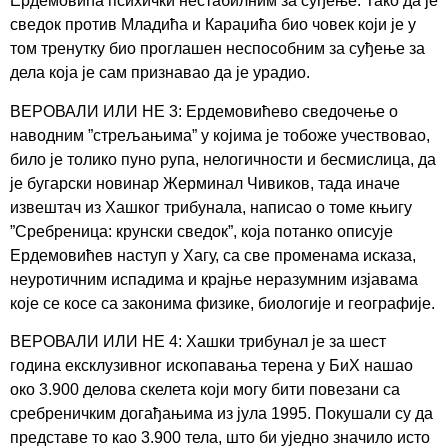
Ердемовића психички нестабилним за суђење. Тако да је
сведок против Младића и Караџића био човек који је у
том тренутку био проглашен неспособним за суђење за
дела која је сам признавао да је урадио.
ВЕРОВАЛИ ИЛИ НЕ 3: Ердемовићево сведочење о
наводним ”стрељањима” у којима је тобоже учествовао,
било је толико пуно рупа, нелогичности и бесмислица, да
је бугарски новинар Жерминал Чивиков, тада иначе
извештач из Хашког трибунала, написао о томе књигу
”Сребреница: крунски сведок”, која потанко описује
Ердемовићев наступ у Хагу, са све променама исказа,
неуротичним испадима и крајње неразумним изјавама
које се косе са законима физике, биологије и географије.
ВЕРОВАЛИ ИЛИ НЕ 4: Хашки трибунал је за шест
година ексклузивног ископавања терена у БиХ нашао
око 3.900 делова скелета који могу бити повезани са
сребреничким догађањима из јула 1995. Покушали су да
представе то као 3.900 тела, што би уједно значило исто