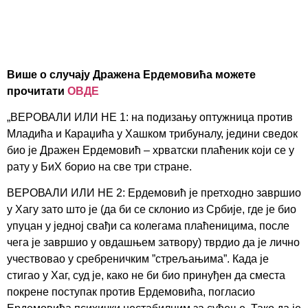
Више о случају Дражена Ердемовића можете
прочитати
ОВДЕ
„ВЕРОВАЛИ ИЛИ НЕ 1: на подизању оптужница против
Младића и Караџића у Хашком трибуналу, једини сведок
био је Дражен Ердемовић – хрватски плаћеник који се у
рату у БиХ борио на све три стране.
ВЕРОВАЛИ ИЛИ НЕ 2: Ердемовић је претходно завршио
у Хагу зато што је (да би се склонио из Србије, где је био
упуцан у једној свађи са колегама плаћеницима, после
чега је завршио у овдашњем затвору) тврдио да је лично
учествовао у сребреничким ”стрељањима”. Када је
стигао у Хаг, суд је, како не би био принуђен да сместа
покрене поступак против Ердемовића, погласио