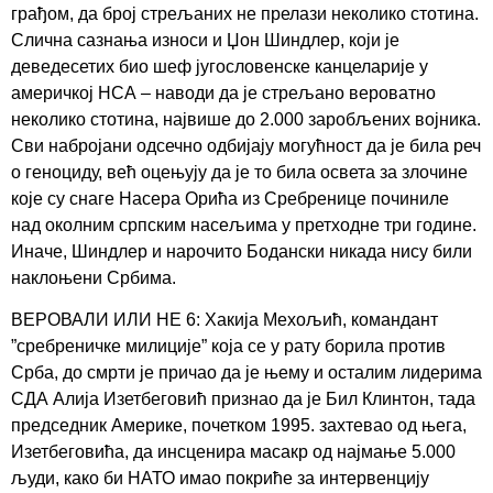
грађом, да број стрељаних не прелази неколико стотина.
Слична сазнања износи и Џон Шиндлер, који је
деведесетих био шеф југословенске канцеларије у
америчкој НСА – наводи да је стрељано вероватно
неколико стотина, највише до 2.000 заробљених војника.
Сви набројани одсечно одбијају могућност да је била реч
о геноциду, већ оцењују да је то била освета за злочине
које су снаге Насера Орића из Сребренице починиле
над околним српским насељима у претходне три године.
Иначе, Шиндлер и нарочито Бодански никада нису били
наклоњени Србима.
ВЕРОВАЛИ ИЛИ НЕ 6: Хакија Мехољић, командант
”сребреничке милиције” која се у рату борила против
Срба, до смрти је причао да је њему и осталим лидерима
СДА Алија Изетбеговић признао да је Бил Клинтон, тада
председник Америке, почетком 1995. захтевао од њега,
Изетбеговића, да инсценира масакр од најмање 5.000
људи, како би НАТО имао покриће за интервенцију