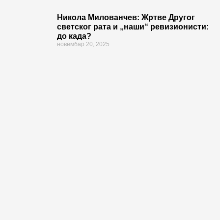
Никола Милованчев: Жртве Другог
светског рата и „наши“ ревизионисти:
до када?
новембар 20, 2025