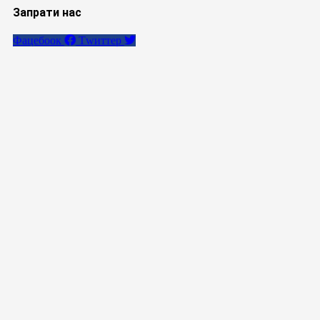
Запрати нас
Фацебоок
Тwиттер