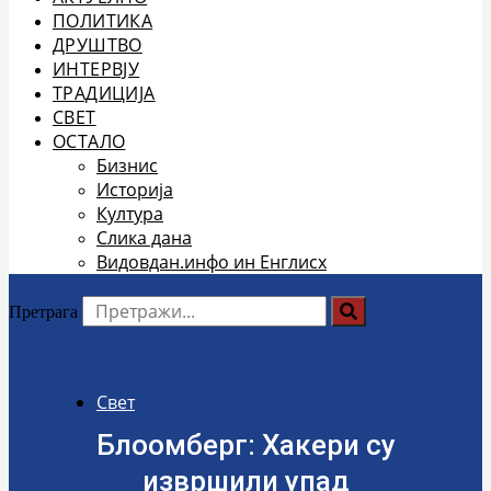
ПОЛИТИКА
ДРУШТВО
ИНТЕРВЈУ
ТРАДИЦИЈА
СВЕТ
ОСТАЛО
Бизнис
Историја
Култура
Слика дана
Видовдан.инфо ин Енглисх
Претрага
Свет
Блоомберг: Хакери су
извршили упад