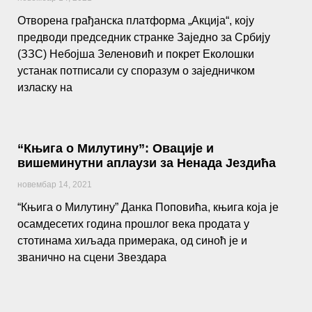
Отворена грађанска платформа „Акција“, коју
предводи председник странке Заједно за Србију
(ЗЗС) Небојша Зеленовић и покрет Еколошки
устанак потписали су споразум о заједничком
изласку на
“Књига о Милутину”: Овације и
вишеминутни аплаузи за Ненада Јездића
новембар 14, 2021
“Књига о Милутину” Данка Поповића, књига која је
осамдесетих година прошлог века продата у
стотинама хиљада примерака, од синоћ је и
званично на сцени Звездара