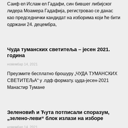
Саиф ел Ислам ел Гадафи, син бившег либијског
лидера Моамера Гадафија, регистровао се данас
као председнички кандидат на изборима који ће бити
одржани 24. децембра,
Чуда туманских светитеља – јесен 2021.
година
новембар 14, 2021
Преузмите бесплатно брошуру „ЧУДА ТУМАНСКИХ
СВЕТИТЕЉА“ у .пдф формату. цуда-јесен-2021
Манастир Тумане
Зеленовић и Ћута потписали споразум,
„зелено-леви“ блок излази на изборе
новембар 14, 2021