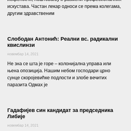
искустава. Частан лекар односи се према колегама,
другим здравственим
Слободан Антонић: Реални вс. радикални
квислинзи
новембар 14, 2021
Не зна се шта је горе – колонијална управа или
њена опозиција. Нашим небом господари црно
сунце скоројевићке подлости и злобе вечитих
паразита Одмах је
Гадафијев син кандидат за председника
Либије
новембар 14, 2021