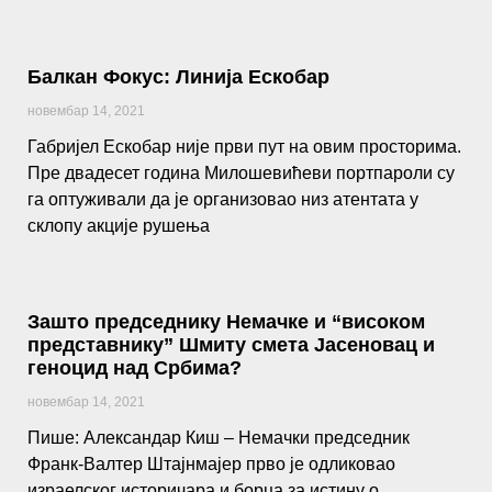
Балкан Фокус: Линија Ескобар
новембар 14, 2021
Габријел Ескобар није први пут на овим просторима.
Пре двадесет година Милошевићеви портпароли су
га оптуживали да је организовао низ атентата у
склопу акције рушења
Зашто председнику Немачке и “високом
представнику” Шмиту смета Јасеновац и
геноцид над Србима?
новембар 14, 2021
Пише: Александар Киш – Немачки председник
Франк-Валтер Штајнмајер прво је одликовао
израелског историчара и борца за истину о