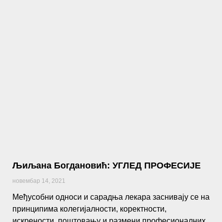
Љиљана Богдановић: УГЛЕД ПРОФЕСИЈЕ
новембар 14, 2021
Међусобни односи и сарадња лекара заснивају се на
принципима колегијалности, коректности,
искрености, поштовању и размени професионалних