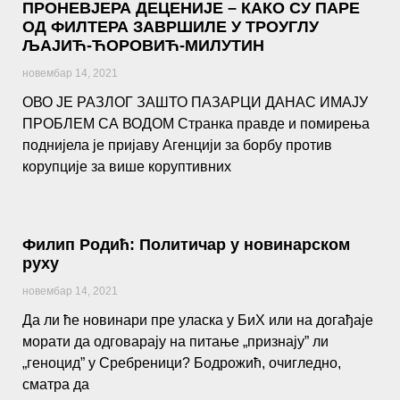
ПРОНЕВЈЕРА ДЕЦЕНИЈЕ – КАКО СУ ПАРЕ
ОД ФИЛТЕРА ЗАВРШИЛЕ У ТРОУГЛУ
ЉАЈИЋ-ЋОРОВИЋ-МИЛУТИН
новембар 14, 2021
ОВО ЈЕ РАЗЛОГ ЗАШТО ПАЗАРЦИ ДАНАС ИМАЈУ
ПРОБЛЕМ СА ВОДОМ Странка правде и помирења
поднијела је пријаву Агенцији за борбу против
корупције за више коруптивних
Филип Родић: Политичар у новинарском
руху
новембар 14, 2021
Да ли ће новинари пре уласка у БиХ или на догађаје
морати да одговарају на питање „признају” ли
„геноцид” у Сребреници? Бодрожић, очигледно,
сматра да