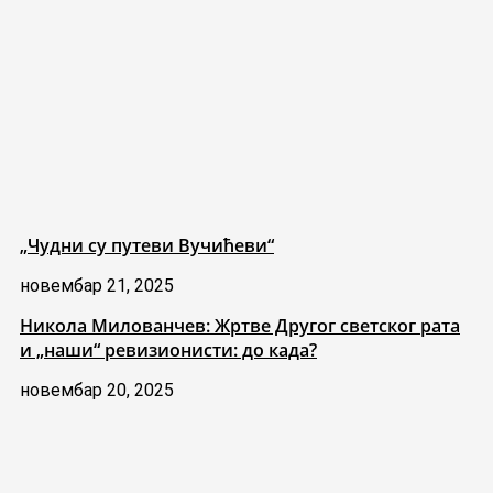
„Чудни су путеви Вучићеви“
новембар 21, 2025
Никола Милованчев: Жртве Другог светског рата
и „наши“ ревизионисти: до када?
новембар 20, 2025