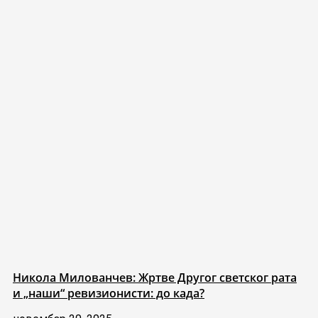
Никола Милованчев: Жртве Другог светског рата
и „наши“ ревизионисти: до када?