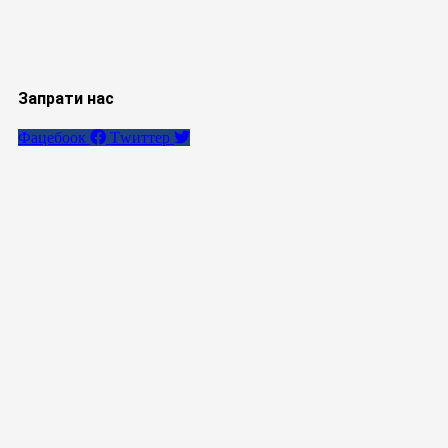
Запрати нас
Фацебоок
Тwиттер