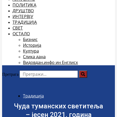
ПОЛИТИКА
ДРУШТВО
ИНТЕРВЈУ
ТРАДИЦИЈА
СВЕТ
ОСТАЛО
Бизнис
Историја
Култура
Слика дана
Видовдан.инфо ин Енглисх
Претрага
Традиција
Чуда туманских светитеља
– јесен 2021. година