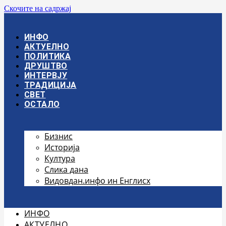
Скочите на садржај
ИНФО
АКТУЕЛНО
ПОЛИТИКА
ДРУШТВО
ИНТЕРВЈУ
ТРАДИЦИЈА
СВЕТ
ОСТАЛО
Бизнис
Историја
Култура
Слика дана
Видовдан.инфо ин Енглисх
ИНФО
АКТУЕЛНО