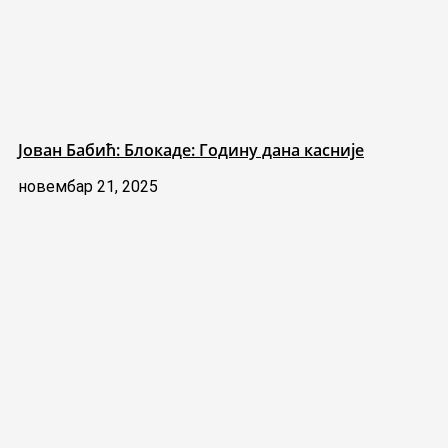
Јован Бабић: Блокаде: Годину дана касније
новембар 21, 2025