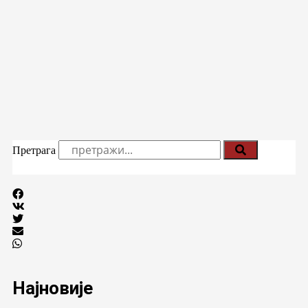
Претрага
Најновије