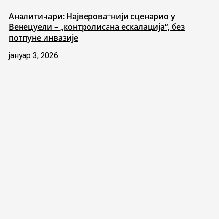
Аналитичари: Највероватнији сценарио у
Венецуели – „контролисана ескалација“, без
потпуне инвазије
јануар 3, 2026