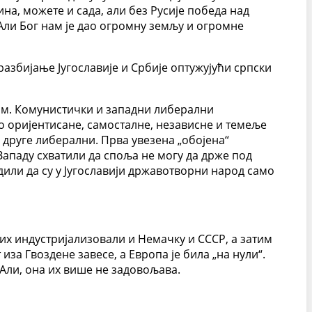
ина, можете и сада, али без Русије победа над
Али Бог нам је дао огромну земљу и огромне
разбијање Југославије и Србије оптужујући српски
ам. Комунистички и западни либерални
о оријентисане, самосталне, независне и темеље
а друге либерални. Прва увезена „обојена“
 Западу схватили да споља не могу да држе под
или да су у Југославији државотворни народ само
тих индустријализовали и Немачку и СССР, а затим
 иза Гвоздене завесе, а Европа је била „на нули“.
 Али, она их више не задовољава.