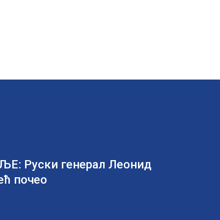
: Руски генерал Леонид
ећ почео