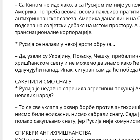
– Са Кином не иде лако, а са Русијом им није успе
Америка. То треба веома, веома пажљиво пратити.
антихришћанског савеза. Америка данас личи на С
подсећа на совјетски дебакл на истом простору. А
транснационалне корпорације.
* Русија се налази у некој врсти обруча…
– Да, узели су Украјину, Пољску, Чешку, прибалти
хришћанском свету и не можемо да знамо како ће с
одлучујући напад. Ипак, сигуран сам да ће победа
САКУПИЛИ СМО СНАГУ
* Русија је недавно спречила агресивни покушај А
невелик народ?
– То се све уклапа у оквир борбе против антихришћ
нисмо били ефикасни, нисмо сабрали снагу. Сада ј
полако сакупљамо снагу, јер Русија није комунист
СПИКЕРИ АНТИХРИШЋАНСТВА
КАО представници глобалистичких сила у јавности