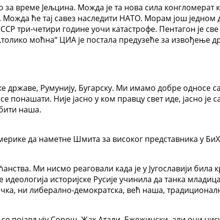
ло за време Јељцина. Можда је та нова сила конгломерат к
 Можда ће тај савез наследити НАТО. Морам још једном 
ССР три-четири године уочи катастрофе. Пентагон је све
 „толико моћна“ ЦИА је постала предузеће за извођење д
чке државе, Румунију, Бугарску. Ми имамо добре односе 
е понашати. Није јасно у ком правцу свет иде, јасно је 
 бити наша.
мерике да наметне Шмита за високог представника у БиХ.
анства. Ми нисмо реаговали када је у Југославији била к
е идеологија историјске Русије учинила да танка младиц
ичка, ни либерално-демократска, већ наша, традиционалн
 се појављују Сорош, Жак Атали, Бжежински, али они ни