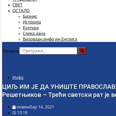
СВЕТ
ОСТАЛО
Бизнис
Историја
Култура
Слика дана
Видовдан.инфо ин Енглисх
Претрага
Инфо
ЦИЉ ИМ ЈЕ ДА УНИШТЕ ПРАВОСЛАВЉЕ
Решетњиков – Трећи светски рат је в
новембар 14, 2021
13:18