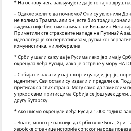
* На основу чега закључујете да је то тајно друшт
– Одакле желите да почнемо? Они су уклонили Дон
не волимо Трампа, али он јесте био традиционалис
људима није био симпатичан ни Бењамин Нетанијаху
Приметили сте страховите нападе на Путина? А заш
идеологија је конзервативизам, руски конзерватив
комунистичка, ни либерална.
* Срби у шали кажу да је Русима лако јер имају Ср
окренула леђа Русији, иако је острвце у мору НАТО 
– Србија се налази у најтежој ситуацији, јер је, п
идентитет. Сви остали су издали и предали се. Под
притисак са свих страна. Могу само да замислим 
упркос свим притисцима Србија се још увек држи. 
другу Бугарску.
* Ако нисмо окренули леђа Русији 1.000 година за
– Знате, много је важније да Срби воле Бога, Христ
херојске странице историје српског народа повеза