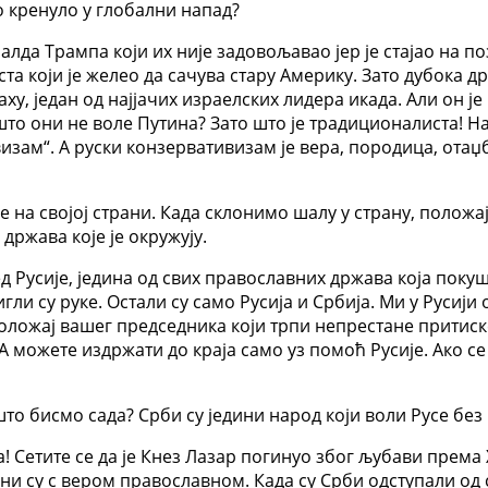
во кренуло у глобални напад?
алда Трампа који их није задовољавао јер је стајао на
та који је желео да сачува стару Америку. Зато дубока д
, један од најјачих израелских лидера икада. Али он ј
то они не воле Путина? Зато што је традиционалиста! Нап
изам“. А руски конзервативизам је вера, породица, отаџб
бе на својој страни. Када склонимо шалу у страну, положа
држава које је окружују.
оред Русије, једина од свих православних држава која пок
игли су руке. Остали су само Русија и Србија. Ми у Русиј
положај вашег председника који трпи непрестане притис
А можете издржати до краја само уз помоћ Русије. Ако с
што бисмо сада? Срби су једини народ који воли Русе б
а! Сетите се да је Кнез Лазар погинуо због љубави према 
ни су с вером православном. Када су Срби одступали од с