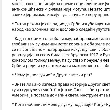
многе важне позиције за време социјалистичке Југо
антихришћанским силама није могућа. Не зато што
залихе јер имамо мисију – да сачувамо веру право
* Титов режим је све радио да Срби изгубе иденти
народ као злочиначки и дословно следећи упутст
– Када говоримо о глобализму, заборављамо или 
глобализам су изданци истог корена и оба желе и
се на сопственом историјском искуству. Сви глоба
револуција на свету била је фебруарска 1917. у Ру
контролом толику земљу, па су ствар преузели ле
Срби и радили су на томе да га максимално ослабе,
* Чему је „послужио“ и Други светски рат?
– Знате ли како изгледа права историја Другог св
су их гурнули у сукоб. Совјетски Савез је био ратн
Америка је постала домаћин света, инструмент за в
* Кога глобалисти желе да узму под своје? Кину? Ру