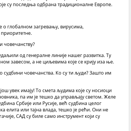
 које су последња одбрана традиционалне Европе.
че о глобалном загревању, вирусима,
у приоритетне.
и човечанству?
удаљили од генералне линије нашег развитка. Ту
ом завесом, а не циљевима које се крију иза ње.
 о судбини човечанства. Ко су ти људи? Зашто им
 још увек имају! То смета људима које су носиоци
новника, па им је тешко да управљају светом. Желе
дбина Србије или Русије, већ судбина целог
а елита или тајна влада, тешко је рећи. Они не
гачије, САД су биле само инструмент који су