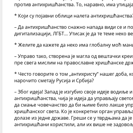
против антихришћанства. То, наравно, има утицаја
* Који су појавни облици налета антихришћанства
– Да антихришћанство снажно напада види се и по 
дигитализацији, ЛГБТ… Утисак је да те теме неко 
* Желите да кажете да неко има глобалну моћ ма
– Управо тако, створена је магла од вештачки кре
пре свега мислим на православне хришћанске држа
* Често говорите о том „антихристу“ нашег доба, 
нарочито сметају Русија и Србија?
– Због идеја! Запад је изгубио своје идеје водиље
антихришћанства, чија је идеја да управљају свет
да смање човечанство да би њиме било лакше упра
хришћанског света. Ко је конкретни орган управљањ
долазе из једне државе. Греши се у тврдњама да је
антихришћани користили, али их више не задовољ