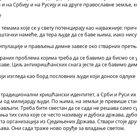
 и на Србију и на Русију и на друге православне земље,
?
темама које се у свету потенцирају као најважније: при
вештачки намеће, да тера људе да се баве њима, иако нис
нипулације и прављења димне завесе око стварних претњ
ираних проблема којима треба да се бавимо да бисмо се 
ве. Циљ антихришћанских снага јесте да се бавимо димн
који изгледа као борд пословних људи који доносе одлуке
 и традиционални хришћански идентитет, а Срби и Руси их
ом од милијарду људи. По њима, на земљи је превише ста
вљати. Треба бити свестан да се сада не решава само су
а тих сила које се често називају и дубока држава, дубок
 та организација из Сједињених Држава. Ствари стоје дру
ава. Они сада траже ново оруђе за владање светом.