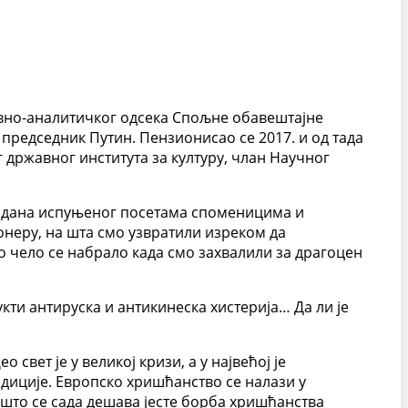
ивно-аналитичког одсека Спољне обавештајне
о председник Путин. Пензионисао се 2017. и од тада
државног института за културу, члан Научног
г дана испуњеног посетама споменицима и
онеру, на шта смо узвратили изреком да
о чело се набрало када смо захвалили за драгоцен
букти антируска и антикинеска хистерија… Да ли је
свет је у великој кризи, а у највећој је
адиције. Европско хришћанство се налази у
 што се сада дешава јесте борба хришћанства