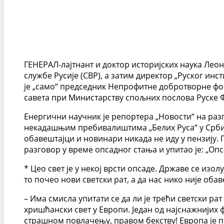
ГЕНЕРАЛ-лајтнант и доктор историјских наука Ле
службе Русије (СВР), а затим директор „Руског инс
је „само“ председник Непрофитне добротворне фон
савета при Министарству спољних послова Руске 
Енергични научник је репортера „Новости“ на ра
некадашњим пребивалиштима „Белих Руса“ у Србији
обавештајци и новинари никада не иду у пензију. 
разговор у време опсадног стања и упитао је: „Опс
* Цео свет је у некој врсти опсаде. Државе се изол
то почео нови светски рат, а да нас нико није обав
– Има смисла упитати се да ли је трећи светски рат
хришћански свет у Европи. Један од најснажнијих 
страшном повлачењу, правом бекству! Европа је п