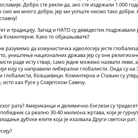
славије. Добро сте рекли да, ако сте издржали 1.000 год
 смо ми много добри, јер ми уопште нисмо тако добри. 
славну!
тет и традицију. Запад и НАТО су деведестих подржавали 
ва Коминтерне. Како то објашњавате?
не разумемо да комунистичка идеологија јесте глобализ
сто, уништење националних држава јер су оне религиозн
листи раде исту ствар, само једне можемо назвати леви, 
сији коју су направили либерални глобалисти. Онда су на
ви глобалисти, бољшевици. Коминтерна и Стаљин су утврд
 исто као Русе у Совјетском Савезу.
етског рата? Американци и делимично Енглези су тридесе
и победник са реално 30-40 милиона жртава, који је гурнут
ладање дубоке елите која је изазвала Други светски рат.
сију?