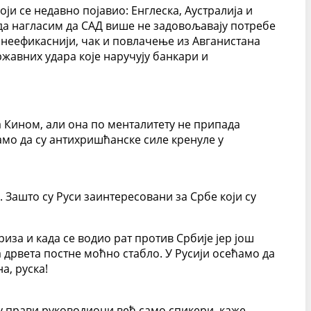
оји се недавно појавио: Енглеска, Аустралија и
да нагласим да САД више не задовољавају потребе
 неефикаснији, чак и повлачење из Авганистана
ржавних удара које наручују банкари и
са Кином, али она по менталитету не припада
само да су антихришћанске силе кренуле у
 Зашто су Руси заинтересовани за Србе који су
риза и када се водио рат против Србије јер још
а дрвета постне моћно стабло. У Русији осећамо да
а, руска!
су прави руководиоци већ само спикери, каже