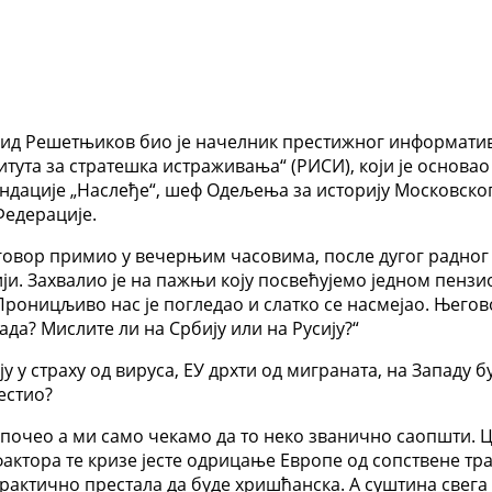
онид Решетњиков био је начелник престижног информат
титута за стратешка истраживања“ (РИСИ), који је основа
дације „Наслеђе“, шеф Одељења за историју Московског 
Федерације.
зговор примио у вечерњим часовима, после дугог радно
. Захвалио је на пажњи коју посвећујемо једном пензи
Проницљиво нас је погледао и слатко се насмејао. Његов
ада? Мислите ли на Србију или на Русију?“
ују у страху од вируса, ЕУ дрхти од миграната, на Западу 
естио?
 почео а ми само чекамо да то неко званично саопшти. Цео 
фактора те кризе јесте одрицање Европе од сопствене тр
рактично престала да буде хришћанска. А суштина свега