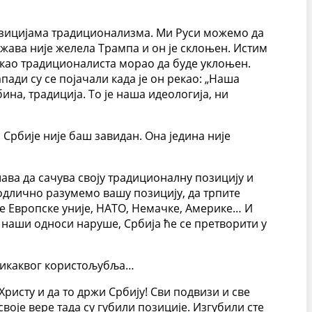
 позицијама традиционализма. Ми Руси можемо да
ржава није желела Трампа и он је склоњен. Истим
е као традиционалиста морао да буде уклоњен.
ади су се појачали када је он рекао: „Наша
ина, традиција. То је наша идеологија, ни
ј Србије није баш завидан. Она једина није
ушава да сачува своју традиционалну позицију и
и одлично разумемо вашу позицију, да трпите
ке Европске уније, НАТО, Немачке, Америке… И
е наши односи наруше, Србија ће се претворити у
ез икаквог користољубља…
Христу и да то држи Србију! Сви подвизи и све
воје вере тада су губили позиције. Изгубили сте