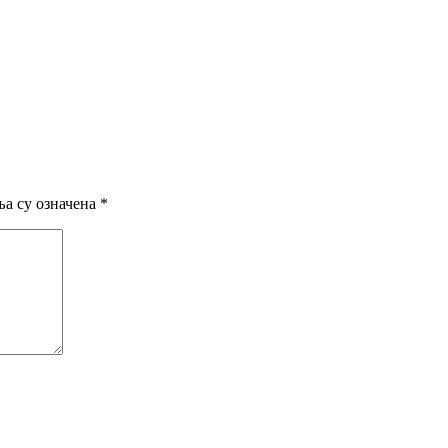
а су означена
*