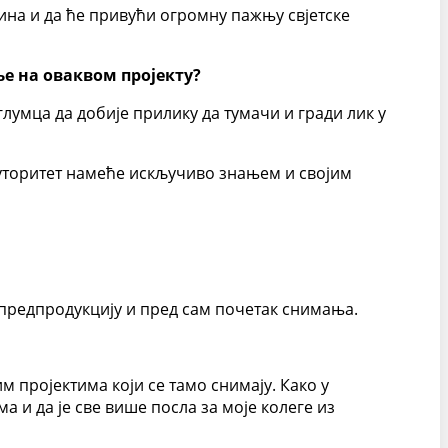
ина и да ће привући огромну пажњу свјетске
ње на оваквом пројекту?
лумца да добије прилику да тумачи и гради лик у
ауторитет намеће искључиво знањем и својим
у предпродукцију и пред сам почетак снимања.
м пројектима који се тамо снимају. Како у
а и да је све више посла за моје колеге из