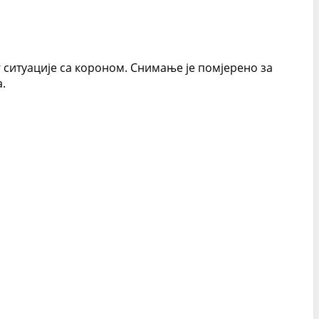
ог ситуације са короном. Снимање је помјерено за
.