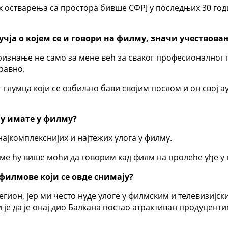
их остварења са простора бивше СФРЈ у последњих 30 год
учја о којем се и говори на филму, значи учествова
ризнање не само за мене већ за сваког професионалног г
аравно.
г глумца који се озбиљно бави својим послом и он свој 
ју имате у филму?
 најкомплекснијих и најтежих улога у филму.
томе ћу више моћи да говорим кад филм на пролеће уђе 
 филмове који се овде снимају?
гион, јер ми често нуде улоге у филмским и телевизијски
је да је онај дио Балкана постао атрактиван продуцентим