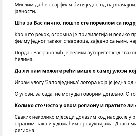
Мислим да ће овај филм бити једно од најзначајн
јавности.
Шта за Вас лично, пошто сте пореклом са подр
Као што рекох, огромна је привилегија и велико п
филму једног таквог ствараоца, заједно са њим, н
Лордан Зафрановић је велики ауторитет код свако
ђелима.
Да ли нам можете рећи више о самој улози ко
Играм улогу ‘Заповједника’ логора која је једна од
О улози, за сада, не могу да говорим детаљно. О 
Колико сте често у овом региону и пратите ли
Сваких неколико мјесеци долазим код нас доле у ре
страним, тако и у домаћим продукцијама. Драго ми 
региона.