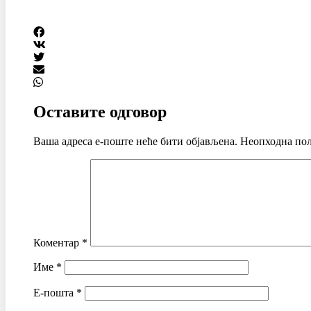
Оставите одговор
Ваша адреса е-поште неће бити објављена.
Неопходна пољ
Коментар
*
Име
*
Е-пошта
*