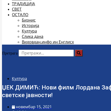
ТРАДИЦИЈА
СВЕТ
ОСТАЛО
Бизнис
Историја
Култура
Слика дана
Видовдан.инфо ин Енглисх
Претрага
Култура
ЏЕК ДИМИЋ: Нови филм Лордана Заф
светске јавности!
новембар 15, 2021