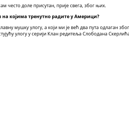
ам често доле присутан, прије свега, због њих.
и на којима тренутно радите у Америци?
главну мушку улогу, а који ми је већ два пута одлаган зб
стујућу улогу у серији Клан редитеља Слободана Скерлића