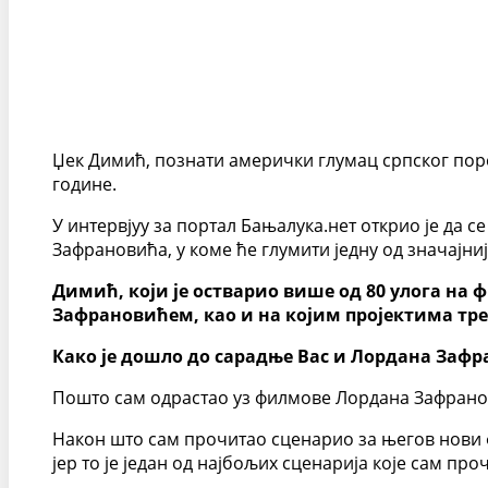
Џек Димић, познати амерички глумац српског поре
године.
У интервјуу за портал Бањалука.нет открио је да 
Зафрановића, у коме ће глумити једну од значајниј
Димић, који је остварио више од 80 улога на 
Зафрановићем, као и на којим пројектима тре
Како је дошло до сарадње Вас и Лордана Заф
Пошто сам одрастао уз филмове Лордана Зафрано
Након што сам прочитао сценарио за његов нови ф
јер то је један од најбољих сценарија које сам проч