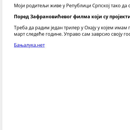
Моји родитељи живе у Републици Српској тако да с
Поред Зафрановићевог филма који су пројект
Треба да радим један трилер у Охају у којем имам 
март следеће године. Управо сам заврсио своју го
Бањалука.нет