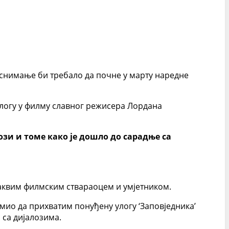
 снимање би требало да почне у марту наредне
 улогу у филму славног режисера Лордана
ози и томе како је дошло до сарадње са
аквим филмским ствараоцем и умјетником.
мио да прихватим понуђену улогу ‘Заповједника’
а са дијалозима.