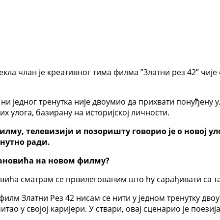
кла члан је креативног тима филма ”Златни рез 42” чије
се ни једног тренутка није двоумио да прихвати понуђену
их улога, базирану на историјској личности.
филму, телевизији и позоришту говорио је о новој ул
нутно ради.
рановића на новом филму?
вића сматрам се првилегованим што ћу сарађивати са т
илм Златни Рез 42 нисам се нити у једном тренутку двоу
итао у својој каријери. У ствари, овај сценарио је поезиј