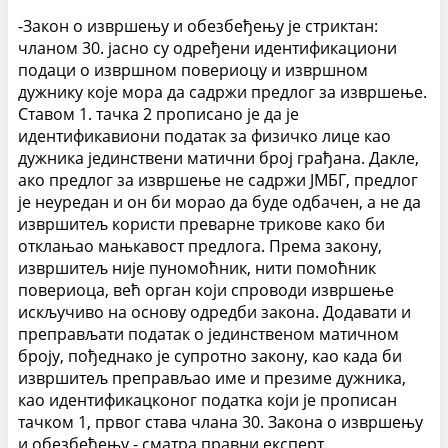
-Закон о извршењу и обезбеђењу је стриктан:
чланом 30. јасно су одређени идентификациони
подаци о извршном повериоцу и извршном
дужнику које мора да садржи предлог за извршење.
Ставом 1. тачка 2 прописано је да је
идентификавиони податак за физичко лице као
дужника јединствени матични број грађана. Дакле,
ако предлог за извршење не садржи ЈМБГ, предлог
је неуредан и он би морао да буде одбачен, а не да
извршитељ користи преварне трикове како би
отклањао мањкавост предлога. Према закону,
извршитељ није пуномоћник, нити помоћник
повериоца, већ орган који спроводи извршење
искључиво на основу одредби закона. Додавати и
преправљати податак о јединственом матичном
броју, пођеднако је супротно закону, као када би
извршитељ преправљао име и презиме дужника,
као идентификацконог податка који је прописан
тачком 1, првог става члана 30. Закона о извршењу
и обезбеђењу.- сматра правни експерт.