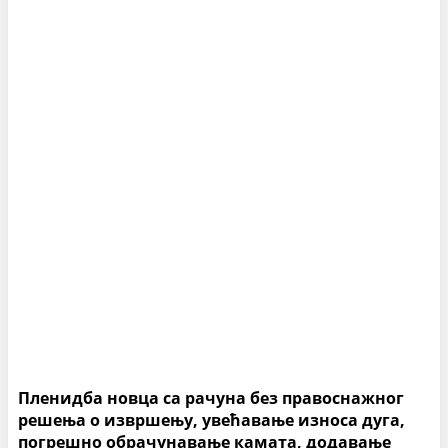
Пленидба новца са рачуна без правоснажног
решења о извршењу, увећавање износа дуга,
погрешно обрачунавање камата, додавање