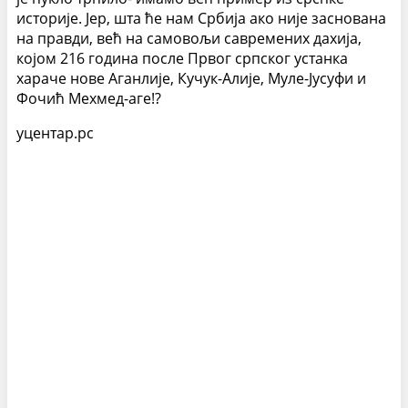
историје. Јер, шта ће нам Србија ако није заснована
на правди, већ на самовољи савремених дахија,
којом 216 година после Првог српског устанка
хараче нове Аганлије, Кучук-Алије, Муле-Јусуфи и
Фочић Мехмед-аге!?
уцентар.рс