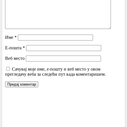
Име
*
Е-пошта
*
Веб место
Сачувај моје име, е-пошту и веб место у овом
прегледачу веба за следећи пут када коментаришем.