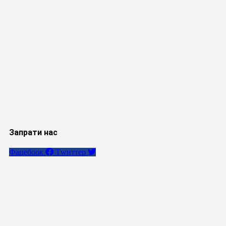
Запрати нас
Фацебоок
Тwиттер