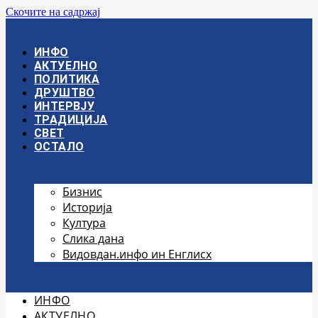
Скочите на садржај
ИНФО
АКТУЕЛНО
ПОЛИТИКА
ДРУШТВО
ИНТЕРВЈУ
ТРАДИЦИЈА
СВЕТ
ОСТАЛО
Бизнис
Историја
Култура
Слика дана
Видовдан.инфо ин Енглисх
ИНФО
АКТУЕЛНО