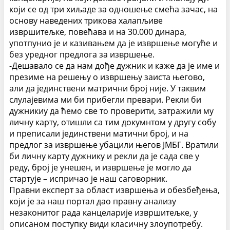
који се од три хиљаде за одношење смећа зачас, на
основу наведених трикова халапљиве
извршитељке, повећава и на 30.000 динара,
употпунио је и казивањем да је извршење могуће и
без уредног предлога за извршење.
-Дешавало се да нам дође дужник и каже да је име и
презиме на решењу о извршењу заиста његово,
али да јединствени матрични број није. У таквим
слулајевима ми би прибегли превари. Рекли би
дужникиу да ћемо све то проверити, затражили му
личну карту, отишли са тим докумнтом у другу собу
и преписали јединствени матични број, и на
предлог за извршење убацили његов ЈМБГ. Вратили
би личну карту дужнику и рекли да је сада све у
реду, број је унешен, и извршење је могло да
стартује – испричао је наш саговорник.
Правни експерт за област извршења и обезбеђења,
који је за наш портал дао правну анализу
незаконитог рада канцеларије извршитељке, у
описаном поступку види класичну злоупотребу.