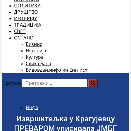
ПОЛИТИКА
ДРУШТВО
ИНТЕРВЈУ
ТРАДИЦИЈА
СВЕТ
ОСТАЛО
Бизнис
Историја
Култура
Слика дана
Видовдан.инфо ин Енглисх
Претрага
Инфо
Извршитељка у Крагујевцу
ПРЕВАРОМ уписивала ЈМБГ