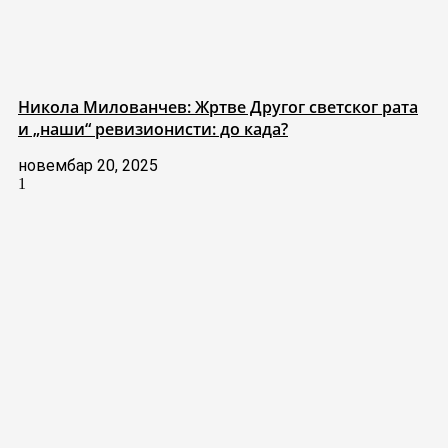
Никола Милованчев: Жртве Другог светског рата
и „наши“ ревизионисти: до када?
новембар 20, 2025