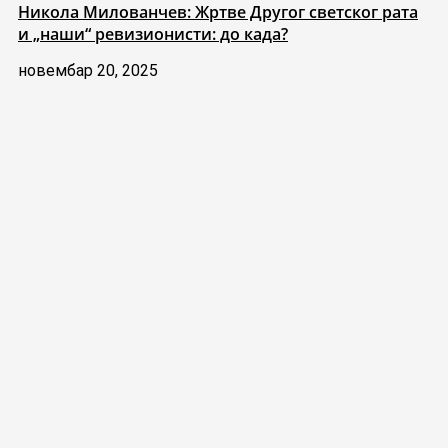
Никола Милованчев: Жртве Другог светског рата
и „наши“ ревизионисти: до када?
новембар 20, 2025