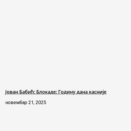
Јован Бабић: Блокаде: Годину дана касније
новембар 21, 2025