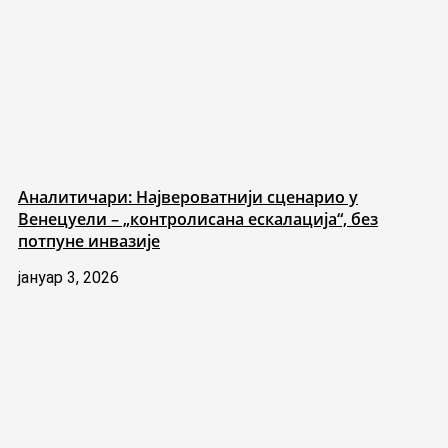
Аналитичари: Највероватнији сценарио у
Венецуели – „контролисана ескалација“, без
потпуне инвазије
јануар 3, 2026