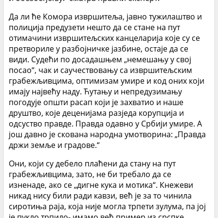
Да ли ће Комора извршитеља, јавно тужилаштво и
полиција предузети нешто да се стане на пут
отимачини извршитељских канцеларија које су се
претвориле у разбојничке јазбине, остаје да се
види. Судећи по досадашњем „немешању у свој
посао“, чак и саучествовању са извршитељским
грабежљивцима, оптимизам умире и код оних који
имају највећу наду. Ћутању и непредузимању
погодује општи расап који је захватио и наше
друштво, које деценијама разједа корупција и
одсуство правде. Правда одавно у Србији умире. А
још давно је скована народна умотворина: „Правда
држи земље и градове.“
Они, који су дебело плаћени да стану на пут
грабежљивцима, зато, не би требало да се
изненаде, ако се „дигне кука и мотика“. Кнежеви
никад нису били ради кавзи, већ је за то чинила
сиротиња раја, која није могла трпети зулума, па јој
је пукло трпило- имамо већ пример из срспке