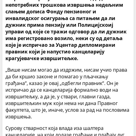
непотребних трошкова извршења недељним
слањем дописа Фонду пензионог и
инвалидског осигурања са питањем да ли
дужник прима пензију или Полицијскоиј
управи од које се тражи одговор да ли дужник
има регистровано возило, неки су од детаља
које је испричао за Уцентар дипломирани
правник који је напустио канцеларију
крагујевачке извршитељке.
„Више нисам могао да издржим, нисам учио права
да би кршио законе и помагао у пљачкању
грађана“, казао је овај „одбегли правник“. Он је
испричао да се канцеларија формално води на
извршитељку, а да је, у ствари, главни газда,
извршитељкин муж који нема ни дана Правног
факултета, што је, иначе, услов за рад на пословима
извршења.
Сурову стварност која влада иза шалтера
канцеларије, на који долазе грађани и плаћају дуг