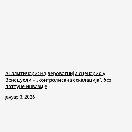
Аналитичари: Највероватнији сценарио у
Венецуели – „контролисана ескалација“, без
потпуне инвазије
јануар 3, 2026