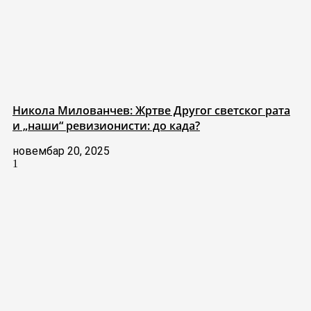
Никола Милованчев: Жртве Другог светског рата
и „наши“ ревизионисти: до када?
новембар 20, 2025