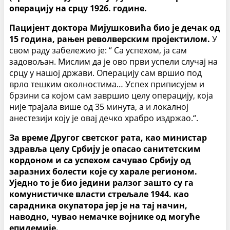
операцију на срцу 1926. године.
Пацијент доктора Мијушковића био је дечак од
15 година, рањен револверским пројектилом.
У
свом раду забележио је: “ Са успехом, ја сам
задовољан. Мислим да је ово први успели случај на
срцу у нашој држави. Операцију сам вршио под
врло тешким околностима… Успех приписујем и
брзини са којом сам завршио целу операцију, која
није трајала више од 35 минута, а и локалној
анестезији коју је овај дечко храбро издржао.“.
За време Другог светског рата, као министар
здравља целу Србију је опасао санитетским
кордоном и са успехом сачувао Србију од
заразних болести које су харале регионом.
Уједно то је био једини ралзог зашто су га
комунистичке власти стрељале 1944. као
сарадника окупатора јер је на тај начин,
наводно, чувао немачке војнике од могуће
епидемије.