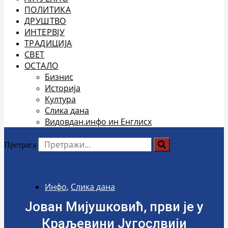
ПОЛИТИКА
ДРУШТВО
ИНТЕРВЈУ
ТРАДИЦИЈА
СВЕТ
ОСТАЛО
Бизнис
Историја
Култура
Слика дана
Видовдан.инфо ин Енглисх
Претрага
Инфо
,
Слика дана
Јован Мијушковић, први је у
Краљевини Југослвији