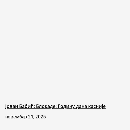
Јован Бабић: Блокаде: Годину дана касније
новембар 21, 2025