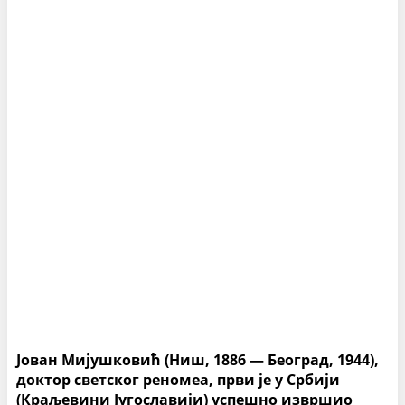
Јован Мијушковић (Ниш, 1886 — Београд, 1944),
доктор светског реномеа, први је у Србији
(Краљевини Југославији) успешно извршио