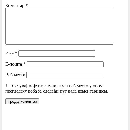
Коментар
*
Име
*
Е-пошта
*
Веб место
Сачувај моје име, е-пошту и веб место у овом
прегледачу веба за следећи пут када коментаришем.