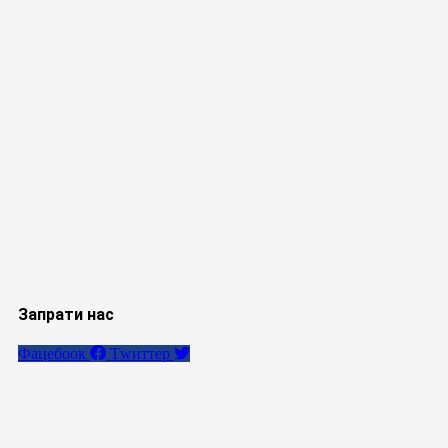
Запрати нас
Фацебоок
Тwиттер