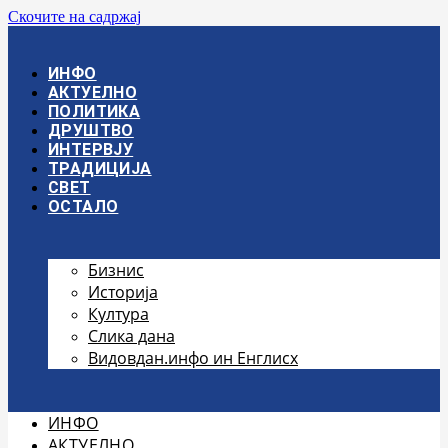
Скочите на садржај
ИНФО
АКТУЕЛНО
ПОЛИТИКА
ДРУШТВО
ИНТЕРВЈУ
ТРАДИЦИЈА
СВЕТ
ОСТАЛО
Бизнис
Историја
Култура
Слика дана
Видовдан.инфо ин Енглисх
ИНФО
АКТУЕЛНО