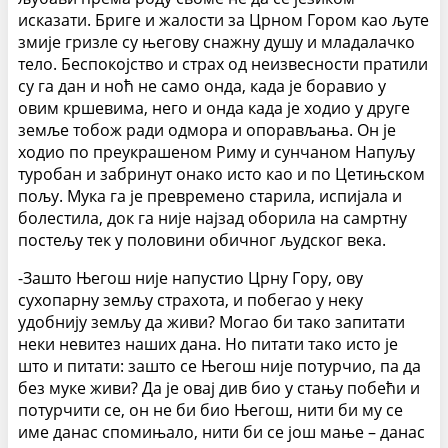
исказати. Бриге и жалости за Црном Гором као љуте
змије гризле су његову снажну душу и младалачко
тело. Беспокојство и страх од неизвесности пратили
су га дан и ноћ не само онда, када је боравио у
овим кршевима, него и онда када је ходио у друге
земље тобож ради одмора и опорављања. Он је
ходио по преукрашеном Риму и сунчаном Напуљу
туробан и забринут онако исто као и по Цетињском
пољу. Мука га је превремено старила, испијала и
болестила, док га није најзад оборила на самртну
постељу тек у половини обичног људског века.
-Зашто Његош није напустио Црну Гору, ову
сухопарну земљу страхота, и побегао у неку
удобнију земљу да живи? Могао би тако запитати
неки невитез наших дана. Но питати тако исто је
што и питати: зашто се Његош није потурчио, па да
без муке живи? Да је овај див био у стању побећи и
потурчити се, он не би био Његош, нити би му се
име данас спомињало, нити би се још мање – данас