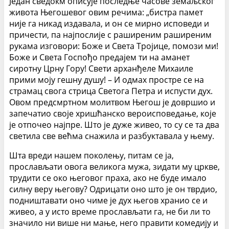
Један сведокм описује последње часове земаљског
живота Његошевог овим речима: „бистра памет
није га никад издавала, и он се мирно исповеди и
причести, па најпослије с раширеним раширеним
рукама изговори: Боже и Света Тројице, помози ми!
Боже и Света Госпођо предајем ти на аманет
сиротну Црну Гору! Свети арханђеле Михаиле
прими моју гешну душу! – И одмах простре се на
страмац свога стрица Светога Петра и испусти дух.
Овом предсмртном молитвом Његош је довршио и
запечатио своје хришћанско вероисповедање, које
је отпочео најпре. Што је дуже живео, то су се та два
светила све већма снажила и разбуктавала у њему.
Шта вреди нашем поколењу, питам се ја,
прослављати овога великога мужа, зидати му цркве,
трудити се око његовог праха, ако не буде имало
силну веру његову? Одрицати оно што је он тврдио,
подништавати оно чиме је дух његов хранио се и
живео, а у исто време прослављати га, не би ли то
значило ни више ни мање, него правити комедију и