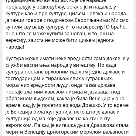
традиционално витештво, које се највише
пројављује у родољубљу, остало је и надаље, у
култури као и пре културе, циљем човека и народа.
Јапанци говоре с подсмехом Европљанима: Ми смо
купили сву вашу културу, и то на вересију! О браћо,
оно што се може купити за новац, и то још на
вересију, заиста не може бити циљем једнога
народа!
Култура може имати неке вредности само докле је у
служби васпитања народа у витештву. Но када
култура постане врховним идолом једне државе и
господарицом и тиранком свих унутрашњих,
моралних вредности људи, онда таква држава
постаје златним кавезом лисица и јазаваца, под
образином људском, каква је била Венеција у оно
време, кад ју је посетио војвода Драшко. У то време
је Венеција била културнија, него што је данас и
културнија од ма које државе на континенту
европском. Па кад је витешка душа Драшкова стала
мерити Венецију црногорским мерилом ваљаности