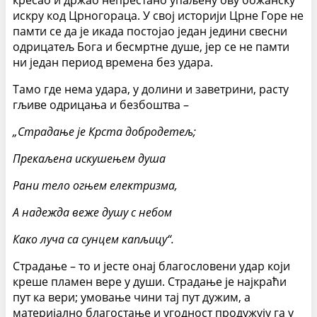
кресао и држао непрестано упаљену ову божанску
искру код Црногораца. У свој историји Црне Горе не
памти се да је икада постојао један једини свесни
одрицатељ Бога и бесмртне душе, јер се не памти
ни један период времена без удара.
Тамо где нема удара, у долини и заветрини, расту
гљиве одрицања и безбоштва –
„Страдање је Крста добродетељ;
Прекаљена искушењем душа
Рани тело огњем електризма,
А надежда веже душу с небом
Како луча са сунцем капљицу“.
Страдање – то и јесте онај благословени удар који
креше пламен вере у души. Страдање је најкраћи
пут ка вери; умовање чини тај пут дужим, а
материјално благостање и угодност продужују га у