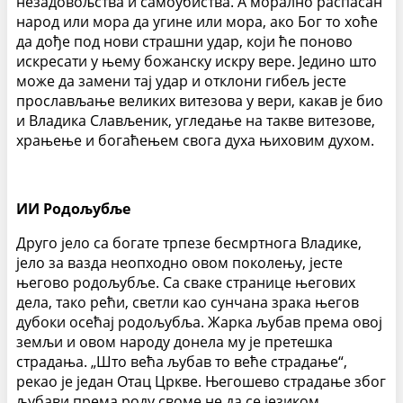
незадовољства и самоубиства. А морално распасан
народ или мора да угине или мора, ако Бог то хоће
да дође под нови страшни удар, који ће поново
искресати у њему божанску искру вере. Једино што
може да замени тај удар и отклони гибељ јесте
прослављање великих витезова у вери, какав је био
и Владика Слављеник, угледање на такве витезове,
храњење и богаћењем свога духа њиховим духом.
ИИ Родољубље
Друго јело са богате трпезе бесмртнога Владике,
јело за вазда неопходно овом поколењу, јесте
његово родољубље. Са сваке странице његових
дела, тако рећи, светли као сунчана зрака његов
дубоки осећај родољубља. Жарка љубав према овој
земљи и овом народу донела му је претешка
страдања. „Што већа љубав то веће страдање“,
рекао је један Отац Цркве. Његошево страдање због
љубави према роду своме не да се језиком