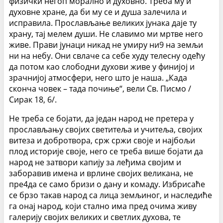
физички негоп морално и духовно. Треба му и
духовне хране, да би му се и душа залечила и
исправила. Прослављање великих јунака даје ту
храну, тај мелем души. Не славимо ми мртве него
живе. Прави јунаци никад не умиру ни9 на земљи
ни на небу. Они свлаче са себе худу телесну одећу
да потом као слободни духови живе у финијој и
зрачнијој атмосфери, него што је наша. „Када
сконча човек – тада почиње“, вели Св. Писмо /
Сирак 18, 6/.
Не треба се бојати, да један народ не претера у
прослављању својих светитеља и учитеља, својих
витеза и добротвора, срж сржи своје и најбољи
плод историје своје, него се треба више бојати да
народ не затвори капију за леђима својим и
заборавив имена и врлине својих великана, не
пре4да се само бризи о дану и комаду. Избрисаће
се брзо такав народ са лица земљиног, и наследиће
га онај народ, који стално има пред очима живу
галерију својих великих и светлих духова, те