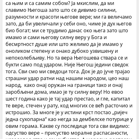
са њим и са самим собом? Ја мкислим, да ми
славимо Његоша зато што се дивимо силини,
разумности и красоти његове вере; ми га величамо
зато, да би увеличали у себи оно, чиме је дух његов
био богат; ми се трудимо данас око њега зато што
имамо и сами његову силну веру у Бога и
бесмртност душе или што желимо да је имамо у
оноликом степену и онако дубоко узвишену и
непоколебљиву. Но та вера Његошева ствара се и
букти само под ударом. Није Његош једини сведок
тога. Сви смо ми сведоци тога. Док је до јуче трајао
страшни удар ратни над нашим народом, цео наш
народ, како онај оружан на граници тако и онај
заробљени дома, имао је ту силну веру! Но евоо
шест година како је тај удар престао, и гле, капитал
те вере, стечен у рату, код многих се већ расточио и
истрошио. За многе је у истини крст постао „ријеч
једна сухопарна“ као негда за дембелске потурице у
овим горама. Какве су последице тога сви видимо:
одсуство вере – присуство моралне распасаности,