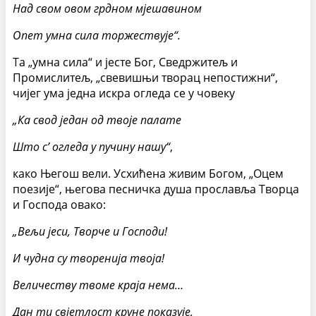
Над свом овом грдном мјешавином
Опет умна сила торжествује“.
Та „умна сила“ и јесте Бог, Сведржитељ и
Промислитељ, „свевишњи творац непостижни“,
чијег ума једна искра огледа се у човеку
„Ка свод један од твоје палате
Што с’ огледа у пучину нашу“
,
како Његош вели. Усхићена живим Богом, „Оцем
поезије“, његова песничка душа прославља Творца
и Господа овако:
„Вељи јеси, Творче и Господи!
И чудна су творенија твоја!
Величеству твоме краја нема…
Дан ти свјетлост круне показује,