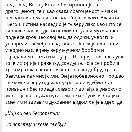
недоглед. Вера у Бога и бесмртност јесте
драгоценост, те и као свака драгоценост – чак и
несравњиво мања – не задобија се лако. Владика
Његош истина наследио је ту веру лако као што се
здравље наслеђује; но колико труда и муке човек
поднесе кроз цео свој век, да одржи, учврсти и
унапреди наслеђено здравље! Човек је одржао и
утврдио наслеђену веру мучном борбом и
страдањем споља и изнутра. Историја његове душе,
то је историја праве људске душе, која се пробија
кроз мрак ка светлости, кроз зло ка добру, кроз
безумље ка умној сили. Он је победоносно прошао
све муке и веру одржао, укрепио и удубио. Сав
привидни беспоредак ствари и догађаја унаоколо
могао је њега ужаснути, али не и збунити. Својим
смелим и здравим духовним видом он је видео, да:
„Цијели ови беспоретци
По поретку некоме сљедују