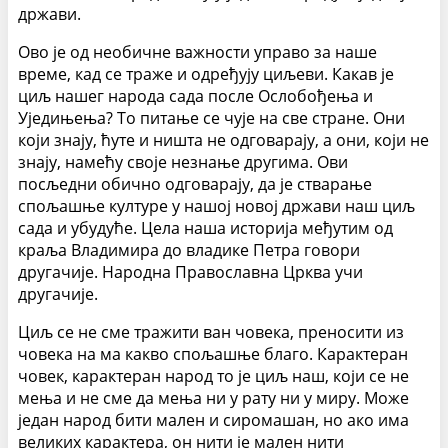
држави.
Ово је од необичне важности управо за наше
време, кад се траже и одређују циљеви. Какав је
циљ нашег народа сада после Ослобођења и
Уједињења? То питање се чује на све стране. Они
који знају, ћуте и ништа не одговарају, а они, који не
знају, намећу своје незнање другима. Ови
посљедни обично одговарају, да је стварање
спољашње културе у нашој новој држави наш циљ
сада и убудуће. Цела наша историја међутим од
краља Владимира до владике Петра говори
другачије. Народна Православна Црква учи
другачије.
Циљ се не сме тражити ван човека, преносити из
човека на ма какво спољашње благо. Карактеран
човек, карактеран народ то је циљ наш, који се не
мења и не сме да мења ни у рату ни у миру. Може
један народ бити мален и сиромашан, но ако има
великих карактера, он нити је мален нити