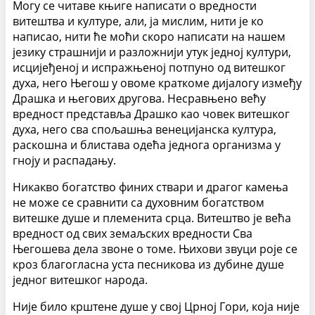
Могу се читаве књиге написати о вредности
витештва и културе, али, ја мислим, нити је ко
написао, нити ће моћи скоро написати на нашем
језику страшнији и разложнији утук једној култури,
исцијеђеној и испражњеној потпуно од витешког
духа, него Његош у овоме краткоме дијалогу између
Драшка и његових другова. Несравњено већу
вредност представља Драшко као човек витешког
духа, него сва спољашња венецијанска култура,
раскошна и блистава одећа једнога организма у
гноју и распадању.
Никакво богатство финих ствари и драгог камења
не може се сравнити са духовним богатством
витешке душе и племенита срца. Витештво је већа
вредност од свих земаљских вредности Сва
Његошева дела звоне о томе. Њихови звуци роје се
кроз благогласна уста песникова из дубине душе
једног витешког народа.
Није било крштене душе у свој Црној Гори, која није