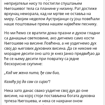
непријатељи нису то постигли спуштањем
Његошевог тела са планине у низину. Рат достиже
врхунац неморала, кад ни мртве не оставља на
миру. Својим неделом Аустријанци су још повећали
наше поштовање према нашем највећем песнику.
Но ми ћемо се вратити дома празни и духом гладни
са данашње светковине, ако дигнемо само кости
Његошеве на висине Ловћена, а не уздигнемо дух
свој до његових духовних висина. Да се никоме не
морадне десити оно што је кнез Јанко предвиђао да
ће се њему десити при повратку са једне
бескорисне скупине:
„Кад ме жена пита, ђе сам био,
Казаћу јој да сам со сијао“!
Нека зато данас свако уздигне свој дух до оне
висине, на којој стоји постављена богата духовна
трпеза Његошева, и нека се нахрани оном