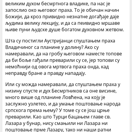
великим духом бесмртнога владике, па нас је
запослио око његовог праха. То је обичан начин
Божији, да кроз привидно незнатне догађаје даје
људима велику лекцију, и да са пеивидно мршаве
њиве пуни људске душе богатом духовном жетвом.
Шта су постигли Аустријанци спуштањем праха
Владичиног са планине у долину? Ако су
намеравали, да на гробу његовом наместе топове
да би боље гађали преварили су се, јер топови су
немоћнији од овога мртвога праха онда, кад
неправду бране а правду нападају.
Или су можда намеравали, да спуштањем праха у
низину спусте и дух Бесмртников са оне висине,
много више од планине Ловћена, на коју је
заслужно узлетео, и да умање поштовање народа
српскога према њему? У томе су се још црње
преварили. Као што Турци бацањем главе св.
Лазара у бунар, нису смањили ни Лазара ни
поштовање прме Лазару, тако ни наши ратни