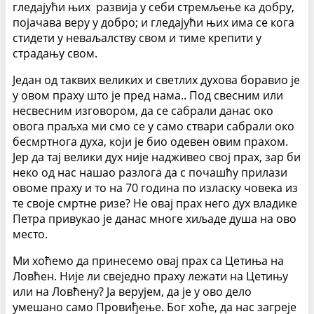
гледајући њих развија у себи стремљење ка добру,
појачава веру у добро; и гледајући њих има се кога
стидети у неваљалству свом и тиме крепити у
страдању свом.
Један од таквих великих и светлих духова боравио је
у овом праху што је пред нама.. Под свесним или
несвесним изговором, да се сабрали данас око
овога праљха ми смо се у само ствари сабрали око
бесмртнога духа, који је био одевен овим прахом.
Јер да тај велики дух није надживео свој прах, зар би
неко од нас нашао разлога да с почашћу прилази
овоме праху и то на 70 година по изласку човека из
те своје смртне ризе? Не овај прах него дух владике
Петра привукао је данас многе хиљаде душа на ово
место.
Ми хоћемо да принесемо овај прах са Цетиња на
Ловћен. Није ли свеједно праху лежати на Цетињу
или на Ловћену? Ја верујем, да је у ово дело
умешано само Провиђење. Бог хоће, да нас загреје