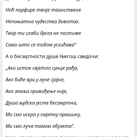
Ноћ порфире твоје таинствене
Непоњатна чудества дивотах.
Твор ти слаби дјела не постиже
Само што се тобом усхићава“
А о бесмртности душе Његош сведочи:
„Ако исток свјетло сунце рађа,
Ако биће ври у луче сјајне,
Ако земља привиђење није,
Душа људска јесте бесамртна,
Ми смо искра у смртну прашину,
Ми смо луча тамом обузета“.