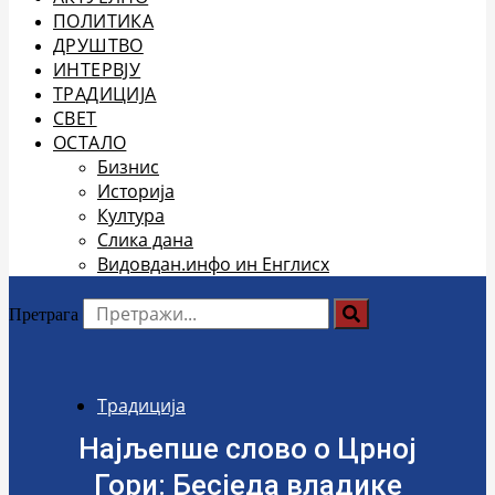
ПОЛИТИКА
ДРУШТВО
ИНТЕРВЈУ
ТРАДИЦИЈА
СВЕТ
ОСТАЛО
Бизнис
Историја
Култура
Слика дана
Видовдан.инфо ин Енглисх
Претрага
Традиција
Најљепше слово о Црној
Гори: Бесједа владике