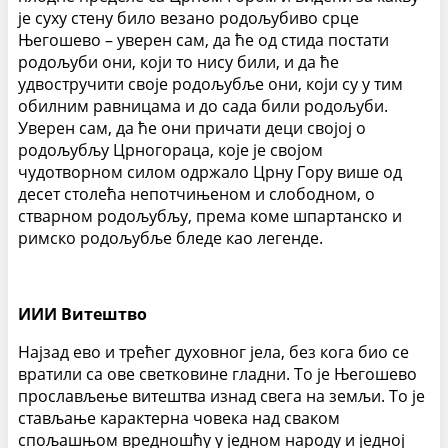
је суху стену било везано родољубиво срце
Његошево – уверен сам, да ће од стида постати
родољуби они, који то нису били, и да ће
удвостручити своје родољубље они, који су у тим
обилним равницама и до сада били родољуби.
Уверен сам, да ће они причати деци својој о
родољубљу Црногораца, које је својом
чудотворном силом одржало Црну Гору више од
десет столећа непотчињеном и слободном, о
стварном родољубљу, према коме шпартанско и
римско родољубље бледе као легенде.
ИИИ Витештво
Најзад ево и трећег духовног јела, без кога био се
вратили са ове светковине гладни. То је Његошево
прослављење витештва изнад свега на земљи. То је
стављање карактерна човека над сваком
спољашњом вредношћу у једном народу и једној