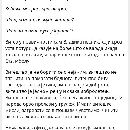
Забоље ме срце, проговорих;
Што, погани, од људи чините?
Што им такве муке ударате“?
Витез у правичности сам Владика песник, који кроз
уста потурица казује најбоље што се ваљда икада
казало о исламу, и најлепше што се икада спевало о
Ста, мболу.
Витештво је не борити се с нејачим, витештво не
тлачити но помагати беднога, витештво бити
господар свога језика, витештво је и доброта,
витештво је једном речју и свака добродетељ.
Витештво је со живота; бет њега живот појединца и
народа брзо прелази у трулеж. Имати витешке
мисли, загревати се витешким чувствима, чинити
витешка дела – то значи бити витез.
Нема дана, који од човека не изискује витештво,