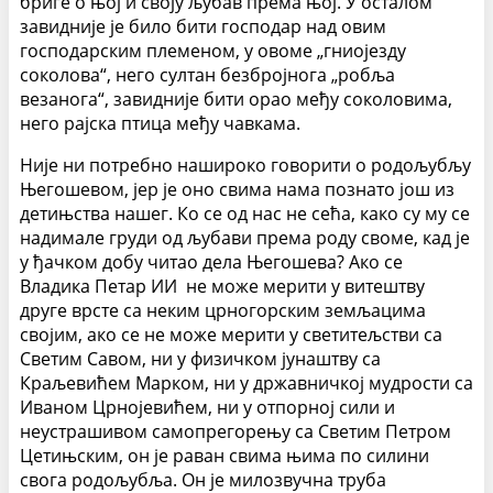
бриге о њој и своју љубав према њој. У осталом
завидније је било бити господар над овим
господарским племеном, у овоме „гниојезду
соколова“, него султан безбројнога „робља
везанога“, завидније бити орао међу соколовима,
него рајска птица међу чавкама.
Није ни потребно нашироко говорити о родољубљу
Његошевом, јер је оно свима нама познато још из
детињства нашег. Ко се од нас не сећа, како су му се
надимале груди од љубави према роду своме, кад је
у ђачком добу читао дела Његошева? Ако се
Владика Петар ИИ не може мерити у витештву
друге врсте са неким црногорским земљацима
својим, ако се не може мерити у светитељстви са
Светим Савом, ни у физичком јунаштву са
Краљевићем Марком, ни у државничкој мудрости са
Иваном Црнојевићем, ни у отпорној сили и
неустрашивом самопрегорењу са Светим Петром
Цетињским, он је раван свима њима по силини
свога родољубља. Он је милозвучна труба