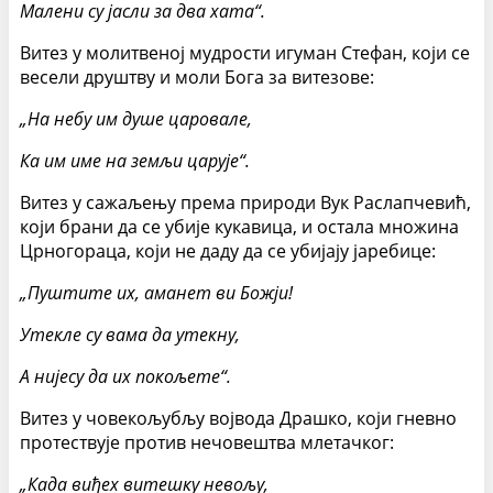
Малени су јасли за два хата“.
Витез у молитвеној мудрости игуман Стефан, који се
весели друштву и моли Бога за витезове:
„На небу им душе царовале,
Ка им име на земљи царује“.
Витез у сажаљењу према природи Вук Раслапчевић,
који брани да се убије кукавица, и остала множина
Црногораца, који не даду да се убијају јаребице:
„Пуштите их, аманет ви Божји!
Утекле су вама да утекну,
А нијесу да их покољете“.
Витез у човекољубљу војвода Драшко, који гневно
протествује против нечовештва млетачког:
„Када виђех витешку невољу,