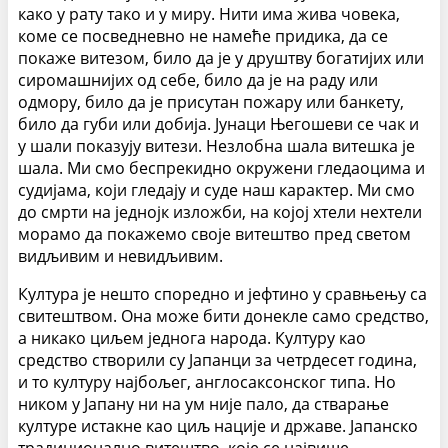
како у рату тако и у миру. Нити има жива човека,
коме се посведневно не намеће придика, да се
покаже витезом, било да је у друштву богатијих или
сиромашнијих од себе, било да је на раду или
одмору, било да је присутан пожару или банкету,
било да губи или добија. Јунаци Његошеви се чак и
у шали показују витези. Незлобна шала витешка је
шала. Ми смо беспрекидно окружени гледаоцима и
судијама, који гледају и суде наш карактер. Ми смо
до смрти на једнојк изложби, на којој хтели нехтели
морамо да покажемо своје витештво пред светом
видљивим и невидљивим.
Култура је нешто споредно и јефтино у сравњењу са
свитештвом. Она може бити донекле само средство,
а никако циљем једнога народа. Културу као
средство створили су Јапанци за четрдесет година,
и то културу најбољег, англосаксонског типа. Но
ником у Јапану ни на ум није пало, да стварање
културе истакне као циљ нације и државе. Јапанско