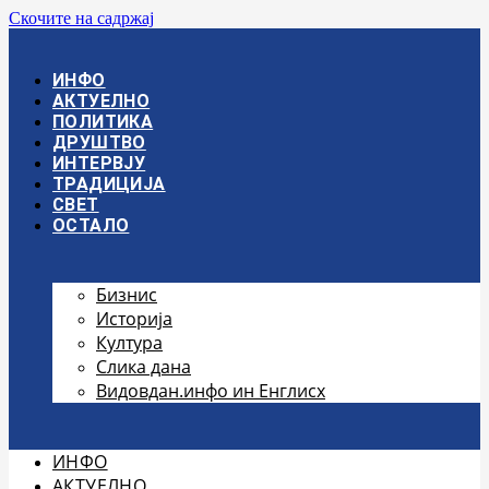
Скочите на садржај
ИНФО
АКТУЕЛНО
ПОЛИТИКА
ДРУШТВО
ИНТЕРВЈУ
ТРАДИЦИЈА
СВЕТ
ОСТАЛО
Бизнис
Историја
Култура
Слика дана
Видовдан.инфо ин Енглисх
ИНФО
АКТУЕЛНО