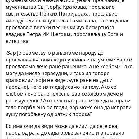
кумановских и невесињских јунака, прославио је
мучеништво Св. Ђорђа Кратовца, прославио
светитељство Пећких Патријараха, прославио
хиљадугодишњицу краља Томислава, па ево данас
прославља високи песнички дух бесмртнога
владике Петра ИИ Његоша, прослављача Бога и
витештва.
-Зар је овоме љуто рањеноме народу до
прослављања оних који су живели па умрли? Зар се
прославама лече ране рањеника, а не хлебом? Тако
могу да мисле нерасудни, и тако да говоре
кратковиди, који не виде љуте ране на души
народној, него их гледају само на телу. Ако се
хлебом лече ране телесне, зар се хлебом лече и
ране душевне? Ако телесна храна може да исправи
тело погрбљено од глади, зар може она да исправи
душу погрбљену од ратних порока?
Ко има очи да види може да види, да се је овај
народ од рата до сада боље залечио и опоравио