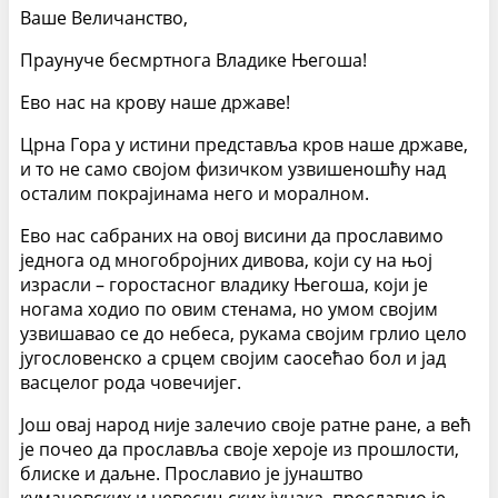
Ваше Величанство,
Праунуче бесмртнога Владике Његоша!
Ево нас на крову наше државе!
Црна Гора у истини представља кров наше државе,
и то не само својом физичком узвишеношћу над
осталим покрајинама него и моралном.
Ево нас сабраних на овој висини да прославимо
једнога од многобројних дивова, који су на њој
израсли – горостасног владику Његоша, који је
ногама ходио по овим стенама, но умом својим
узвишавао се до небеса, рукама својим грлио цело
југословенско а срцем својим саосећао бол и јад
васцелог рода човечијег.
Још овај народ није залечио своје ратне ране, а већ
је почео да прославља своје хероје из прошлости,
блиске и даљне. Прославио је јунаштво