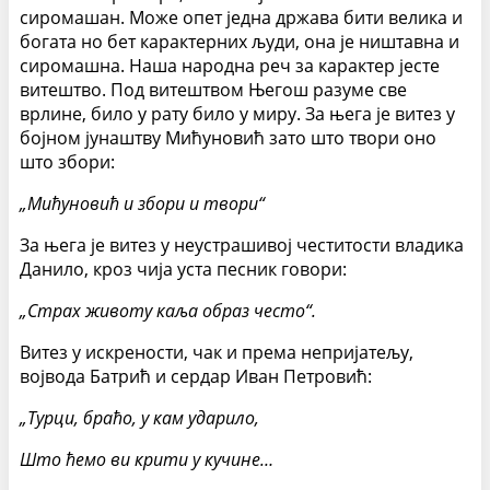
сиромашан. Може опет једна држава бити велика и
богата но бет карактерних људи, она је ништавна и
сиромашна. Наша народна реч за карактер јесте
витештво. Под витештвом Његош разуме све
врлине, било у рату било у миру. За њега је витез у
бојном јунаштву Мићуновић зато што твори оно
што збори:
„Мићуновић и збори и твори“
За њега је витез у неустрашивој честитости владика
Данило, кроз чија уста песник говори:
„Страх животу каља образ често“.
Витез у искрености, чак и према непријатељу,
војвода Батрић и сердар Иван Петровић:
„Турци, браћо, у кам ударило,
Што ћемо ви крити у кучине…