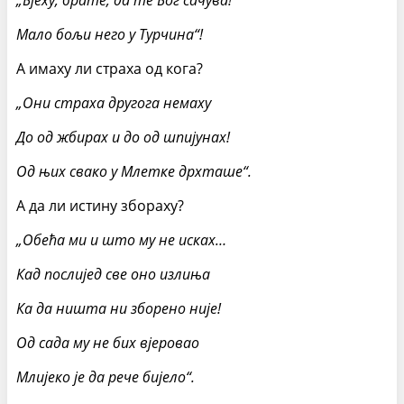
„Бјеху, брате, да те Бог сачува!
Мало бољи него у Турчина“!
А имаху ли страха од кога?
„Они страха другога немаху
До од жбирах и до од шпијунах!
Од њих свако у Млетке дрхташе“.
А да ли истину збораху?
„Обећа ми и што му не исках…
Кад послијед све оно излиња
Ка да ништа ни зборено није!
Од сада му не бих вјеровао
Млијеко је да рече бијело“.