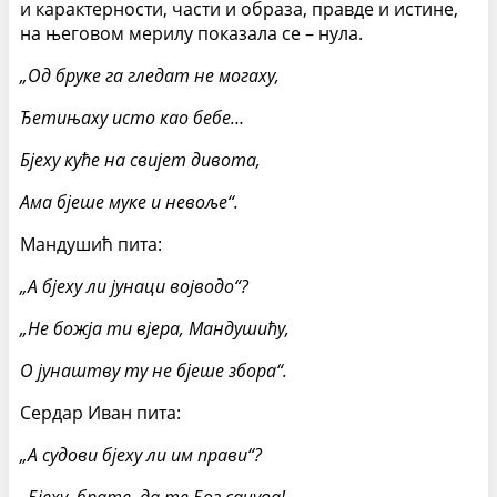
и карактерности, части и образа, правде и истине,
на његовом мерилу показала се – нула.
„Од бруке га гледат не могаху,
Ђетињаху исто као бебе…
Бјеху куће на свијет дивота,
Ама бјеше муке и невоље“.
Мандушић пита:
„А бјеху ли јунаци војводо“?
„Не божја ти вјера, Мандушићу,
О јунаштву ту не бјеше збора“.
Сердар Иван пита:
„А судови бјеху ли им прави“?