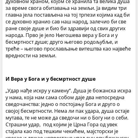
духовном храном, којом се хранила та велика душа
за време свога обитавања на земљи. Ја видим три
главна јела постављена на тој трпези којима кад би
се духовно хранио сав наш народ, залечио би све
ране своје душе и био би здравији од свих других
народа. Прво је јело Његошева вера у Бога и у
бесмртност душе; друго његово родољубље, и
треће – његово прослављање витештва као највеће
вредности на земљи.
И Вера у Бога и у бесмртност душе
„Удар нађе искру у камену“. Душа је божанска искра
у нама, која нам сама собом даје два непосредна
сведочанства: једно о постојању Бога и друго о
својој бесмртности. Нема ли пак удара, душа остаје
мутава, те не може да сведочи ни о Богу ни о себи.
Страшни удар, под којим је Црна Гора од увек
стајала као под тешким чекићем, мајсторски је