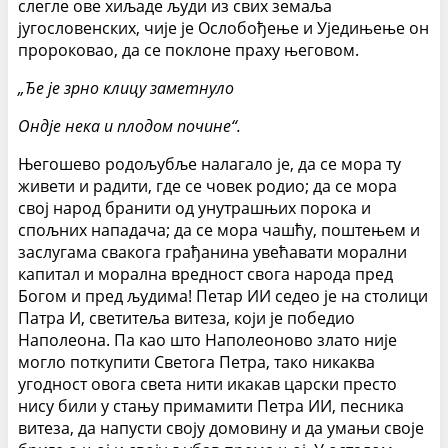
слегле ове хиљаде људи из свих земаља
југословенских, чије је Ослобођење и Уједињење он
пророковао, да се поклоне праху његовом.
„Ђе је зрно клицу заметнуло
Ондје нека и плодом почине“.
Његошево родољубље налагало је, да се мора ту
живети и радити, где се човек родио; да се мора
свој народ бранити од унутрашњих порока и
спољних нападача; да се мора чашћу, поштењем и
заслугама свакога грађанина увећавати морални
капитал и морална вредност свога народа пред
Богом и пред људима! Петар ИИ седео је на столици
Патра И, светитеља витеза, који је победио
Наполеона. Па као што Наполеоново злато није
могло поткупити Светога Петра, тако никаква
угодност овога света нити икакав царски престо
нису били у стању примамити Петра ИИ, песника
витеза, да напусти своју домовину и да умањи своје