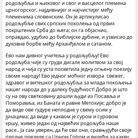
родољубља и њиховог и свог и васцелог племена
црногорског, најдивнијег и најчистијег међу
племенима словенским. Он је артикулисао
родољубље свих српских поколења од првих
покрштених Срба до њега; он га објаснио,
оправдао, удубио до библијске дубине, и узвисио до
духовне борбе међу Арханђелом и сатаном.
Ево нам дивног учитеља у родољубљу! Ево
родољуба чије су груди дисале молитвом за свој
народ и чија су уста посветила једну огњену поезију
своме народу! Ево једног моћног извора свежег,
здравог и витешког родољубља за млада покољења
нашег народа до у далеку будућност! Добро је што
су на ову светковину дошли људи из Посавља и
Поморавља, из Баната и равне Метохије; добро је
да виде ове гудуре неплодне у свему осим у
јунацима; да виде у каквом је суром и суровом
кршу, живео један од највећих родољуба наше
расе.. Ја сам уверен, да ће сви они, сравњујући своје
плодне пределе са Црном Гором и видећи за какву