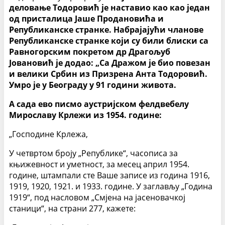
деловање Тодоровић је наставио као као један
од присталица Јаше Продановића и
Републиканске странке. Набрајајући чланове
Републиканске странке који су били блиски са
Равногорским покретом др Драгољуб
Јовановић је додао: „Са Дражом је био повезан
и велики Србин из Призрена Анта Тодоровић.
Умро је у Београду у 91 години живота.
А сада ево писмо аустријском фелдвебелу
Мирославу Крлежи из 1954. године:
„Господине Крлежа,
У четвртом броју „Републике“, часописа за
књижевност и уметност, за месец април 1954.
године, штампали сте Ваше записе из година 1916,
1919, 1920, 1921. и 1933. године. У заглављу „Година
1919“, под насловом „Смјена на јасеновачкој
станици“, на страни 277, кажете: