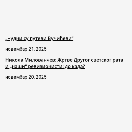
„Чудни су путеви Вучићеви“
новембар 21, 2025
Никола Милованчев: Жртве Другог светског рата
и „наши“ ревизионисти: до када?
новембар 20, 2025