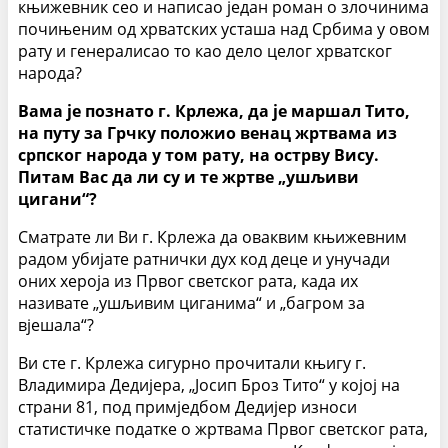
књижевник сео и написао један роман о злочинима
почињеним од хрватских усташа над Србима у овом
рату и генералисао то као дело целог хрватског
народа?
Вама је познато г. Крлежа, да је маршал Тито,
на путу за Грчку положио венац жртвама из
српског народа у том рату, на острву Вису.
Питам Вас да ли су и те жртве „ушљиви
цигани“?
Сматрате ли Ви г. Крлежа да оваквим књижевним
радом убијате ратнички дух код деце и унучади
оних хероја из Првог светског рата, када их
називате „ушљивим циганима“ и „багром за
вјешала“?
Ви сте г. Крлежа сигурно прочитали књигу г.
Владимира Дедијера, „Јосип Броз Тито“ у којој на
страни 81, под примједбом Дедијер износи
статистичке податке о жртвама Првог светског рата,