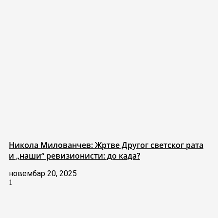
Никола Милованчев: Жртве Другог светског рата
и „наши“ ревизионисти: до када?
новембар 20, 2025