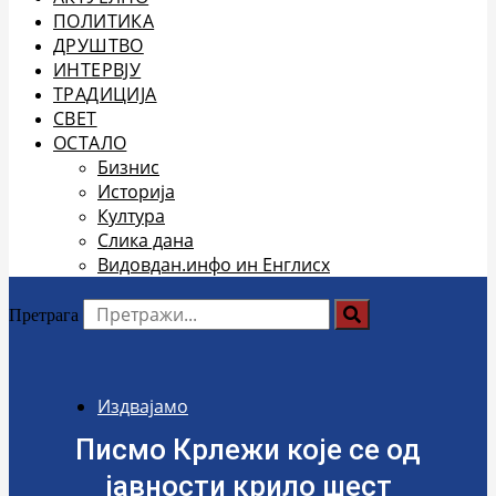
ПОЛИТИКА
ДРУШТВО
ИНТЕРВЈУ
ТРАДИЦИЈА
СВЕТ
ОСТАЛО
Бизнис
Историја
Култура
Слика дана
Видовдан.инфо ин Енглисх
Претрага
Издвајамо
Писмо Крлежи које се од
јавности крило шест