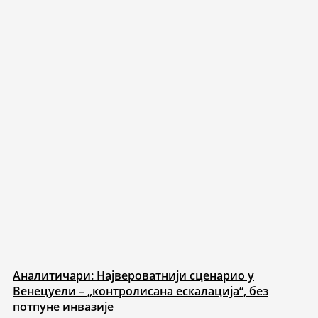
Аналитичари: Највероватнији сценарио у
Венецуели – „контролисана ескалација“, без
потпуне инвазије