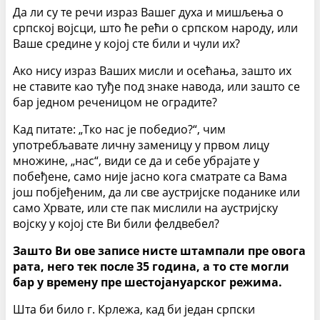
Да ли су те речи израз Вашег духа и мишљења о
српској војсци, што ће рећи о српском народу, или
Ваше средине у којој сте били и чули их?
Ако нису израз Ваших мисли и осећања, зашто их
не ставите као туђе под знаке навода, или зашто се
бар једном реченицом не оградите?
Кад питате: „Тко нас је победио?“, чим
употребљавате личну заменицу у првом лицу
множине, „нас“, види се да и себе убрајате у
побеђене, само није јасно кога сматрате са Вама
још побјеђеним, да ли све аустријске поданике или
само Хрвате, или сте пак мислили на аустријску
војску у којој сте Ви били фелдвебел?
Зашто Ви ове записе нисте штампали пре овога
рата, него тек после 35 година, а то сте могли
бар у времену пре шестојануарског режима.
Шта би било г. Крлежа, кад би један српски