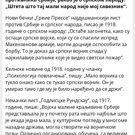
„Штета што тај мали народ није мој савезник“.
Нови бечки „Греие Прессе“ најдушманскији лист
против Србије и српског народа, писао је 1918.
године о српском народу: „Остаће загонетка, како су
остаци српске војске, који су се спасили испред
Макензенове армије, могли доцније оспособити за
борбу. То је доказ да српски војник спада у
најжилавије ратнике које је видео светски пожар“.
Келнске новине од 1918. године у чланку
„Психологија повлачења“, пишу: „Мало војника се
тукло онако како се тукао српски војник. Он је
умирао тамо где му је било наређено да се држи“.
Немачки лист „Годлисцхе Рундсхау“, од 1917.
године, пише: „Војска малене краљевине Србије
представљала је у почетку рата нешто најбоље што
је икада једна мала, у културном погледу у многоме
назадна држава, могла створити на војничком
пољу. Одлично организована, обучена, са великим