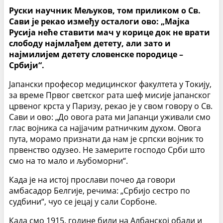
Руски научник Мељуков, том приликом о Св.
Сави је рекао између осталоги ово: „Мајка
Русија неће ставити мач у корице док не врати
слободу најмлађем детету, али зато и
најмилијем детету словенске породице –
Србији“.
Јапански професор медицинског факултета у Токију,
за време Првог светског рата шеф мисије јапанског
црвеног крста у Паризу, рекао је у свом говору о Св.
Сави и ово: „До овога рата ми Јапанци уживали смо
глас војника са најјачим ратничким духом. Овога
пута, морамо признати да нам је српски војник то
првенство одузео. Не замерите господо Срби што
смо на то мало и љубоморни“.
Када је на истој прослави почео да говори
амбасадор Белгије, речима: „Србијо сестро по
судбини“, чуо се јецај у сали Сорбоне.
Када смо 1915. године били на Албанској обали и