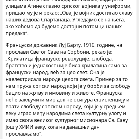
улицама Атине спазио српског војника у униформи,
пришао му је и рекао: „Овај је војник достигао славу
наших дедова Спартанаца. Угледајмо се на њега,
ако хоћемо да будемо достојни потомци наших
предака“.
Француски државник Луј Барту, 1916. године, на
прослави Светог Саве на Сорбони, рекао је:
„Крилатица француске револуције: слобода,
братство и једнакост није била крилатица само за
француски народ, већ за цео свет. Она је
наелектрисала народе целога света. Пример за то
нам пружа српски народ који је у борби за слободу
бацио на жртву и имовину и животе. Француска
неће закључити мир док не осигура егзистенцију и
врати слободу српском народу, који је у средњем
веку играо међу народима света културну улогу и
имао свога великог културног мисионара Св. Саву
још у XИИИ веку, кога на данашњи дан
прослављамо“.