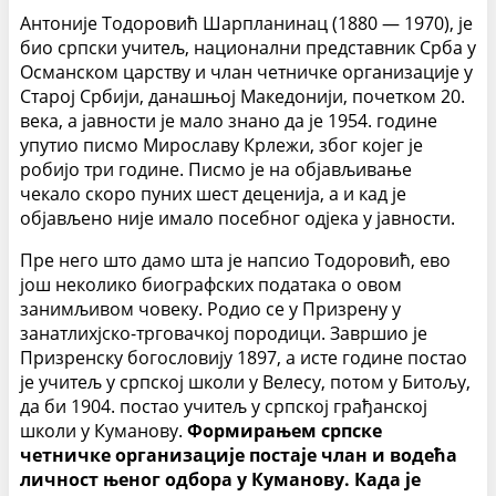
Антоније Тодоровић Шарпланинац (1880 — 1970), је
био српски учитељ, национални представник Срба у
Османском царству и члан четничке организације у
Старој Србији, данашњој Македонији, почетком 20.
века, а јавности је мало знано да је 1954. године
упутио писмо Мирославу Крлежи, због којег је
робијо три године. Писмо је на објављивање
чекало скоро пуних шест деценија, а и кад је
објављено није имало посебног одјека у јавности.
Пре него што дамо шта је напсио Тодоровић, ево
још неколико биографских података о овом
занимљивом човеку. Родио се у Призрену у
занатлихјско-трговачкој породици. Завршио је
Призренску богословију 1897, а исте године постао
је учитељ у српској школи у Велесу, потом у Битољу,
да би 1904. постао учитељ у српској грађанској
школи у Куманову.
Формирањем српске
четничке организације постаје члан и водећа
личност њеног одбора у Куманову. Када је