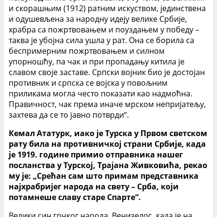
и скорашњим (1912) ратним искуством, јединствена
и одушевљена за народну идеју велике Србије,
храбра са пожртвовањем и поуздањем у победу –
таква је убојна сила ушла у рат. Она се борила са
беспримерним пожртвовањем и силном
упорношћу, па чак и при пропадању китила је
славом своје заставе. Српски војник био је достојан
противник и српска се војска у повољним
приликама могла често показати као надмоћна.
Правичност, чак према иначе мрском непријатељу,
захтева да се то јавно потврди“.
Кемал Ататурк, иако је Турска у Првом светском
рату била на противничкој страни Србије, када
је 1919. године примио отправника нашег
посланства у Турској, Трајана Живковића, рекао
му је: „Срећан сам што примам представника
најхрабријег народа на свету – Срба, који
потамнеше славу старе Спарте“.
Велики син грчког народа, Венизелос, када је на