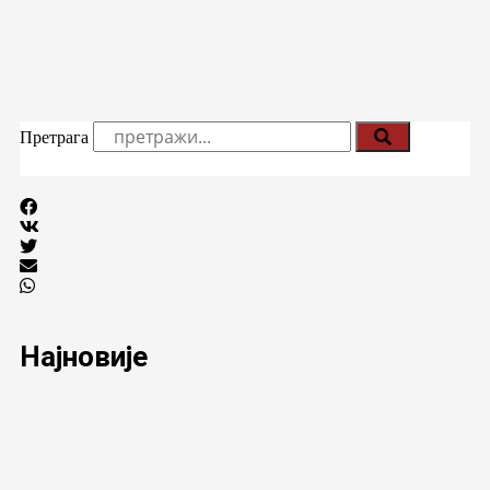
Претрага
Најновије