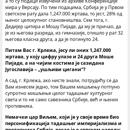
а то су подаци извучени из архиве Конференције
мира у Версају. По тим подацима, Србија је у Првом
светском рату дала 1,247.000 жртава, то јест, 28% од
њеног целокупног становништва. Сем тога, г.
Дедијер цитира и Мошу Пијаде, да му је причао, да
је из његова разреда, из гимназије, отишло у рат 32
његова класна друга, а да је погинуло 24.
Питам Вас г. Крлежа, јесу ли оних 1,247.000
жртава, у коју цифру улазе и 24 друга Моше
Пијаде, а на чијим костима је сазидана
Југославија – „ушљиви цигани“?
А сад, г. Крлежа, ако нисте знали, потрудићу се да
Вам изнесем једно, том Вашем мишљењу потпуно
супротно мишљење целог тадашњег културног
света и то не само савезника Србије, већ и њених
противника.
Немачки цар Виљем, који је у своје време био
персонификација тадашњег империјализма и
противника Србије, рекао је о српском народу: