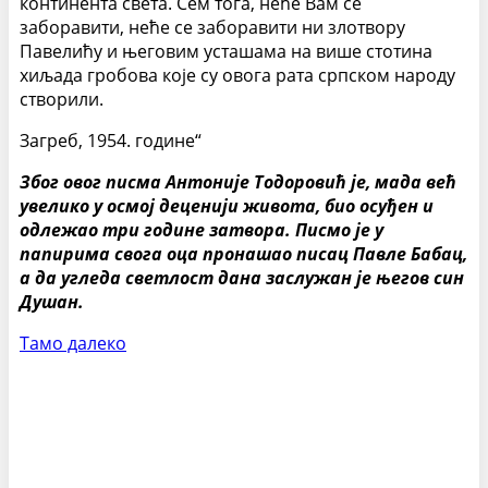
континента света. Сем тога, неће Вам се
заборавити, неће се заборавити ни злотвору
Павелићу и његовим усташама на више стотина
хиљада гробова које су овога рата српском народу
створили.
Загреб, 1954. године“
Због овог писма Антоније Тодоровић је, мада већ
увелико у осмој деценији живота, био осуђен и
одлежао три године затвора. Писмо је у
папирима свога оца пронашао писац Павле Бабац,
а да угледа светлост дана заслужан је његов син
Душан.
Тамо далеко