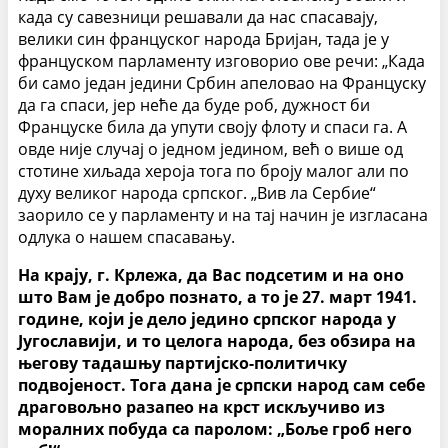
када су савезници решавали да нас спасавају,
велики син француског народа Бријан, тада је у
француском парламенту изговорио ове речи: „Када
би само један једини Србин апеловао на Француску
да га спаси, јер неће да буде роб, дужност би
Француске била да упути своју флоту и спаси га. А
овде није случај о једном једином, већ о више од
стотине хиљада хероја тога по броју малог али по
духу великог народа српског. „Вив ла Сербие“
заорило се у парламенту и на тај начин је изгласана
одлука о нашем спасавању.
На крају, г. Крлежа, да Вас подсетим и на оно
што Вам је добро познато, а то је 27. март 1941.
године, који је дело једино српског народа у
Југославији, и то целога народа, без обзира на
његову тадашњу партијско-политичку
подвојеност. Тога дана је српски народ сам себе
драговољно разапео на крст искључиво из
моралних побуда са паролом: „Боље гроб него