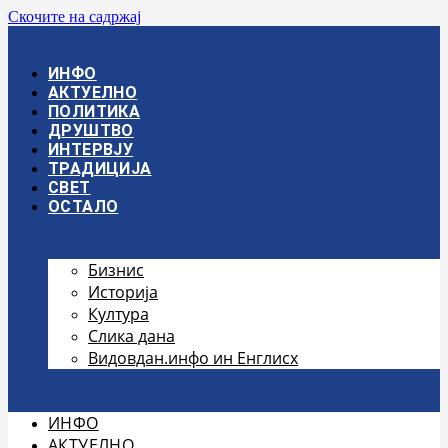
Скочите на садржај
ИНФО
АКТУЕЛНО
ПОЛИТИКА
ДРУШТВО
ИНТЕРВЈУ
ТРАДИЦИЈА
СВЕТ
ОСТАЛО
Бизнис
Историја
Култура
Слика дана
Видовдан.инфо ин Енглисх
ИНФО
АКТУЕЛНО