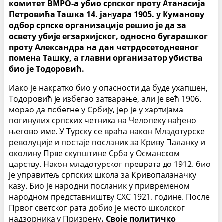
комитет ВМРО-а убио српског проту Атанасија
Петровића Ташка 14. јануара 1905. у Куманову
одбор српске организације решио је да за
освету убије егзархијског, односно бугарашког
проту Александра на дан четрдосетодневног
помена Ташку, а главни организатор убиства
био је Тодоровић.
Иако је накратко био у опасности да буде ухапшен,
Тодоровић је избегао затварање, али је већ 1906.
морао да побегне у Србију, јер је у хартијама
погинулих српских четника на Челопеку нађено
његово име. У Турску се враћа након Младотурске
револуције и постаје посланик за Криву Паланку и
околину Прве скупштине Срба у Османском
царству. Након младотурског преврата до 1912. био
је управитељ српских школа за Кривопаланачку
казу. Био је народни посланик у привременом
народном представништву СХС 1921. године. После
Првог светског рата добио је место школског
надзорника у Призрену
. Своје политичко