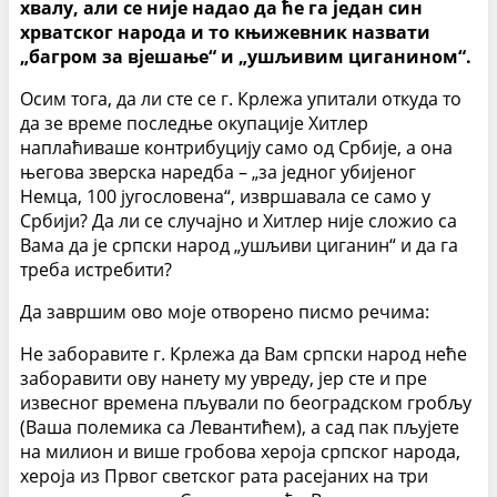
хвалу, али се није надао да ће га један син
хрватског народа и то књижевник назвати
„багром за вјешање“ и „ушљивим циганином“.
Осим тога, да ли сте се г. Крлежа упитали откуда то
да зе време последње окупације Хитлер
наплаћиваше контрибуцију само од Србије, а она
његова зверска наредба – „за једног убијеног
Немца, 100 југословена“, извршавала се само у
Србији? Да ли се случајно и Хитлер није сложио са
Вама да је српски народ „ушљиви циганин“ и да га
треба истребити?
Да завршим ово моје отворено писмо речима:
Не заборавите г. Крлежа да Вам српски народ неће
заборавити ову нанету му увреду, јер сте и пре
извесног времена пљували по београдском гробљу
(Ваша полемика са Левантићем), а сад пак пљујете
на милион и више гробова хероја српског народа,
хероја из Првог светског рата расејаних на три