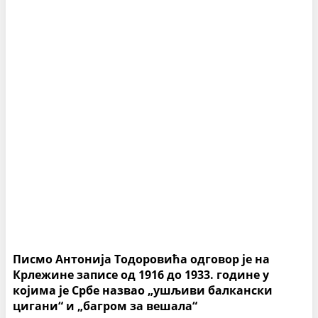
Писмо Антонија Тодоровића одговор је на
Крлежине записе од 1916 до 1933. године у
којима је Србе назвао „ушљиви балкански
цигани“ и „багром за вешала“