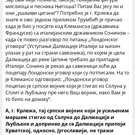
мислиоца и песника Његоша? Питам Вас јесу ли и
они „ушљиви цигани“? Потребно је г. Крлежа да
знате и ово: једном приликом Трумбић је причао
када је био у посјети код Клемансоа (државника
Француске) са италијанским државником Сонином –
када се повео разговор по питању „Лондонског
уговора“ (Уступање Далмације Италији за њезин
улазак у рат на страни савезника), по којем је цела
Далмација до реке Цетине требало да припадне
Италији. Сонино је рекао да савезници хоће да
поцепају Лондонски уговор који су потписали. На то
је Клемансо одговорио: „Лондонски уговор
поцепао је српски војник који је стигао из Солуна у
Сплит и Љубљану пре него Ваш војник, иако Вам је
то било на домаку“.
А, г. Крлежа, тај српски војник који је усиљеним
маршем стигао од Солуна до Далмације и
Љубљане и допринео да се Далмација припоји
Хрватској, односно, Југославији, не тражи