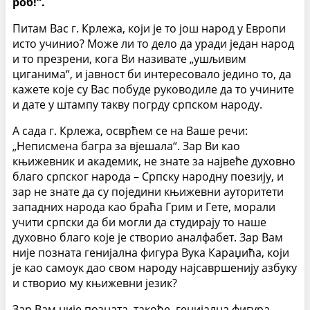
роб!“.
Питам Вас г. Крлежа, који је то још народ у Европи
исто учинио? Може ли то дело да уради један народ
и то презрени, кога Ви називате „ушљивим
циганима“, и јавност би интересовало једино то, да
кажете које су Вас побуде руководиле да то учините
и дате у штампу такву погрду српском народу.
А сада г. Крлежа, осврћем се на Ваше речи:
„Неписмена багра за вјешала“. Зар Ви као
књижевник и академик, не знате за највеће духовно
благо српског народа – Српску народну поезију, и
зар не знате да су поједини књижевни ауторитети
западних народа као браћа Грим и Гете, морали
учити српски да би могли да студирају то наше
духовно благо које је створио аналфабет. Зар Вам
није позната генијална фигура Вука Караџића, који
је као самоук дао свом народу најсавршенију азбуку
и створио му књижевни језик?
Зар Вам није позната, такође, генијална фигура