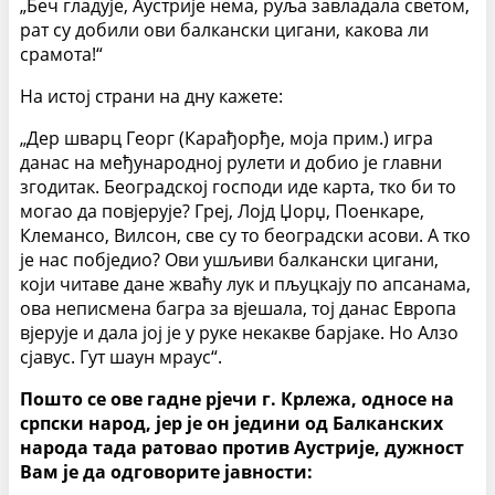
„Беч гладује, Аустрије нема, руља завладала светом,
рат су добили ови балкански цигани, какова ли
срамота!“
На истој страни на дну кажете:
„Дер шварц Георг (Карађорђе, моја прим.) игра
данас на међународној рулети и добио је главни
згодитак. Београдској господи иде карта, тко би то
могао да повјерује? Греј, Лојд Џорџ, Поенкаре,
Клемансо, Вилсон, све су то београдски асови. А тко
је нас побједио? Ови ушљиви балкански цигани,
који читаве дане жваћу лук и пљуцкају по апсанама,
ова неписмена багра за вјешала, тој данас Европа
вјерује и дала јој је у руке некакве барјаке. Но Алзо
сјавус. Гут шаун мраус“.
Пошто се ове гадне рјечи г. Крлежа, односе на
српски народ, јер је он једини од Балканских
народа тада ратовао против Аустрије, дужност
Вам је да одговорите јавности: