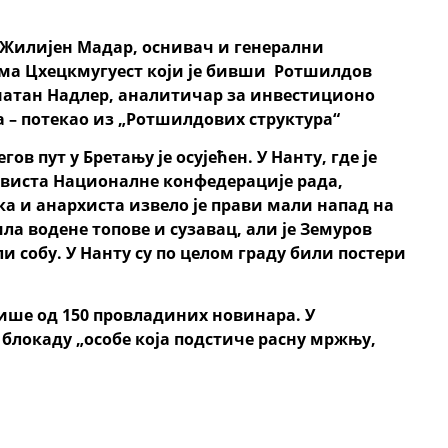
 Жилијен Мадар, оснивач и генерални
ама Цхецкмyгуест
који је
бивши Ротшилдов
натан Надлер, аналитичар за инвестиционо
ара – потекао из „Ротшилдових структура“
гов пут у Бретању је осујећен. У Нанту, где је
ивиста Националне конфедерације рада,
а и анархиста извело је прави мали напад на
ла водене топове и сузавац, али је Земуров
и собу. У Нанту су по целом граду били постери
више од 150 провладиних новинара. У
блокаду „особе која подстиче расну мржњу,