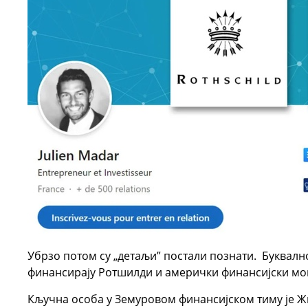
Убрзо потом су „детаљи” постали познати. Буквалн
финансирају Ротшилди и амерички финансијски мо
Кључна особа у Земуровом финансијском тиму је Ж