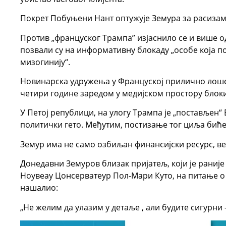
Покрет Побуњени Нант оптужује Земура за расизам
Против „француског Трампа” изјаснило се и више 
позвали су на информативну блокаду „особе која п
мизогинију“.
Новинарска удружења у Француској прилично лоше к
четири године заредом у медијском простору бло
У Петој републици, на улогу Трампа је „постављен“ Е
политички гето. Међутим, постизање тог циља биће
Земур има не само озбиљан финансијски ресурс, в
Донедавни Земуров близак пријатељ, који је раниј
Ноувеау Цонсерватеур Пол-Мари Куто, на питање о
нашалио:
„Не желим да улазим у детаље , али будите сигурни 