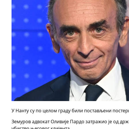
У Нанту су по целом граду били постављени постер
Земуров адвокат Оливије Пардо затражио је од држ
убиство његовог клијента.