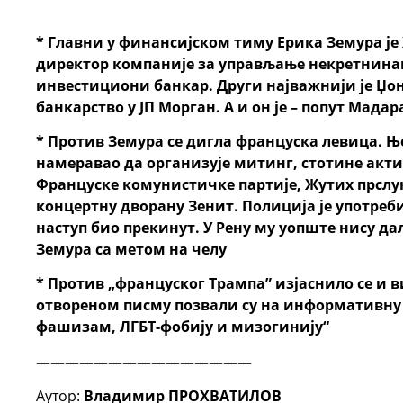
* Главни
у финансијском тиму
Ерика
Земур
а
је
директор компаније за управљање некретнин
инвестициони банкар. Други
најважнији
је Џо
банкарство у
ЈП Морган
. А и он је – попут Мад
* Против Земура се дигла француска левица.
Ње
намеравао да организује митинг
,
стотине акт
Француске комунистичке партије, Жутих прслук
концертну дворану Зенит. Полиција је употреби
наступ био прекинут. У Рену му уопште нису дал
Земура са метом на челу
*
Против „француског Трампа” изјаснило се и 
отвореном писму позвали су на информативну 
фашизам, ЛГБТ-фобију и мизогинију“
———————————————
Аутор:
Владимир ПРОХВАТИЛОВ