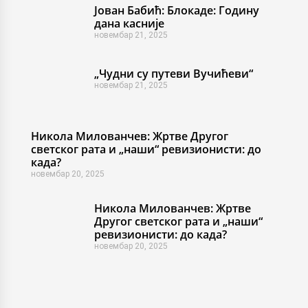
Јован Бабић: Блокаде: Годину
дана касније
новембар 21, 2025
„Чудни су путеви Вучићеви“
новембар 21, 2025
Никола Милованчев: Жртве Другог
светског рата и „наши“ ревизионисти: до
када?
новембар 20, 2025
Никола Милованчев: Жртве
Другог светског рата и „наши“
ревизионисти: до када?
новембар 20, 2025