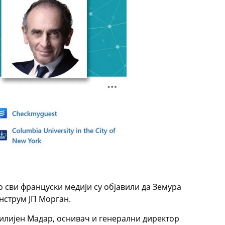
о сви француски медији су објавили да Земура
нструм ЈП Морган.
илијен Мадар, оснивач и генерални директор