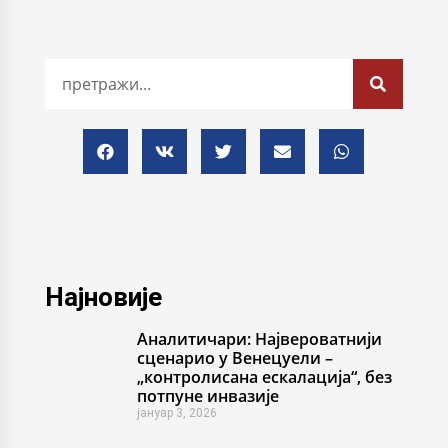
Најновије
Аналитичари: Највероватнији
сценарио у Венецуели –
„контролисана ескалација“, без
потпуне инвазије
јануар 3, 2026