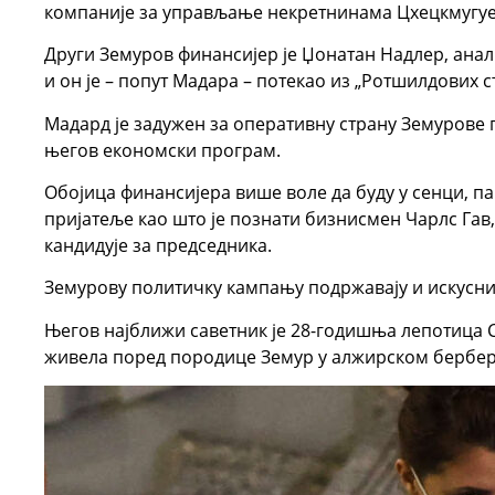
компаније за управљање некретнинама Цхецкмyгуе
Други Земуров финансијер је Џонатан Надлер, анал
и он је – попут Мадара – потекао из „Ротшилдових с
Мадард је задужен за оперативну страну Земурове 
његов економски програм.
Обојица финансијера више воле да буду у сенци, па
пријатеље као што је познати бизнисмен Чарлс Гав, 
кандидује за председника.
Земурову политичку кампању подржавају и искусни
Његов најближи саветник је 28-годишња лепотица С
живела поред породице Земур у алжирском бербер