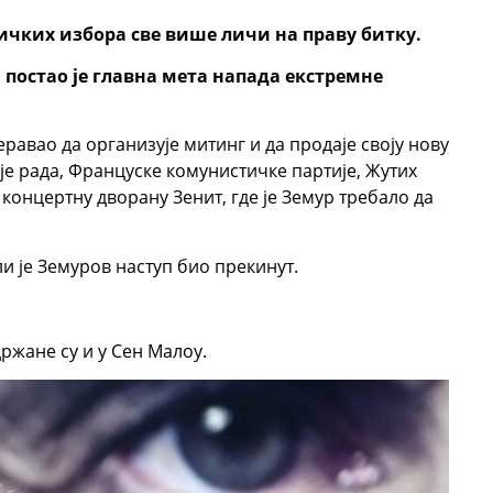
чких избора све више личи на праву битку.
постао је главна мета напада екстремне
меравао да организује митинг и да продаје своју нову
е рада, Француске комунистичке партије, Жутих
 концертну дворану Зенит, где је Земур требало да
ли је Земуров наступ био прекинут.
ржане су и у Сен Малоу.