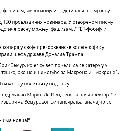
, фашизам, мизогинију и подстицање на мржњу.
од 150 провладиних новинара. У отвореном писму
одстиче расну мржњу, фашизам, ЛГБТ-фобију и
опирају своје прекоокеанске колеге који су
кирали шефа државе Доналда Трампа.
рик Земур, којег су већ почели да се сатерују у
 тешко, ако не и немогуће за Макрона и `макроне`.
ећ и моћну политичку подршку.
е подржавао Марин Ле Пен, генерални директор Ле
 изворима Земуровог финансирања, значајно се
– има новца!“