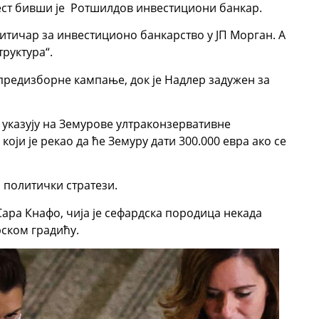
ст бивши је Ротшилдов инвестициони банкар.
итичар за инвестиционо банкарство у ЈП Морган. А
труктура“.
предизборне кампање, док је Надлер задужен за
 указују на Земурове ултраконзервативне
који је рекао да ће Земуру дати 300.000 евра ако се
 политички стратези.
ара Кнафо, чија је сефардска породица некада
ском градићу.