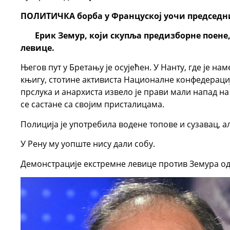
ПОЛИТИЧКА борба у Француској уочи председни
Ерик Земур, који скупља предизборне поене, 
левице.
Његов пут у Бретању је осујећен. У Нанту, где је на
књигу, стотине активиста Националне конфедерациј
прслука и анархиста извело је прави мали напад на
се састане са својим присталицама.
Полиција је употребила водене топове и сузавац, а
У Рену му уопште нису дали собу.
Демонстрације екстремне левице против Земура од