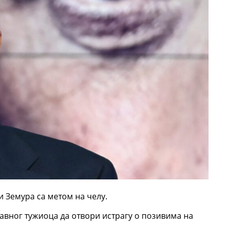
и Земура са метом на челу.
авног тужиоца да отвори истрагу о позивима на