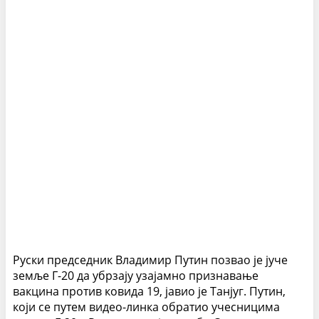
Руски председник Владимир Путин позвао је јуче
земље Г-20 да убрзају узајамно признавање
вакцина против ковида 19, јавио је Танјуг. Путин,
који се путем видео-линка обратио учесницима