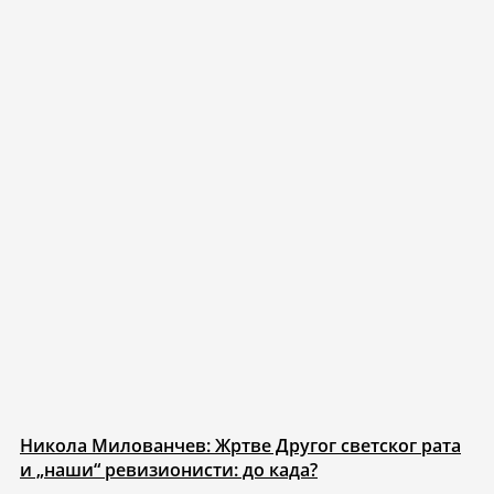
Никола Милованчев: Жртве Другог светског рата
и „наши“ ревизионисти: до када?