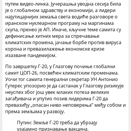
путем видео-линка. Јучерашња уводна сесија била
је о глобалном здравству и економији, а лидери
најутицајнијих земаља света водиће разговоре о
иранском нуклеарном програму на маргинама
скупа, пренео је АП. Иначе, кључне теме самита су
дефинисање хитних мера за спречавање
климатских промена, јачање борбе против вируса
корона и превазилажење економске кризе
изазване пандемијом.
По завршетку Г-20, у Глазгову почиње глобални
самит ЦОП-26, посвећен климатским променама.
Уочи тог самита генерални секретар УН Антонио
Гутерес упозорио је да састанак у Глазгову ризикује
неуспех због још увек млаких потеза великих
загађивача и упутио позив лидерима Г-20 да
превазиђу „опасан ниво неповерења” међу собом и
према земљама у развоју.
Путин: Земље Г-20 треба да убрзају
узајамно признавање вакцина.