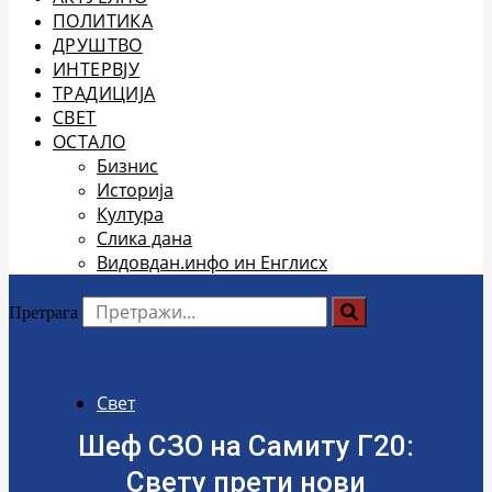
ПОЛИТИКА
ДРУШТВО
ИНТЕРВЈУ
ТРАДИЦИЈА
СВЕТ
ОСТАЛО
Бизнис
Историја
Култура
Слика дана
Видовдан.инфо ин Енглисх
Претрага
Свет
Шеф СЗО на Самиту Г20:
Свету прети нови