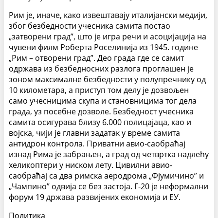
Рим је, иначе, како извештавају италијански медији,
због безбедности учесника самита постао
„затворени град”, што је игра речи и асоцијација на
чувени филм Роберта Роселинија из 1945. године
„Рим – отворени град”. Део града где се самит
одржава из безбедносних разлога проглашен је
зоном максималне безбедности у полупречнику од
10 километара, а приступ том делу је дозвољен
само учесницима скупа и становницима тог дела
града, уз посебне дозволе. Безбедност учесника
самита осигурава близу 6.000 полицајаца, као и
војска, чији је главни задатак у време самита
антидрон контрола. Приватни авио-саобраћај
изнад Рима је забрањен, а град од четвртка надлећу
хеликоптери у ниском лету. Цивилни авио-
саобраћај са два римска аеродрома „Фјумичино” и
„Чампино” одвија се без застоја. Г-20 је неформални
форум 19 држава развијених економија и ЕУ.
Политика