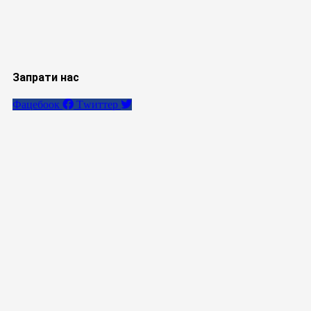
Запрати нас
Фацебоок
Тwиттер