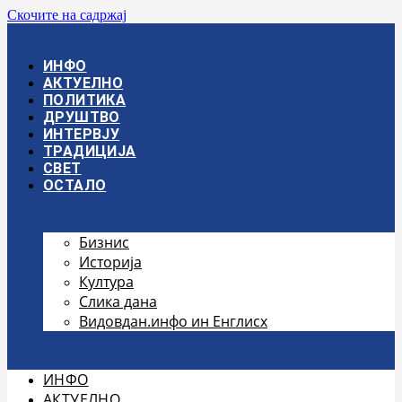
Скочите на садржај
ИНФО
АКТУЕЛНО
ПОЛИТИКА
ДРУШТВО
ИНТЕРВЈУ
ТРАДИЦИЈА
СВЕТ
ОСТАЛО
Бизнис
Историја
Култура
Слика дана
Видовдан.инфо ин Енглисх
ИНФО
АКТУЕЛНО