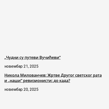
„Чудни су путеви Вучићеви“
новембар 21, 2025
Никола Милованчев: Жртве Другог светског рата
и „наши“ ревизионисти: до када?
новембар 20, 2025