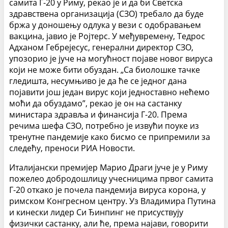
самита Г-20 у Риму, рекао је и да би Светска
здравствена организација (СЗО) требало да буде
бржа у доношењу одлука у вези с одобравањем
вакцина, јавио је Ројтерс. У међувремену, Тедрос
Адханом Гебрејесус, генерални директор СЗО,
упозорио је јуче на могућност појаве новог вируса
који не може бити обуздан. „Са биолошке тачке
гледишта, несумњиво је да ће се једног дана
појавити још један вирус који једноставно нећемо
моћи да обуздамо”, рекао је он на састанку
министара здравља и финансија Г-20. Према
речима шефа СЗО, потребно је извући поуке из
тренутне пандемије како бисмо се припремили за
следећу, преноси РИА Новости.
Италијански премијер Марио Драги јуче је у Риму
пожелео добродошлицу учесницима првог самита
Г-20 откако је почела пандемија вируса корона, у
римском Конгресном центру. Уз Владимира Путина
и кинески лидер Си Ђинпинг не присуствују
физички састанку, али ће, према најави, говорити