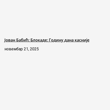
Јован Бабић: Блокаде: Годину дана касније
новембар 21, 2025