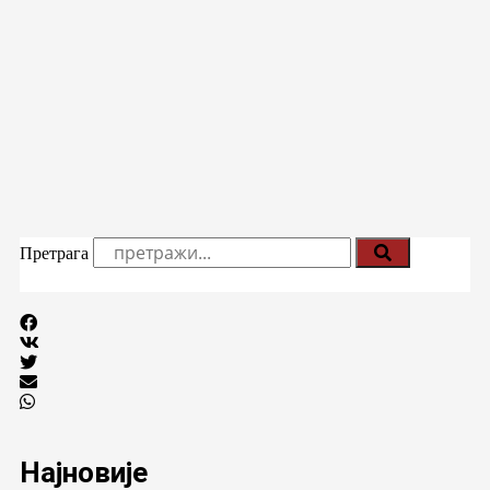
Претрага
Најновије