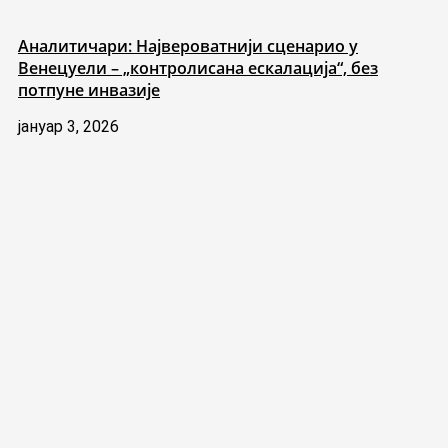
Аналитичари: Највероватнији сценарио у
Венецуели – „контролисана ескалација“, без
потпуне инвазије
јануар 3, 2026