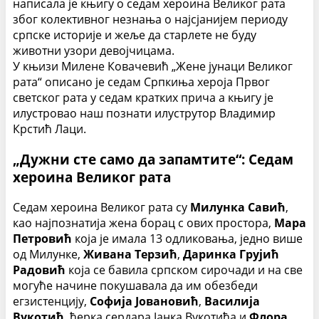
написала је књигу о седам хероина Великог рата
због колективног незнања о најсјанијем периоду
српске историје и жеље да старлете не буду
животни узори девојчицама.
У књизи Милене Ковачевић „Жене јунаци Великог
рата“ описано је седам Српкиња хероја Првог
светског рата у седам кратких прича а књигу је
илустровао наш познати илуструтор Владимир
Крстић Лаци.
„Дужни сте само да запамтите“: Седам
хероина Великог рата
Седам хероина Великог рата су
Милунка Савић
,
као најпознатија жена борац с ових простора,
Мара
Петровић
која је имала 13 одликовања, једно више
од Милунке,
Живана Терзић
,
Даринка Грујић
Радовић
која се бавила српском сирочади и на све
могуће начине покушавала да им обезбеди
егзистенцију,
Софија Јовановић
,
Василија
Вукотић
, ћерка сердара Јанка Вукотића и
Флора