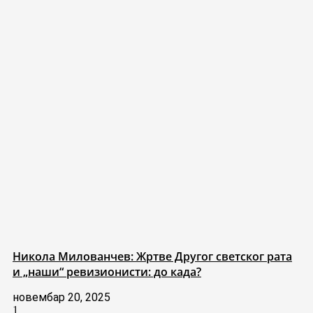
Никола Милованчев: Жртве Другог светског рата
и „наши“ ревизионисти: до када?
новембар 20, 2025