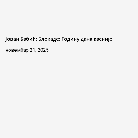
Јован Бабић: Блокаде: Годину дана касније
новембар 21, 2025