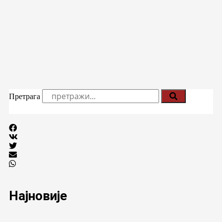
Претрага
Најновије