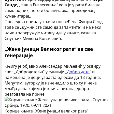
Сендс
, „Наша Енглескиња“ која је у рату била не
само војник, него и болничарка, преводилац
хуманитарац.
Последња прича у књизи посвећена Флори Сендс
зове се „Дужни сте само да запамтите“ и на неки
начин заокружује читаву идеју књиге, каже за
Спутњик Милена Ковачевић.
„Жене јунаци Великог рата“ за све
генерације
Књигу је објавио Александар Миљевић у оквиру
свог „Добродетеља“ у едицији „
Добро дете
“ и
намењена је деци узраста од осам до 18 година.
Међутим, ауторку је изненадило што су и нека
млађа деца којима је књига читана, добро
реаговала на приче.
Корице књиге „Жене јунаци великог рата“