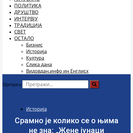
ПОЛИТИКА
ДРУШТВО
ИНТЕРВЈУ
ТРАДИЦИЈА
СВЕТ
ОСТАЛО
Бизнис
Историја
Култура
Слика дана
Видовдан.инфо ин Енглисх
Претрага
Историја
Срамно је колико се о њима
не зна: „Жене јунаци