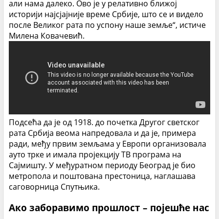
али нама далеко. Ово је у релативно ближој
историји најсјајније време Србије, што се и видело
после Великог рата по успону наше земље“, истиче
Милена Ковачевић.
Подсећа да је од 1918. до почетка Другог светског
рата Србија веома напредовала и да је, примера
ради, међу првим земљама у Европи организовала
ауто трке и имала пројекцију ТВ програма на
Сајмишту. У међуратном периоду Београд је био
метропола и поштована престоница, наглашава
саговорница Спутњика.
Ако заборавимо прошлост – појешће нас