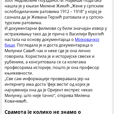
због недовољне поузданости. Највише података
нашла је у књизи Милене Жикић „Жене у српским
ослободилачким ратовима 1912 – 1918“ у којој је
сазнала да је Живана Терзић ратовала и у српско-
турским ратовима.
И документарни филмови су били значајан извор у
истраживању тако да је прича о Василији Вукотић
настала на основу документарца о
Мојковачкој
бици
. Погледала је и доста документараца о
Милунки Савић чак и неке где је она лично
говорила. Користила је и историјске свеске и
уџбенике, а консултовала се са колегама
професорима историје, пошто је она професор
књижевности.
„Све сам информације проверавала јер на
интернету има доста ‘фејк вести’ од којих је
најчувенија она да је Оријент експрес чекао
Милунку, што није тачно“, открива Милена
Ковачевић.
Срамота је колико не знамо о