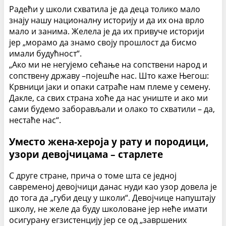
Радећи у школи схватила је да деца толико мало
знају нашу националну историју и да их она врло
мало и занима. Желела је да их привуче историји
јер „морамо да знамо своју прошлост да бисмо
имали будућност“.
„Ако ми не негујемо сећање на сопствени народ и
сопствену државу –појешће нас. Што каже Његош:
Крвници јаки и опаки сатраће нам племе у семену.
Дакле, са свих страна хоће да нас униште и ако ми
сами будемо заборављали и олако то схватили – да,
нестаће нас“.
Уместо жена-хероја у рату и породици,
узори девојчицама – старлете
С друге стране, прича о томе шта се једној
савременој девојчици данас нуди као узор довела је
до тога да „губи децу у школи“. Девојчице напуштају
школу, не желе да буду школоване јер неће имати
осигурану егзистенцију јер се од „завршених