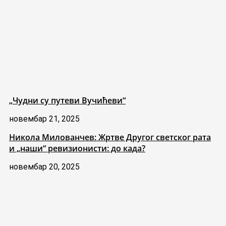
„Чудни су путеви Вучићеви“
новембар 21, 2025
Никола Милованчев: Жртве Другог светског рата
и „наши“ ревизионисти: до када?
новембар 20, 2025