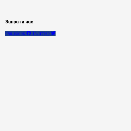
Запрати нас
Фацебоок
Тwиттер