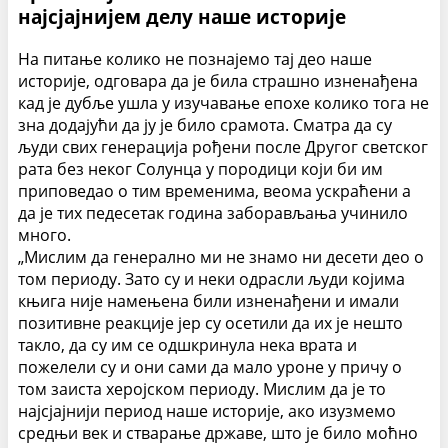
најсјајнијем делу наше историје
На питање колико не познајемо тај део наше
историје, одговара да је била страшно изненађена
кад је дубље ушла у изучавање епохе колико тога не
зна додајући да ју је било срамота. Сматра да су
људи свих генерација рођени после Другог светског
рата без неког Солунца у породици који би им
приповедао о тим временима, веома ускраћени а
да је тих педесетак година заборављања учинило
много.
„Мислим да генерално ми не знамо ни десети део о
том периоду. Зато су и неки одрасли људи којима
књига није намењена били изненађени и имали
позитивне реакције јер су осетили да их је нешто
такло, да су им се одшкринула нека врата и
пожелели су и они сами да мало уроне у причу о
том заиста херојском периоду. Мислим да је то
најсјајнији период наше историје, ако изузмемо
средњи век и стварање државе, што је било моћно