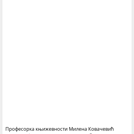
Професорка књижевности Милена Ковачевић