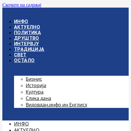
Скочите на садржај
ИНФО
АКТУЕЛНО
ПОЛИТИКА
ДРУШТВО
ИНТЕРВЈУ
ТРАДИЦИЈА
СВЕТ
ОСТАЛО
Бизнис
Историја
Култура
Слика дана
Видовдан.инфо ин Енглисх
ИНФО
АКТУЕЛНО