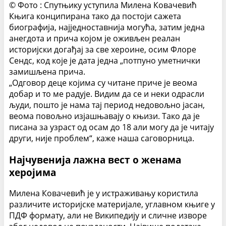
© Фото : Спутњику уступила Милена Ковачевић
Књига конципирана тако да постоји сажета
биографија, најједноставнија могућа, затим једна
анегдота и прича којом је оживљен реалан
историјски догађај за све хероине, осим Флоре
Сендс, код које је дата једна „потпуно уметнички
замишљена прича.
„Одговор деце којима су читане приче је веома
добар и то ме радује. Видим да се и неки одрасли
људи, пошто је нама тај период недовољно јасан,
веома повољно изјашњавају о књизи. Тако да је
писана за узраст од осам до 18 али могу да је читају
други, није проблем“, каже наша саговорница.
Најчувенија лажна вест о женама
херојима
Милена Ковачевић је у истраживању користила
различите историјске материјале, углавном књиге у
ПДФ формату, али не Википедију и сличне изворе