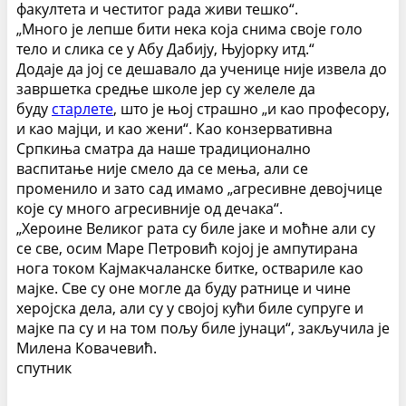
факултета и честитог рада живи тешко“.
„Много је лепше бити нека која снима своје голо
тело и слика се у Абу Дабију, Њујорку итд.“
Додаје да јој се дешавало да ученице није извела до
завршетка средње школе јер су желеле да
буду
старлете
, што је њој страшно „и као професору,
и као мајци, и као жени“. Као конзервативна
Српкиња сматра да наше традиционално
васпитање није смело да се мења, али се
променило и зато сад имамо „агресивне девојчице
које су много агресивније од дечака“.
„Хероине Великог рата су биле јаке и моћне али су
се све, осим Маре Петровић којој је ампутирана
нога током Кајмакчаланске битке, оствариле као
мајке. Све су оне могле да буду ратнице и чине
херојска дела, али су у својој кући биле супруге и
мајке па су и на том пољу биле јунаци“, закључила је
Милена Ковачевић.
спутник