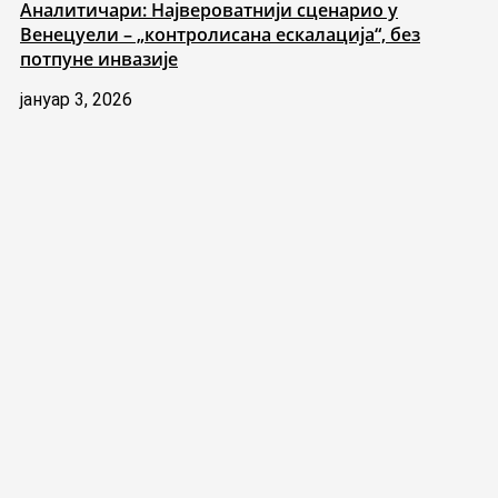
Аналитичари: Највероватнији сценарио у
Венецуели – „контролисана ескалација“, без
потпуне инвазије
јануар 3, 2026