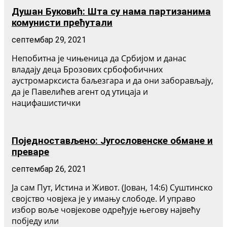
Душан Буковић: Шта су нама партизанима
комунисти прећутали
септембар 29, 2021
Непобитна је чињеница да Србијом и данас
владају деца Брозових србофобичних
аустромарксиста баљезгара и да они заборављају,
да је Павелићев агент од утицаја и
нацифашистички
Поједностављено: Југословенске обмане и
преваре
септембар 26, 2021
Ја сам Пут, Истина и Живот. (Јован, 14:6) Суштинско
својство човјека је у имању слободе. И управо
избор воље човјекове одређује његову највећу
побједу или