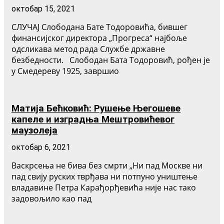
октобар 15, 2021
СЛУЧАЈ Слободана Бате Тодоровића, бившег
финансијског директора „Прогреса“ најбоље
одсликава метод рада Службе државне
безбедности. Слободан Бата Тодоровић, рођен је
у Смедереву 1925, завршио
Матија Бећковић: Рушење Његошеве
капеле и изградња Мештровићевог
маузолеја
октобар 6, 2021
Васкрсења не бива без смрти „Ни пад Москве ни
пад свију руских тврђава ни потпуно уништење
владавине Петра Карађорђевића није нас тако
задовољило као пад