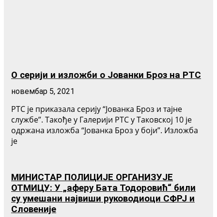
О серији и изложби о Јованки Броз на РТС
новембар 5, 2021
РТС је приказала серију “Јованка Броз и тајне
службе”. Такође у Галерији РТС у Таковској 10 је
одржана изложба “Јованка Броз у боји”. Изложба
је
МИНИСТАР ПОЛИЦИЈЕ ОРГАНИЗУЈЕ
ОТМИЦУ: У „аферу Бата Тодоровић“ били
су умешани највиши руководиоци СФРЈ и
Словеније