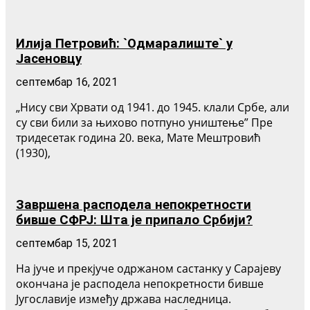
Илија Петровић: `Одмаралиште` у
Јасеновцу
септембар 16, 2021
„Нису сви Хрвати од 1941. до 1945. клали Србе, али
су сви били за њихово потпуно уништење” Пре
тридесетак година 20. века, Мате Мештровић
(1930),
Завршена расподела непокретности
бивше СФРЈ: Шта је припало Србији?
септембар 15, 2021
На јуче и прекјуче одржаном састанку у Сарајеву
окончана је расподела непокретности бивше
Југославије између држава наследница.