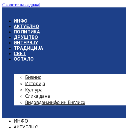
Скочите на садржај
ИНФО
АКТУЕЛНО
ПОЛИТИКА
ДРУШТВО
ИНТЕРВЈУ
ТРАДИЦИЈА
СВЕТ
ОСТАЛО
Бизнис
Историја
Култура
Слика дана
Видовдан.инфо ин Енглисх
ИНФО
АКТУЕЛНО