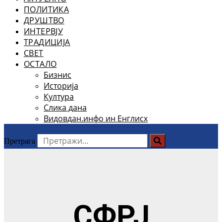
ПОЛИТИКА
ДРУШТВО
ИНТЕРВЈУ
ТРАДИЦИЈА
СВЕТ
ОСТАЛО
Бизнис
Историја
Култура
Слика дана
Видовдан.инфо ин Енглисх
Претрага
СФРЈ