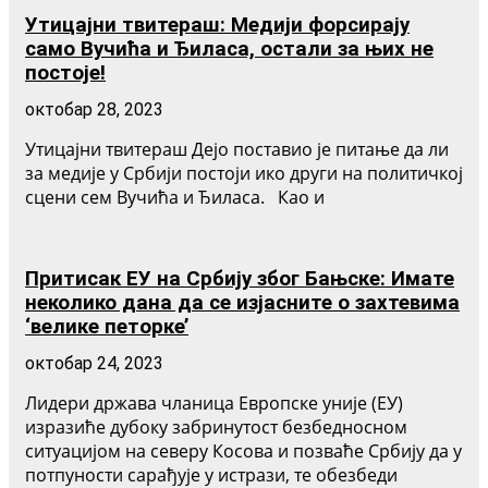
Утицајни твитераш: Медији форсирају
само Вучића и Ђиласа, остали за њих не
постоје!
октобар 28, 2023
Утицајни твитераш Дејо поставио је питање да ли
за медије у Србији постоји ико други на политичкој
сцени сем Вучића и Ђиласа. Као и
Притисак ЕУ на Србију због Бањске: Имате
неколико дана да се изјасните о захтевима
‘велике петорке’
октобар 24, 2023
Лидери држава чланица Европске уније (ЕУ)
изразиће дубоку забринутост безбедносном
ситуацијом на северу Косова и позваће Србију да у
потпуности сарађује у истрази, те обезбеди