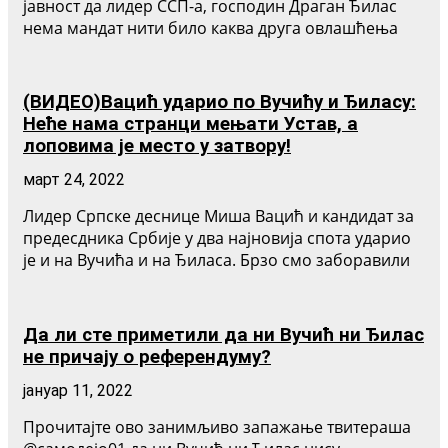
јавност да лидер ССП-а, господин Драган Ђилас
нема мандат нити било каква друга овлашћења
(ВИДЕО)Вацић ударио по Вучићу и Ђиласу:
Неће нама странци мењати Устав, а
лоповима је место у затвору!
март 24, 2022
Лидер Српске деснице Миша Вацић и кандидат за
предесдника Србије у два најновија спота ударио
је и на Вучића и на Ђиласа. Брзо смо заборавили
Да ли сте приметили да ни Вучић ни Ђилас
не причају о референдуму?
јануар 11, 2022
Прочитајте ово занимљиво запажање твитераша