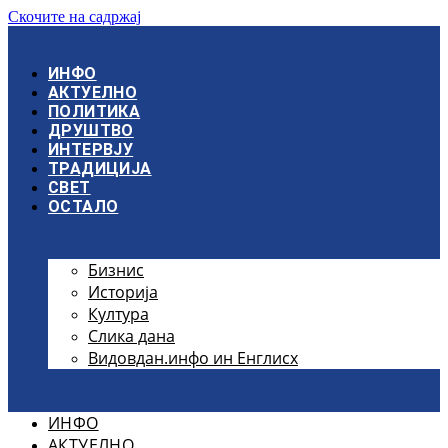
Скочите на садржај
ИНФО
АКТУЕЛНО
ПОЛИТИКА
ДРУШТВО
ИНТЕРВЈУ
ТРАДИЦИЈА
СВЕТ
ОСТАЛО
Бизнис
Историја
Култура
Слика дана
Видовдан.инфо ин Енглисх
ИНФО
АКТУЕЛНО