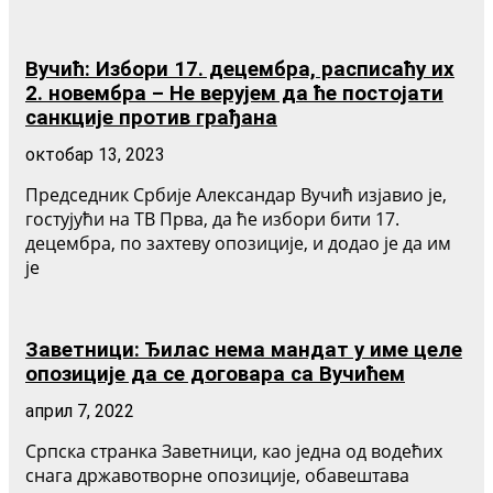
Вучић: Избори 17. децембра, расписаћу их
2. новембра – Не верујем да ће постојати
санкције против грађана
октобар 13, 2023
Председник Србије Александар Вучић изјавио је,
гостујући на ТВ Прва, да ће избори бити 17.
децембра, по захтеву опозиције, и додао је да им
је
Заветници: Ђилас нема мандат у име целе
опозиције да се договара са Вучићем
април 7, 2022
Српска странка Заветници, као једна од водећих
снага државотворне опозиције, обавештава