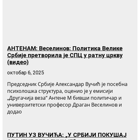
АНТЕНАМ: Веселинов: Политика Велике
Србије претворила је СПЦ у ратну цркву
(видео)
октобар 6, 2025
Председник Србије Александар Вучић је посебна
психолошка структура, оценио је у емисији
„Другачија веза“ Антене М бивши политичар и
универзитетски професор Драган Веселинов и
додао
ПУТИН УЗ ВУЧИЋА: „У СРБИЈИ ПОКУШАЈ