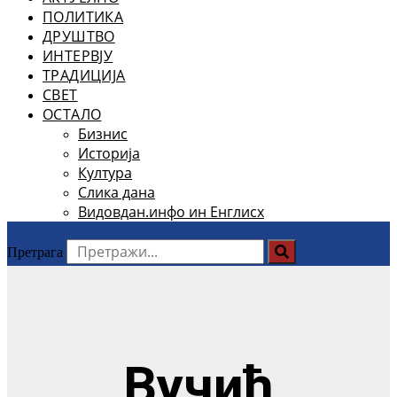
ПОЛИТИКА
ДРУШТВО
ИНТЕРВЈУ
ТРАДИЦИЈА
СВЕТ
ОСТАЛО
Бизнис
Историја
Култура
Слика дана
Видовдан.инфо ин Енглисх
Претрага
Вучић