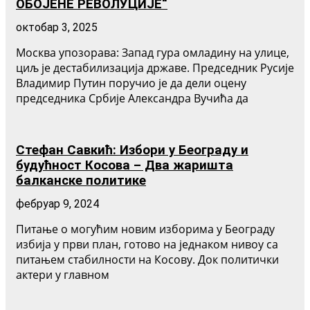
ОБОЈЕНЕ РЕВОЛУЦИЈЕ“
октобар 3, 2025
Москва упозорава: Запад гура омладину на улице,
циљ је дестабилизација државе. Председник Русије
Владимир Путин поручио је да дели оцену
председника Србије Александра Вучића да
Стефан Савкић: Избори у Београду и
будућност Косова – Два жаришта
балканске политике
фебруар 9, 2024
Питање о могућим новим изборима у Београду
избија у први план, готово на једнаком нивоу са
питањем стабилности на Косову. Док политички
актери у главном