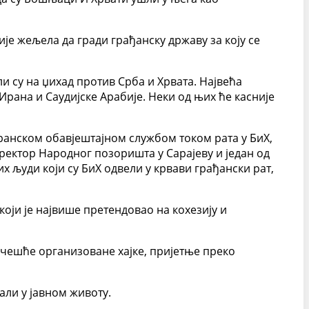
је жељела да гради грађанску државу за коју се
и су на џихад против Срба и Хрвата. Највећа
рана и Саудијске Арабије. Неки од њих ће касније
Иранском обавјештајном службом током рата у БиХ,
ректор Народног позоришта у Сарајеву и један од
х људи који су БиХ одвели у крвави грађански рат,
оји је највише претендовао на кохезију и
јчешће организоване хајке, пријетње преко
али у јавном животу.