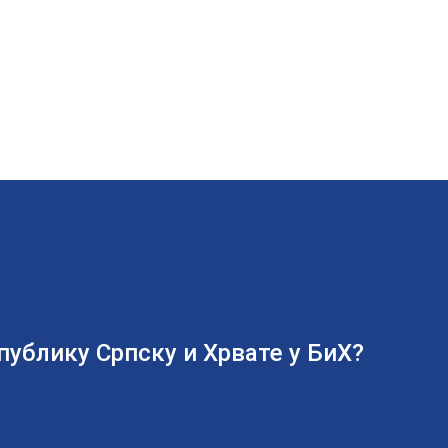
ублику Српску и Хрвате у БиХ?