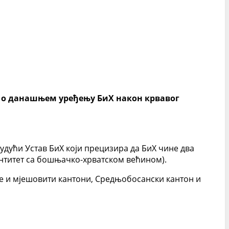
це о данашњем уређењу БиХ након крвавог
удући Устав БиХ који прецизира да БиХ чине два
(ентитет са бошњачко-хрватском већином).
је и мјешовити кантони, Средњобосански кантон и