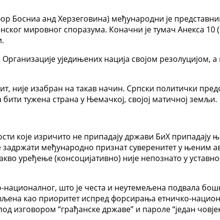
фор Босниа анд Херзеговина) међународни је представник
нског мировног споразума. Коначни је тумач Анекса 10
.
и Организације уједињених нација својом резолуцијом, 
т, није изабран на такав начин. Српски политички предст
а бити тужена страна у Њемачкој, својој матичној земљи.
ности које изричито не припадају држави БиХ припадају 
е задржати међународно признат суверенитет у њеним а
акво уређење (консоцијативно) није непознато у уставно-
-националног, што је честа и неутемељена подвала бош
вљена као приоритет испред форсирања етничко-национ
од изговором “грађанске државе” и пароле “један човјек 