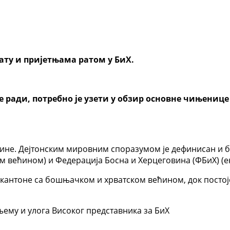
ату и пријетњама ратом у БиХ.
се ради, потребно је узети у обзир основне чињени
одине. Дејтонским мировним споразумом је дефинисан и б
ком већином) и Федерација Босна и Херцеговина (ФБиХ) 
а кантоне са бошњачком и хрватском већином, док посто
њему и улога Високог представника за БиХ