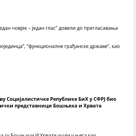
едан човјек – један глас” довели до прегласавања
појединца”, “функционалне грађанске државе“, као
ву Социјалистичке Републике БиХ у СФРЈ био
итички представници Бошњака и Хрвата
да су Бошњаци И Хрвати ушли у њега као