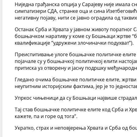
Ниједна грађанска опција у Сарајеву није имала с
симпатизери СДА, странке оца и сина Изетбеговића
негативну појаву, нити се јавно оградила од такви
Останак Срба и Хрвата у јавном животу поратног 
бошњачком наративу у коме су Бошњаци жртве “бор
квалификације ”удружени злочиначки подухват”).
Преиспитивање улоге бошњачке политичке елите у
појачале су у бошњачкој политичкој елити настоја
притиска уз отворену и јасну подршку међународн
Гледано очима бошњачке политичке елите, жртви с
неупитним историјским фактима, јер је то једнос
Упркос чињеници да су Бошњаци највише страдали у
Тај став бошњачке политичке елите код Срба и Хрва
кажете, па и горе од тога”.
Укратко, страх и неповјерења Хрвата и Срба од б