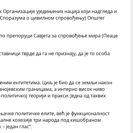
 Организације уједињених нација који надгледа и
 (Споразума о цивилном спровођењу) Општег
а по препоруци Савјета за спровођење мира (Пеаце
авници тврде да га не признају, да је то особа
њеним ентитетима. Циљ је био да се земљи након
внојевским границама, а интерно висок ниво
политичкој теорији и пракси. Једна од таквих
њачке политичке елите, већ је функционалност
алне кохезије три народа под кишобраном
– један глас“.