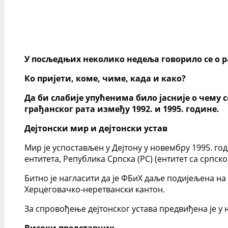
У посљедњих неколико недеља говорило се о р
Ко пријети, коме, чиме, када и како?
Да би слабије упућенима било јасније о чему 
грађанског рата између 1992. и 1995. године.
Дејтонски мир и дејтонски устав
Мир је успостављен у Дејтону у новембру 1995. г
ентитета, Република Српска (РС) (ентитет са српс
Битно је нагласити да је ФБиХ даље подијељена н
Херцеговачко-неретвански кантон.
За спровођење дејтонског устава предвиђена је у 