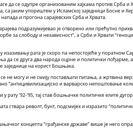
наге да се одупре организованим хајкама против Срба и 
, са јаким упориштем у Исламској заједници Босне и Хер
х напада и прогона сарајевских Срба и Хрвата.
Сарајева подразумијевао је отворено или прећутно при
бе за слободу и независност”, а Срби и Хрвати “геноци
 изазивању рата је скоро па непостојеће у поратном Са
ња да се друга два народа оцрне и политички пођарме, а
е заједнице на корист Бошњака.
е не могу и не смију постављати питања, а жртвина вер
тавно “антицивилизацијско и варварско непоштовање коле
 рату ’92-’95, тај став бошњачке политичке елите дуго
та ствара револт, бунт, подсмијех и изразито ”политички
ошњачког концепта ”грађанске државе” више је него опра