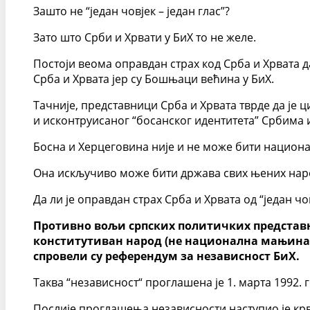
Зашто не “један човјек – један глас”?
Зато што Срби и Хрвати у БиХ то не желе.
Постоји веома оправдан страх код Срба и Хрвата д
Срба и Хрвата јер су Бошњаци већина у БиХ.
Тачније, представници Срба и Хрвата тврде да је
и исконтруисаног “босанског идентитета” Србима
Босна и Херцеговина није и не може бити национ
Она искључиво може бити држава свих њених нар
Да ли је оправдан страх Срба и Хрвата од “један чов
Противно вољи српских политичких представни
конститутиван народ (не национална мањина,
спровели су референдум за независност БиХ.
Таква “независност“ проглашена је 1. марта 1992. 
Послије проглашења независности наступио је крв