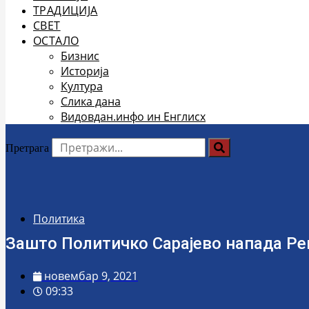
ТРАДИЦИЈА
СВЕТ
ОСТАЛО
Бизнис
Историја
Култура
Слика дана
Видовдан.инфо ин Енглисх
Претрага
Политика
Зашто Политичко Сарајево напада Реп
новембар 9, 2021
09:33