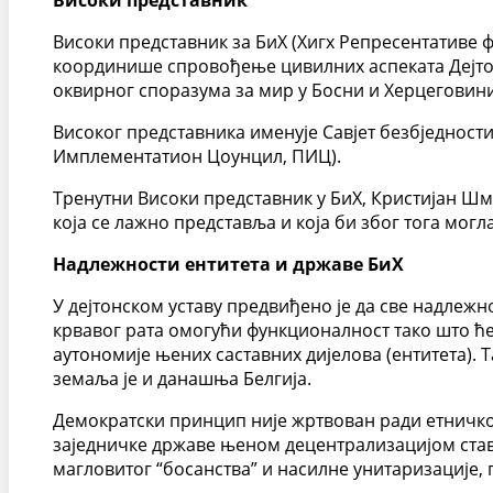
Високи представник
Високи представник за БиХ (Хигх Репресентативе 
координише спровођење цивилних аспеката Дејто
оквирног споразума за мир у Босни и Херцеговини
Високог представника именује Савјет безбједност
Имплементатион Цоунцил, ПИЦ).
Тренутни Високи представник у БиХ, Кристијан Шми
која се лажно представља и која би због тога могл
Надлежности ентитета и државе БиХ
У дејтонском уставу предвиђено је да све надлеж
крвавог рата омогући функционалност тако што ћ
аутономије њених саставних дијелова (ентитета). Т
земаља је и данашња Белгија.
Демократски принцип није жртвован ради етничко
заједничке државе њеном децентрализацијом ста
магловитог “босанства” и насилне унитаризације, п