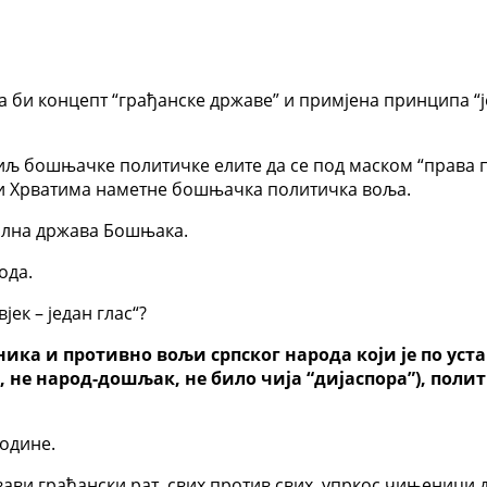
а би концепт “грађанске државе” и примјена принципа “ј
 циљ бошњачке политичке елите да се под маском “права 
 и Хрватима наметне бошњачка политичка воља.
ална држава Бошњака.
ода.
јек – један глас“?
ка и противно вољи српског народа који је по уста
 не народ-дошљак, не било чија “дијаспора”), пол
године.
ави грађански рат, свих против свих, упркос чињеници 