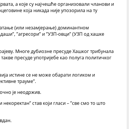
Хрвата, а које су најчешће организовали чланови и
цеговине која никада није упозорила на ту
хватање (или незамјерање) доминантном
даши”, ”агресори” и ”УЗП-овци” (УЗП од хашке
рајеву. Многе дубиозне пресуде Хашког трибунала
 такве пресуде употријебе као полуга политичког
зија истине се не може обарати логиком и
ктивне трауме”.
рочно је неодржив.
 некоректан” став који гласи – ”све смо то што
вдан.