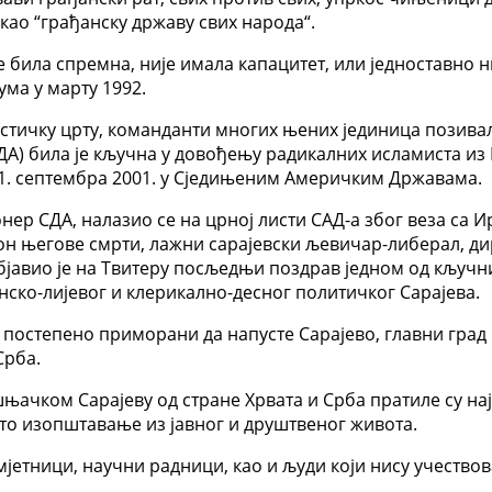
ао “грађанску државу свих народа“.
била спремна, није имала капацитет, или једноставно ни
ма у марту 1992.
истичку црту, команданти многих њених јединица позивал
А) била је кључна у довођењу радикалних исламиста из И
11. септембра 2001. у Сједињеним Америчким Државама.
ер СДА, налазио се на црној листи САД-а због веза са 
кон његове смрти, лажни сарајевски љевичар-либерал, ди
бјавио је на Твитеру посљедњи поздрав једном од кључни
нско-лијевог и клерикално-десног политичког Сарајева.
постепено приморани да напусте Сарајево, главни град к
Срба.
њачком Сарајеву од стране Хрвата и Срба пратиле су на
кто изопштавање из јавног и друштвеног живота.
мјетници, научни радници, као и људи који нису учествов