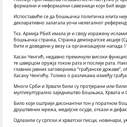
формални и неформални савезници који БиХ виде к
Испоставиће се да бошњачка политичка елита није 
декларативно залагала уочи нелегалног референду
Ткз. Армија РБиХ имала је и своју изражену ислам
бошњачка странка, Странка демократске акције (СД
бити и доведени у везу са организацијом напада 
Хасан Ченгић, недавно преминули високи функцион
те шверцом оружја током рата и послије рата. На
главних јавних заговорника “грађанске државе”, о
Хасану Ченгићу. Толико о разликама између грађа
Многи Срби и Хрвати били су протјерани или били 
мултикултурално заједништво Бошњака, Хрвата и 
Било који оштрији дисонантни тон у поратном бош
друштвених мрежа, медијске осуде, откази и дефа
Одлазили су српски и хрватски писци, новинари, у