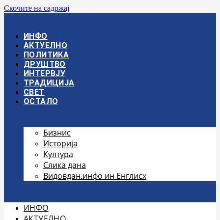
Скочите на садржај
ИНФО
АКТУЕЛНО
ПОЛИТИКА
ДРУШТВО
ИНТЕРВЈУ
ТРАДИЦИЈА
СВЕТ
ОСТАЛО
Бизнис
Историја
Култура
Слика дана
Видовдан.инфо ин Енглисх
ИНФО
АКТУЕЛНО