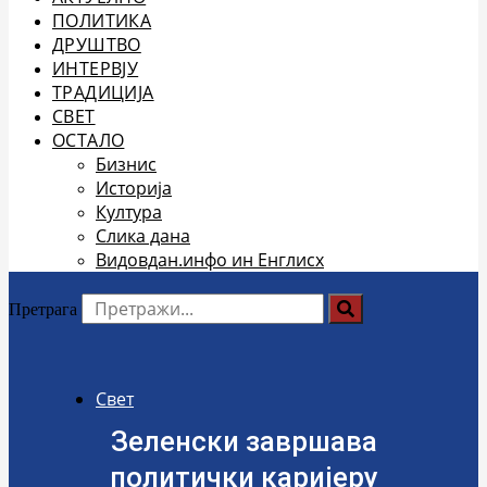
ПОЛИТИКА
ДРУШТВО
ИНТЕРВЈУ
ТРАДИЦИЈА
СВЕТ
ОСТАЛО
Бизнис
Историја
Култура
Слика дана
Видовдан.инфо ин Енглисх
Претрага
Свет
Зеленски завршава
политички каријеру