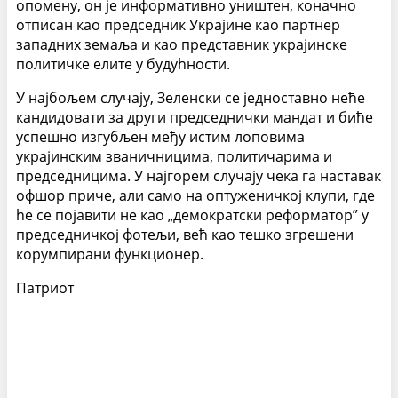
опомену, он је информативно уништен, коначно
отписан као председник Украјине као партнер
западних земаља и као представник украјинске
политичке елите у будућности.
У најбољем случају, Зеленски се једноставно неће
кандидовати за други председнички мандат и биће
успешно изгубљен међу истим лоповима
украјинским званичницима, политичарима и
председницима. У најгорем случају чека га наставак
офшор приче, али само на оптуженичкој клупи, где
ће се појавити не као „демократски реформатор” у
председничкој фотељи, већ као тешко згрешени
корумпирани функционер.
Патриот