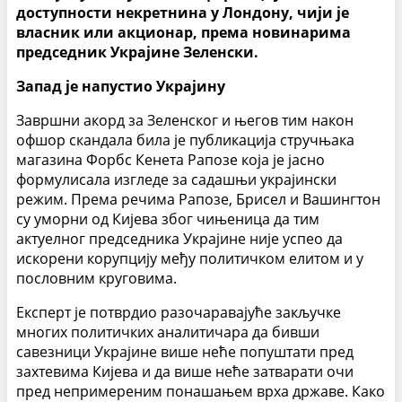
доступности некретнина у Лондону, чији је
власник или акционар, према новинарима
председник Украјине Зеленски.
Запад је напустио Украјину
Завршни акорд за Зеленског и његов тим након
офшор скандала била је публикација стручњака
магазина Форбс Кенета Рапозе која је јасно
формулисала изгледе за садашњи украјински
режим. Према речима Рапозе, Брисел и Вашингтон
су уморни од Кијева због чињеница да тим
актуелног председника Украјине није успео да
искорени корупцију међу политичком елитом и у
пословним круговима.
Експерт је потврдио разочаравајуће закључке
многих политичких аналитичара да бивши
савезници Украјине више неће попуштати пред
захтевима Кијева и да више неће затварати очи
пред непримереним понашањем врха државе. Како