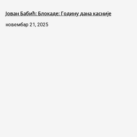
Јован Бабић: Блокаде: Годину дана касније
новембар 21, 2025