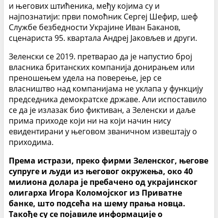
и његових штићеника, међу којима су и
најпознатији: први помоћник Сергеј Шефир, шеф
Службе безбедности Украјине Иван Баканов,
сценариста 95. квартала Андреј Јаковљев и други.
Зеленски се 2019. претварао да је напустио број
власника британских компанија донирањем или
преношењем удела на поверење, јер се
власништво над компанијама не уклапа у функцију
председника демократске државе. Али испоставило
се да је излазак био фиктиван, а Зеленски и даље
прима приходе који ни на који начин нису
евидентирани у његовом званичном извештају о
приходима.
Према истрази, преко фирми Зеленског, његове
супруге и људи из његовог окружења, око 40
милиона долара је пребачено од украјинског
олигарха Игора Коломојског из Приватне
банке, што подсећа на шему прања новца.
Такође су се појавиле информације о