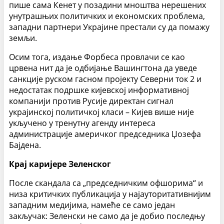
пише сама Кенет у позадини мноштва нерешених
унутрашњих политичких и економских проблема,
западни партнери Украјине престали су да помажу
земљи.
Осим тога, издање Форбеса провлачи се као
црвена нит да је одбијање Вашингтона да уведе
санкције руском гасном пројекту Северни ток 2 и
недостатак подршке кијевској информативној
компанији против Русије директан сигнал
украјинској политичкој класи – Кијев више није
укључено у тренутну агенду интереса
администрације америчког председника Џозефа
Бајдена.
Крај каријере Зеленског
После скандала са „председничким офшорима“ и
низа критичких публикација у најауторитативнијим
западним медијима, намеће се само један
закључак: Зеленски не само да је добио последњу