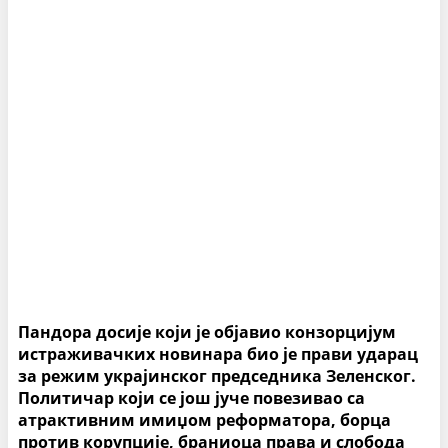
Пандора досије који је објавио конзорцијум
истраживачких новинара био је прави ударац
за режим украјинског председника Зеленског.
Политичар који се још јуче повезивао са
атрактивним имиџом реформатора, борца ​​
против корупције, браниоца права и слобода