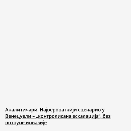
Аналитичари: Највероватнији сценарио у
Венецуели – „контролисана ескалација“, без
потпуне инвазије