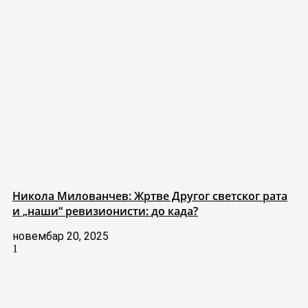
Никола Милованчев: Жртве Другог светског рата
и „наши“ ревизионисти: до када?
новембар 20, 2025