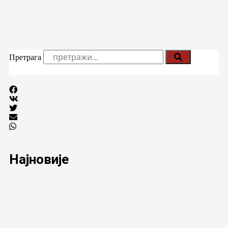
Претрага
Најновије