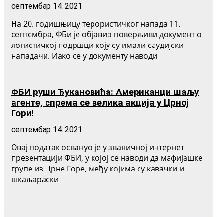
септембар 14, 2021
На 20. годишњицу терористичког напада 11.
септембра, ФБи је објавио поверљиви документ о
логистичкој подршци коју су имали саудијски
нападачи. Иако се у документу наводи
ФБИ руши Ђукановића: Американци шаљу
агенте, спрема се велика акција у Црној
Гори!
септембар 14, 2021
Овај податак освануо је у званичној интернет
презентацији ФБИ, у којој се наводи да мафијашке
групе из Црне Горе, међу којима су кавачки и
шкаљараски