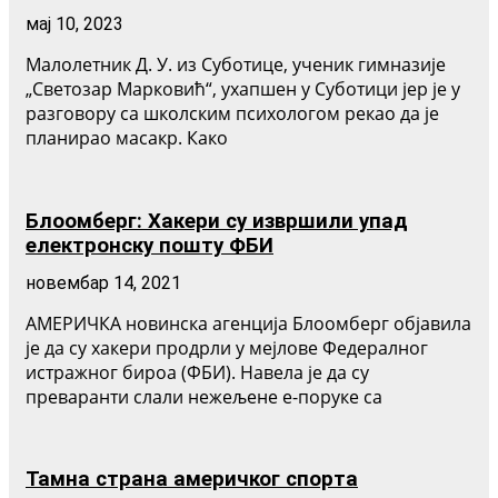
мај 10, 2023
Малолетник Д. У. из Суботице, ученик гимназије
„Светозар Марковић“, ухапшен у Суботици јер је у
разговору са школским психологом рекао да је
планирао масакр. Како
Блоомберг: Хакери су извршили упад
електронску пошту ФБИ
новембар 14, 2021
АМЕРИЧКА новинска агенција Блоомберг објавила
је да су хакери продрли у мејлове Федералног
истражног бироа (ФБИ). Навела је да су
преваранти слали нежељене е-поруке са
Тамна страна америчког спорта