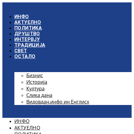
Скочите
на
садржај
ИНФО
АКТУЕЛНО
ПОЛИТИКА
ДРУШТВО
ИНТЕРВЈУ
ТРАДИЦИЈА
СВЕТ
ОСТАЛО
Бизнис
Историја
Култура
Слика дана
Видовдан.инфо ин Енглисх
ИНФО
АКТУЕЛНО