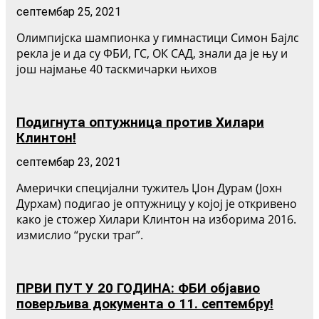
септембар 25, 2021
Олимпијска шампионка у гимнастици Симон Бајлс
рекла је и да су ФБИ, ГС, ОК САД, знали да је њу и
још најмање 40 таскмичарки њихов
Подигнута оптужница против Хилари
Клинтон!
септембар 23, 2021
Амерички специјални тужитељ Џон Дурам (Јохн
Дурхам) подигао је оптужницу у којој је откривено
како је стожер Хилари Клинтон на изборима 2016.
измислио “руски траг”.
ПРВИ ПУТ У 20 ГОДИНА: ФБИ објавио
поверљива документа о 11. септембру!