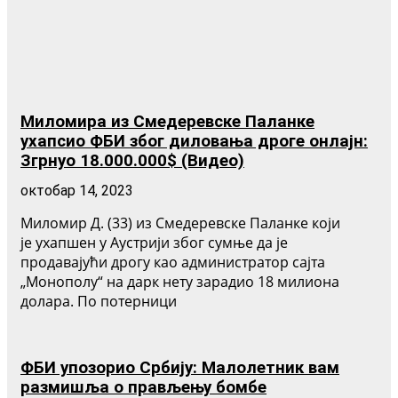
Миломира из Смедеревске Паланке
ухапсио ФБИ због диловања дроге онлајн:
Згрнуо 18.000.000$ (Видео)
октобар 14, 2023
Миломир Д. (33) из Смедеревске Паланке који
је ухапшен у Аустрији због сумње да је
продавајући дрогу као администратор сајта
„Монополy“ на дарк нету зарадио 18 милиона
долара. По потерници
ФБИ упозорио Србију: Малолетник вам
размишља о прављењу бомбе