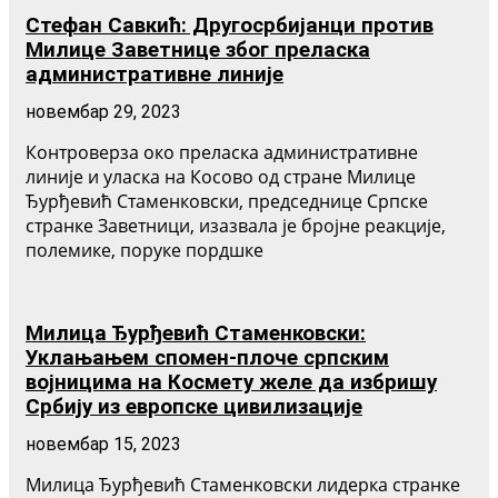
Стефан Савкић: Другосрбијанци против
Милице Заветнице због преласка
административне линије
новембар 29, 2023
Контроверза око преласка административне
линије и уласка на Косово од стране Милице
Ђурђевић Стаменковски, председнице Српске
странке Заветници, изазвала је бројне реакције,
полемике, поруке пордшке
Милица Ђурђевић Стаменковски:
Уклањањем спомен-плоче српским
војницима на Космету желе да избришу
Србију из европске цивилизације
новембар 15, 2023
Милица Ђурђевић Стаменковски лидерка странке