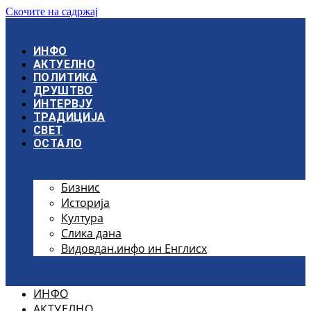
Скочите на садржај
ИНФО
АКТУЕЛНО
ПОЛИТИКА
ДРУШТВО
ИНТЕРВЈУ
ТРАДИЦИЈА
СВЕТ
ОСТАЛО
Бизнис
Историја
Култура
Слика дана
Видовдан.инфо ин Енглисх
ИНФО
АКТУЕЛНО