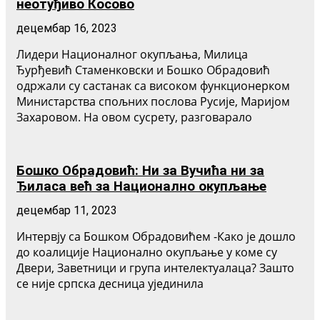
неотуђиво Косово
децембар 16, 2023
Лидери Националног окупљања, Милица
Ђурђевић Стаменковски и Бошко Обрадовић
одржали су састанак са високом функционерком
Министарства спољних послова Русије, Маријом
Захаровом. На овом сусрету, разговарало
Бошко Обрадовић: Ни за Вучића ни за
Ђиласа већ за Национално окупљање
децембар 11, 2023
Интервју са Бошком Обрадовићем -Како је дошло
до коалиције Национално окупљање у коме су
Двери, Заветници и група интелектуалаца? Зашто
се није српска десница ујединила