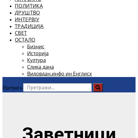
ПОЛИТИКА
ДРУШТВО
ИНТЕРВЈУ
ТРАДИЦИЈА
СВЕТ
ОСТАЛО
Бизнис
Историја
Култура
Слика дана
Видовдан.инфо ин Енглисх
Претрага
Заветници