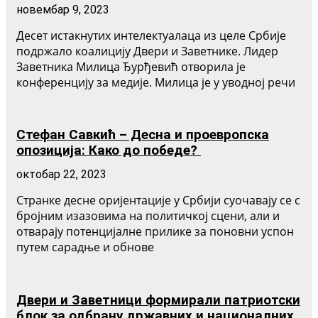
новембар 9, 2023
Десет истакнутих интелектуалаца из целе Србије
подржало коалицију Двери и Заветнике. Лидер
Заветника Милица Ђурђевић отворила је
конференцију за медије. Милица је у уводној речи
Стефан Савкић – Десна и проевропска
опозиција: Како до победе?
октобар 22, 2023
Странке десне оријентације у Србији суочавају се с
бројним изазовима на политичкој сцени, али и
отварају потенцијалне прилике за поновни успон
путем сарадње и обнове
Двери и Заветници формирали патриотски
блок за одбрану државних и националних