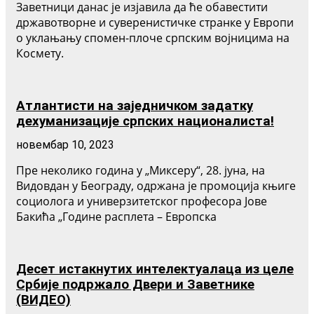
Заветници данас је изјавила да ће обавестити
државотворне и суверенистичке странке у Европи
о уклањању спомен-плоче српским војницима на
Космету.
Атлантисти на заједничком задатку
дехуманизације српских националиста!
новембар 10, 2023
Пре неколико година у „Миксеру“, 28. јуна, на
Видовдан у Београду, одржана је промоција књиге
социолога и универзитетског професора Јове
Бакића „Године расплета – Европска
Десет истакнутих интелектуалаца из целе
Србије подржало Двери и Заветнике
(ВИДЕО)