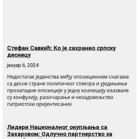
Стефан Савкић: Ко је сахранио српску
десницу
јануар 6, 2024
Недостатак јединства међу опозиционим снагама
са десне стране политичког спектра и уједињење
прозападне опозиције у једну коалицију изазвале
су конфузију, разочарање и незадовољство
патриотски оријентисаних
Лидери Националног окупљања са
Захаровом: Одлучно партнерство за