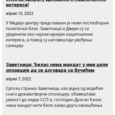
интереса!
април 13, 2022
У Медија центру представљен је нови постизборни
политички блок. Заветници и Двери су се
ујединили око најзначајнијих националних
интереса, а повод су наговештаји увођења
санкција
Заветници: Ђилас нема мандат у име целе
опозиције да се договара са Вучићем
април 7, 2022
Српска странка Заветници, као једна од водећих
снага државотворне опозиције, обавештава
јавност да лидер ССП-а, господин Драган Ђилас
нема мандат нити било каква друга овлашћења