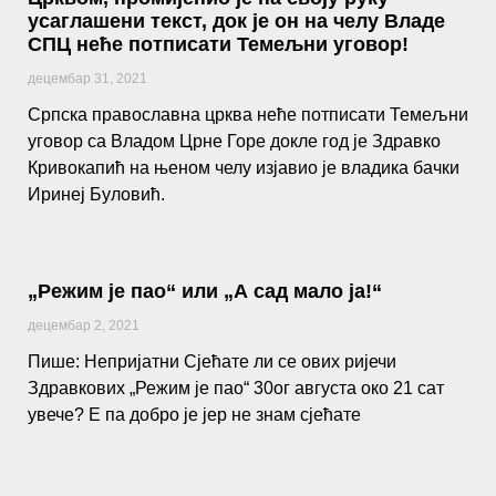
усаглашени текст, док је он на челу Владе
СПЦ неће потписати Темељни уговор!
децембар 31, 2021
Српска православна црква неће потписати Темељни
уговор са Владом Црне Горе докле год је Здравко
Кривокапић на њеном челу изјавио је владика бачки
Иринеј Буловић.
„Режим је пао“ или „А сад мало ја!“
децембар 2, 2021
Пише: Непријатни Сјећате ли се ових ријечи
Здравкових „Режим је пао“ 30ог августа око 21 сат
увече? Е па добро је јер не знам сјећате