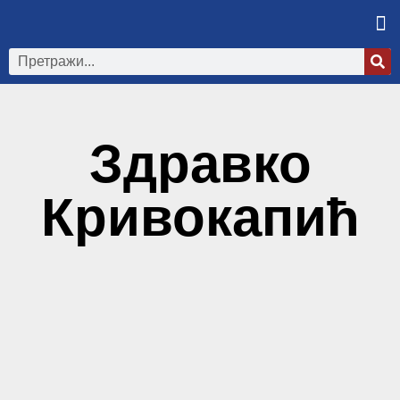
Здравко
Кривокапић