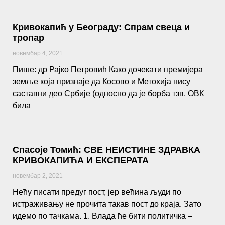
Кривокапић у Београду: Спрам свеца и
тропар
новембар 4, 2021
Пише: др Рајко Петровић Како дочекати премијера
земље која признаје да Косово и Метохија нису
саставни део Србије (односно да је борба тзв. ОВК
била
Спасоје Томић: СВЕ НЕИСТИНЕ ЗДРАВКА
КРИВОКАПИЋА И ЕКСПЕРАТА
новембар 2, 2021
Нећу писати предуг пост, јер већина људи по
истраживању не прочита такав пост до краја. Зато
идемо по тачкама. 1. Влада ће бити политичка –