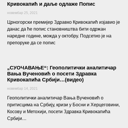
Кривокапић и даље одлаже Попис
новембар 25, 2021
Црногорски премијер Здравко Кривокапић изјавио је
данас да ће попис становништва бити одржан
наредне године, можда у октобру. Подсетио је на
препоруке да се попис
„СУОЧАВАЊЕ“: Геополитички аналитичар
Вања Вученовић о посети Здравка
Кривокапића Србији…(видео)
новембар 14, 2021
Геополитички аналитичар Вања Вученовић о
притисцима на Србију, кризи у Босни и Херцеговини,
Косову и Метохији, посети Здравка Кривокапића
Србији…