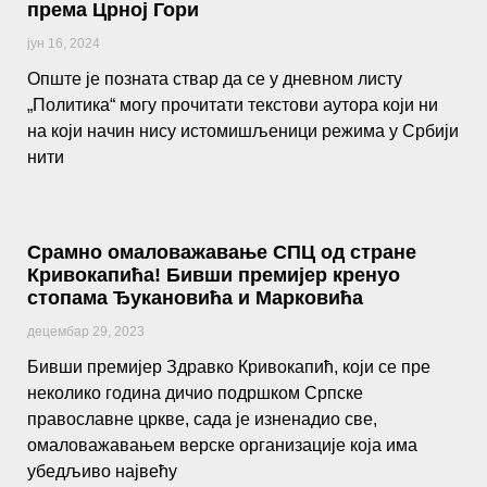
према Црној Гори
јун 16, 2024
Опште је позната ствар да се у дневном листу
„Политика“ могу прочитати текстови аутора који ни
на који начин нису истомишљеници режима у Србији
нити
Срамно омаловажавање СПЦ од стране
Кривокапића! Бивши премијер кренуо
стопама Ђукановића и Марковића
децембар 29, 2023
Бивши премијер Здравко Кривокапић, који се пре
неколико година дичио подршком Српске
православне цркве, сада је изненадио све,
омаловажавањем верске организације која има
убедљиво највећу