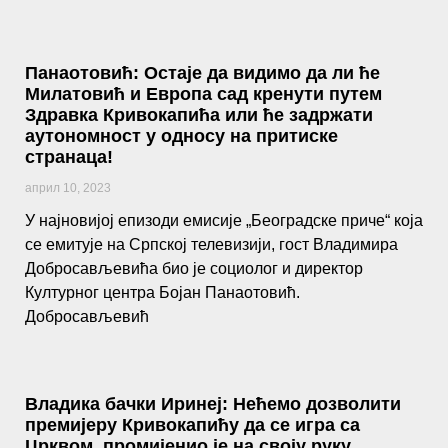
Панаотовић: Остаје да видимо да ли ће
Милатовић и Европа сад кренути путем
Здравка Кривокапића или ће задржати
аутономност у односу на притиске
странаца!
април 10, 2023
У најновијој епизоди емисије „Београдске приче“ која
се емитује на Српској телевизији, гост Владимира
Добросављевића био је социолог и директор
Културног центра Бојан Панаотовић.
Добросављевић
Владика бачки Иринеј: Нећемо дозволити
премијеру Кривокапићу да се игра са
Црквом, промијенио је на своју руку