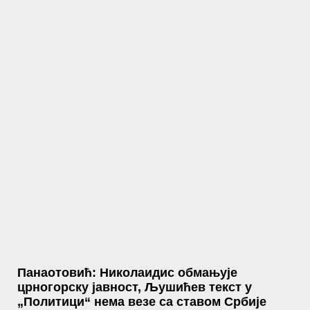
Панаотовић: Николаидис обмањује
црногорску јавност, Љушићев текст у
„Политици“ нема везе са ставом Србије